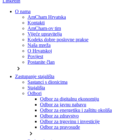
Linkedin
O nama
AmCham Hrvatska
Kontakti
AmCham-ov tim
Vijeće upravitelja
Kodeks dobre poslovne prakse
Naša mreža
O Hrvatskoj
Povijest
Postanite član
chevron_right
Zastupanje stajališta
Sastanci s dionicima
Stajališta
Odbori
Odbor za digitalnu ekonomiju
Odbor za javnu nabavu
Odbor za energetiku i zaštitu okoliša
Odbor za zdravstvo
Odbor za trgovinu i investicije
Odbor za pravosuđe
chevron_right