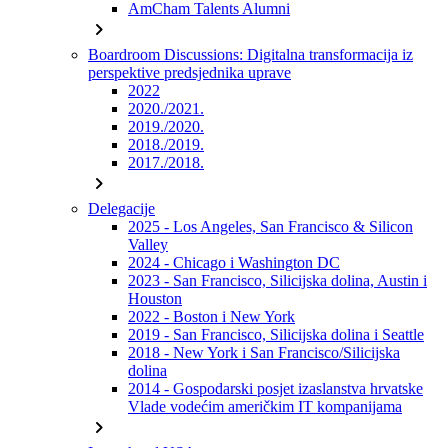
AmCham Talents Alumni
chevron_right
Boardroom Discussions: Digitalna transformacija iz
perspektive predsjednika uprave
2022
2020./2021.
2019./2020.
2018./2019.
2017./2018.
chevron_right
Delegacije
2025 - Los Angeles, San Francisco & Silicon
Valley
2024 - Chicago i Washington DC
2023 - San Francisco, Silicijska dolina, Austin i
Houston
2022 - Boston i New York
2019 - San Francisco, Silicijska dolina i Seattle
2018 - New York i San Francisco/Silicijska
dolina
2014 - Gospodarski posjet izaslanstva hrvatske
Vlade vodećim američkim IT kompanijama
chevron_right