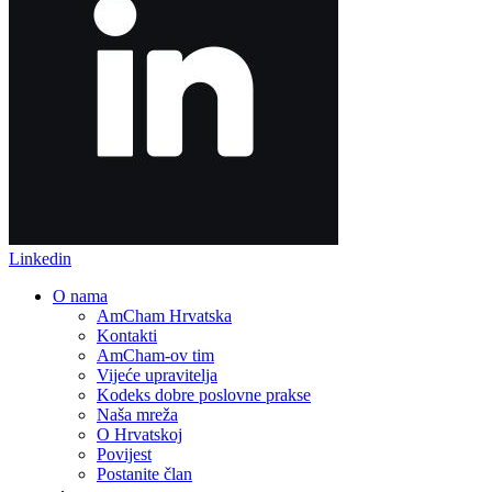
Linkedin
O nama
AmCham Hrvatska
Kontakti
AmCham-ov tim
Vijeće upravitelja
Kodeks dobre poslovne prakse
Naša mreža
O Hrvatskoj
Povijest
Postanite član