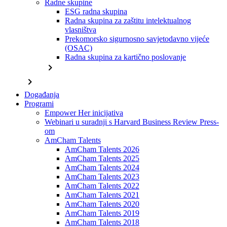
Radne skupine
ESG radna skupina
Radna skupina za zaštitu intelektualnog
vlasništva
Prekomorsko sigurnosno savjetodavno vijeće
(OSAC)
Radna skupina za kartično poslovanje
chevron_right
chevron_right
Događanja
Programi
Empower Her inicijativa
Webinari u suradnji s Harvard Business Review Press-
om
AmCham Talents
AmCham Talents 2026
AmCham Talents 2025
AmCham Talents 2024
AmCham Talents 2023
AmCham Talents 2022
AmCham Talents 2021
AmCham Talents 2020
AmCham Talents 2019
AmCham Talents 2018