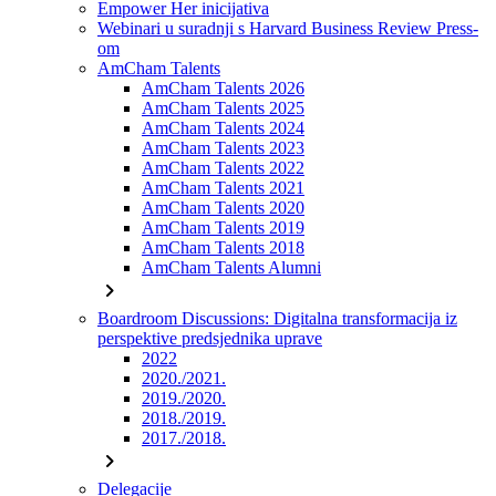
Empower Her inicijativa
Webinari u suradnji s Harvard Business Review Press-
om
AmCham Talents
AmCham Talents 2026
AmCham Talents 2025
AmCham Talents 2024
AmCham Talents 2023
AmCham Talents 2022
AmCham Talents 2021
AmCham Talents 2020
AmCham Talents 2019
AmCham Talents 2018
AmCham Talents Alumni
chevron_right
Boardroom Discussions: Digitalna transformacija iz
perspektive predsjednika uprave
2022
2020./2021.
2019./2020.
2018./2019.
2017./2018.
chevron_right
Delegacije