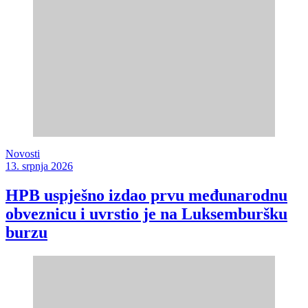
Novosti
13. srpnja 2026
HPB uspješno izdao prvu međunarodnu
obveznicu i uvrstio je na Luksemburšku
burzu