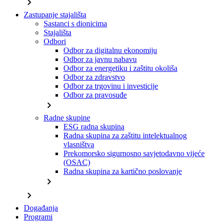
chevron_right
Zastupanje stajališta
Sastanci s dionicima
Stajališta
Odbori
Odbor za digitalnu ekonomiju
Odbor za javnu nabavu
Odbor za energetiku i zaštitu okoliša
Odbor za zdravstvo
Odbor za trgovinu i investicije
Odbor za pravosuđe
chevron_right
Radne skupine
ESG radna skupina
Radna skupina za zaštitu intelektualnog
vlasništva
Prekomorsko sigurnosno savjetodavno vijeće
(OSAC)
Radna skupina za kartično poslovanje
chevron_right
chevron_right
Događanja
Programi