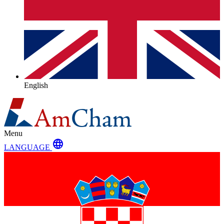
English
Menu
language
LANGUAGE