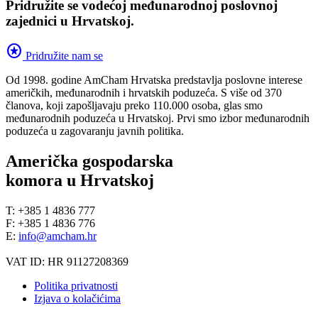
Pridružite se vodećoj međunarodnoj poslovnoj
zajednici u Hrvatskoj.
stars
Pridružite nam se
Od 1998. godine AmCham Hrvatska predstavlja poslovne interese
američkih, međunarodnih i hrvatskih poduzeća. S više od 370
članova, koji zapošljavaju preko 110.000 osoba, glas smo
međunarodnih poduzeća u Hrvatskoj. Prvi smo izbor međunarodnih
poduzeća u zagovaranju javnih politika.
Američka gospodarska
komora u Hrvatskoj
T: +385 1 4836 777
F: +385 1 4836 776
E:
info@amcham.hr
VAT ID: HR 91127208369
Politika privatnosti
Izjava o kolačićima