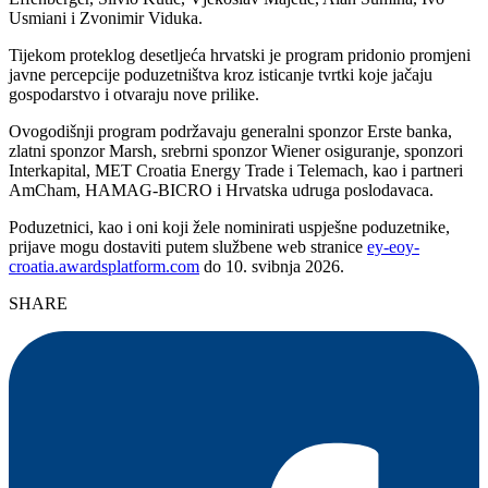
Usmiani i Zvonimir Viduka.
Tijekom proteklog desetljeća hrvatski je program pridonio promjeni
javne percepcije poduzetništva kroz isticanje tvrtki koje jačaju
gospodarstvo i otvaraju nove prilike.
Ovogodišnji program podržavaju generalni sponzor Erste banka,
zlatni sponzor Marsh, srebrni sponzor Wiener osiguranje, sponzori
Interkapital, MET Croatia Energy Trade i Telemach, kao i partneri
AmCham, HAMAG-BICRO i Hrvatska udruga poslodavaca.
Poduzetnici, kao i oni koji žele nominirati uspješne poduzetnike,
prijave mogu dostaviti putem službene web stranice
ey-eoy-
croatia.awardsplatform.com
do 10. svibnja 2026.
SHARE