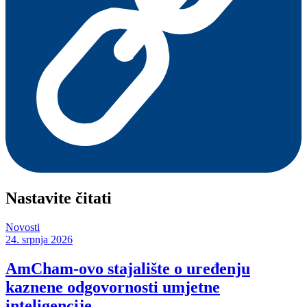
Nastavite čitati
Novosti
24. srpnja 2026
AmCham-ovo stajalište o uređenju
kaznene odgovornosti umjetne
inteligencije