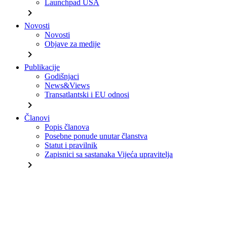
Launchpad USA
chevron_right
Novosti
Novosti
Objave za medije
chevron_right
Publikacije
Godišnjaci
News&Views
Transatlantski i EU odnosi
chevron_right
Članovi
Popis članova
Posebne ponude unutar članstva
Statut i pravilnik
Zapisnici sa sastanaka Vijeća upravitelja
chevron_right