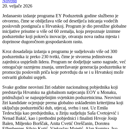
Novosti
20. veljače 2026
Jedanaesto izdanje programa EY Poduzetnik godine službeno je
otvoreno, čime se obilježava više od desetljeća isticanja vodećih
poslovnih postignuća u Hrvatskoj. Program je dio prestižne globalne
inicijative prisutne u više od 60 zemalja, koja prepoznaje iznimne
poduzetnike koji pokreću inovacije, otvaraju nova radna mjesta i
doprinose dugoročnom gospodarskom rastu.
Kroz dosadašnja izdanja u programu je sudjelovalo više od 300
poduzetnika iz preko 230 tvrtki, čime je stvorena jedinstvena
zajednica uspješnih lidera. Program ne dodjeljuje samo nagrade, već
omogućuje razmjenu znanja, umrežavanje generacija poduzetnika te
promociju poslovnih priča koje potvrđuju da se i u Hrvatskoj može
ostvariti globalni uspjeh.
Svake godine neovisni žiri odabire nacionalnog pobjednika koji
predstavlja Hrvatsku na globalnom natjecanju EOY u Monaku,
pridružujući se najuspješnijim svjetskim poduzetnicima. Neovisni
žiri kandidate ocjenjuje prema globalno usklađenim kriterijima koji
uključuju poduzetnički duh, utjecaj, svrhu i rast. Uz Emila
Tedeschija kao predsjednika, u žiriju sudjeluju Saša Cvetojević i
Nenad Bakić, kao i prethodni pobjednici i finalisti Hrvoje Josip
Balen, Miljenko Borščak, Anita Cvetić Oreščanin, Dorotea
Effenberger, Silvio Kutić, Vjekoslav Majetić, Alan Sumina, Ivo