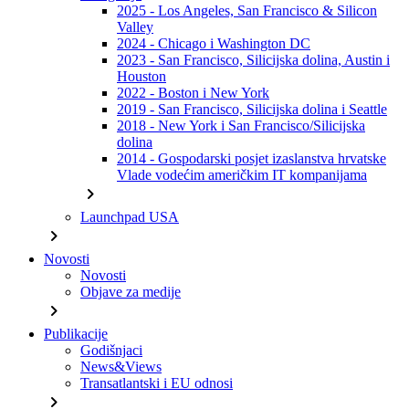
2025 - Los Angeles, San Francisco & Silicon
Valley
2024 - Chicago i Washington DC
2023 - San Francisco, Silicijska dolina, Austin i
Houston
2022 - Boston i New York
2019 - San Francisco, Silicijska dolina i Seattle
2018 - New York i San Francisco/Silicijska
dolina
2014 - Gospodarski posjet izaslanstva hrvatske
Vlade vodećim američkim IT kompanijama
chevron_right
Launchpad USA
chevron_right
Novosti
Novosti
Objave za medije
chevron_right
Publikacije
Godišnjaci
News&Views
Transatlantski i EU odnosi
chevron_right