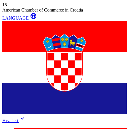
15
American Chamber of Commerce in Croatia
language
LANGUAGE
keyboard_arrow_down
Hrvatski