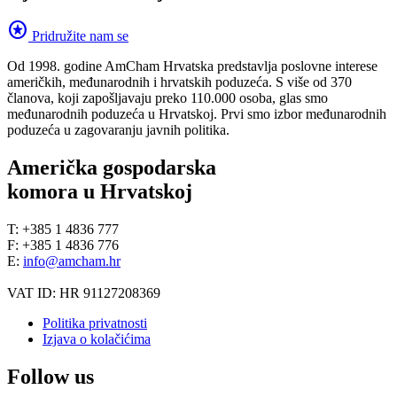
stars
Pridružite nam se
Od 1998. godine AmCham Hrvatska predstavlja poslovne interese
američkih, međunarodnih i hrvatskih poduzeća. S više od 370
članova, koji zapošljavaju preko 110.000 osoba, glas smo
međunarodnih poduzeća u Hrvatskoj. Prvi smo izbor međunarodnih
poduzeća u zagovaranju javnih politika.
Američka gospodarska
komora u Hrvatskoj
T: +385 1 4836 777
F: +385 1 4836 776
E:
info@amcham.hr
VAT ID: HR 91127208369
Politika privatnosti
Izjava o kolačićima
Follow us