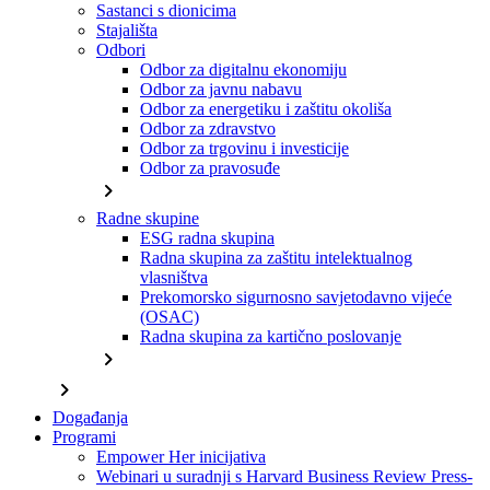
Sastanci s dionicima
Stajališta
Odbori
Odbor za digitalnu ekonomiju
Odbor za javnu nabavu
Odbor za energetiku i zaštitu okoliša
Odbor za zdravstvo
Odbor za trgovinu i investicije
Odbor za pravosuđe
chevron_right
Radne skupine
ESG radna skupina
Radna skupina za zaštitu intelektualnog
vlasništva
Prekomorsko sigurnosno savjetodavno vijeće
(OSAC)
Radna skupina za kartično poslovanje
chevron_right
chevron_right
Događanja
Programi
Empower Her inicijativa
Webinari u suradnji s Harvard Business Review Press-