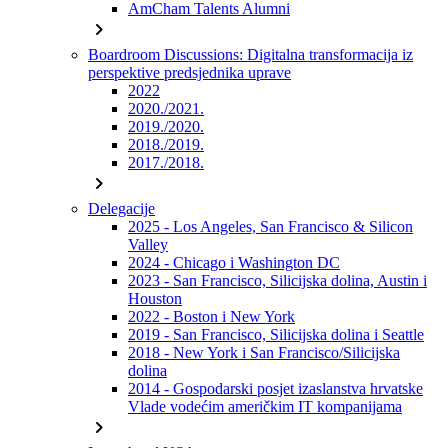
AmCham Talents Alumni
chevron_right
Boardroom Discussions: Digitalna transformacija iz
perspektive predsjednika uprave
2022
2020./2021.
2019./2020.
2018./2019.
2017./2018.
chevron_right
Delegacije
2025 - Los Angeles, San Francisco & Silicon
Valley
2024 - Chicago i Washington DC
2023 - San Francisco, Silicijska dolina, Austin i
Houston
2022 - Boston i New York
2019 - San Francisco, Silicijska dolina i Seattle
2018 - New York i San Francisco/Silicijska
dolina
2014 - Gospodarski posjet izaslanstva hrvatske
Vlade vodećim američkim IT kompanijama
chevron_right