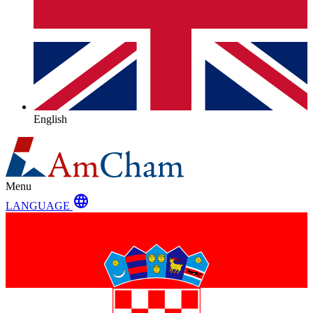
English
Menu
language
LANGUAGE