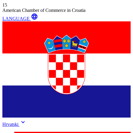
15
American Chamber of Commerce in Croatia
language
LANGUAGE
keyboard_arrow_down
Hrvatski