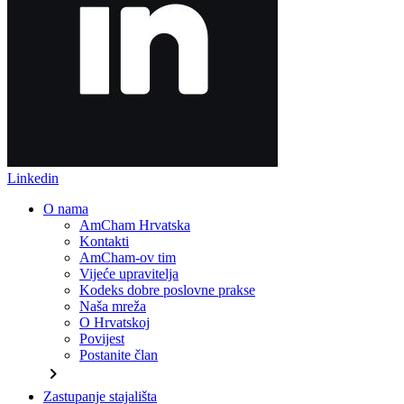
Linkedin
O nama
AmCham Hrvatska
Kontakti
AmCham-ov tim
Vijeće upravitelja
Kodeks dobre poslovne prakse
Naša mreža
O Hrvatskoj
Povijest
Postanite član
chevron_right
Zastupanje stajališta