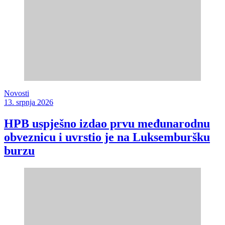
Novosti
13. srpnja 2026
HPB uspješno izdao prvu međunarodnu
obveznicu i uvrstio je na Luksemburšku
burzu