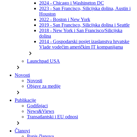
2024 - Chicago i Washington DC
2023 - San Francisco, Silicijska dolina, Austin i
Houston
2022 - Boston i New York
2019 - San Francisco, Silicijska dolina i Seattle
2018 - New York i San Francisco/Silicijska
dolina
2014 - Gospodarski posjet izaslanstva hrvatske
Vlade vodećim američkim IT kompanijama
chevron_right
Launchpad USA
chevron_right
Novosti
Novosti
Objave za medije
chevron_right
Publikacije
Godišnjaci
News&Views
Transatlantski i EU odnosi
chevron_right
Članovi
Popis članova