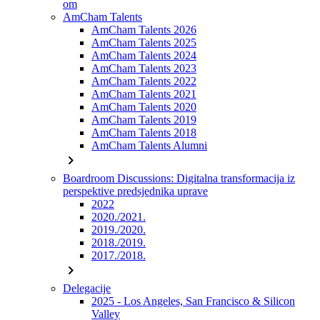
om
AmCham Talents
AmCham Talents 2026
AmCham Talents 2025
AmCham Talents 2024
AmCham Talents 2023
AmCham Talents 2022
AmCham Talents 2021
AmCham Talents 2020
AmCham Talents 2019
AmCham Talents 2018
AmCham Talents Alumni
chevron_right
Boardroom Discussions: Digitalna transformacija iz
perspektive predsjednika uprave
2022
2020./2021.
2019./2020.
2018./2019.
2017./2018.
chevron_right
Delegacije
2025 - Los Angeles, San Francisco & Silicon
Valley