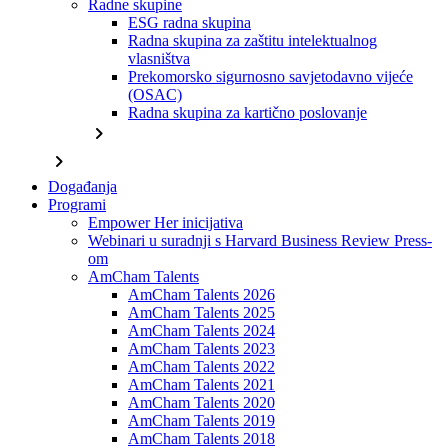
Radne skupine
ESG radna skupina
Radna skupina za zaštitu intelektualnog
vlasništva
Prekomorsko sigurnosno savjetodavno vijeće
(OSAC)
Radna skupina za kartično poslovanje
chevron_right
chevron_right
Događanja
Programi
Empower Her inicijativa
Webinari u suradnji s Harvard Business Review Press-
om
AmCham Talents
AmCham Talents 2026
AmCham Talents 2025
AmCham Talents 2024
AmCham Talents 2023
AmCham Talents 2022
AmCham Talents 2021
AmCham Talents 2020
AmCham Talents 2019
AmCham Talents 2018