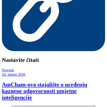
Nastavite čitati
Novosti
24. srpnja 2026
AmCham-ovo stajalište o uređenju
kaznene odgovornosti umjetne
inteligencije