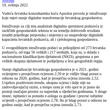
Novosti
19. svibnja 2022
Vodeća hrvatska konzultantska kuća Apsolon provela je istraživanje
koje mjeri stanje digitalne transformacije hrvatskog gospodarstva.
Istraživanje za cilj ima analizirati digitalnu spremnost poduzeća iz
različitih gospodarskih sektora te na temelju dobivenih rezultata
izraditi prijedloge preporuka i smjernica za unapređenje digitalnih
kapaciteta hrvatskih poduzeća, ali i cjelokupnog gospodarstva.
U ovogodišnjem istraživanju podaci su prikupljeni od 273 hrvatska
poduzeća, od toga 56 velikih i 217 srednjih, koja su, u skladu s
nacionalnom klasifikacijom djelatnosti (NKD), grupirana u pet
velikih skupina djelatnosti te podijeljena u šest geografskih regija.
Stanje digitalizacije hrvatskoga gospodarstva je u 2021. godini
ocijenjeno s prosječnom ocjenom 2,59 te je vidljiv blagi porast u
odnosu na 2020. godinu, kad je prosječna ocjena iznosila 2,52.
Usprkos pozitivnom trendu, ukupna ocjena i dalje nije na
zadovoljavajućoj razini, a tempo rasta je vrlo spor te je jasno da
postoji značajan prostor za napredak u sljedećim godinama. S druge
strane, ispitanici su ponudu e-usluga za građane i pravne subjekte
ocijenili s prosječnom ocjenom 2,78, što je blagi porast u odnosu na
godinu ranije, kad je prosječna ocjena iznosila 2,73.