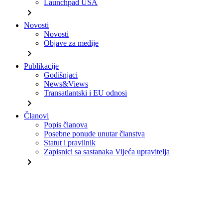
Launchpad USA
chevron_right
Novosti
Novosti
Objave za medije
chevron_right
Publikacije
Godišnjaci
News&Views
Transatlantski i EU odnosi
chevron_right
Članovi
Popis članova
Posebne ponude unutar članstva
Statut i pravilnik
Zapisnici sa sastanaka Vijeća upravitelja
chevron_right