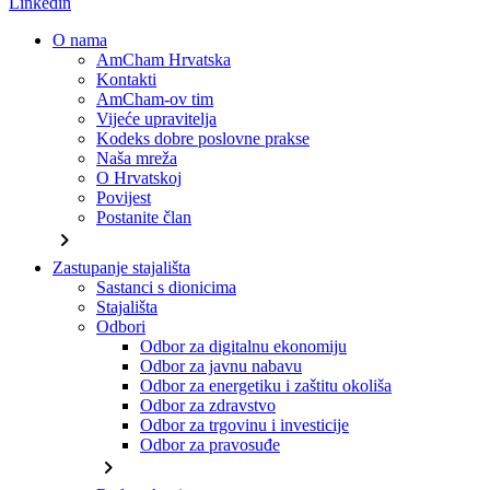
Linkedin
O nama
AmCham Hrvatska
Kontakti
AmCham-ov tim
Vijeće upravitelja
Kodeks dobre poslovne prakse
Naša mreža
O Hrvatskoj
Povijest
Postanite član
chevron_right
Zastupanje stajališta
Sastanci s dionicima
Stajališta
Odbori
Odbor za digitalnu ekonomiju
Odbor za javnu nabavu
Odbor za energetiku i zaštitu okoliša
Odbor za zdravstvo
Odbor za trgovinu i investicije
Odbor za pravosuđe
chevron_right