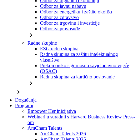
Odbor za digitalnu ekonomiju
Odbor za javnu nabavu
Odbor za energetiku i zaštitu okoliša
Odbor za zdravstvo
Odbor za trgovinu i investicije
Odbor za pravosuđe
chevron_right
Radne skupine
ESG radna skupina
Radna skupina za zaštitu intelektualnog
vlasništva
Prekomorsko sigurnosno savjetodavno vijeće
(OSAC)
Radna skupina za kartično poslovanje
chevron_right
chevron_right
Događanja
Programi
Empower Her inicijativa
Webinari u suradnji s Harvard Business Review Press-
om
AmCham Talents
AmCham Talents 2026
AmCham Talents 2025