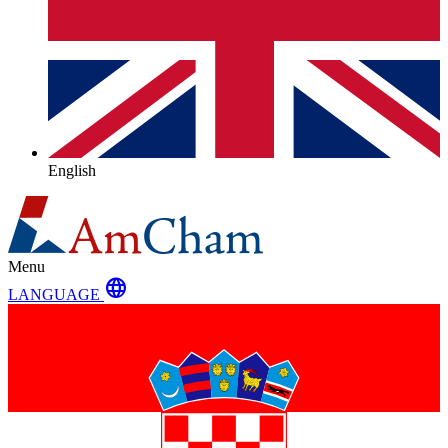
English
Menu
language
LANGUAGE