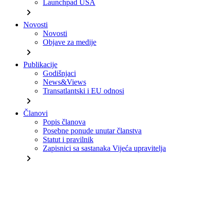
Launchpad USA
chevron_right
Novosti
Novosti
Objave za medije
chevron_right
Publikacije
Godišnjaci
News&Views
Transatlantski i EU odnosi
chevron_right
Članovi
Popis članova
Posebne ponude unutar članstva
Statut i pravilnik
Zapisnici sa sastanaka Vijeća upravitelja
chevron_right