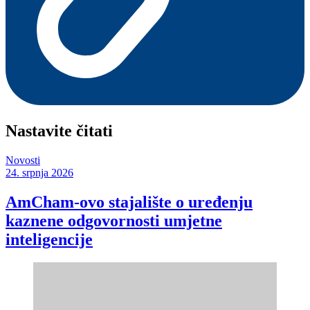
Nastavite čitati
Novosti
24. srpnja 2026
AmCham-ovo stajalište o uređenju
kaznene odgovornosti umjetne
inteligencije