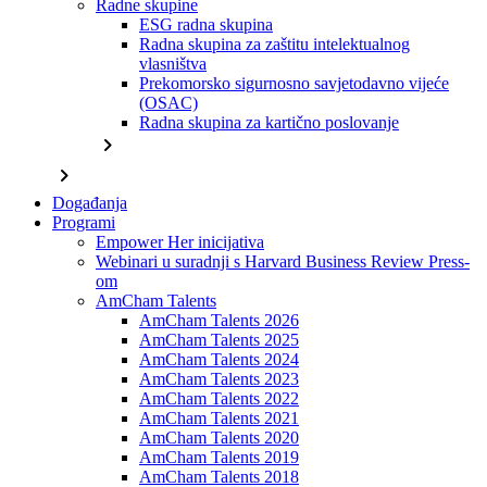
Radne skupine
ESG radna skupina
Radna skupina za zaštitu intelektualnog
vlasništva
Prekomorsko sigurnosno savjetodavno vijeće
(OSAC)
Radna skupina za kartično poslovanje
chevron_right
chevron_right
Događanja
Programi
Empower Her inicijativa
Webinari u suradnji s Harvard Business Review Press-
om
AmCham Talents
AmCham Talents 2026
AmCham Talents 2025
AmCham Talents 2024
AmCham Talents 2023
AmCham Talents 2022
AmCham Talents 2021
AmCham Talents 2020
AmCham Talents 2019
AmCham Talents 2018