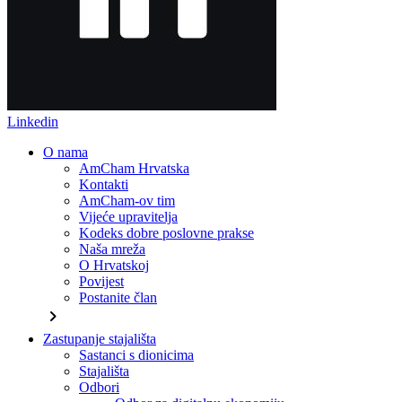
Linkedin
O nama
AmCham Hrvatska
Kontakti
AmCham-ov tim
Vijeće upravitelja
Kodeks dobre poslovne prakse
Naša mreža
O Hrvatskoj
Povijest
Postanite član
chevron_right
Zastupanje stajališta
Sastanci s dionicima
Stajališta
Odbori