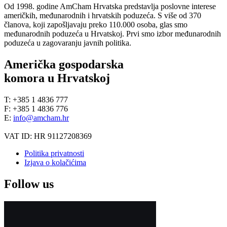
Od 1998. godine AmCham Hrvatska predstavlja poslovne interese
američkih, međunarodnih i hrvatskih poduzeća. S više od 370
članova, koji zapošljavaju preko 110.000 osoba, glas smo
međunarodnih poduzeća u Hrvatskoj. Prvi smo izbor međunarodnih
poduzeća u zagovaranju javnih politika.
Američka gospodarska
komora u Hrvatskoj
T: +385 1 4836 777
F: +385 1 4836 776
E:
info@amcham.hr
VAT ID: HR 91127208369
Politika privatnosti
Izjava o kolačićima
Follow us