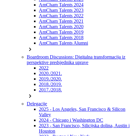
AmCham Talents 2024
AmCham Talents 2023
AmCham Talents 2022
AmCham Talents 2021
AmCham Talents 2020
AmCham Talents 2019
AmCham Talents 2018
AmCham Talents Alumni
chevron_right
Boardroom Discussions: Digitalna transformacija iz
perspektive predsjednika uprave
2022
2020./2021.
2019./2020.
2018./2019.
2017./2018.
chevron_right
Delegacije
2025 - Los Angeles, San Francisco & Silicon
Valley
2024 - Chicago i Washington DC
2023 - San Francisco, Silicijska dolina, Austin i
Houston