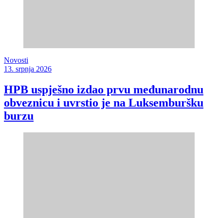
Novosti
13. srpnja 2026
HPB uspješno izdao prvu međunarodnu
obveznicu i uvrstio je na Luksemburšku
burzu