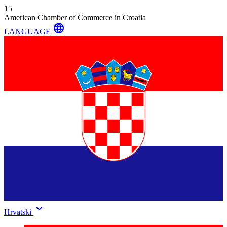
15
American Chamber of Commerce in Croatia
language
LANGUAGE
keyboard_arrow_down
Hrvatski