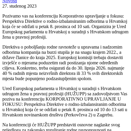
Novosti
27. studenog 2023
Pozivamo vas na konferenciju Korporativno upravljanje u fokusu:
Perspektiva Direktive o rodno-izbalansiranim odborima u Hrvatskoj
koja će se održati u petak 8. prosinca od 10 sati. Organizira je Ured
Europskog parlamenta u Hrvatskoj u suradnji s Hrvatskom udrugom
žena u pravnoj profesiji.
Direktiva o poboljšanju rodne ravnoteže u upravama i nadzornim
odborima kompanija na burzi stupila je na snagu krajem 2022., a
države članice do kraja 2025. Europskoj komisiji trebaju dostaviti
izvješće o mjerama poduzetim radi postizanja njome određenih
ciljeva. Konkretno, treba osigurati da do 30. lipnja 2026. najmanje
40 % radnih mjesta neizvršnih direktora ili 33 % svih direktorskih
mjesta bude popunjeno podzastupljenim spolom.
Ured Europskog parlamenta u Hrvatskoj u suradnji s Hrvatskom
udrugom žena u pravnoj profesiji (HUŽUPP) sa zadovoljstvom Vas
poziva na konferenciju KORPORATIVNO UPRAVLJANJE U
FOKUSU: Perspektiva Direktive o rodno-izbalansiranim odborima
u Hrvatskoj koja će se održati u petak 8. prosinca od 10 do 13 sati u
Hrvatskom novinarskom društvu (Perkovčeva 2) u Zagrebu.
Na konferenciji će HUŽUPP predstaviti osnovne naglaske svog
prijedloga za zakonsko reguliranje rodne ravnopravnosti na