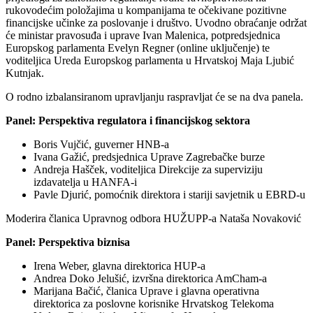
rukovodećim položajima u kompanijama te očekivane pozitivne
financijske učinke za poslovanje i društvo. Uvodno obraćanje održat
će ministar pravosuđa i uprave Ivan Malenica, potpredsjednica
Europskog parlamenta Evelyn Regner (online uključenje) te
voditeljica Ureda Europskog parlamenta u Hrvatskoj Maja Ljubić
Kutnjak.
O rodno izbalansiranom upravljanju raspravljat će se na dva panela.
Panel: Perspektiva regulatora i financijskog sektora
Boris Vujčić, guverner HNB-a
Ivana Gažić, predsjednica Uprave Zagrebačke burze
Andreja Hašček, voditeljica Direkcije za superviziju
izdavatelja u HANFA-i
Pavle Djurić, pomoćnik direktora i stariji savjetnik u EBRD-u
Moderira članica Upravnog odbora HUŽUPP-a Nataša Novaković
Panel: Perspektiva biznisa
Irena Weber, glavna direktorica HUP-a
Andrea Doko Jelušić, izvršna direktorica AmCham-a
Marijana Bačić, članica Uprave i glavna operativna
direktorica za poslovne korisnike Hrvatskog Telekoma