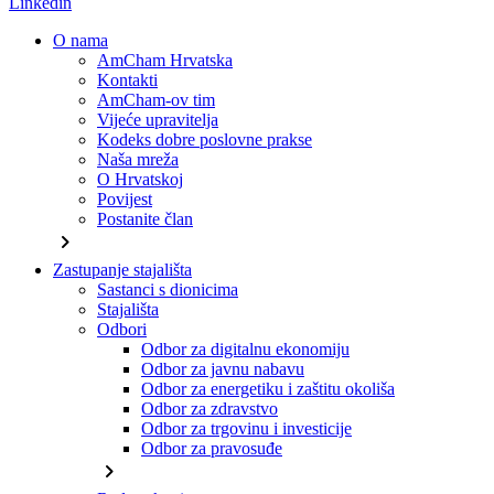
Linkedin
O nama
AmCham Hrvatska
Kontakti
AmCham-ov tim
Vijeće upravitelja
Kodeks dobre poslovne prakse
Naša mreža
O Hrvatskoj
Povijest
Postanite član
chevron_right
Zastupanje stajališta
Sastanci s dionicima
Stajališta
Odbori
Odbor za digitalnu ekonomiju
Odbor za javnu nabavu
Odbor za energetiku i zaštitu okoliša
Odbor za zdravstvo
Odbor za trgovinu i investicije
Odbor za pravosuđe
chevron_right