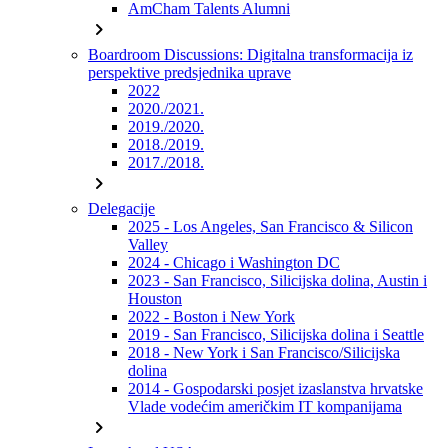
AmCham Talents Alumni
chevron_right
Boardroom Discussions: Digitalna transformacija iz
perspektive predsjednika uprave
2022
2020./2021.
2019./2020.
2018./2019.
2017./2018.
chevron_right
Delegacije
2025 - Los Angeles, San Francisco & Silicon
Valley
2024 - Chicago i Washington DC
2023 - San Francisco, Silicijska dolina, Austin i
Houston
2022 - Boston i New York
2019 - San Francisco, Silicijska dolina i Seattle
2018 - New York i San Francisco/Silicijska
dolina
2014 - Gospodarski posjet izaslanstva hrvatske
Vlade vodećim američkim IT kompanijama
chevron_right