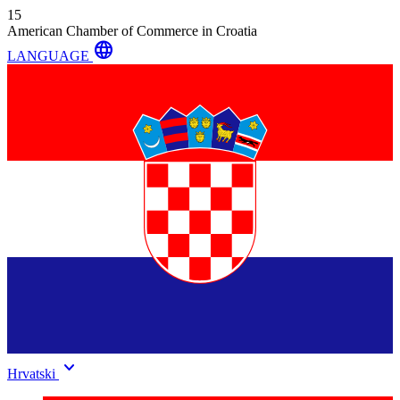
15
American Chamber of Commerce in Croatia
language
LANGUAGE
keyboard_arrow_down
Hrvatski