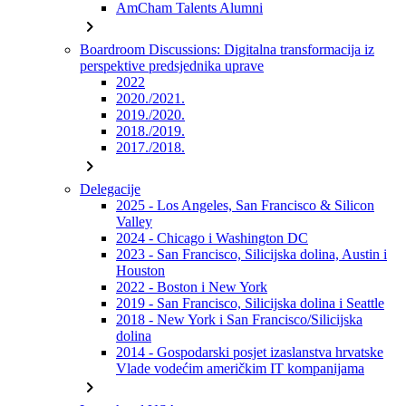
AmCham Talents Alumni
chevron_right
Boardroom Discussions: Digitalna transformacija iz
perspektive predsjednika uprave
2022
2020./2021.
2019./2020.
2018./2019.
2017./2018.
chevron_right
Delegacije
2025 - Los Angeles, San Francisco & Silicon
Valley
2024 - Chicago i Washington DC
2023 - San Francisco, Silicijska dolina, Austin i
Houston
2022 - Boston i New York
2019 - San Francisco, Silicijska dolina i Seattle
2018 - New York i San Francisco/Silicijska
dolina
2014 - Gospodarski posjet izaslanstva hrvatske
Vlade vodećim američkim IT kompanijama
chevron_right