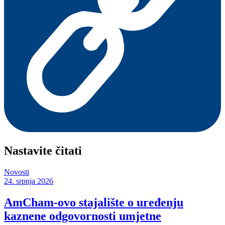
Nastavite čitati
Novosti
24. srpnja 2026
AmCham-ovo stajalište o uređenju
kaznene odgovornosti umjetne