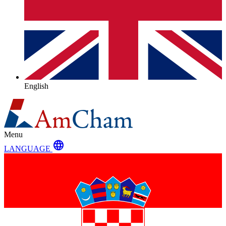
English
Menu
language
LANGUAGE