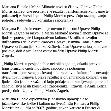
Marijana Bubalo i Marin Mlinarić novi su članovi Uprave Philip
Morris Zagreb, čije proširenje je rezultat transformacije kompanije te
pokazatelj važnosti koju u Philip Morrisu posvećuju razumijevanju
potreba i zadovoljstvu korisnika i zaposlenika
Marijana Bubalo imenovana je novom članicom Uprave Philip
Morris Zagreb za razvoj, a Marin Mlinarić novim članom Uprave za
ljudske potencijale i korporativnu kulturu. Uz njih, na svojim
dužnostima i dalje ostaju članovi Uprave: Jasmina Tome, članica
Uprave za financije i Stanko Kršlović, član Uprave za korporativne
poslove, dok Anita Letica ostaje na čelu Uprave Philip Morris
Zagreb.
„Philip Morris u posljednjih je nekoliko godina, otkada predvodi
transformaciju cijele industrije, započeo i s potpunom
transformacijom svog poslovanja i korporativne kulture. Imenovanje
dvaju novih članova Uprave rezultat je orijentiranosti kompanije na
ljude, a što je odraz važnosti koju pridajemo razumijevanju potreba i
zadovoljstvu naših korisnika i zaposlenika“, izjavila je Anita Letica,
predsjednica Uprave Philip Morris Zagreb.
Marijana Bubalo diplomirala je poslovno upravljanje te
južnoslavenske jezike i kulturu na Sveučilištu Kansas, a Philip
Morrisu priključila se 2007. godine, nakon karijere u Procter &