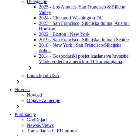
Delegacije
2025 - Los Angeles, San Francisco & Silicon
Valley
2024 - Chicago i Washington DC
2023 - San Francisco, Silicijska dolina, Austin i
Houston
2022 - Boston i New York
2019 - San Francisco, Silicijska dolina i Seattle
2018 - New York i San Francisco/Silicijska
dolina
2014 - Gospodarski posjet izaslanstva hrvatske
Vlade vodećim američkim IT kompanijama
chevron_right
Launchpad USA
chevron_right
Novosti
Novosti
Objave za medije
chevron_right
Publikacije
Godišnjaci
News&Views
Transatlantski i EU odnosi