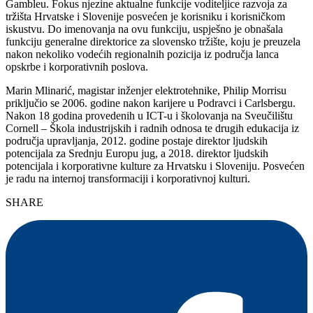
Gambleu. Fokus njezine aktualne funkcije voditeljice razvoja za
tržišta Hrvatske i Slovenije posvećen je korisniku i korisničkom
iskustvu. Do imenovanja na ovu funkciju, uspješno je obnašala
funkciju generalne direktorice za slovensko tržište, koju je preuzela
nakon nekoliko vodećih regionalnih pozicija iz područja lanca
opskrbe i korporativnih poslova.
Marin Mlinarić, magistar inženjer elektrotehnike, Philip Morrisu
priključio se 2006. godine nakon karijere u Podravci i Carlsbergu.
Nakon 18 godina provedenih u ICT-u i školovanja na Sveučilištu
Cornell – Škola industrijskih i radnih odnosa te drugih edukacija iz
područja upravljanja, 2012. godine postaje direktor ljudskih
potencijala za Srednju Europu jug, a 2018. direktor ljudskih
potencijala i korporativne kulture za Hrvatsku i Sloveniju. Posvećen
je radu na internoj transformaciji i korporativnoj kulturi.
SHARE