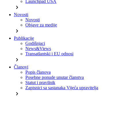
Launchpad USA
chevron_right
Novosti
Novosti
Objave za medije
chevron_right
Publikacije
Godišnjaci
News&Views
Transatlantski i EU odnosi
chevron_right
Članovi
Popis članova
Posebne ponude unutar članstva
Statut i pravilnik
Zapisnici sa sastanaka Vijeća upravitelja
chevron_right