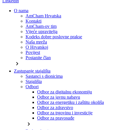
Linkedin
O nama
AmCham Hrvatska
Kontakti
AmCham-ov tim
Vijeće upravitelja
Kodeks dobre poslovne prakse
Naša mreža
O Hrvatskoj
Povijest
Postanite član
chevron_right
Zastupanje stajališta
Sastanci s dionicima
Stajališta
Odbori
Odbor za digitalnu ekonomiju
Odbor za javnu nabavu
Odbor za energetiku i zaštitu okoliša
Odbor za zdravstvo
Odbor za trgovinu i investicije
Odbor za pravosuđe
chevron_right