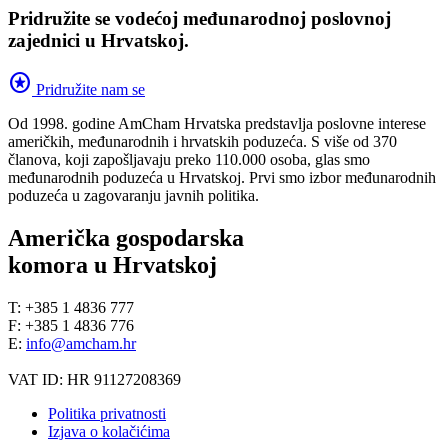
Pridružite se vodećoj međunarodnoj poslovnoj
zajednici u Hrvatskoj.
stars
Pridružite nam se
Od 1998. godine AmCham Hrvatska predstavlja poslovne interese
američkih, međunarodnih i hrvatskih poduzeća. S više od 370
članova, koji zapošljavaju preko 110.000 osoba, glas smo
međunarodnih poduzeća u Hrvatskoj. Prvi smo izbor međunarodnih
poduzeća u zagovaranju javnih politika.
Američka gospodarska
komora u Hrvatskoj
T: +385 1 4836 777
F: +385 1 4836 776
E:
info@amcham.hr
VAT ID: HR 91127208369
Politika privatnosti
Izjava o kolačićima