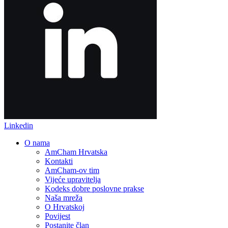
Linkedin
O nama
AmCham Hrvatska
Kontakti
AmCham-ov tim
Vijeće upravitelja
Kodeks dobre poslovne prakse
Naša mreža
O Hrvatskoj
Povijest
Postanite član