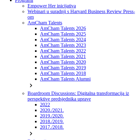
Programi
Empower Her inicijativa
Webinari u suradnji s Harvard Business Review Press-
om
AmCham Talents
AmCham Talents 2026
AmCham Talents 2025
AmCham Talents 2024
AmCham Talents 2023
AmCham Talents 2022
AmCham Talents 2021
AmCham Talents 2020
AmCham Talents 2019
AmCham Talents 2018
AmCham Talents Alumni
chevron_right
Boardroom Discussions: Digitalna transformacija iz
perspektive predsjednika uprave
2022
2020./2021.
2019./2020.
2018./2019.
2017./2018.
chevron_right