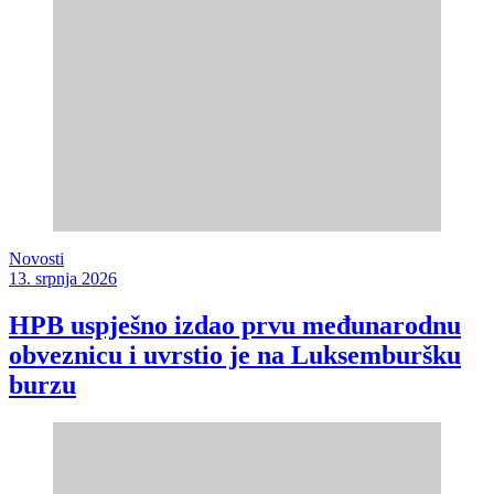
Novosti
13. srpnja 2026
HPB uspješno izdao prvu međunarodnu
obveznicu i uvrstio je na Luksemburšku
burzu