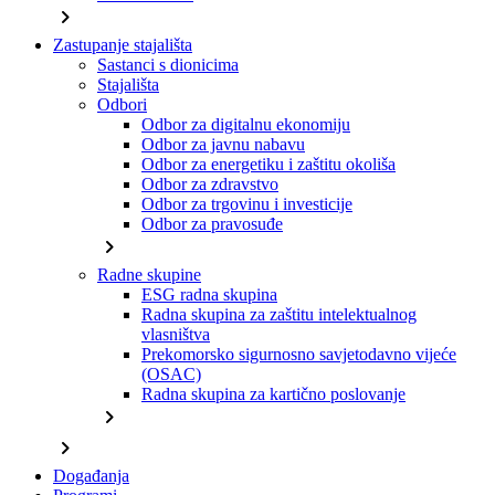
chevron_right
Zastupanje stajališta
Sastanci s dionicima
Stajališta
Odbori
Odbor za digitalnu ekonomiju
Odbor za javnu nabavu
Odbor za energetiku i zaštitu okoliša
Odbor za zdravstvo
Odbor za trgovinu i investicije
Odbor za pravosuđe
chevron_right
Radne skupine
ESG radna skupina
Radna skupina za zaštitu intelektualnog
vlasništva
Prekomorsko sigurnosno savjetodavno vijeće
(OSAC)
Radna skupina za kartično poslovanje
chevron_right
chevron_right
Događanja