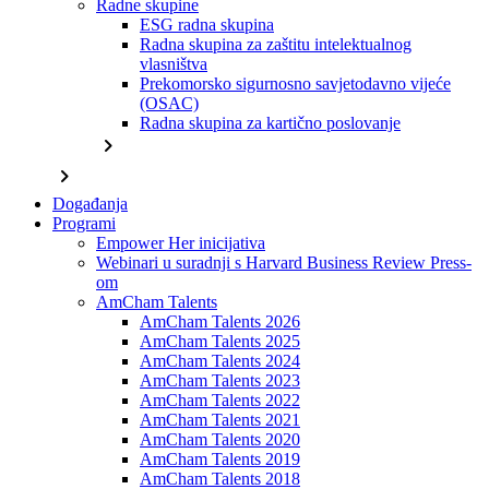
Radne skupine
ESG radna skupina
Radna skupina za zaštitu intelektualnog
vlasništva
Prekomorsko sigurnosno savjetodavno vijeće
(OSAC)
Radna skupina za kartično poslovanje
chevron_right
chevron_right
Događanja
Programi
Empower Her inicijativa
Webinari u suradnji s Harvard Business Review Press-
om
AmCham Talents
AmCham Talents 2026
AmCham Talents 2025
AmCham Talents 2024
AmCham Talents 2023
AmCham Talents 2022
AmCham Talents 2021
AmCham Talents 2020
AmCham Talents 2019
AmCham Talents 2018