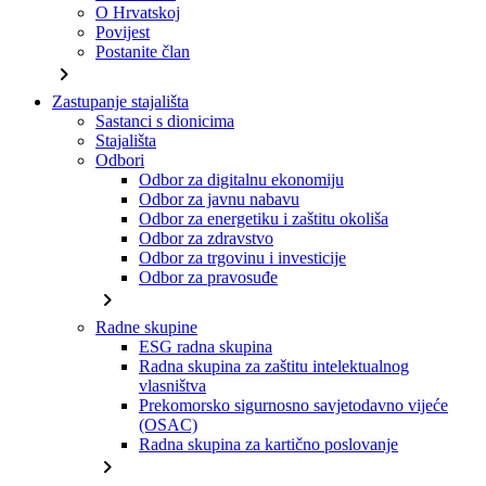
O Hrvatskoj
Povijest
Postanite član
chevron_right
Zastupanje stajališta
Sastanci s dionicima
Stajališta
Odbori
Odbor za digitalnu ekonomiju
Odbor za javnu nabavu
Odbor za energetiku i zaštitu okoliša
Odbor za zdravstvo
Odbor za trgovinu i investicije
Odbor za pravosuđe
chevron_right
Radne skupine
ESG radna skupina
Radna skupina za zaštitu intelektualnog
vlasništva
Prekomorsko sigurnosno savjetodavno vijeće
(OSAC)
Radna skupina za kartično poslovanje
chevron_right