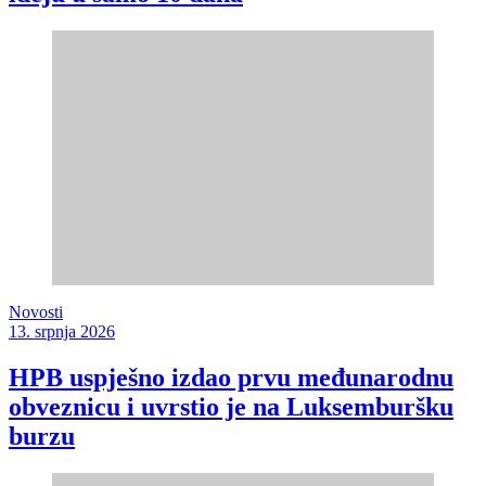
Novosti
13. srpnja 2026
HPB uspješno izdao prvu međunarodnu
obveznicu i uvrstio je na Luksemburšku
burzu