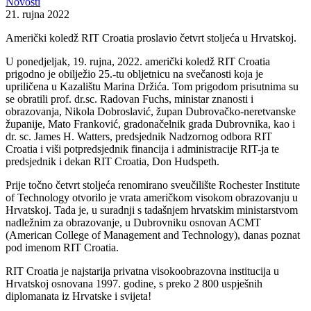
Novosti
21. rujna 2022
Američki koledž RIT Croatia proslavio četvrt stoljeća u Hrvatskoj.
U ponedjeljak, 19. rujna, 2022. američki koledž RIT Croatia
prigodno je obilježio 25.-tu obljetnicu na svečanosti koja je
upriličena u Kazalištu Marina Držića. Tom prigodom prisutnima su
se obratili prof. dr.sc. Radovan Fuchs, ministar znanosti i
obrazovanja, Nikola Dobroslavić, župan Dubrovačko-neretvanske
županije, Mato Franković, gradonačelnik grada Dubrovnika, kao i
dr. sc. James H. Watters, predsjednik Nadzornog odbora RIT
Croatia i viši potpredsjednik financija i administracije RIT-ja te
predsjednik i dekan RIT Croatia, Don Hudspeth.
Prije točno četvrt stoljeća renomirano sveučilište Rochester Institute
of Technology otvorilo je vrata američkom visokom obrazovanju u
Hrvatskoj. Tada je, u suradnji s tadašnjem hrvatskim ministarstvom
nadležnim za obrazovanje, u Dubrovniku osnovan ACMT
(American College of Management and Technology), danas poznat
pod imenom RIT Croatia.
RIT Croatia je najstarija privatna visokoobrazovna institucija u
Hrvatskoj osnovana 1997. godine, s preko 2 800 uspješnih
diplomanata iz Hrvatske i svijeta!