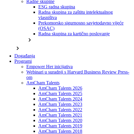
Radne skupine
ESG radna skupina
Radna skupina za zaštitu intelektualnog
vlasništva
Prekomorsko sigurnosno savjetodavno vijeće
(OSAC)
Radna skupina za kartično poslovanje
chevron_right
chevron_right
Događanja
Programi
Empower Her inicijativa
Webinari u suradnji s Harvard Business Review Press-
om
AmCham Talents
AmCham Talents 2026
AmCham Talents 2025
AmCham Talents 2024
AmCham Talents 2023
AmCham Talents 2022
AmCham Talents 2021
AmCham Talents 2020
AmCham Talents 2019
AmCham Talents 2018