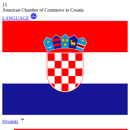
15
American Chamber of Commerce in Croatia
language
LANGUAGE
keyboard_arrow_down
Hrvatski