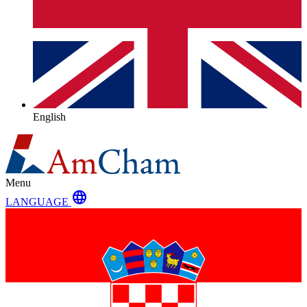
English
Menu
language
LANGUAGE