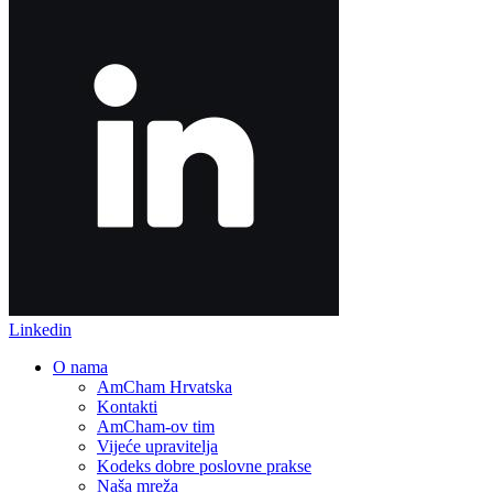
Linkedin
O nama
AmCham Hrvatska
Kontakti
AmCham-ov tim
Vijeće upravitelja
Kodeks dobre poslovne prakse
Naša mreža