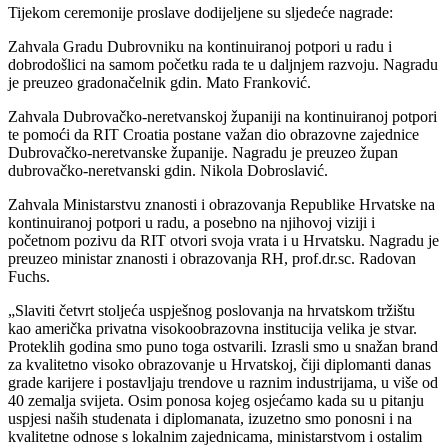
Tijekom ceremonije proslave dodijeljene su sljedeće nagrade:
Zahvala Gradu Dubrovniku na kontinuiranoj potpori u radu i
dobrodošlici na samom početku rada te u daljnjem razvoju. Nagradu
je preuzeo gradonačelnik gdin. Mato Franković.
Zahvala Dubrovačko-neretvanskoj županiji na kontinuiranoj potpori
te pomoći da RIT Croatia postane važan dio obrazovne zajednice
Dubrovačko-neretvanske županije. Nagradu je preuzeo župan
dubrovačko-neretvanski gdin. Nikola Dobroslavić.
Zahvala Ministarstvu znanosti i obrazovanja Republike Hrvatske na
kontinuiranoj potpori u radu, a posebno na njihovoj viziji i
početnom pozivu da RIT otvori svoja vrata i u Hrvatsku. Nagradu je
preuzeo ministar znanosti i obrazovanja RH, prof.dr.sc. Radovan
Fuchs.
„Slaviti četvrt stoljeća uspješnog poslovanja na hrvatskom tržištu
kao američka privatna visokoobrazovna institucija velika je stvar.
Proteklih godina smo puno toga ostvarili. Izrasli smo u snažan brand
za kvalitetno visoko obrazovanje u Hrvatskoj, čiji diplomanti danas
grade karijere i postavljaju trendove u raznim industrijama, u više od
40 zemalja svijeta. Osim ponosa kojeg osjećamo kada su u pitanju
uspjesi naših studenata i diplomanata, izuzetno smo ponosni i na
kvalitetne odnose s lokalnim zajednicama, ministarstvom i ostalim