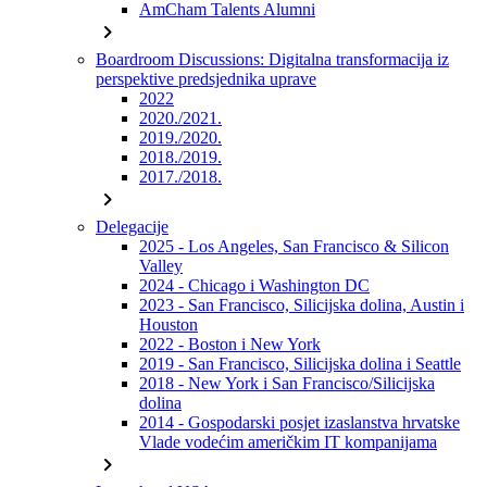
AmCham Talents Alumni
chevron_right
Boardroom Discussions: Digitalna transformacija iz
perspektive predsjednika uprave
2022
2020./2021.
2019./2020.
2018./2019.
2017./2018.
chevron_right
Delegacije
2025 - Los Angeles, San Francisco & Silicon
Valley
2024 - Chicago i Washington DC
2023 - San Francisco, Silicijska dolina, Austin i
Houston
2022 - Boston i New York
2019 - San Francisco, Silicijska dolina i Seattle
2018 - New York i San Francisco/Silicijska
dolina
2014 - Gospodarski posjet izaslanstva hrvatske
Vlade vodećim američkim IT kompanijama
chevron_right