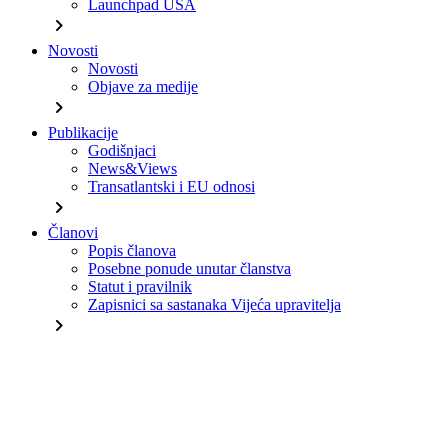
Launchpad USA
chevron_right
Novosti
Novosti
Objave za medije
chevron_right
Publikacije
Godišnjaci
News&Views
Transatlantski i EU odnosi
chevron_right
Članovi
Popis članova
Posebne ponude unutar članstva
Statut i pravilnik
Zapisnici sa sastanaka Vijeća upravitelja
chevron_right