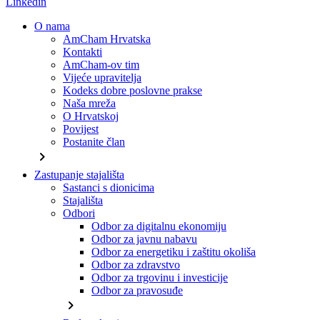
Linkedin
O nama
AmCham Hrvatska
Kontakti
AmCham-ov tim
Vijeće upravitelja
Kodeks dobre poslovne prakse
Naša mreža
O Hrvatskoj
Povijest
Postanite član
chevron_right
Zastupanje stajališta
Sastanci s dionicima
Stajališta
Odbori
Odbor za digitalnu ekonomiju
Odbor za javnu nabavu
Odbor za energetiku i zaštitu okoliša
Odbor za zdravstvo
Odbor za trgovinu i investicije
Odbor za pravosuđe
chevron_right