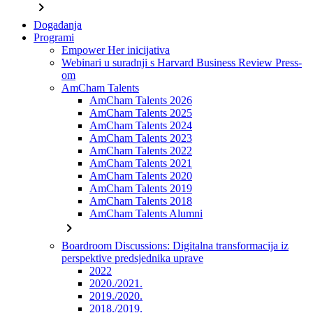
chevron_right
Događanja
Programi
Empower Her inicijativa
Webinari u suradnji s Harvard Business Review Press-
om
AmCham Talents
AmCham Talents 2026
AmCham Talents 2025
AmCham Talents 2024
AmCham Talents 2023
AmCham Talents 2022
AmCham Talents 2021
AmCham Talents 2020
AmCham Talents 2019
AmCham Talents 2018
AmCham Talents Alumni
chevron_right
Boardroom Discussions: Digitalna transformacija iz
perspektive predsjednika uprave
2022
2020./2021.
2019./2020.
2018./2019.