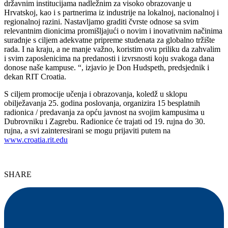
državnim institucijama nadležnim za visoko obrazovanje u
Hrvatskoj, kao i s partnerima iz industrije na lokalnoj, nacionalnoj i
regionalnoj razini. Nastavljamo graditi čvrste odnose sa svim
relevantnim dionicima promišljajući o novim i inovativnim načinima
suradnje s ciljem adekvatne pripreme studenata za globalno tržište
rada. I na kraju, a ne manje važno, koristim ovu priliku da zahvalim
i svim zaposlenicima na predanosti i izvrsnosti koju svakoga dana
donose naše kampuse. “, izjavio je Don Hudspeth, predsjednik i
dekan RIT Croatia.
S ciljem promocije učenja i obrazovanja, koledž u sklopu
obilježavanja 25. godina poslovanja, organizira 15 besplatnih
radionica / predavanja za opću javnost na svojim kampusima u
Dubrovniku i Zagrebu. Radionice će trajati od 19. rujna do 30.
rujna, a svi zainteresirani se mogu prijaviti putem na
www.croatia.rit.edu
SHARE