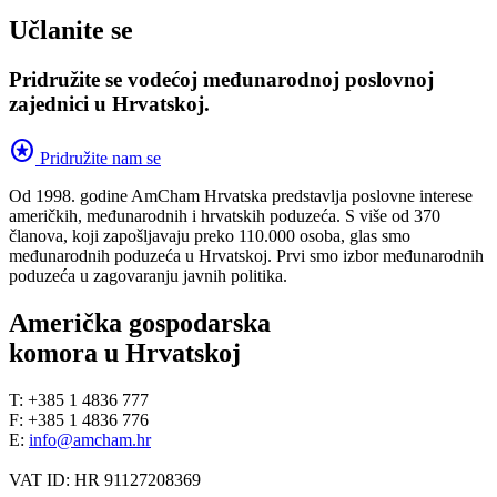
Učlanite se
Pridružite se vodećoj međunarodnoj poslovnoj
zajednici u Hrvatskoj.
stars
Pridružite nam se
Od 1998. godine AmCham Hrvatska predstavlja poslovne interese
američkih, međunarodnih i hrvatskih poduzeća. S više od 370
članova, koji zapošljavaju preko 110.000 osoba, glas smo
međunarodnih poduzeća u Hrvatskoj. Prvi smo izbor međunarodnih
poduzeća u zagovaranju javnih politika.
Američka gospodarska
komora u Hrvatskoj
T: +385 1 4836 777
F: +385 1 4836 776
E:
info@amcham.hr
VAT ID: HR 91127208369