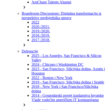
AmCham Talents Alumni
chevron_right
Boardroom Discussions: Digitalna transformacija iz
perspektive predsjednika uprave
2022
2020./2021.
2019./2020.
2018./2019.
2017./2018.
chevron_right
Delegacije
2025 - Los Angeles, San Francisco & Silicon
Valley
2024 - Chicago i Washington DC
2023 - San Francisco, Silicijska dolina, Austin i
Houston
2022 - Boston i New York
2019 - San Francisco, Silicijska dolina i Seattle
2018 - New York i San Francisco/Silicijska
dolina
2014 - Gospodarski posjet izaslanstva hrvatske
Vlade vodećim američkim IT kompanijama
chevron_right