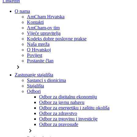
Linkedin
O nama
AmCham Hrvatska
Kontakti
AmCham-ov tim
Vijeće upravitelja
Kodeks dobre poslovne prakse
Naša mreža
O Hrvatskoj
Povijest
Postanite član
chevron_right
Zastupanje stajališta
Sastanci s dionicima
Stajališta
Odbori
Odbor za digitalnu ekonomiju
Odbor za javnu nabavu
Odbor za energetiku i zaštitu okoliša
Odbor za zdravstvo
Odbor za trgovinu i investicije
Odbor za pravosuđe
chevron_right