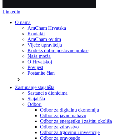
Linkedin
O nama
AmCham Hrvatska
Kontakti
AmCham-ov tim
Vijeće upravitelja
Kodeks dobre poslovne prakse
Naša mreža
O Hrvatskoj
Povijest
Postanite član
chevron_right
Zastupanje stajališta
Sastanci s dionicima
Stajališta
Odbori
Odbor za digitalnu ekonomiju
Odbor za javnu nabavu
Odbor za energetiku i zaštitu okoliša
Odbor za zdravstvo
Odbor za trgovinu i investicije
Odbor za pravosuđe