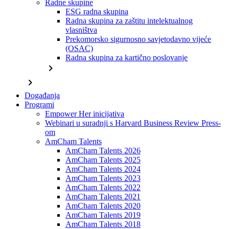
Radne skupine
ESG radna skupina
Radna skupina za zaštitu intelektualnog
vlasništva
Prekomorsko sigurnosno savjetodavno vijeće
(OSAC)
Radna skupina za kartično poslovanje
chevron_right
chevron_right
Događanja
Programi
Empower Her inicijativa
Webinari u suradnji s Harvard Business Review Press-
om
AmCham Talents
AmCham Talents 2026
AmCham Talents 2025
AmCham Talents 2024
AmCham Talents 2023
AmCham Talents 2022
AmCham Talents 2021
AmCham Talents 2020
AmCham Talents 2019
AmCham Talents 2018