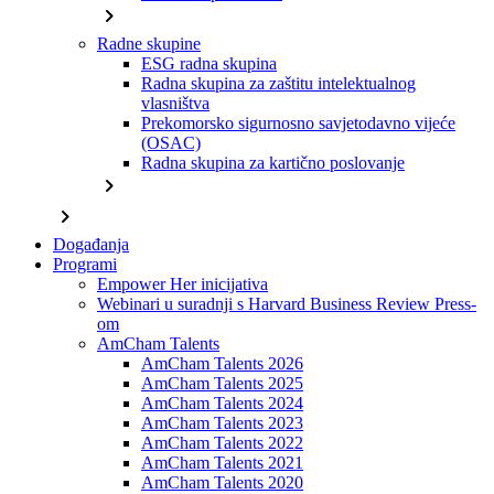
chevron_right
Radne skupine
ESG radna skupina
Radna skupina za zaštitu intelektualnog
vlasništva
Prekomorsko sigurnosno savjetodavno vijeće
(OSAC)
Radna skupina za kartično poslovanje
chevron_right
chevron_right
Događanja
Programi
Empower Her inicijativa
Webinari u suradnji s Harvard Business Review Press-
om
AmCham Talents
AmCham Talents 2026
AmCham Talents 2025
AmCham Talents 2024
AmCham Talents 2023
AmCham Talents 2022
AmCham Talents 2021
AmCham Talents 2020