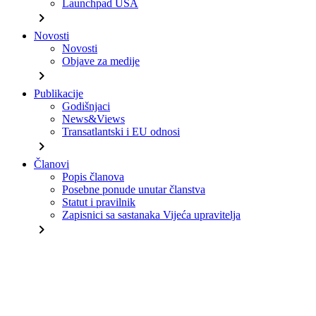
Launchpad USA
chevron_right
Novosti
Novosti
Objave za medije
chevron_right
Publikacije
Godišnjaci
News&Views
Transatlantski i EU odnosi
chevron_right
Članovi
Popis članova
Posebne ponude unutar članstva
Statut i pravilnik
Zapisnici sa sastanaka Vijeća upravitelja
chevron_right