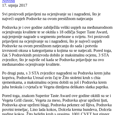
Novosti
17. srpnja 2017
Svi proizvodi prijavljeni na ocjenjivanje su i nagrađeni, što je
najveći uspjeh Podravke na ovom prestižnom natjecanju
Podravka je i ove godine zabilježila veliki uspjeh na međunarodnom
ocjenjivanju kvalitete te se okitila s 18 odličja Super Taste Award,
najcjenjenije nagrade u segmentu prehrane u svijetu. Svi proizvodi
prijavljeni na ocjenjivanje su i nagrađeni, što je najveći uspjeh
Podravke na ovom prestižnom natjecanju do sada i potvrda
izvrsnosti okusa u kategorijama u kojima su se natjecali. Pored toga,
čak 5 Podravkinih proizvoda dobilo je maksimalnu ocjenu, 3 STA
zvjezdice, što je najviše od kada se Podravka prijavljuje na ovo
međunarodno ocjenjivanje kvalitete.
Po drugi puta, s 3 STA zvjezdice nagrađeni su Podravka krem juha
kopriva, Podravka Urosal uvin čaj te Žito stoletni kruh s chia
sjemenkama, a maksimalnu ocjenu dobili su još i Podravka krem
juha brokula i cvjetača te Vegeta dimljena delikates slatka paprika.
Pored toga, znakom Superior Taste Award ove godine okitili su se i
Vegeta Grill classic, Vegeta za meso, Podravka ajvar uprženi ljuti,
Podravka ajvar uprženi blagi, Podravka pekmez od šljiva, Podravka
povrtni temeljac, Lino lada kokos, Dolcela krema bundeva, Dolcela
puding kokos, Žito heljdin kruh s orasima, 1001 CVET hot ginger