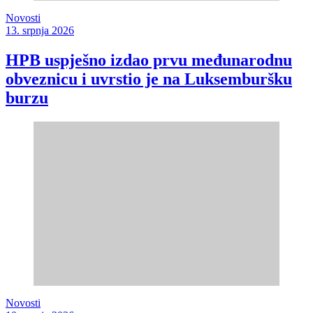
Novosti
13. srpnja 2026
HPB uspješno izdao prvu međunarodnu
obveznicu i uvrstio je na Luksemburšku
burzu
Novosti