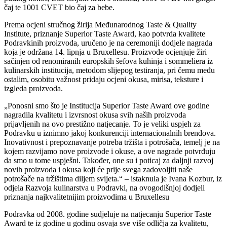
čaj te 1001 CVET bio čaj za bebe.
Prema ocjeni stručnog žirija Međunarodnog Taste & Quality
Institute, priznanje Superior Taste Award, kao potvrda kvalitete
Podravkinih proizvoda, uručeno je na ceremoniji dodjele nagrada
koja je održana 14. lipnja u Bruxellesu. Proizvode ocjenjuje žiri
sačinjen od renomiranih europskih šefova kuhinja i sommeliera iz
kulinarskih institucija, metodom slijepog testiranja, pri čemu među
ostalim, osobitu važnost pridaju ocjeni okusa, mirisa, teksture i
izgleda proizvoda.
„Ponosni smo što je Institucija Superior Taste Award ove godine
nagradila kvalitetu i izvrsnost okusa svih naših proizvoda
prijavljenih na ovo prestižno natjecanje. To je veliki uspjeh za
Podravku u iznimno jakoj konkurenciji internacionalnih brendova.
Inovativnost i prepoznavanje potreba tržišta i potrošača, temelj je na
kojem razvijamo nove proizvode i okuse, a ove nagrade potvrđuju
da smo u tome uspješni. Također, one su i poticaj za daljnji razvoj
novih proizvoda i okusa koji će prije svega zadovoljiti naše
potrošače na tržištima diljem svijeta.“ – istaknula je Ivana Kozbur, iz
odjela Razvoja kulinarstva u Podravki, na ovogodišnjoj dodjeli
priznanja najkvalitetnijim proizvodima u Bruxellesu
Podravka od 2008. godine sudjeluje na natjecanju Superior Taste
Award te iz godine u godinu osvaja sve više odličja za kvalitetu,