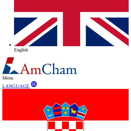
English
Menu
language
LANGUAGE