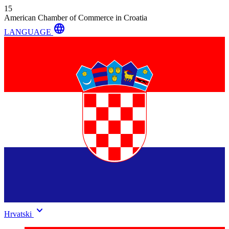
15
American Chamber of Commerce in Croatia
language
LANGUAGE
keyboard_arrow_down
Hrvatski