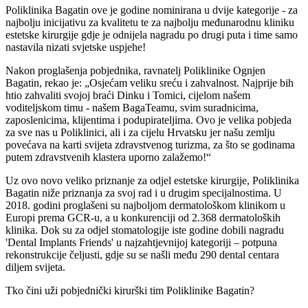
Poliklinika Bagatin ove je godine nominirana u dvije kategorije - za
najbolju inicijativu za kvalitetu te za najbolju međunarodnu kliniku
estetske kirurgije gdje je odnijela nagradu po drugi puta i time samo
nastavila nizati svjetske uspjehe!
Nakon proglašenja pobjednika, ravnatelj Poliklinike Ognjen
Bagatin, rekao je: „Osjećam veliku sreću i zahvalnost. Najprije bih
htio zahvaliti svojoj braći Dinku i Tomici, cijelom našem
voditeljskom timu - našem BagaTeamu, svim suradnicima,
zaposlenicima, klijentima i podupirateljima. Ovo je velika pobjeda
za sve nas u Poliklinici, ali i za cijelu Hrvatsku jer našu zemlju
povećava na karti svijeta zdravstvenog turizma, za što se godinama
putem zdravstvenih klastera uporno zalažemo!“
Uz ovo novo veliko priznanje za odjel estetske kirurgije, Poliklinika
Bagatin niže priznanja za svoj rad i u drugim specijalnostima. U
2018. godini proglašeni su najboljom dermatološkom klinikom u
Europi prema GCR-u, a u konkurenciji od 2.368 dermatoloških
klinika. Dok su za odjel stomatologije iste godine dobili nagradu
'Dental Implants Friends' u najzahtjevnijoj kategoriji – potpuna
rekonstrukcije čeljusti, gdje su se našli među 290 dental centara
diljem svijeta.
Tko čini uži pobjednički kirurški tim Poliklinike Bagatin?