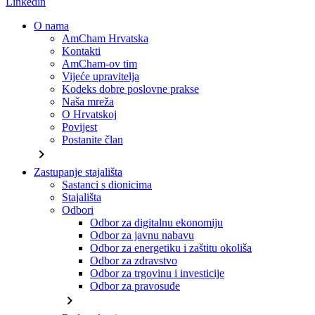
Linkedin
O nama
AmCham Hrvatska
Kontakti
AmCham-ov tim
Vijeće upravitelja
Kodeks dobre poslovne prakse
Naša mreža
O Hrvatskoj
Povijest
Postanite član
chevron_right
Zastupanje stajališta
Sastanci s dionicima
Stajališta
Odbori
Odbor za digitalnu ekonomiju
Odbor za javnu nabavu
Odbor za energetiku i zaštitu okoliša
Odbor za zdravstvo
Odbor za trgovinu i investicije
Odbor za pravosuđe
chevron_right