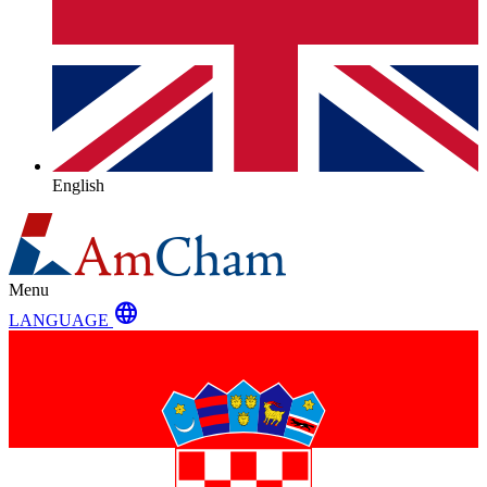
English
Menu
language
LANGUAGE