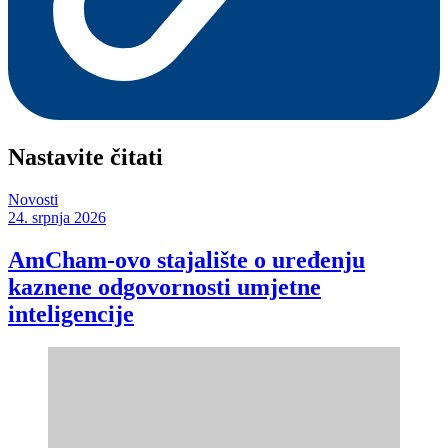
Nastavite čitati
Novosti
24. srpnja 2026
AmCham-ovo stajalište o uređenju
kaznene odgovornosti umjetne
inteligencije