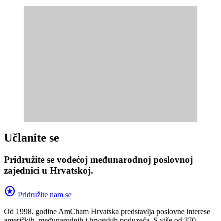
Učlanite se
Pridružite se vodećoj međunarodnoj poslovnoj
zajednici u Hrvatskoj.
stars
Pridružite nam se
Od 1998. godine AmCham Hrvatska predstavlja poslovne interese
američkih, međunarodnih i hrvatskih poduzeća. S više od 370