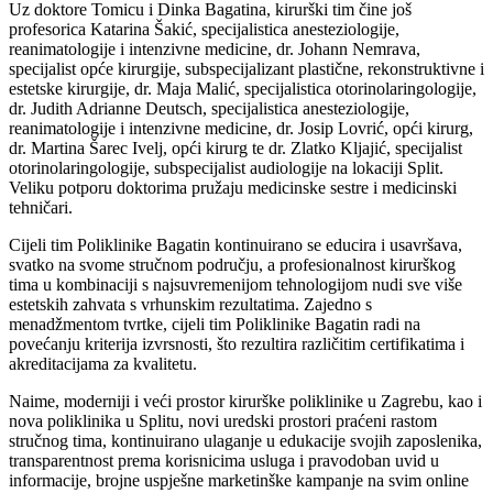
Uz doktore Tomicu i Dinka Bagatina, kirurški tim čine još
profesorica Katarina Šakić, specijalistica anesteziologije,
reanimatologije i intenzivne medicine, dr. Johann Nemrava,
specijalist opće kirurgije, subspecijalizant plastične, rekonstruktivne i
estetske kirurgije, dr. Maja Malić, specijalistica otorinolaringologije,
dr. Judith Adrianne Deutsch, specijalistica anesteziologije,
reanimatologije i intenzivne medicine, dr. Josip Lovrić, opći kirurg,
dr. Martina Šarec Ivelj, opći kirurg te dr. Zlatko Kljajić, specijalist
otorinolaringologije, subspecijalist audiologije na lokaciji Split.
Veliku potporu doktorima pružaju medicinske sestre i medicinski
tehničari.
Cijeli tim Poliklinike Bagatin kontinuirano se educira i usavršava,
svatko na svome stručnom području, a profesionalnost kirurškog
tima u kombinaciji s najsuvremenijom tehnologijom nudi sve više
estetskih zahvata s vrhunskim rezultatima. Zajedno s
menadžmentom tvrtke, cijeli tim Poliklinike Bagatin radi na
povećanju kriterija izvrsnosti, što rezultira različitim certifikatima i
akreditacijama za kvalitetu.
Naime, moderniji i veći prostor kirurške poliklinike u Zagrebu, kao i
nova poliklinika u Splitu, novi uredski prostori praćeni rastom
stručnog tima, kontinuirano ulaganje u edukacije svojih zaposlenika,
transparentnost prema korisnicima usluga i pravodoban uvid u
informacije, brojne uspješne marketinške kampanje na svim online