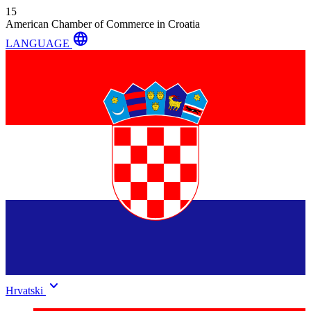
15
American Chamber of Commerce in Croatia
language
LANGUAGE
keyboard_arrow_down
Hrvatski