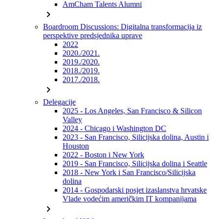
AmCham Talents Alumni
chevron_right
Boardroom Discussions: Digitalna transformacija iz
perspektive predsjednika uprave
2022
2020./2021.
2019./2020.
2018./2019.
2017./2018.
chevron_right
Delegacije
2025 - Los Angeles, San Francisco & Silicon
Valley
2024 - Chicago i Washington DC
2023 - San Francisco, Silicijska dolina, Austin i
Houston
2022 - Boston i New York
2019 - San Francisco, Silicijska dolina i Seattle
2018 - New York i San Francisco/Silicijska
dolina
2014 - Gospodarski posjet izaslanstva hrvatske
Vlade vodećim američkim IT kompanijama
chevron_right