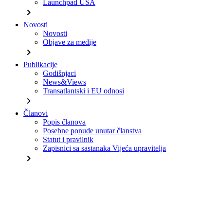
Launchpad USA
chevron_right
Novosti
Novosti
Objave za medije
chevron_right
Publikacije
Godišnjaci
News&Views
Transatlantski i EU odnosi
chevron_right
Članovi
Popis članova
Posebne ponude unutar članstva
Statut i pravilnik
Zapisnici sa sastanaka Vijeća upravitelja
chevron_right