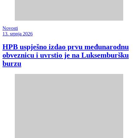
Novosti
13. srpnja 2026
HPB uspješno izdao prvu međunarodnu
obveznicu i uvrstio je na Luksemburšku
burzu