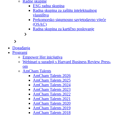
Radne skupine
ESG radna skupina
Radna skupina za zaštitu intelektualnog
vlasništva
Prekomorsko sigurnosno savjetodavno vijeće
(OSAC)
Radna skupina za kartično poslovanje
chevron_right
chevron_right
Događanja
Programi
Empower Her inicijativa
Webinari u suradnji s Harvard Business Review Press-
om
AmCham Talents
AmCham Talents 2026
AmCham Talents 2025
AmCham Talents 2024
AmCham Talents 2023
AmCham Talents 2022
AmCham Talents 2021
AmCham Talents 2020
AmCham Talents 2019
AmCham Talents 2018