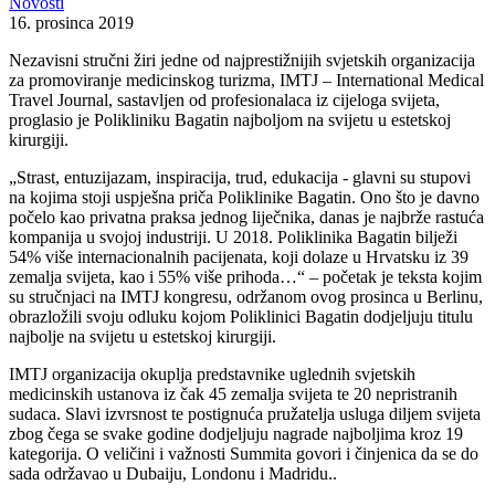
Novosti
16. prosinca 2019
Nezavisni stručni žiri jedne od najprestižnijih svjetskih organizacija
za promoviranje medicinskog turizma, IMTJ – International Medical
Travel Journal, sastavljen od profesionalaca iz cijeloga svijeta,
proglasio je Polikliniku Bagatin najboljom na svijetu u estetskoj
kirurgiji.
„Strast, entuzijazam, inspiracija, trud, edukacija - glavni su stupovi
na kojima stoji uspješna priča Poliklinike Bagatin. Ono što je davno
počelo kao privatna praksa jednog liječnika, danas je najbrže rastuća
kompanija u svojoj industriji. U 2018. Poliklinika Bagatin bilježi
54% više internacionalnih pacijenata, koji dolaze u Hrvatsku iz 39
zemalja svijeta, kao i 55% više prihoda…“ – početak je teksta kojim
su stručnjaci na IMTJ kongresu, održanom ovog prosinca u Berlinu,
obrazložili svoju odluku kojom Poliklinici Bagatin dodjeljuju titulu
najbolje na svijetu u estetskoj kirurgiji.
IMTJ organizacija okuplja predstavnike uglednih svjetskih
medicinskih ustanova iz čak 45 zemalja svijeta te 20 nepristranih
sudaca. Slavi izvrsnost te postignuća pružatelja usluga diljem svijeta
zbog čega se svake godine dodjeljuju nagrade najboljima kroz 19
kategorija. O veličini i važnosti Summita govori i činjenica da se do
sada održavao u Dubaiju, Londonu i Madridu..