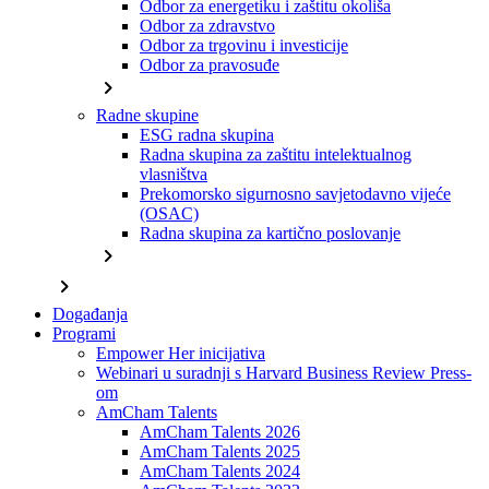
Odbor za energetiku i zaštitu okoliša
Odbor za zdravstvo
Odbor za trgovinu i investicije
Odbor za pravosuđe
chevron_right
Radne skupine
ESG radna skupina
Radna skupina za zaštitu intelektualnog
vlasništva
Prekomorsko sigurnosno savjetodavno vijeće
(OSAC)
Radna skupina za kartično poslovanje
chevron_right
chevron_right
Događanja
Programi
Empower Her inicijativa
Webinari u suradnji s Harvard Business Review Press-
om
AmCham Talents
AmCham Talents 2026
AmCham Talents 2025
AmCham Talents 2024