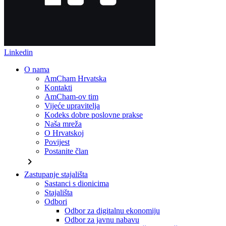
Linkedin
O nama
AmCham Hrvatska
Kontakti
AmCham-ov tim
Vijeće upravitelja
Kodeks dobre poslovne prakse
Naša mreža
O Hrvatskoj
Povijest
Postanite član
chevron_right
Zastupanje stajališta
Sastanci s dionicima
Stajališta
Odbori
Odbor za digitalnu ekonomiju
Odbor za javnu nabavu