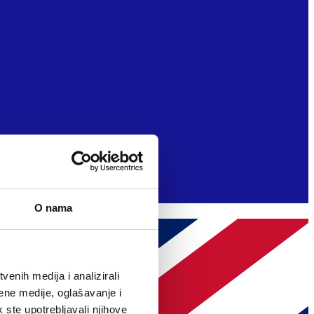
O nama
enih medija i analizirali
ene medije, oglašavanje i
k ste upotrebljavali njihove