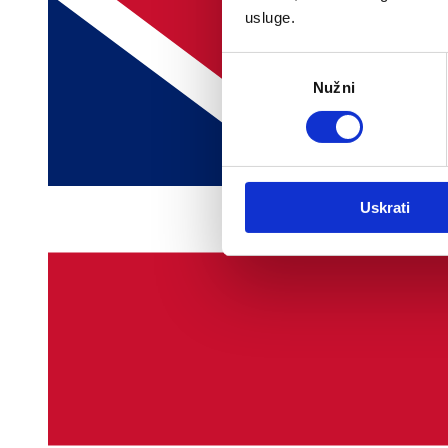
usluge.
Odabir
Nužni
pristanka
Uskrati