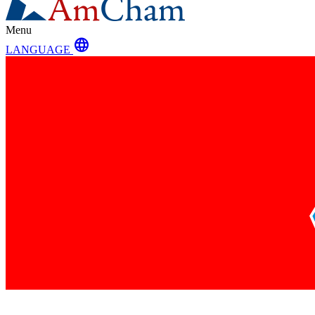
Menu
language
LANGUAGE