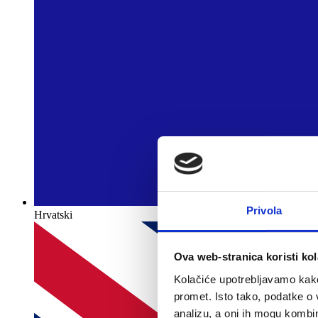
Privola
Hrvatski
Ova web-stranica koristi kol
Kolačiće upotrebljavamo kako 
promet. Isto tako, podatke o 
analizu, a oni ih mogu kombini