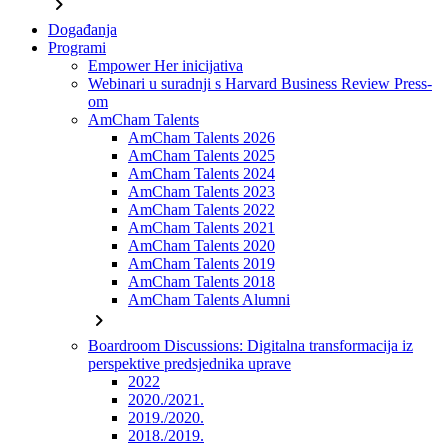
chevron_right
Događanja
Programi
Empower Her inicijativa
Webinari u suradnji s Harvard Business Review Press-
om
AmCham Talents
AmCham Talents 2026
AmCham Talents 2025
AmCham Talents 2024
AmCham Talents 2023
AmCham Talents 2022
AmCham Talents 2021
AmCham Talents 2020
AmCham Talents 2019
AmCham Talents 2018
AmCham Talents Alumni
chevron_right
Boardroom Discussions: Digitalna transformacija iz
perspektive predsjednika uprave
2022
2020./2021.
2019./2020.
2018./2019.