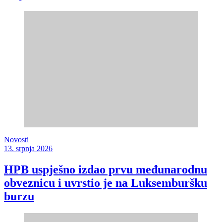
Novosti
13. srpnja 2026
HPB uspješno izdao prvu međunarodnu
obveznicu i uvrstio je na Luksemburšku
burzu