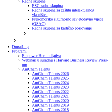
Radne skupine
ESG radna skupina
Radna skupina za zaštitu intelektualnog
vlasništva
Prekomorsko sigurnosno savjetodavno vijeće
(OSAC)
Radna skupina za kartično poslovanje
chevron_right
chevron_right
Događanja
Programi
Empower Her inicijativa
Webinari u suradnji s Harvard Business Review Press-
om
AmCham Talents
AmCham Talents 2026
AmCham Talents 2025
AmCham Talents 2024
AmCham Talents 2023
AmCham Talents 2022
AmCham Talents 2021
AmCham Talents 2020
AmCham Talents 2019
AmCham Talents 2018