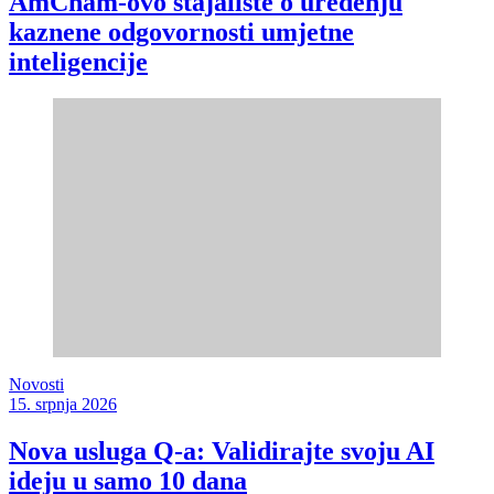
AmCham-ovo stajalište o uređenju
kaznene odgovornosti umjetne
inteligencije
Novosti
15. srpnja 2026
Nova usluga Q-a: Validirajte svoju AI
ideju u samo 10 dana