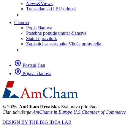
News&Views
Transatlantski i EU odnosi
chevron_right
Članovi
Popis članova
Posebne ponude unutar članstva
Statut i pravilnik
Zapisnici sa sastanaka Vijeća upravitelja
chevron_right
stars
Postani član
account_circle
Prijava članova
© 2026.
AmCham Hrvatska.
Sva prava pridržana.
Član udruženja
AmChams in Europe
U.S.Chamber of Commerce
DESIGN BY THE BIG IDEA LAB