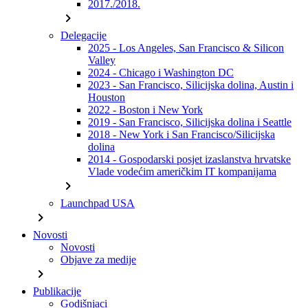
2017./2018.
chevron_right
Delegacije
2025 - Los Angeles, San Francisco & Silicon
Valley
2024 - Chicago i Washington DC
2023 - San Francisco, Silicijska dolina, Austin i
Houston
2022 - Boston i New York
2019 - San Francisco, Silicijska dolina i Seattle
2018 - New York i San Francisco/Silicijska
dolina
2014 - Gospodarski posjet izaslanstva hrvatske
Vlade vodećim američkim IT kompanijama
chevron_right
Launchpad USA
chevron_right
Novosti
Novosti
Objave za medije
chevron_right
Publikacije
Godišnjaci