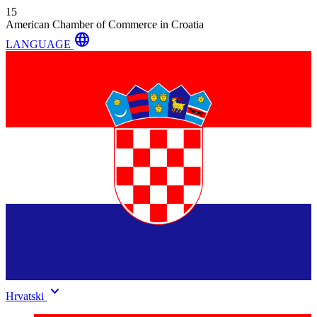
15
American Chamber of Commerce in Croatia
language
LANGUAGE
keyboard_arrow_down
Hrvatski