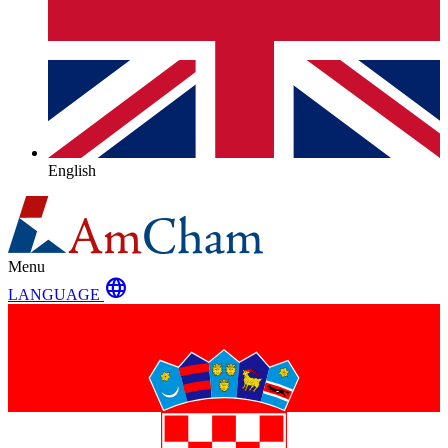
English
Menu
language
LANGUAGE