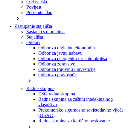
O Hrvatskoj
Povijest
Postanite član
chevron_right
Zastupanje stajališta
Sastanci s dionicima
Stajališta
Odbori
Odbor za digitalnu ekonomiju
Odbor za javnu nabavu
Odbor za energetiku i zaštitu okoliša
Odbor za zdravstvo
Odbor za trgovinu i investicije
Odbor za pravosuđe
chevron_right
Radne skupine
ESG radna skupina
Radna skupina za zaštitu intelektualnog
vlasništva
Prekomorsko sigurnosno savjetodavno vijeće
(OSAC)
Radna skupina za kartično poslovanje
chevron_right