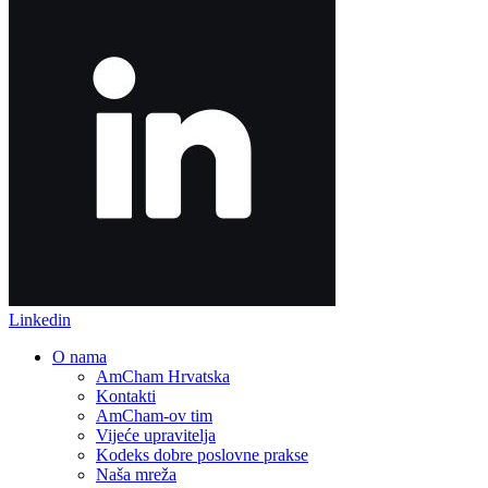
Linkedin
O nama
AmCham Hrvatska
Kontakti
AmCham-ov tim
Vijeće upravitelja
Kodeks dobre poslovne prakse
Naša mreža