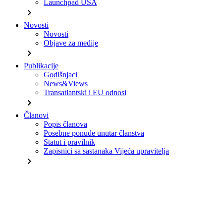
Launchpad USA
chevron_right
Novosti
Novosti
Objave za medije
chevron_right
Publikacije
Godišnjaci
News&Views
Transatlantski i EU odnosi
chevron_right
Članovi
Popis članova
Posebne ponude unutar članstva
Statut i pravilnik
Zapisnici sa sastanaka Vijeća upravitelja
chevron_right