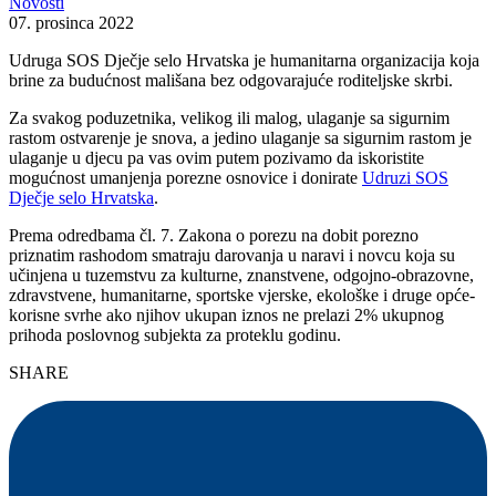
Novosti
07. prosinca 2022
Udruga SOS Dječje selo Hrvatska je humanitarna organizacija koja
brine za budućnost mališana bez odgovarajuće roditeljske skrbi.
Za svakog poduzetnika, velikog ili malog, ulaganje sa sigurnim
rastom ostvarenje je snova, a jedino ulaganje sa sigurnim rastom je
ulaganje u djecu pa vas ovim putem pozivamo da iskoristite
mogućnost umanjenja porezne osnovice i donirate
Udruzi SOS
Dječje selo Hrvatska
.
Prema odredbama čl. 7. Zakona o porezu na dobit porezno
priznatim rashodom smatraju darovanja u naravi i novcu koja su
učinjena u tuzemstvu za kulturne, znanstvene, odgojno-obrazovne,
zdravstvene, humanitarne, sportske vjerske, ekološke i druge opće-
korisne svrhe ako njihov ukupan iznos ne prelazi 2% ukupnog
prihoda poslovnog subjekta za proteklu godinu.
SHARE