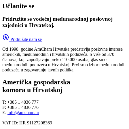
Učlanite se
Pridružite se vodećoj međunarodnoj poslovnoj
zajednici u Hrvatskoj.
stars
Pridružite nam se
Od 1998. godine AmCham Hrvatska predstavlja poslovne interese
američkih, međunarodnih i hrvatskih poduzeća. S više od 370
članova, koji zapošljavaju preko 110.000 osoba, glas smo
međunarodnih poduzeća u Hrvatskoj. Prvi smo izbor međunarodnih
poduzeća u zagovaranju javnih politika.
Američka gospodarska
komora u Hrvatskoj
T: +385 1 4836 777
F: +385 1 4836 776
E:
info@amcham.hr
VAT ID: HR 91127208369