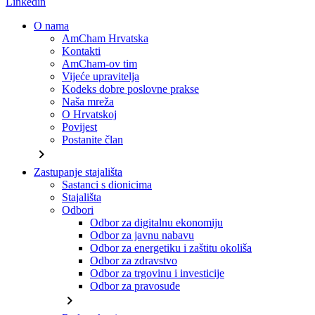
Linkedin
O nama
AmCham Hrvatska
Kontakti
AmCham-ov tim
Vijeće upravitelja
Kodeks dobre poslovne prakse
Naša mreža
O Hrvatskoj
Povijest
Postanite član
chevron_right
Zastupanje stajališta
Sastanci s dionicima
Stajališta
Odbori
Odbor za digitalnu ekonomiju
Odbor za javnu nabavu
Odbor za energetiku i zaštitu okoliša
Odbor za zdravstvo
Odbor za trgovinu i investicije
Odbor za pravosuđe
chevron_right