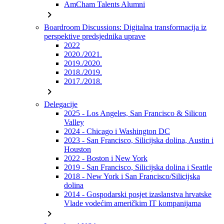
AmCham Talents Alumni
chevron_right
Boardroom Discussions: Digitalna transformacija iz
perspektive predsjednika uprave
2022
2020./2021.
2019./2020.
2018./2019.
2017./2018.
chevron_right
Delegacije
2025 - Los Angeles, San Francisco & Silicon
Valley
2024 - Chicago i Washington DC
2023 - San Francisco, Silicijska dolina, Austin i
Houston
2022 - Boston i New York
2019 - San Francisco, Silicijska dolina i Seattle
2018 - New York i San Francisco/Silicijska
dolina
2014 - Gospodarski posjet izaslanstva hrvatske
Vlade vodećim američkim IT kompanijama
chevron_right