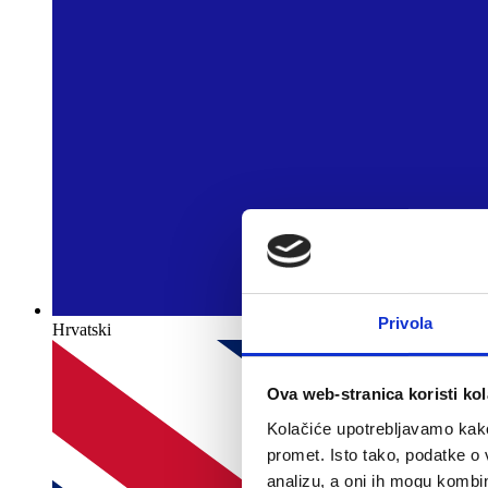
Privola
Hrvatski
Ova web-stranica koristi kol
Kolačiće upotrebljavamo kako 
promet. Isto tako, podatke o 
analizu, a oni ih mogu kombini