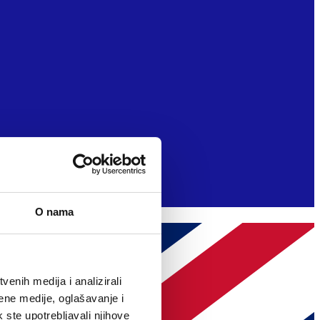
O nama
enih medija i analizirali
ene medije, oglašavanje i
k ste upotrebljavali njihove