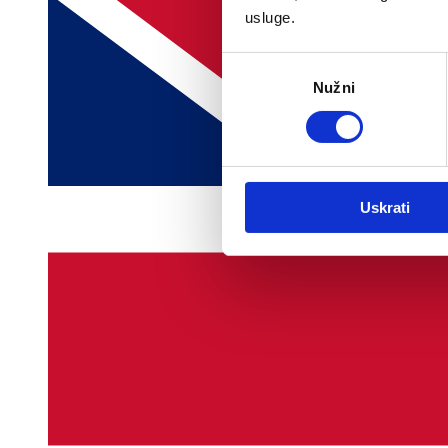
usluge.
Odabir
Nužni
pristanka
Uskrati