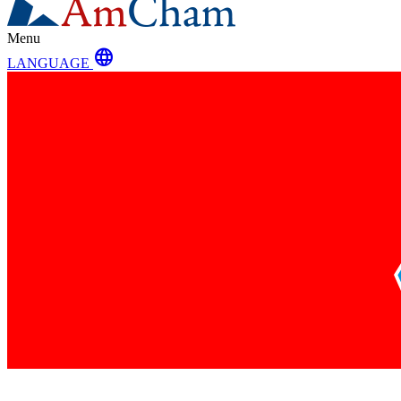
Menu
language
LANGUAGE