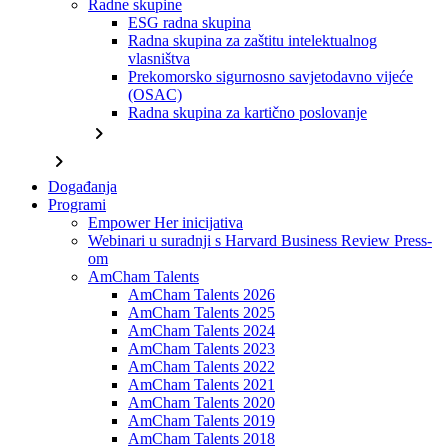
Radne skupine
ESG radna skupina
Radna skupina za zaštitu intelektualnog
vlasništva
Prekomorsko sigurnosno savjetodavno vijeće
(OSAC)
Radna skupina za kartično poslovanje
chevron_right
chevron_right
Događanja
Programi
Empower Her inicijativa
Webinari u suradnji s Harvard Business Review Press-
om
AmCham Talents
AmCham Talents 2026
AmCham Talents 2025
AmCham Talents 2024
AmCham Talents 2023
AmCham Talents 2022
AmCham Talents 2021
AmCham Talents 2020
AmCham Talents 2019
AmCham Talents 2018