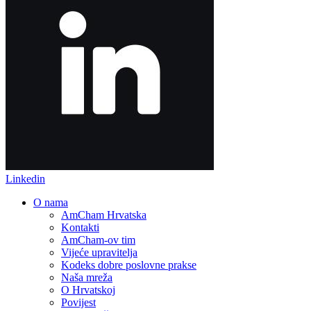
Linkedin
O nama
AmCham Hrvatska
Kontakti
AmCham-ov tim
Vijeće upravitelja
Kodeks dobre poslovne prakse
Naša mreža
O Hrvatskoj
Povijest