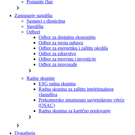
Postanite član
chevron_right
Zastupanje stajališta
Sastanci s dionicima
Stajališta
Odbori
Odbor za digitalnu ekonomiju
Odbor za javnu nabavu
Odbor za energetiku i zaštitu okoliša
Odbor za zdravstvo
Odbor za trgovinu i investicije
Odbor za pravosuđe
chevron_right
Radne skupine
ESG radna skupina
Radna skupina za zaštitu intelektualnog
vlasništva
Prekomorsko sigurnosno savjetodavno vijeće
(OSAC)
Radna skupina za kartično poslovanje
chevron_right
chevron_right
Događanja