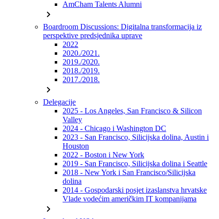
AmCham Talents Alumni
chevron_right
Boardroom Discussions: Digitalna transformacija iz
perspektive predsjednika uprave
2022
2020./2021.
2019./2020.
2018./2019.
2017./2018.
chevron_right
Delegacije
2025 - Los Angeles, San Francisco & Silicon
Valley
2024 - Chicago i Washington DC
2023 - San Francisco, Silicijska dolina, Austin i
Houston
2022 - Boston i New York
2019 - San Francisco, Silicijska dolina i Seattle
2018 - New York i San Francisco/Silicijska
dolina
2014 - Gospodarski posjet izaslanstva hrvatske
Vlade vodećim američkim IT kompanijama
chevron_right