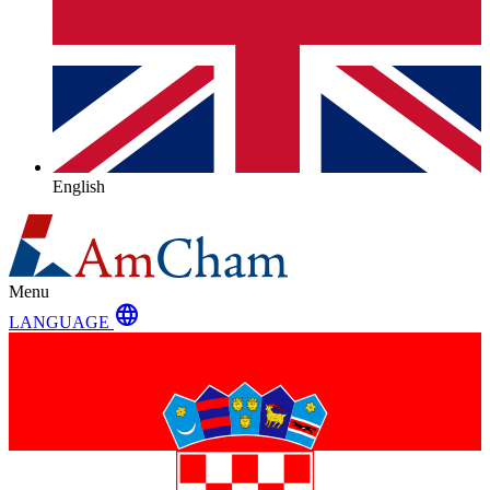
English
Menu
language
LANGUAGE