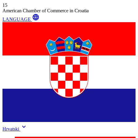
15
American Chamber of Commerce in Croatia
language
LANGUAGE
keyboard_arrow_down
Hrvatski