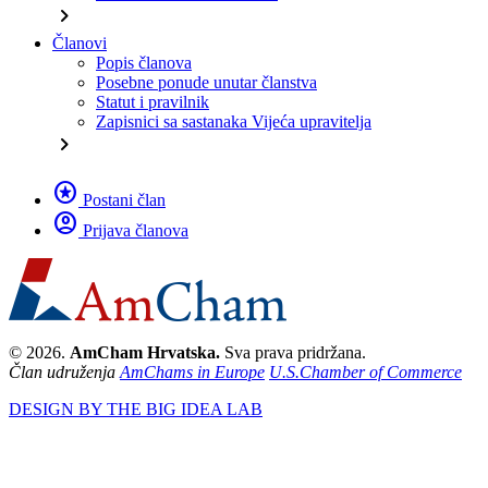
chevron_right
Članovi
Popis članova
Posebne ponude unutar članstva
Statut i pravilnik
Zapisnici sa sastanaka Vijeća upravitelja
chevron_right
stars
Postani član
account_circle
Prijava članova
© 2026.
AmCham Hrvatska.
Sva prava pridržana.
Član udruženja
AmChams in Europe
U.S.Chamber of Commerce
DESIGN BY THE BIG IDEA LAB