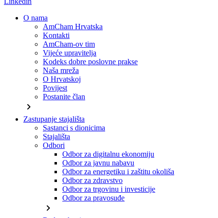
Linkedin
O nama
AmCham Hrvatska
Kontakti
AmCham-ov tim
Vijeće upravitelja
Kodeks dobre poslovne prakse
Naša mreža
O Hrvatskoj
Povijest
Postanite član
chevron_right
Zastupanje stajališta
Sastanci s dionicima
Stajališta
Odbori
Odbor za digitalnu ekonomiju
Odbor za javnu nabavu
Odbor za energetiku i zaštitu okoliša
Odbor za zdravstvo
Odbor za trgovinu i investicije
Odbor za pravosuđe
chevron_right