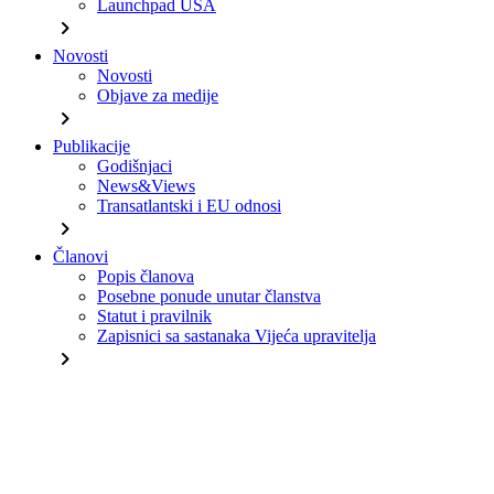
Launchpad USA
chevron_right
Novosti
Novosti
Objave za medije
chevron_right
Publikacije
Godišnjaci
News&Views
Transatlantski i EU odnosi
chevron_right
Članovi
Popis članova
Posebne ponude unutar članstva
Statut i pravilnik
Zapisnici sa sastanaka Vijeća upravitelja
chevron_right