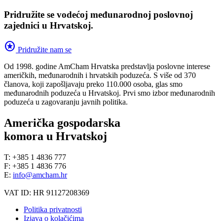
Pridružite se vodećoj međunarodnoj poslovnoj
zajednici u Hrvatskoj.
stars
Pridružite nam se
Od 1998. godine AmCham Hrvatska predstavlja poslovne interese
američkih, međunarodnih i hrvatskih poduzeća. S više od 370
članova, koji zapošljavaju preko 110.000 osoba, glas smo
međunarodnih poduzeća u Hrvatskoj. Prvi smo izbor međunarodnih
poduzeća u zagovaranju javnih politika.
Američka gospodarska
komora u Hrvatskoj
T: +385 1 4836 777
F: +385 1 4836 776
E:
info@amcham.hr
VAT ID: HR 91127208369
Politika privatnosti
Izjava o kolačićima