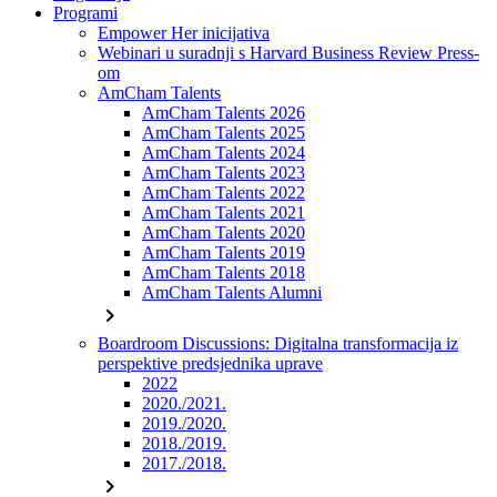
Programi
Empower Her inicijativa
Webinari u suradnji s Harvard Business Review Press-
om
AmCham Talents
AmCham Talents 2026
AmCham Talents 2025
AmCham Talents 2024
AmCham Talents 2023
AmCham Talents 2022
AmCham Talents 2021
AmCham Talents 2020
AmCham Talents 2019
AmCham Talents 2018
AmCham Talents Alumni
chevron_right
Boardroom Discussions: Digitalna transformacija iz
perspektive predsjednika uprave
2022
2020./2021.
2019./2020.
2018./2019.
2017./2018.
chevron_right