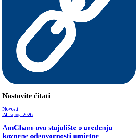
Nastavite čitati
Novosti
24. srpnja 2026
AmCham-ovo stajalište o uređenju
kaznene odgovornosti umjetne