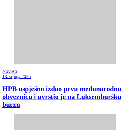
Novosti
13. srpnja 2026
HPB uspješno izdao prvu međunarodnu
obveznicu i uvrstio je na Luksemburšku
burzu