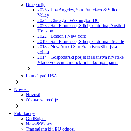
Delegacije
2025 - Los Angeles, San Francisco & Silicon
Valley
2024 - Chicago i Washington DC
2023 - San Francisco, Silicijska dolina, Austin i
Houston
2022 - Boston i New York
2019 - San Francisco, Silicijska dolina i Seattle
2018 - New York i San Francisco/Silicijska
dolina
2014 - Gospodarski posjet izaslanstva hrvatske
Vlade vodećim američkim IT kompanijama
chevron_right
Launchpad USA
chevron_right
Novosti
Novosti
Objave za medije
chevron_right
Publikacije
Godišnjaci
News&Views
Transatlantski i EU odnosi