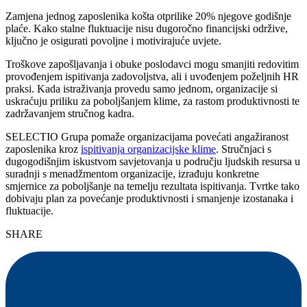
Zamjena jednog zaposlenika košta otprilike 20% njegove godišnje
plaće. Kako stalne fluktuacije nisu dugoročno financijski održive,
ključno je osigurati povoljne i motivirajuće uvjete.
Troškove zapošljavanja i obuke poslodavci mogu smanjiti redovitim
provođenjem ispitivanja zadovoljstva, ali i uvođenjem poželjnih HR
praksi. Kada istraživanja provedu samo jednom, organizacije si
uskraćuju priliku za poboljšanjem klime, za rastom produktivnosti te
zadržavanjem stručnog kadra.
SELECTIO Grupa pomaže organizacijama povećati angažiranost
zaposlenika kroz
ispitivanja organizacijske klime
. Stručnjaci s
dugogodišnjim iskustvom savjetovanja u području ljudskih resursa u
suradnji s menadžmentom organizacije, izrađuju konkretne
smjernice za poboljšanje na temelju rezultata ispitivanja. Tvrtke tako
dobivaju plan za povećanje produktivnosti i smanjenje izostanaka i
fluktuacije.
SHARE