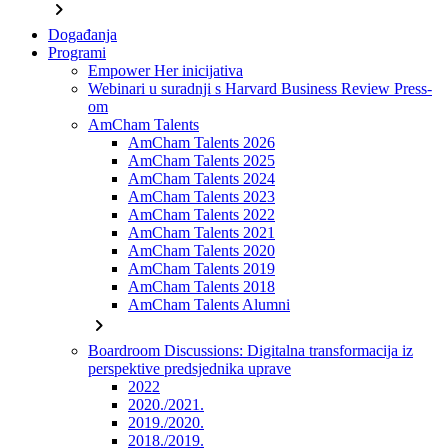
chevron_right
Događanja
Programi
Empower Her inicijativa
Webinari u suradnji s Harvard Business Review Press-
om
AmCham Talents
AmCham Talents 2026
AmCham Talents 2025
AmCham Talents 2024
AmCham Talents 2023
AmCham Talents 2022
AmCham Talents 2021
AmCham Talents 2020
AmCham Talents 2019
AmCham Talents 2018
AmCham Talents Alumni
chevron_right
Boardroom Discussions: Digitalna transformacija iz
perspektive predsjednika uprave
2022
2020./2021.
2019./2020.
2018./2019.