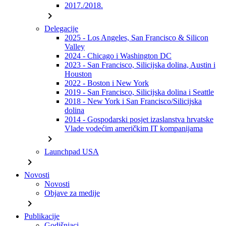
2017./2018.
chevron_right
Delegacije
2025 - Los Angeles, San Francisco & Silicon
Valley
2024 - Chicago i Washington DC
2023 - San Francisco, Silicijska dolina, Austin i
Houston
2022 - Boston i New York
2019 - San Francisco, Silicijska dolina i Seattle
2018 - New York i San Francisco/Silicijska
dolina
2014 - Gospodarski posjet izaslanstva hrvatske
Vlade vodećim američkim IT kompanijama
chevron_right
Launchpad USA
chevron_right
Novosti
Novosti
Objave za medije
chevron_right
Publikacije
Godišnjaci