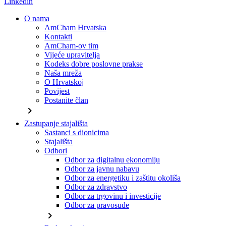
Linkedin
O nama
AmCham Hrvatska
Kontakti
AmCham-ov tim
Vijeće upravitelja
Kodeks dobre poslovne prakse
Naša mreža
O Hrvatskoj
Povijest
Postanite član
chevron_right
Zastupanje stajališta
Sastanci s dionicima
Stajališta
Odbori
Odbor za digitalnu ekonomiju
Odbor za javnu nabavu
Odbor za energetiku i zaštitu okoliša
Odbor za zdravstvo
Odbor za trgovinu i investicije
Odbor za pravosuđe
chevron_right