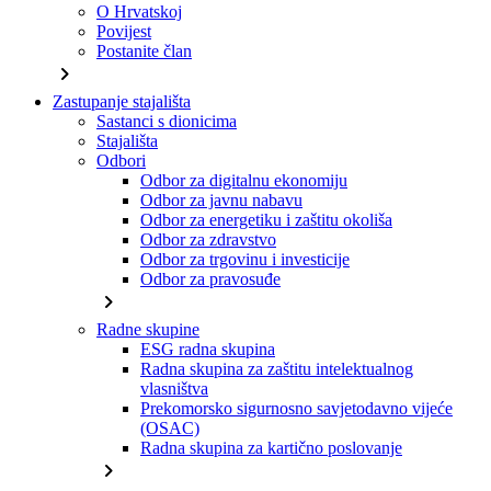
O Hrvatskoj
Povijest
Postanite član
chevron_right
Zastupanje stajališta
Sastanci s dionicima
Stajališta
Odbori
Odbor za digitalnu ekonomiju
Odbor za javnu nabavu
Odbor za energetiku i zaštitu okoliša
Odbor za zdravstvo
Odbor za trgovinu i investicije
Odbor za pravosuđe
chevron_right
Radne skupine
ESG radna skupina
Radna skupina za zaštitu intelektualnog
vlasništva
Prekomorsko sigurnosno savjetodavno vijeće
(OSAC)
Radna skupina za kartično poslovanje
chevron_right