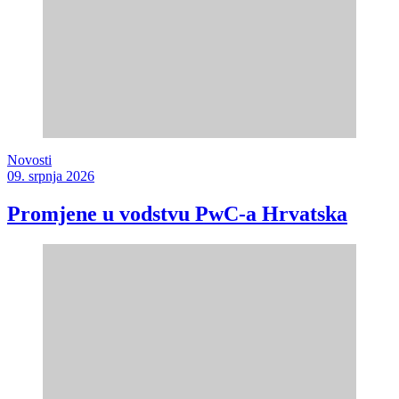
Novosti
09. srpnja 2026
Promjene u vodstvu PwC-a Hrvatska