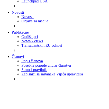
Launchpad USA
chevron_right
Novosti
Novosti
Objave za medije
chevron_right
Publikacije
Godišnjaci
News&Views
Transatlantski i EU odnosi
chevron_right
Članovi
Popis članova
Posebne ponude unutar članstva
Statut i pravilnik
Zapisnici sa sastanaka Vijeća upravitelja
chevron_right