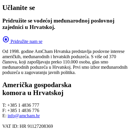
Učlanite se
Pridružite se vodećoj međunarodnoj poslovnoj
zajednici u Hrvatskoj.
stars
Pridružite nam se
Od 1998. godine AmCham Hrvatska predstavlja poslovne interese
američkih, međunarodnih i hrvatskih poduzeća. S više od 370
članova, koji zapošljavaju preko 110.000 osoba, glas smo
međunarodnih poduzeća u Hrvatskoj. Prvi smo izbor međunarodnih
poduzeća u zagovaranju javnih politika.
Američka gospodarska
komora u Hrvatskoj
T: +385 1 4836 777
F: +385 1 4836 776
E:
info@amcham.hr
VAT ID: HR 91127208369