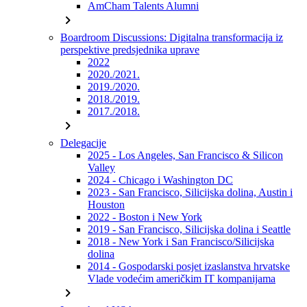
AmCham Talents Alumni
chevron_right
Boardroom Discussions: Digitalna transformacija iz
perspektive predsjednika uprave
2022
2020./2021.
2019./2020.
2018./2019.
2017./2018.
chevron_right
Delegacije
2025 - Los Angeles, San Francisco & Silicon
Valley
2024 - Chicago i Washington DC
2023 - San Francisco, Silicijska dolina, Austin i
Houston
2022 - Boston i New York
2019 - San Francisco, Silicijska dolina i Seattle
2018 - New York i San Francisco/Silicijska
dolina
2014 - Gospodarski posjet izaslanstva hrvatske
Vlade vodećim američkim IT kompanijama
chevron_right