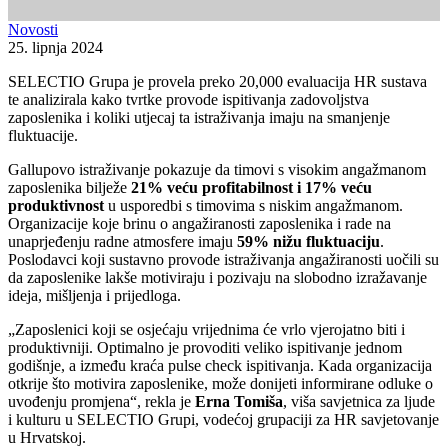
Novosti
25. lipnja 2024
SELECTIO Grupa je provela preko 20,000 evaluacija HR sustava
te analizirala kako tvrtke provode ispitivanja zadovoljstva
zaposlenika i koliki utjecaj ta istraživanja imaju na smanjenje
fluktuacije.
Gallupovo istraživanje pokazuje da timovi s visokim angažmanom
zaposlenika bilježe
21% veću profitabilnost i 17% veću
produktivnost
u usporedbi s timovima s niskim angažmanom.
Organizacije koje brinu o angažiranosti zaposlenika i rade na
unaprjeđenju radne atmosfere imaju
59% nižu fluktuaciju
.
Poslodavci koji sustavno provode istraživanja angažiranosti uočili su
da zaposlenike lakše motiviraju i pozivaju na slobodno izražavanje
ideja, mišljenja i prijedloga.
„Zaposlenici koji se osjećaju vrijednima će vrlo vjerojatno biti i
produktivniji. Optimalno je provoditi veliko ispitivanje jednom
godišnje, a između kraća pulse check ispitivanja. Kada organizacija
otkrije što motivira zaposlenike, može donijeti informirane odluke o
uvođenju promjena“, rekla je
Erna Tomiša
, viša savjetnica za ljude
i kulturu u SELECTIO Grupi, vodećoj grupaciji za HR savjetovanje
u Hrvatskoj.