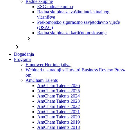
Radne skupine
ESG radna skupina
Radna skupina za zaštitu intelektualnog
vlasništva
Prekomorsko sigurnosno savjetodavno vijeće
(OSAC)
Radna skupina za kartično poslovanje
chevron_right
chevron_right
Događanja
Programi
Empower Her inicijativa
Webinari u suradnji s Harvard Business Review Press-
om
AmCham Talents
AmCham Talents 2026
AmCham Talents 2025
AmCham Talents 2024
AmCham Talents 2023
AmCham Talents 2022
AmCham Talents 2021
AmCham Talents 2020
AmCham Talents 2019
AmCham Talents 2018