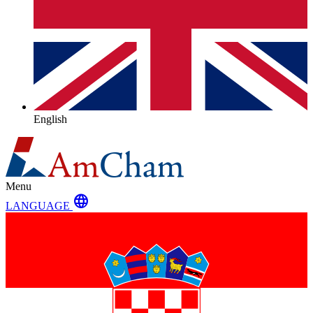
English
Menu
language
LANGUAGE