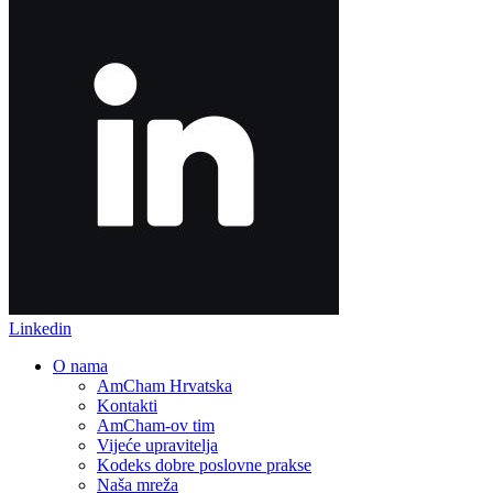
Linkedin
O nama
AmCham Hrvatska
Kontakti
AmCham-ov tim
Vijeće upravitelja
Kodeks dobre poslovne prakse
Naša mreža