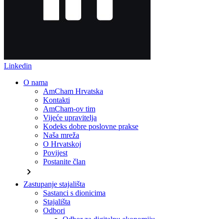
Linkedin
O nama
AmCham Hrvatska
Kontakti
AmCham-ov tim
Vijeće upravitelja
Kodeks dobre poslovne prakse
Naša mreža
O Hrvatskoj
Povijest
Postanite član
chevron_right
Zastupanje stajališta
Sastanci s dionicima
Stajališta
Odbori