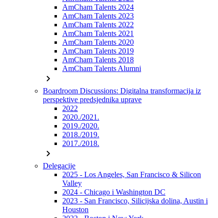
AmCham Talents 2024
AmCham Talents 2023
AmCham Talents 2022
AmCham Talents 2021
AmCham Talents 2020
AmCham Talents 2019
AmCham Talents 2018
AmCham Talents Alumni
chevron_right
Boardroom Discussions: Digitalna transformacija iz
perspektive predsjednika uprave
2022
2020./2021.
2019./2020.
2018./2019.
2017./2018.
chevron_right
Delegacije
2025 - Los Angeles, San Francisco & Silicon
Valley
2024 - Chicago i Washington DC
2023 - San Francisco, Silicijska dolina, Austin i
Houston