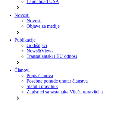
Launchpad USA
chevron_right
Novosti
Novosti
Objave za medije
chevron_right
Publikacije
Godišnjaci
News&Views
Transatlantski i EU odnosi
chevron_right
Članovi
Popis članova
Posebne ponude unutar članstva
Statut i pravilnik
Zapisnici sa sastanaka Vijeća upravitelja
chevron_right