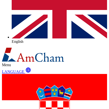
English
Menu
language
LANGUAGE