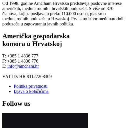
Od 1998. godine AmCham Hrvatska predstavlja poslovne interese
američkih, međunarodnih i hrvatskih poduzeća. S više od 370
članova, koji zapošljavaju preko 110.000 osoba, glas smo
međunarodnih poduzeća u Hrvatskoj. Prvi smo izbor međunarodnih
poduzeća u zagovaranju javnih politika.
Američka gospodarska
komora u Hrvatskoj
T: +385 1 4836 777
F: +385 1 4836 776
E:
info@amcham.hr
VAT ID: HR 91127208369
Politika privatnosti
Izjava o kolačićima
Follow us