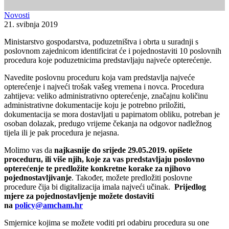
Novosti
21. svibnja 2019
Ministarstvo gospodarstva, poduzetništva i obrta u suradnji s
poslovnom zajednicom identificirat će i pojednostaviti 10 poslovnih
procedura koje poduzetnicima predstavljaju najveće opterećenje.
Navedite poslovnu proceduru koja vam predstavlja najveće
opterećenje i najveći trošak vašeg vremena i novca. Procedura
zahtijeva: veliko administrativno opterećenje, značajnu količinu
administrativne dokumentacije koju je potrebno priložiti,
dokumentacija se mora dostavljati u papirnatom obliku, potreban je
osoban dolazak, predugo vrijeme čekanja na odgovor nadležnog
tijela ili je pak procedura je nejasna.
Molimo vas da
najkasnije do srijede 29.05.2019. opišete
proceduru, ili više njih, koje za vas predstavljaju poslovno
opterećenje te predložite konkretne korake za njihovo
pojednostavljivanje
. Također, možete predložiti poslovne
procedure čija bi digitalizacija imala najveći učinak.
Prijedlog
mjere za pojednostavljenje možete dostaviti
na
policy@amcham.hr
Smjernice kojima se možete voditi pri odabiru procedura su one