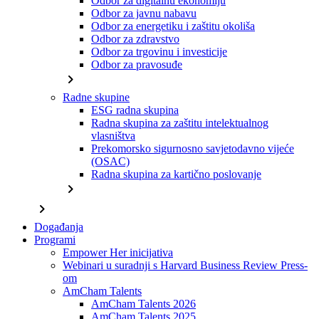
Odbor za digitalnu ekonomiju
Odbor za javnu nabavu
Odbor za energetiku i zaštitu okoliša
Odbor za zdravstvo
Odbor za trgovinu i investicije
Odbor za pravosuđe
chevron_right
Radne skupine
ESG radna skupina
Radna skupina za zaštitu intelektualnog
vlasništva
Prekomorsko sigurnosno savjetodavno vijeće
(OSAC)
Radna skupina za kartično poslovanje
chevron_right
chevron_right
Događanja
Programi
Empower Her inicijativa
Webinari u suradnji s Harvard Business Review Press-
om
AmCham Talents
AmCham Talents 2026
AmCham Talents 2025