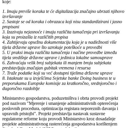
koje:
1. Imaju previše koraka te će digitalizacija značajno ubrzati njihovo
izvršavanje
2. Sastoje se od koraka i obrazaca koji nisu standardizirani i jasno
propisani
3. Izazivaju nejasnoće i imaju različita tumačenja pri izvršavanju
koja su proizašla iz različitih propisa
4. Zahtijevaju opsežnu dokumentaciju koja je u nadležnosti više
tijela državne uprave što uzrokuje poteškoće u provedbi
5. U praksi imaju različita tumačenja i načine provedbe između
tijela središnje državne uprave i jedinica lokalne samouprave
6. Zahvaćaju velik broj subjekata ili manjem broju subjekata
predstavljaju značajan gubitak vremena i resursa
7. Traže podatke koji su već dostupni tijelima državne uprave
8. Istaknute su u izvješćima Svjetske banke Doing business te u
preporukama Europske komisije za kratkoročno, srednjoročno i
dugoročno razdoblje
Ministarstvo gospodarstva, poduzetništva i obrta provodi projekt
pod nazivom "Mjerenje i smanjenje administrativnih opterećenja
poslovnih procedura, optimizacija registara neporeznih davanja i
upravnih pristojbi". Projekt predstavlja nastavak sustavne
regulatorne reforme koju provodi Ministarstvo kroz dosadašnje
projekte administrativnog rasterećenja gospodarstva korištenjem