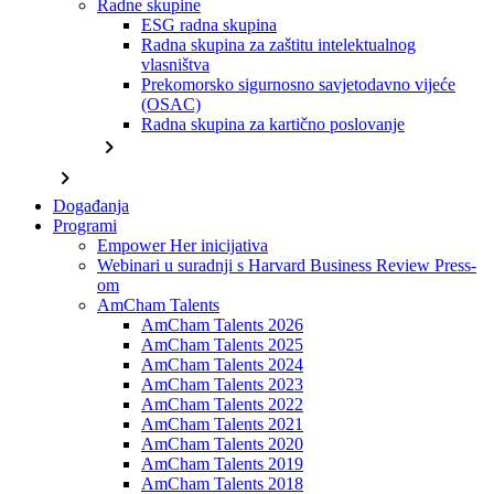
Radne skupine
ESG radna skupina
Radna skupina za zaštitu intelektualnog
vlasništva
Prekomorsko sigurnosno savjetodavno vijeće
(OSAC)
Radna skupina za kartično poslovanje
chevron_right
chevron_right
Događanja
Programi
Empower Her inicijativa
Webinari u suradnji s Harvard Business Review Press-
om
AmCham Talents
AmCham Talents 2026
AmCham Talents 2025
AmCham Talents 2024
AmCham Talents 2023
AmCham Talents 2022
AmCham Talents 2021
AmCham Talents 2020
AmCham Talents 2019
AmCham Talents 2018