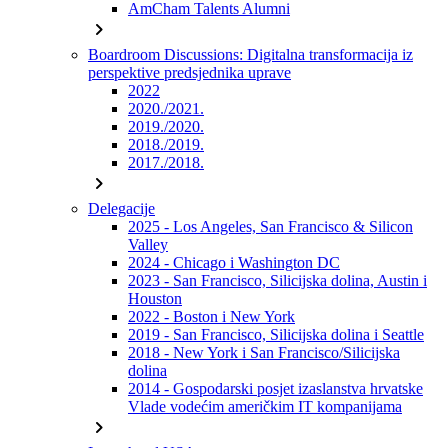
AmCham Talents Alumni
chevron_right
Boardroom Discussions: Digitalna transformacija iz
perspektive predsjednika uprave
2022
2020./2021.
2019./2020.
2018./2019.
2017./2018.
chevron_right
Delegacije
2025 - Los Angeles, San Francisco & Silicon
Valley
2024 - Chicago i Washington DC
2023 - San Francisco, Silicijska dolina, Austin i
Houston
2022 - Boston i New York
2019 - San Francisco, Silicijska dolina i Seattle
2018 - New York i San Francisco/Silicijska
dolina
2014 - Gospodarski posjet izaslanstva hrvatske
Vlade vodećim američkim IT kompanijama
chevron_right