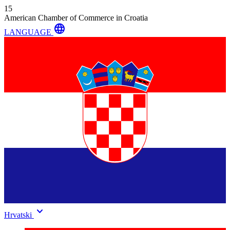
15
American Chamber of Commerce in Croatia
language
LANGUAGE
keyboard_arrow_down
Hrvatski