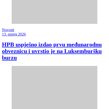
Novosti
13. srpnja 2026
HPB uspješno izdao prvu međunarodnu
obveznicu i uvrstio je na Luksemburšku
burzu