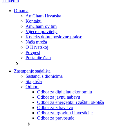
Linkedin
O nama
AmCham Hrvatska
Kontakti
AmCham-ov tim
Vijeće upravitelja
Kodeks dobre poslovne prakse
Naša mreža
O Hrvatskoj
Povijest
Postanite član
chevron_right
Zastupanje stajališta
Sastanci s dionicima
Stajališta
Odbori
Odbor za digitalnu ekonomiju
Odbor za javnu nabavu
Odbor za energetiku i zaštitu okoliša
Odbor za zdravstvo
Odbor za trgovinu i investicije
Odbor za pravosuđe
chevron_right