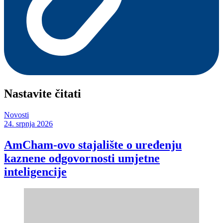
Nastavite čitati
Novosti
24. srpnja 2026
AmCham-ovo stajalište o uređenju
kaznene odgovornosti umjetne
inteligencije