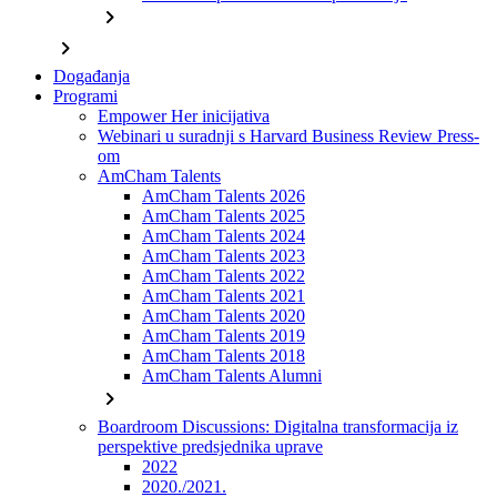
chevron_right
chevron_right
Događanja
Programi
Empower Her inicijativa
Webinari u suradnji s Harvard Business Review Press-
om
AmCham Talents
AmCham Talents 2026
AmCham Talents 2025
AmCham Talents 2024
AmCham Talents 2023
AmCham Talents 2022
AmCham Talents 2021
AmCham Talents 2020
AmCham Talents 2019
AmCham Talents 2018
AmCham Talents Alumni
chevron_right
Boardroom Discussions: Digitalna transformacija iz
perspektive predsjednika uprave
2022
2020./2021.