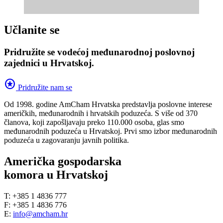
Učlanite se
Pridružite se vodećoj međunarodnoj poslovnoj
zajednici u Hrvatskoj.
stars
Pridružite nam se
Od 1998. godine AmCham Hrvatska predstavlja poslovne interese
američkih, međunarodnih i hrvatskih poduzeća. S više od 370
članova, koji zapošljavaju preko 110.000 osoba, glas smo
međunarodnih poduzeća u Hrvatskoj. Prvi smo izbor međunarodnih
poduzeća u zagovaranju javnih politika.
Američka gospodarska
komora u Hrvatskoj
T: +385 1 4836 777
F: +385 1 4836 776
E:
info@amcham.hr