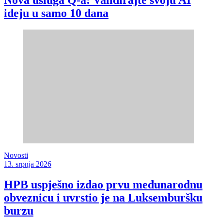
Nova usluga Q-a: Validirajte svoju AI
ideju u samo 10 dana
Novosti
13. srpnja 2026
HPB uspješno izdao prvu međunarodnu
obveznicu i uvrstio je na Luksemburšku
burzu