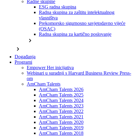
Radne skupine
ESG radna skupina
Radna skupina za zaštitu intelektualnog
vlasništva
Prekomorsko sigurnosno savjetodavno vijeće
(OSAC)
Radna skupina za kartično poslovanje
chevron_right
chevron_right
Događanja
Programi
Empower Her inicijativa
Webinari u suradnji s Harvard Business Review Press-
om
AmCham Talents
AmCham Talents 2026
AmCham Talents 2025
AmCham Talents 2024
AmCham Talents 2023
AmCham Talents 2022
AmCham Talents 2021
AmCham Talents 2020
AmCham Talents 2019
AmCham Talents 2018