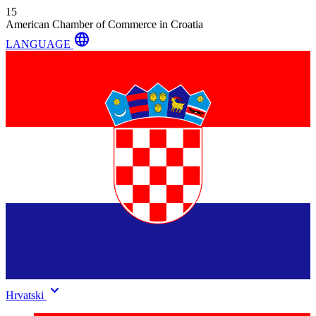
15
American Chamber of Commerce in Croatia
language
LANGUAGE
keyboard_arrow_down
Hrvatski