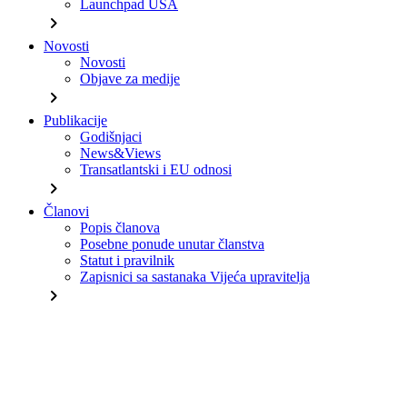
Launchpad USA
chevron_right
Novosti
Novosti
Objave za medije
chevron_right
Publikacije
Godišnjaci
News&Views
Transatlantski i EU odnosi
chevron_right
Članovi
Popis članova
Posebne ponude unutar članstva
Statut i pravilnik
Zapisnici sa sastanaka Vijeća upravitelja
chevron_right