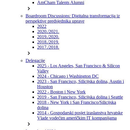
AmCham Talents Alumni
chevron_right
Boardroom Discussions: Digitalna transformacija iz
perspektive predsjednika uprave
2022
2020./2021.
2019./2020.
2018./2019.
2017./2018.
chevron_right
Delegacije
2025 - Los Angeles, San Francisco & Silicon
Valley
2024 - Chicago i Washington DC
2023 - San Francisco, Silicijska dolina, Austin i
Houston
2022 - Boston i New York
2019 - San Francisco, Silicijska dolina i Seattle
2018 - New York i San Francisco/Silicijska
dolina
2014 - Gospodarski posjet izaslanstva hrvatske
Vlade vodećim američkim IT kompanijama
chevron_right