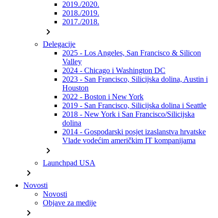
2019./2020.
2018./2019.
2017./2018.
chevron_right
Delegacije
2025 - Los Angeles, San Francisco & Silicon
Valley
2024 - Chicago i Washington DC
2023 - San Francisco, Silicijska dolina, Austin i
Houston
2022 - Boston i New York
2019 - San Francisco, Silicijska dolina i Seattle
2018 - New York i San Francisco/Silicijska
dolina
2014 - Gospodarski posjet izaslanstva hrvatske
Vlade vodećim američkim IT kompanijama
chevron_right
Launchpad USA
chevron_right
Novosti
Novosti
Objave za medije
chevron_right