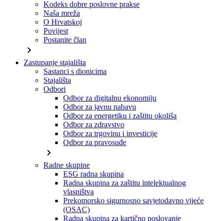
Kodeks dobre poslovne prakse
Naša mreža
O Hrvatskoj
Povijest
Postanite član
chevron_right
Zastupanje stajališta
Sastanci s dionicima
Stajališta
Odbori
Odbor za digitalnu ekonomiju
Odbor za javnu nabavu
Odbor za energetiku i zaštitu okoliša
Odbor za zdravstvo
Odbor za trgovinu i investicije
Odbor za pravosuđe
chevron_right
Radne skupine
ESG radna skupina
Radna skupina za zaštitu intelektualnog
vlasništva
Prekomorsko sigurnosno savjetodavno vijeće
(OSAC)
Radna skupina za kartično poslovanje