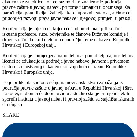
akademske zajednice koji će razmotriti razne teme iz područja
pravne zaštite u javnoj nabavi, pri tome uzimajući u obzir stajališta
naručitelja, ponuditelja i žalitelja, kao i upravnih sudova, a čime će
pridonijeti razvoju prava javne nabave i njegovoj primjeni u praksi.
Konferencija je mjesto na kojem će sudionici imati priliku čuti
iskusne profesore, suce, odvjetnike te članove Državne komisije i
druge stručnjake koji djeluju na području javne nabave u Republici
Hrvatskoj i Europskoj uniji.
Konferencija je namijenjena naručiteljima, ponuditeljima, nositeljima
licenci za edukacije iz područja javne nabave, javnom i privatnom
sektoru, znanstvenoj i akademskoj zajednici na razini Republike
Hrvatske i Europske unije.
To je prilika da sudionici čuju najnovija iskustva i zapažanja iz
područja pravne zaštite u javnoj nabavi u Republici Hrvatskoj i šire.
Također, sudionici će dobiti uvid u aktualno stanje primjene nekih
spornih instituta u javnoj nabavi i pravnoj zaštiti sa stajališta iskusnih
stručnjaka.
SHARE