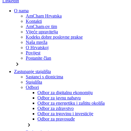
Linkedin
O nama
AmCham Hrvatska
Kontakti
AmCham-ov tim
Vijeće upravitelja
Kodeks dobre poslovne prakse
Naša mreža
O Hrvatskoj
Povijest
Postanite član
chevron_right
Zastupanje stajališta
Sastanci s dionicima
Stajališta
Odbori
Odbor za digitalnu ekonomiju
Odbor za javnu nabavu
Odbor za energetiku i zaštitu okoliša
Odbor za zdravstvo
Odbor za trgovinu i investicije
Odbor za pravosuđe
chevron_right