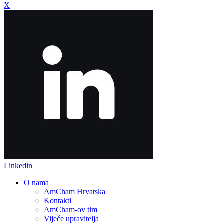
X
Linkedin
O nama
AmCham Hrvatska
Kontakti
AmCham-ov tim
Vijeće upravitelja