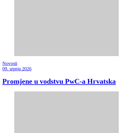
Novosti
09. srpnja 2026
Promjene u vodstvu PwC-a Hrvatska