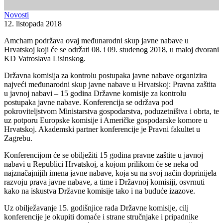
Novosti
12. listopada 2018
Amcham podržava ovaj međunarodni skup javne nabave u
Hrvatskoj koji će se održati 08. i 09. studenog 2018, u maloj dvorani
KD Vatroslava Lisinskog.
Državna komisija za kontrolu postupaka javne nabave organizira
najveći međunarodni skup javne nabave u Hrvatskoj: Pravna zaštita
u javnoj nabavi – 15 godina Državne komisije za kontrolu
postupaka javne nabave. Konferencija se održava pod
pokroviteljstvom Ministarstva gospodarstva, poduzetništva i obrta, te
uz potporu Europske komisije i Američke gospodarske komore u
Hrvatskoj. Akademski partner konferencije je Pravni fakultet u
Zagrebu.
Konferencijom će se obilježiti 15 godina pravne zaštite u javnoj
nabavi u Republici Hrvatskoj, a kojom prilikom će se neka od
najznačajnijih imena javne nabave, koja su na svoj način doprinijela
razvoju prava javne nabave, a time i Državnoj komisiji, osvrnuti
kako na iskustva Državne komisije tako i na buduće izazove.
Uz obilježavanje 15. godišnjice rada Državne komisije, cilj
konferencije je okupiti domaće i strane stručnjake i pripadnike