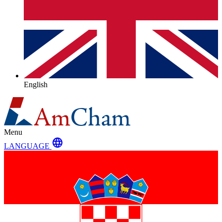
English
Menu
language
LANGUAGE