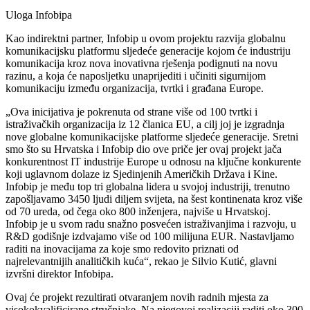
Uloga Infobipa
Kao indirektni partner, Infobip u ovom projektu razvija globalnu
komunikacijsku platformu sljedeće generacije kojom će industriju
komunikacija kroz nova inovativna rješenja podignuti na novu
razinu, a koja će naposljetku unaprijediti i učiniti sigurnijom
komunikaciju između organizacija, tvrtki i građana Europe.
„Ova inicijativa je pokrenuta od strane više od 100 tvrtki i
istraživačkih organizacija iz 12 članica EU, a cilj joj je izgradnja
nove globalne komunikacijske platforme sljedeće generacije. Sretni
smo što su Hrvatska i Infobip dio ove priče jer ovaj projekt jača
konkurentnost IT industrije Europe u odnosu na ključne konkurente
koji uglavnom dolaze iz Sjedinjenih Američkih Država i Kine.
Infobip je među top tri globalna lidera u svojoj industriji, trenutno
zapošljavamo 3450 ljudi diljem svijeta, na šest kontinenata kroz više
od 70 ureda, od čega oko 800 inženjera, najviše u Hrvatskoj.
Infobip je u svom radu snažno posvećen istraživanjima i razvoju, u
R&D godišnje izdvajamo više od 100 milijuna EUR. Nastavljamo
raditi na inovacijama za koje smo redovito priznati od
najrelevantnijih analitičkih kuća“, rekao je Silvio Kutić, glavni
izvršni direktor Infobipa.
Ovaj će projekt rezultirati otvaranjem novih radnih mjesta za
visokokvalificirane stručnjake. Na njegovoj realizaciji raditi oko 300