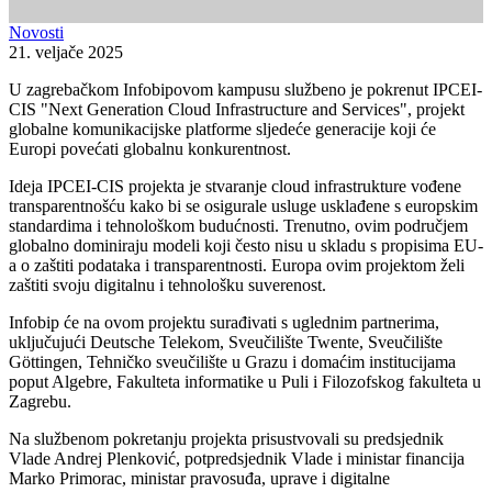
Novosti
21. veljače 2025
U zagrebačkom Infobipovom kampusu službeno je pokrenut IPCEI-
CIS "Next Generation Cloud Infrastructure and Services", projekt
globalne komunikacijske platforme sljedeće generacije koji će
Europi povećati globalnu konkurentnost.
Ideja IPCEI-CIS projekta je stvaranje cloud infrastrukture vođene
transparentnošću kako bi se osigurale usluge usklađene s europskim
standardima i tehnološkom budućnosti. Trenutno, ovim područjem
globalno dominiraju modeli koji često nisu u skladu s propisima EU-
a o zaštiti podataka i transparentnosti. Europa ovim projektom želi
zaštiti svoju digitalnu i tehnološku suverenost.
Infobip će na ovom projektu surađivati s uglednim partnerima,
uključujući Deutsche Telekom, Sveučilište Twente, Sveučilište
Göttingen, Tehničko sveučilište u Grazu i domaćim institucijama
poput Algebre, Fakulteta informatike u Puli i Filozofskog fakulteta u
Zagrebu.
Na službenom pokretanju projekta prisustvovali su predsjednik
Vlade Andrej Plenković, potpredsjednik Vlade i ministar financija
Marko Primorac, ministar pravosuđa, uprave i digitalne