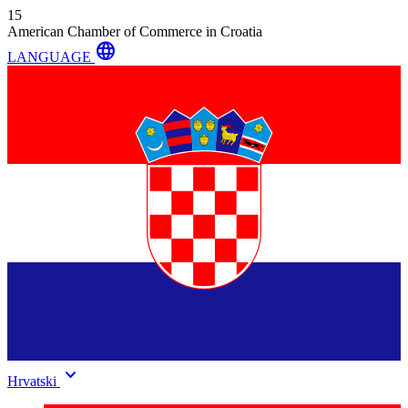
15
American Chamber of Commerce in Croatia
language
LANGUAGE
keyboard_arrow_down
Hrvatski