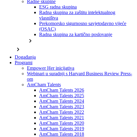
Radne skupine
ESG radna skupina
Radna skupina za zaštitu intelektualnog
vlasništva
Prekomorsko sigurnosno savjetodavno vijeće
(OSAC)
Radna skupina za kartično poslovanje
chevron_right
chevron_right
Događanja
Programi
Empower Her inicijativa
Webinari u suradnji s Harvard Business Review Press-
om
AmCham Talents
AmCham Talents 2026
AmCham Talents 2025
AmCham Talents 2024
AmCham Talents 2023
AmCham Talents 2022
AmCham Talents 2021
AmCham Talents 2020
AmCham Talents 2019
AmCham Talents 2018