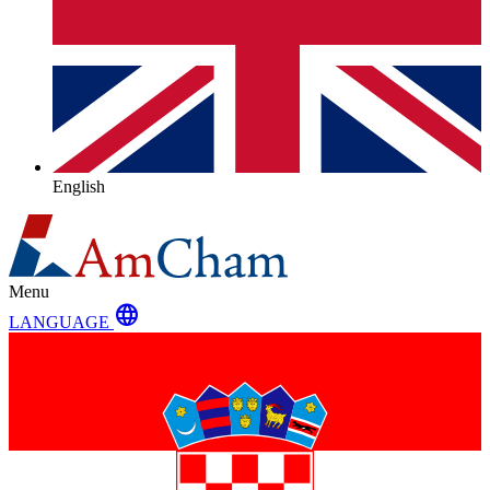
English
Menu
language
LANGUAGE