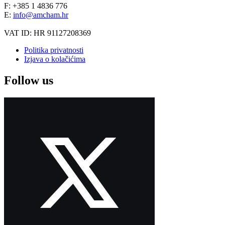
F: +385 1 4836 776
E:
info@amcham.hr
VAT ID: HR 91127208369
Politika privatnosti
Izjava o kolačićima
Follow us