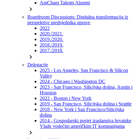
AmCham Talents Alumni
chevron_right
Boardroom Discussions: Digitalna transformacija iz
perspektive predsjednika uprave
2022
2020./2021.
2019./2020.
2018./2019.
2017./2018.
chevron_right
Delegacije
2025 - Los Angeles, San Francisco & Silicon
Valley
2024 - Chicago i Washington DC
2023 - San Francisco, Silicijska dolina, Austin i
Houston
2022 - Boston i New York
2019 - San Francisco, Silicijska dolina i Seattle
2018 - New York i San Francisco/Silicijska
dolina
2014 - Gospodarski posjet izaslanstva hrvatske
Vlade vodećim američkim IT kompanijama
chevron_right