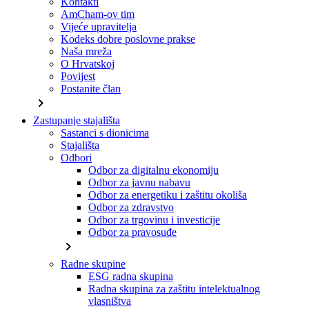
Kontakti
AmCham-ov tim
Vijeće upravitelja
Kodeks dobre poslovne prakse
Naša mreža
O Hrvatskoj
Povijest
Postanite član
chevron_right
Zastupanje stajališta
Sastanci s dionicima
Stajališta
Odbori
Odbor za digitalnu ekonomiju
Odbor za javnu nabavu
Odbor za energetiku i zaštitu okoliša
Odbor za zdravstvo
Odbor za trgovinu i investicije
Odbor za pravosuđe
chevron_right
Radne skupine
ESG radna skupina
Radna skupina za zaštitu intelektualnog
vlasništva