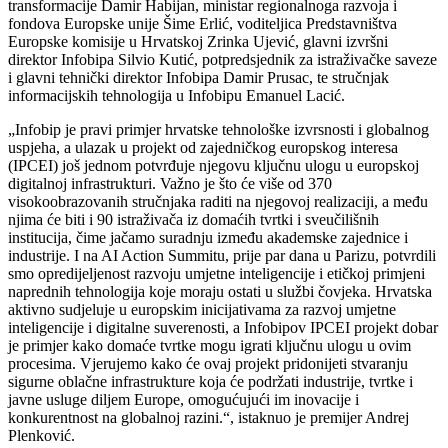
transformacije Damir Habijan, ministar regionalnoga razvoja i
fondova Europske unije Šime Erlić, voditeljica Predstavništva
Europske komisije u Hrvatskoj Zrinka Ujević, glavni izvršni
direktor Infobipa Silvio Kutić, potpredsjednik za istraživačke saveze
i glavni tehnički direktor Infobipa Damir Prusac, te stručnjak
informacijskih tehnologija u Infobipu Emanuel Lacić.
„Infobip je pravi primjer hrvatske tehnološke izvrsnosti i globalnog
uspjeha, a ulazak u projekt od zajedničkog europskog interesa
(IPCEI) još jednom potvrđuje njegovu ključnu ulogu u europskoj
digitalnoj infrastrukturi. Važno je što će više od 370
visokoobrazovanih stručnjaka raditi na njegovoj realizaciji, a među
njima će biti i 90 istraživača iz domaćih tvrtki i sveučilišnih
institucija, čime jačamo suradnju između akademske zajednice i
industrije. I na AI Action Summitu, prije par dana u Parizu, potvrdili
smo opredijeljenost razvoju umjetne inteligencije i etičkoj primjeni
naprednih tehnologija koje moraju ostati u službi čovjeka. Hrvatska
aktivno sudjeluje u europskim inicijativama za razvoj umjetne
inteligencije i digitalne suverenosti, a Infobipov IPCEI projekt dobar
je primjer kako domaće tvrtke mogu igrati ključnu ulogu u ovim
procesima. Vjerujemo kako će ovaj projekt pridonijeti stvaranju
sigurne oblačne infrastrukture koja će podržati industrije, tvrtke i
javne usluge diljem Europe, omogućujući im inovacije i
konkurentnost na globalnoj razini.“, istaknuo je premijer Andrej
Plenković.