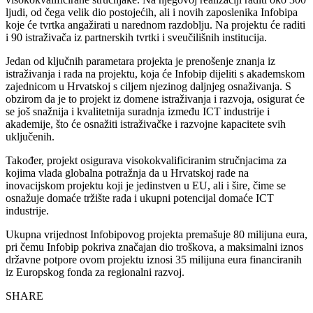
ljudi, od čega velik dio postojećih, ali i novih zaposlenika Infobipa
koje će tvrtka angažirati u narednom razdoblju. Na projektu će raditi
i 90 istraživača iz partnerskih tvrtki i sveučilišnih institucija.
Jedan od ključnih parametara projekta je prenošenje znanja iz
istraživanja i rada na projektu, koja će Infobip dijeliti s akademskom
zajednicom u Hrvatskoj s ciljem njezinog daljnjeg osnaživanja. S
obzirom da je to projekt iz domene istraživanja i razvoja, osigurat će
se još snažnija i kvalitetnija suradnja između ICT industrije i
akademije, što će osnažiti istraživačke i razvojne kapacitete svih
uključenih.
Također, projekt osigurava visokokvalificiranim stručnjacima za
kojima vlada globalna potražnja da u Hrvatskoj rade na
inovacijskom projektu koji je jedinstven u EU, ali i šire, čime se
osnažuje domaće tržište rada i ukupni potencijal domaće ICT
industrije.
Ukupna vrijednost Infobipovog projekta premašuje 80 milijuna eura,
pri čemu Infobip pokriva značajan dio troškova, a maksimalni iznos
državne potpore ovom projektu iznosi 35 milijuna eura financiranih
iz Europskog fonda za regionalni razvoj.
SHARE