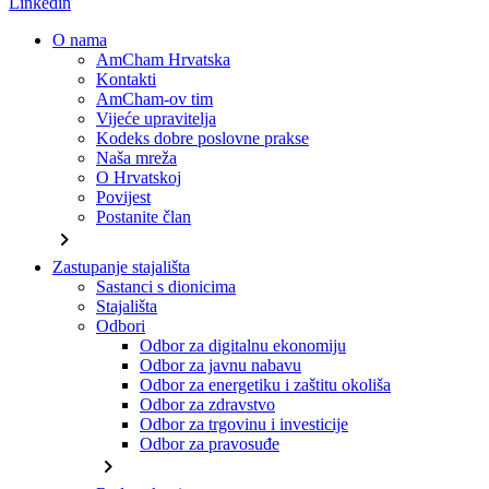
Linkedin
O nama
AmCham Hrvatska
Kontakti
AmCham-ov tim
Vijeće upravitelja
Kodeks dobre poslovne prakse
Naša mreža
O Hrvatskoj
Povijest
Postanite član
chevron_right
Zastupanje stajališta
Sastanci s dionicima
Stajališta
Odbori
Odbor za digitalnu ekonomiju
Odbor za javnu nabavu
Odbor za energetiku i zaštitu okoliša
Odbor za zdravstvo
Odbor za trgovinu i investicije
Odbor za pravosuđe
chevron_right