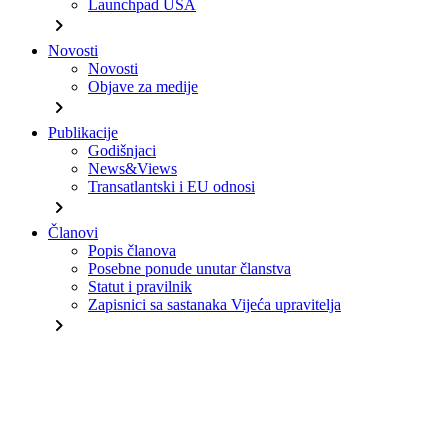
Launchpad USA
chevron_right
Novosti
Novosti
Objave za medije
chevron_right
Publikacije
Godišnjaci
News&Views
Transatlantski i EU odnosi
chevron_right
Članovi
Popis članova
Posebne ponude unutar članstva
Statut i pravilnik
Zapisnici sa sastanaka Vijeća upravitelja
chevron_right