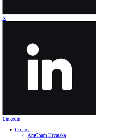
X
Linkedin
O nama
AmCham Hrvatska