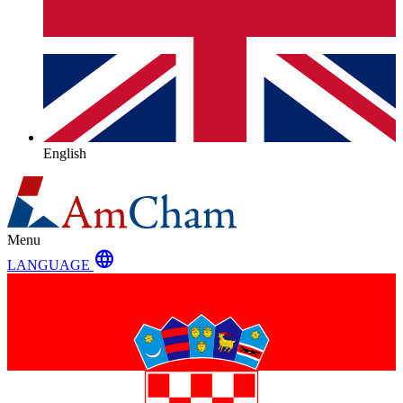
English
Menu
language
LANGUAGE