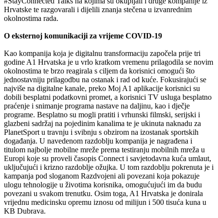
#StayConnected Talks na kojima su okupljali i druge kompanije iz
Hrvatske te razgovarali i dijelili znanja stečena u izvanrednim
okolnostima rada.
O eksternoj komunikaciji za vrijeme COVID-19
Kao kompanija koja je digitalnu transformaciju započela prije tri
godine A1 Hrvatska je u vrlo kratkom vremenu prilagodila se novim
okolnostima te brzo reagirala s ciljem da korisnici omogući što
jednostavniju prilagodbu na ostanak i rad od kuće. Fokusirajući se
najviše na digitalne kanale, preko Moj A1 aplikacije korisnici su
dobili besplatni podatkovni promet, a korisnici TV usluga besplatno
praćenje i snimanje programa nastave na daljinu, kao i dječje
programe. Besplatno su mogli pratiti i vrhunski filmski, serijski i
glazbeni sadržaj na pojedinim kanalima te je ukinuta naknadu za
PlanetSport u travnju i svibnju s obzirom na izostanak sportskih
događanja. U navedenom razdoblju kompanija je nagrađena i
titulom najbolje mobilne mreže prema testiranju mobilnih mreža u
Europi koje su proveli časopis Connect i savjetodavna kuća umlaut,
uključujući i krizno razdoblje ožujka. U tom razdoblju pokrenuta je i
kampanja pod sloganom Razdvojeni ali povezani koja pokazuje
ulogu tehnologije u životima korisnika, omogućujući im da budu
povezani u svakom trenutku. Osim toga, A1 Hrvatska je donirala
vrijednu medicinsku opremu iznosu od milijun i 500 tisuća kuna u
KB Dubrava.