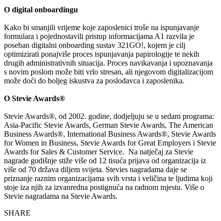
O digital onboardingu
Kako bi smanjili vrijeme koje zaposlenici troše na ispunjavanje
formulara i pojednostavili pristup informacijama A1 razvila je
poseban digitalni onboarding sustav 321GO!, kojem je cilj
optimizirati ponajviše proces ispunjavanja papirologije te nekih
drugih administrativnih situacija. Proces navikavanja i upoznavanja
s novim poslom može biti vrlo stresan, ali njegovom digitalizacijom
može doći do boljeg iskustva za poslodavca i zaposlenika.
O Stevie Awards®
Stevie Awards®, od 2002. godine, dodjeljuju se u sedam programa:
Asia-Pacific Stevie Awards, German Stevie Awards, The American
Business Awards®, International Business Awards®, Stevie Awards
for Women in Business, Stevie Awards for Great Employers i Stevie
Awards for Sales & Customer Service. Na natječaj za Stevie
nagrade godišnje stiže više od 12 tisuća prijava od organizacija iz
više od 70 država diljem svijeta. Stevies nagradama daje se
priznanje raznim organizacijama svih vrsta i veličina te ljudima koji
stoje iza njih za izvanredna postignuća na radnom mjestu. Više o
Stevie nagradama na Stevie Awards.
SHARE