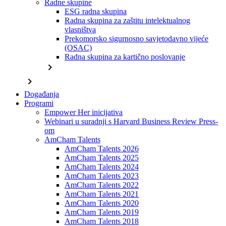
Radne skupine
ESG radna skupina
Radna skupina za zaštitu intelektualnog
vlasništva
Prekomorsko sigurnosno savjetodavno vijeće
(OSAC)
Radna skupina za kartično poslovanje
chevron_right
chevron_right
Događanja
Programi
Empower Her inicijativa
Webinari u suradnji s Harvard Business Review Press-
om
AmCham Talents
AmCham Talents 2026
AmCham Talents 2025
AmCham Talents 2024
AmCham Talents 2023
AmCham Talents 2022
AmCham Talents 2021
AmCham Talents 2020
AmCham Talents 2019
AmCham Talents 2018