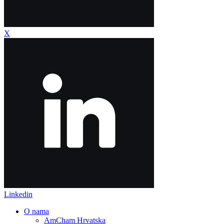
X
Linkedin
O nama
AmCham Hrvatska