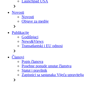
Launchpad USA
chevron_right
Novosti
Novosti
Objave za medije
chevron_right
Publikacije
Godišnjaci
News&Views
Transatlantski i EU odnosi
chevron_right
Članovi
Popis članova
Posebne ponude unutar članstva
Statut i pravilnik
Zapisnici sa sastanaka Vijeća upravitelja
chevron_right