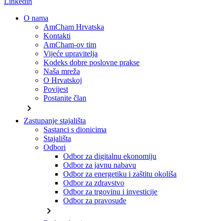
Linkedin
O nama
AmCham Hrvatska
Kontakti
AmCham-ov tim
Vijeće upravitelja
Kodeks dobre poslovne prakse
Naša mreža
O Hrvatskoj
Povijest
Postanite član
chevron_right
Zastupanje stajališta
Sastanci s dionicima
Stajališta
Odbori
Odbor za digitalnu ekonomiju
Odbor za javnu nabavu
Odbor za energetiku i zaštitu okoliša
Odbor za zdravstvo
Odbor za trgovinu i investicije
Odbor za pravosuđe
chevron_right