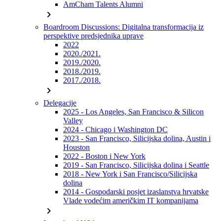
AmCham Talents Alumni
chevron_right
Boardroom Discussions: Digitalna transformacija iz
perspektive predsjednika uprave
2022
2020./2021.
2019./2020.
2018./2019.
2017./2018.
chevron_right
Delegacije
2025 - Los Angeles, San Francisco & Silicon
Valley
2024 - Chicago i Washington DC
2023 - San Francisco, Silicijska dolina, Austin i
Houston
2022 - Boston i New York
2019 - San Francisco, Silicijska dolina i Seattle
2018 - New York i San Francisco/Silicijska
dolina
2014 - Gospodarski posjet izaslanstva hrvatske
Vlade vodećim američkim IT kompanijama
chevron_right