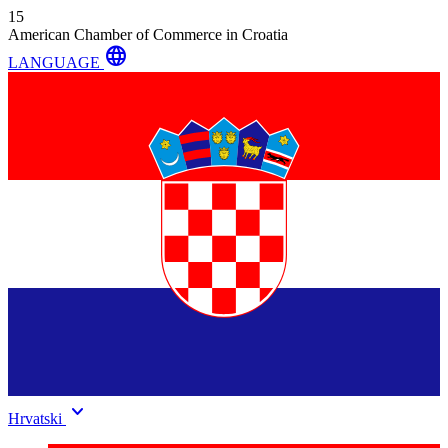
15
American Chamber of Commerce in Croatia
language
LANGUAGE
keyboard_arrow_down
Hrvatski