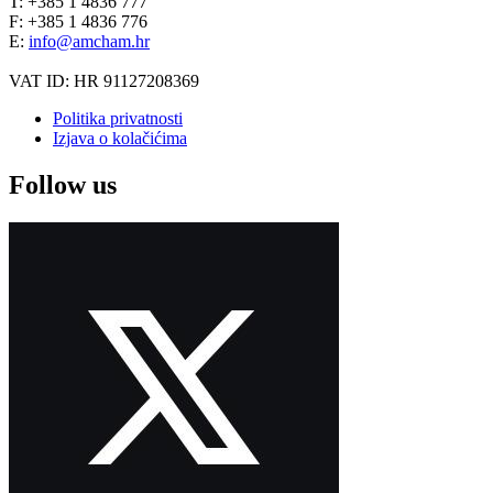
T: +385 1 4836 777
F: +385 1 4836 776
E:
info@amcham.hr
VAT ID: HR 91127208369
Politika privatnosti
Izjava o kolačićima
Follow us