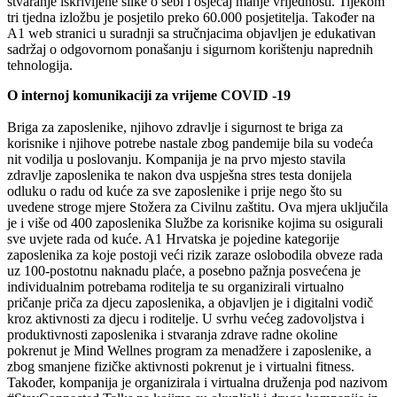
stvaranje iskrivljene slike o sebi i osjećaj manje vrijednosti. Tijekom
tri tjedna izložbu je posjetilo preko 60.000 posjetitelja. Također na
A1 web stranici u suradnji sa stručnjacima objavljen je edukativan
sadržaj o odgovornom ponašanju i sigurnom korištenju naprednih
tehnologija.
O internoj komunikaciji za vrijeme COVID -19
Briga za zaposlenike, njihovo zdravlje i sigurnost te briga za
korisnike i njihove potrebe nastale zbog pandemije bila su vodeća
nit vodilja u poslovanju. Kompanija je na prvo mjesto stavila
zdravlje zaposlenika te nakon dva uspješna stres testa donijela
odluku o radu od kuće za sve zaposlenike i prije nego što su
uvedene stroge mjere Stožera za Civilnu zaštitu. Ova mjera uključila
je i više od 400 zaposlenika Službe za korisnike kojima su osigurali
sve uvjete rada od kuće. A1 Hrvatska je pojedine kategorije
zaposlenika za koje postoji veći rizik zaraze oslobodila obveze rada
uz 100-postotnu naknadu plaće, a posebno pažnja posvećena je
individualnim potrebama roditelja te su organizirali virtualno
pričanje priča za djecu zaposlenika, a objavljen je i digitalni vodič
kroz aktivnosti za djecu i roditelje. U svrhu većeg zadovoljstva i
produktivnosti zaposlenika i stvaranja zdrave radne okoline
pokrenut je Mind Wellnes program za menadžere i zaposlenike, a
zbog smanjene fizičke aktivnosti pokrenut je i virtualni fitness.
Također, kompanija je organizirala i virtualna druženja pod nazivom