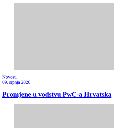
Novosti
09. srpnja 2026
Promjene u vodstvu PwC-a Hrvatska