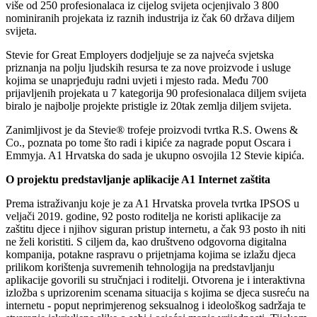
više od 250 profesionalaca iz cijelog svijeta ocjenjivalo 3 800
nominiranih projekata iz raznih industrija iz čak 60 država diljem
svijeta.
Stevie for Great Employers dodjeljuje se za najveća svjetska
priznanja na polju ljudskih resursa te za nove proizvode i usluge
kojima se unaprjeđuju radni uvjeti i mjesto rada. Među 700
prijavljenih projekata u 7 kategorija 90 profesionalaca diljem svijeta
biralo je najbolje projekte pristigle iz 20tak zemlja diljem svijeta.
Zanimljivost je da Stevie® trofeje proizvodi tvrtka R.S. Owens &
Co., poznata po tome što radi i kipiće za nagrade poput Oscara i
Emmyja. A1 Hrvatska do sada je ukupno osvojila 12 Stevie kipića.
O projektu predstavljanje aplikacije A1 Internet zaštita
Prema istraživanju koje je za A1 Hrvatska provela tvrtka IPSOS u
veljači 2019. godine, 92 posto roditelja ne koristi aplikacije za
zaštitu djece i njihov siguran pristup internetu, a čak 93 posto ih niti
ne želi koristiti. S ciljem da, kao društveno odgovorna digitalna
kompanija, potakne raspravu o prijetnjama kojima se izlažu djeca
prilikom korištenja suvremenih tehnologija na predstavljanju
aplikacije govorili su stručnjaci i roditelji. Otvorena je i interaktivna
izložba s uprizorenim scenama situacija s kojima se djeca susreću na
internetu - poput neprimjerenog seksualnog i ideološkog sadržaja te