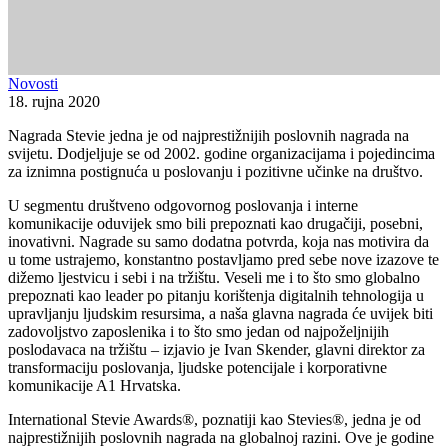
Novosti
18. rujna 2020
Nagrada Stevie jedna je od najprestižnijih poslovnih nagrada na
svijetu. Dodjeljuje se od 2002. godine organizacijama i pojedincima
za iznimna postignuća u poslovanju i pozitivne učinke na društvo.
U segmentu društveno odgovornog poslovanja i interne
komunikacije oduvijek smo bili prepoznati kao drugačiji, posebni,
inovativni. Nagrade su samo dodatna potvrda, koja nas motivira da
u tome ustrajemo, konstantno postavljamo pred sebe nove izazove te
dižemo ljestvicu i sebi i na tržištu. Veseli me i to što smo globalno
prepoznati kao leader po pitanju korištenja digitalnih tehnologija u
upravljanju ljudskim resursima, a naša glavna nagrada će uvijek biti
zadovoljstvo zaposlenika i to što smo jedan od najpoželjnijih
poslodavaca na tržištu – izjavio je Ivan Skender, glavni direktor za
transformaciju poslovanja, ljudske potencijale i korporativne
komunikacije A1 Hrvatska.
International Stevie Awards®, poznatiji kao Stevies®, jedna je od
najprestižnijih poslovnih nagrada na globalnoj razini. Ove je godine