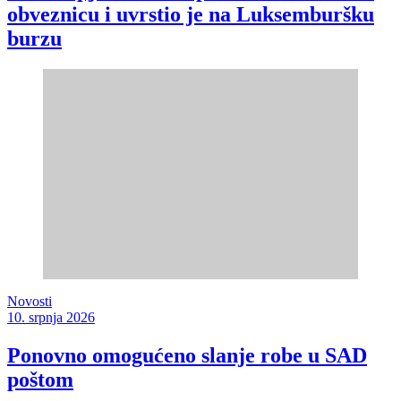
obveznicu i uvrstio je na Luksemburšku
burzu
Novosti
10. srpnja 2026
Ponovno omogućeno slanje robe u SAD
poštom