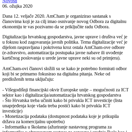
Novosti
06. ožujka 2020
Dana 12. veljače 2020. AmCham je organizirao sastanak s
članovima koji je za cilj imao osnivanje novog Odbora za digitalnu
ekonomiju te vas pozivamo da se priključite radu Odbora.
Digitalizacija hrvatskog gospodarstva, javne uprave i društva već je
u fokusu kod zagovaranja javnih politika. Tema digitalizacije već je
dijelom raspravljana i pokrivena kroz ostala AmCham-ove odbore
(e-zdravstvo, automatizacija postupaka javne nabave ili uvođenje
kartičnog poslovanja u urede javne uprave neki su od primjera).
AmCham-ovi članovi složili su se kako je potrebno formirati odbor
koji bi se primarno fokusirao na digitalna pitanja. Neke od
predloženih tema uključuju:
- Višegodišnji financijski okvir Europske unije – mogućnosti za ICT
sektor kao i digitalizacija/automatizacija hrvatskog gospodarstva
- Što Hrvatska treba učiniti kako bi privukla ICT investicije (lista
unaprjeđenja koje vlada treba postići kako bi privukla ICT
investicije)
- Monetizacija podataka (dostupnost podataka koje je prikupila
država za komercijalnu upotrebu)
- Informatika u školama (ažuriranje nastavnog programa za