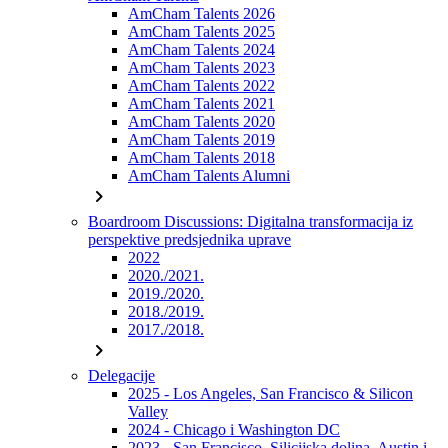
AmCham Talents 2026
AmCham Talents 2025
AmCham Talents 2024
AmCham Talents 2023
AmCham Talents 2022
AmCham Talents 2021
AmCham Talents 2020
AmCham Talents 2019
AmCham Talents 2018
AmCham Talents Alumni
chevron_right
Boardroom Discussions: Digitalna transformacija iz
perspektive predsjednika uprave
2022
2020./2021.
2019./2020.
2018./2019.
2017./2018.
chevron_right
Delegacije
2025 - Los Angeles, San Francisco & Silicon
Valley
2024 - Chicago i Washington DC
2023 - San Francisco, Silicijska dolina, Austin i