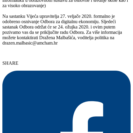
informatiku u obrazovnom sustavu za osnovne i srednje škole kao i
za visoko obrazovanje)
Na sastanku Vijeća upravitelja 27. veljače 2020. formalno je
odobreno osnivanje Odbora za digitalnu ekonomiju. Sljedeći
sastanak Odbora održat će se 24. ožujka 2020. i ovim putem
pozivamo vas da se priključite radu Odbora. Za više informacija
možete kontaktirati Dražena Malbašića, voditelja politika na
drazen.malbasic@amcham.hr
SHARE