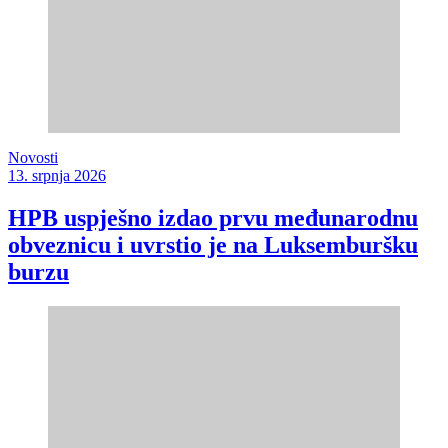
Novosti
13. srpnja 2026
HPB uspješno izdao prvu međunarodnu
obveznicu i uvrstio je na Luksemburšku
burzu