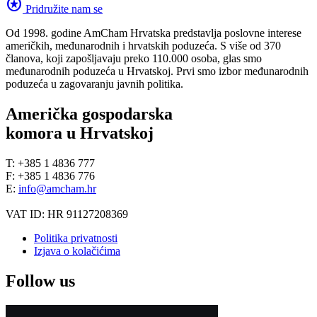
stars
Pridružite nam se
Od 1998. godine AmCham Hrvatska predstavlja poslovne interese
američkih, međunarodnih i hrvatskih poduzeća. S više od 370
članova, koji zapošljavaju preko 110.000 osoba, glas smo
međunarodnih poduzeća u Hrvatskoj. Prvi smo izbor međunarodnih
poduzeća u zagovaranju javnih politika.
Američka gospodarska
komora u Hrvatskoj
T: +385 1 4836 777
F: +385 1 4836 776
E:
info@amcham.hr
VAT ID: HR 91127208369
Politika privatnosti
Izjava o kolačićima
Follow us