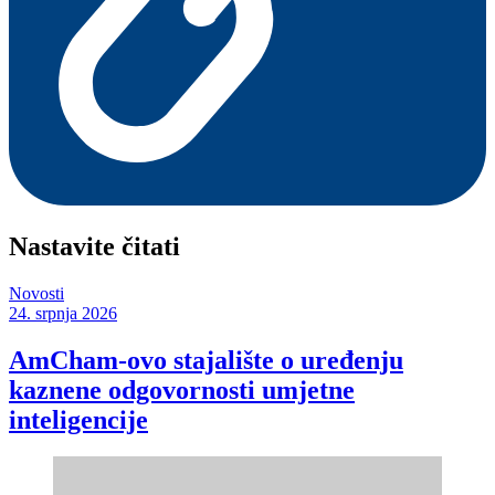
Nastavite čitati
Novosti
24. srpnja 2026
AmCham-ovo stajalište o uređenju
kaznene odgovornosti umjetne
inteligencije