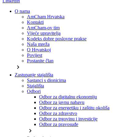
Linkedin
O nama
AmCham Hrvatska
Kontakti
AmCham-ov tim
Vijeće upravitelja
Kodeks dobre poslovne prakse
Naša mreža
O Hrvatskoj
Povijest
Postanite član
chevron_right
Zastupanje stajališta
Sastanci s dionicima
Stajališta
Odbori
Odbor za digitalnu ekonomiju
Odbor za javnu nabavu
Odbor za energetiku i zaštitu okoliša
Odbor za zdravstvo
Odbor za trgovinu i investicije
Odbor za pravosuđe
chevron_right