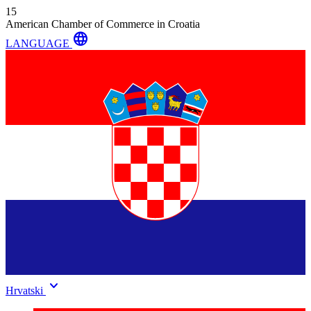
15
American Chamber of Commerce in Croatia
language
LANGUAGE
keyboard_arrow_down
Hrvatski