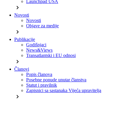
Launchpad USA
chevron_right
Novosti
Novosti
Objave za medije
chevron_right
Publikacije
Godišnjaci
News&Views
Transatlantski i EU odnosi
chevron_right
Članovi
Popis članova
Posebne ponude unutar članstva
Statut i pravilnik
Zapisnici sa sastanaka Vijeća upravitelja
chevron_right