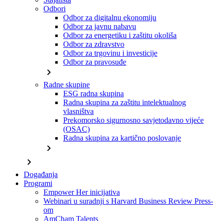
Odbori
Odbor za digitalnu ekonomiju
Odbor za javnu nabavu
Odbor za energetiku i zaštitu okoliša
Odbor za zdravstvo
Odbor za trgovinu i investicije
Odbor za pravosuđe
chevron_right
Radne skupine
ESG radna skupina
Radna skupina za zaštitu intelektualnog
vlasništva
Prekomorsko sigurnosno savjetodavno vijeće
(OSAC)
Radna skupina za kartično poslovanje
chevron_right
chevron_right
Događanja
Programi
Empower Her inicijativa
Webinari u suradnji s Harvard Business Review Press-
om
AmCham Talents