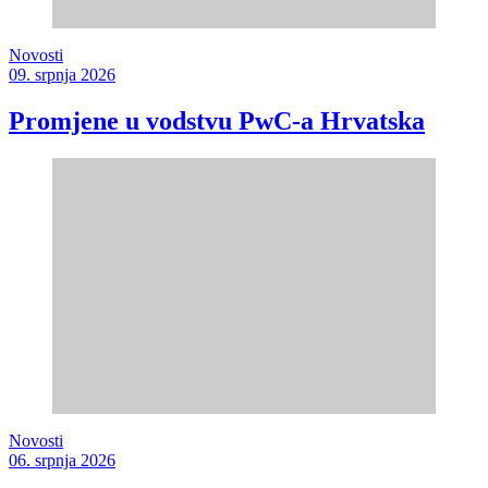
Novosti
09. srpnja 2026
Promjene u vodstvu PwC-a Hrvatska
Novosti
06. srpnja 2026