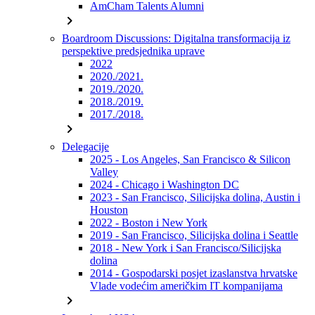
AmCham Talents Alumni
chevron_right
Boardroom Discussions: Digitalna transformacija iz
perspektive predsjednika uprave
2022
2020./2021.
2019./2020.
2018./2019.
2017./2018.
chevron_right
Delegacije
2025 - Los Angeles, San Francisco & Silicon
Valley
2024 - Chicago i Washington DC
2023 - San Francisco, Silicijska dolina, Austin i
Houston
2022 - Boston i New York
2019 - San Francisco, Silicijska dolina i Seattle
2018 - New York i San Francisco/Silicijska
dolina
2014 - Gospodarski posjet izaslanstva hrvatske
Vlade vodećim američkim IT kompanijama
chevron_right