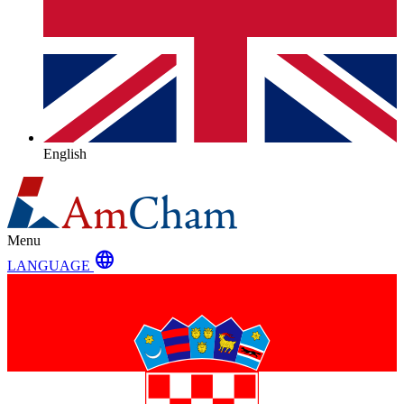
English
Menu
language
LANGUAGE