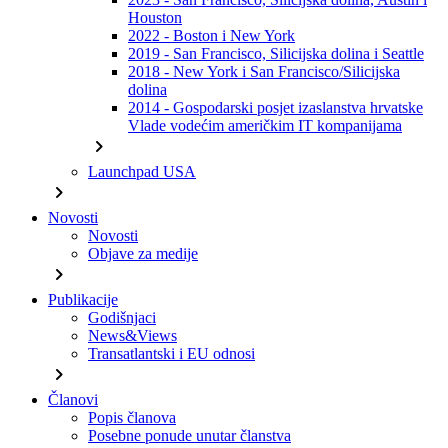
Houston
2022 - Boston i New York
2019 - San Francisco, Silicijska dolina i Seattle
2018 - New York i San Francisco/Silicijska
dolina
2014 - Gospodarski posjet izaslanstva hrvatske
Vlade vodećim američkim IT kompanijama
chevron_right
Launchpad USA
chevron_right
Novosti
Novosti
Objave za medije
chevron_right
Publikacije
Godišnjaci
News&Views
Transatlantski i EU odnosi
chevron_right
Članovi
Popis članova
Posebne ponude unutar članstva