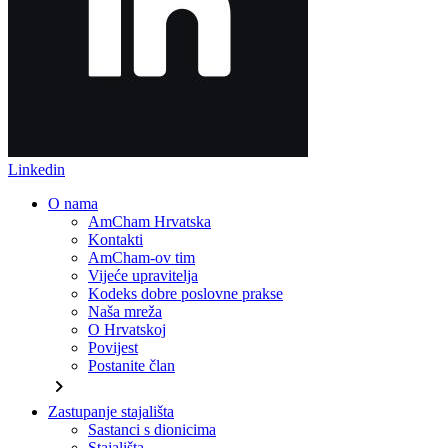
Linkedin
O nama
AmCham Hrvatska
Kontakti
AmCham-ov tim
Vijeće upravitelja
Kodeks dobre poslovne prakse
Naša mreža
O Hrvatskoj
Povijest
Postanite član
chevron_right
Zastupanje stajališta
Sastanci s dionicima
Stajališta