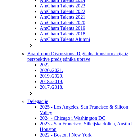
AmCham Talents 2024
AmCham Talents 2023
AmCham Talents 2022
AmCham Talents 2021
AmCham Talents 2020
AmCham Talents 2019
AmCham Talents 2018
AmCham Talents Alumni
chevron_right
Boardroom Discussions: Digitalna transformacija iz
perspektive predsjednika uprave
2022
2020./2021.
2019./2020.
2018./2019.
2017./2018.
chevron_right
Delegacije
2025 - Los Angeles, San Francisco & Silicon
Valley
2024 - Chicago i Washington DC
2023 - San Francisco, Silicijska dolina, Austin i
Houston
2022 - Boston i New York