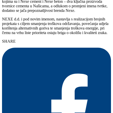
kojima su i Nexe cement i Nexe beton – dva ključna proizvoda
tvornice cementa u Našicama, a odlukom o promjeni imena tvrtke,
dodatno se jača prepoznatljivost brenda Nexe.
NEXE d.d. i pod novim imenom, nastavlja s realizacijom brojnih
projekata s ciljem smanjenja troškova održavanja, povećanja udjela
korištenja alternativnih goriva te smanjenja troškova energije, pri
čemu na vrhu liste prioriteta ostaju briga o okolišu i kvaliteti zraka.
SHARE