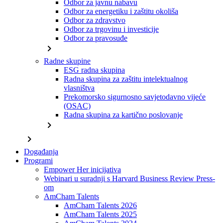
Odbor za javnu nabavu
Odbor za energetiku i zaštitu okoliša
Odbor za zdravstvo
Odbor za trgovinu i investicije
Odbor za pravosuđe
chevron_right
Radne skupine
ESG radna skupina
Radna skupina za zaštitu intelektualnog
vlasništva
Prekomorsko sigurnosno savjetodavno vijeće
(OSAC)
Radna skupina za kartično poslovanje
chevron_right
chevron_right
Događanja
Programi
Empower Her inicijativa
Webinari u suradnji s Harvard Business Review Press-
om
AmCham Talents
AmCham Talents 2026
AmCham Talents 2025