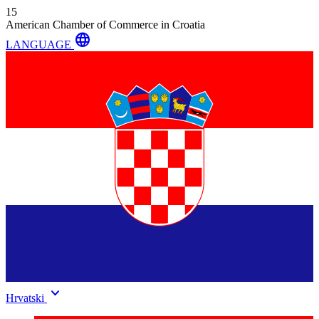
15
American Chamber of Commerce in Croatia
language
LANGUAGE
keyboard_arrow_down
Hrvatski