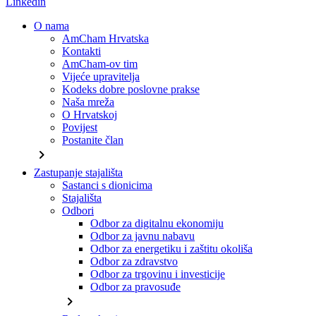
Linkedin
O nama
AmCham Hrvatska
Kontakti
AmCham-ov tim
Vijeće upravitelja
Kodeks dobre poslovne prakse
Naša mreža
O Hrvatskoj
Povijest
Postanite član
chevron_right
Zastupanje stajališta
Sastanci s dionicima
Stajališta
Odbori
Odbor za digitalnu ekonomiju
Odbor za javnu nabavu
Odbor za energetiku i zaštitu okoliša
Odbor za zdravstvo
Odbor za trgovinu i investicije
Odbor za pravosuđe
chevron_right