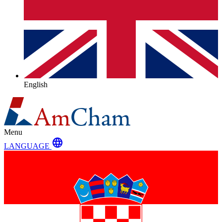
English
Menu
language
LANGUAGE