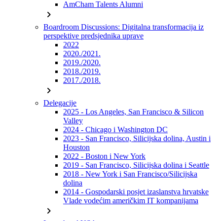
AmCham Talents Alumni
chevron_right
Boardroom Discussions: Digitalna transformacija iz
perspektive predsjednika uprave
2022
2020./2021.
2019./2020.
2018./2019.
2017./2018.
chevron_right
Delegacije
2025 - Los Angeles, San Francisco & Silicon
Valley
2024 - Chicago i Washington DC
2023 - San Francisco, Silicijska dolina, Austin i
Houston
2022 - Boston i New York
2019 - San Francisco, Silicijska dolina i Seattle
2018 - New York i San Francisco/Silicijska
dolina
2014 - Gospodarski posjet izaslanstva hrvatske
Vlade vodećim američkim IT kompanijama
chevron_right