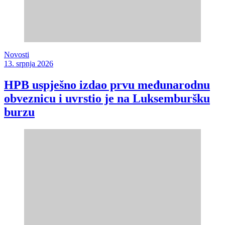
Novosti
13. srpnja 2026
HPB uspješno izdao prvu međunarodnu
obveznicu i uvrstio je na Luksemburšku
burzu