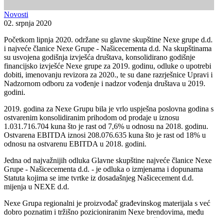
Novosti
02. srpnja 2020
Početkom lipnja 2020. održane su glavne skupštine Nexe grupe d.d.
i najveće članice Nexe Grupe - Našicecementa d.d. Na skupštinama
su usvojena godišnja izvješća društava, konsolidirano godišnje
financijsko izvješće Nexe grupe za 2019. godinu, odluke o upotrebi
dobiti, imenovanju revizora za 2020., te su dane razrješnice Upravi i
Nadzornom odboru za vođenje i nadzor vođenja društava u 2019.
godini.
2019. godina za Nexe Grupu bila je vrlo uspješna poslovna godina s
ostvarenim konsolidiranim prihodom od prodaje u iznosu
1.031.716.704 kuna što je rast od 7,6% u odnosu na 2018. godinu.
Ostvarena EBITDA iznosi 208.076.635 kuna što je rast od 18% u
odnosu na ostvarenu EBITDA u 2018. godini.
Jedna od najvažnijih odluka Glavne skupštine najveće članice Nexe
Grupe - Našicecementa d.d. - je odluka o izmjenama i dopunama
Statuta kojima se ime tvrtke iz dosadašnjeg Našicecement d.d.
mijenja u NEXE d.d.
Nexe Grupa regionalni je proizvođač građevinskog materijala s već
dobro poznatim i tržišno pozicioniranim Nexe brendovima, među