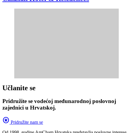
Učlanite se
Pridružite se vodećoj međunarodnoj poslovnoj
zajednici u Hrvatskoj.
stars
Pridružite nam se
Od 1998. godine AmCham Hrvatska predstavlja poslovne interese