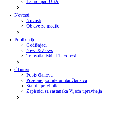
Launchpad USA
chevron_right
Novosti
Novosti
Objave za medije
chevron_right
Publikacije
Godišnjaci
News&Views
Transatlantski i EU odnosi
chevron_right
Članovi
Popis članova
Posebne ponude unutar članstva
Statut i pravilnik
Zapisnici sa sastanaka Vijeća upravitelja
chevron_right