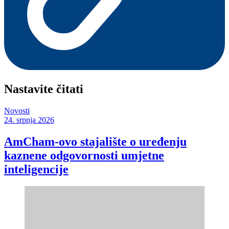
Nastavite čitati
Novosti
24. srpnja 2026
AmCham-ovo stajalište o uređenju
kaznene odgovornosti umjetne
inteligencije