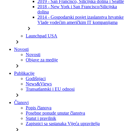
2019 - San Francisco, Silicijska dolina i Seattle
2018 - New York i San Francisco/Silicijska
dolina
2014 - Gospodarski posjet izaslanstva hrvatske
Vlade vodećim američkim IT kompanijama
chevron_right
Launchpad USA
chevron_right
Novosti
Novosti
Objave za medije
chevron_right
Publikacije
Godišnjaci
News&Views
Transatlantski i EU odnosi
chevron_right
Članovi
Popis članova
Posebne ponude unutar članstva
Statut i pravilnik
Zapisnici sa sastanaka Vijeća upravitelja
chevron_right