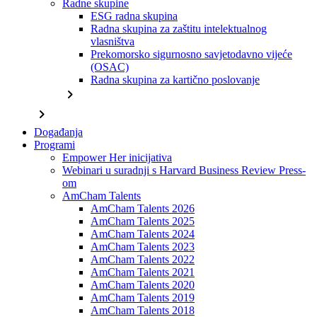
Radne skupine
ESG radna skupina
Radna skupina za zaštitu intelektualnog
vlasništva
Prekomorsko sigurnosno savjetodavno vijeće
(OSAC)
Radna skupina za kartično poslovanje
chevron_right
chevron_right
Događanja
Programi
Empower Her inicijativa
Webinari u suradnji s Harvard Business Review Press-
om
AmCham Talents
AmCham Talents 2026
AmCham Talents 2025
AmCham Talents 2024
AmCham Talents 2023
AmCham Talents 2022
AmCham Talents 2021
AmCham Talents 2020
AmCham Talents 2019
AmCham Talents 2018