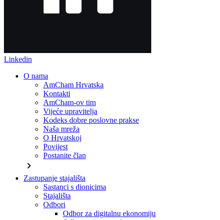
Linkedin
O nama
AmCham Hrvatska
Kontakti
AmCham-ov tim
Vijeće upravitelja
Kodeks dobre poslovne prakse
Naša mreža
O Hrvatskoj
Povijest
Postanite član
chevron_right
Zastupanje stajališta
Sastanci s dionicima
Stajališta
Odbori
Odbor za digitalnu ekonomiju