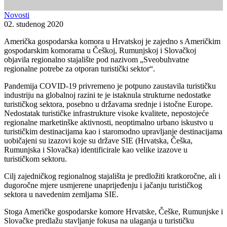
Novosti
02. studenog 2020
Američka gospodarska komora u Hrvatskoj je zajedno s Američkim
gospodarskim komorama u Češkoj, Rumunjskoj i Slovačkoj
objavila regionalno stajalište pod nazivom „Sveobuhvatne
regionalne potrebe za otporan turistički sektor“.
Pandemija COVID-19 privremeno je potpuno zaustavila turističku
industriju na globalnoj razini te je istaknula strukturne nedostatke
turističkog sektora, posebno u državama srednje i istočne Europe.
Nedostatak turističke infrastrukture visoke kvalitete, nepostojeće
regionalne marketinške aktivnosti, neoptimalno urbano iskustvo u
turističkim destinacijama kao i staromodno upravljanje destinacijama
uobičajeni su izazovi koje su države SIE (Hrvatska, Češka,
Rumunjska i Slovačka) identificirale kao velike izazove u
turističkom sektoru.
Cilj zajedničkog regionalnog stajališta je predložiti kratkoročne, ali i
dugoročne mjere usmjerene unaprijeđenju i jačanju turističkog
sektora u navedenim zemljama SIE.
Stoga Američke gospodarske komore Hrvatske, Češke, Rumunjske i
Slovačke predlažu stavljanje fokusa na ulaganja u turističku