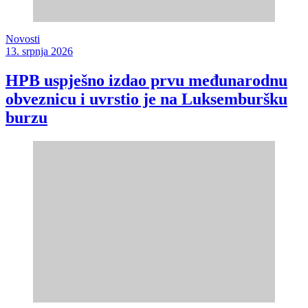
Novosti
13. srpnja 2026
HPB uspješno izdao prvu međunarodnu
obveznicu i uvrstio je na Luksemburšku
burzu