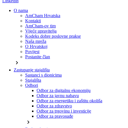
Linkedin
O nama
AmCham Hrvatska
Kontakti
AmCham-ov tim
Vijeće upravitelja
Kodeks dobre poslovne prakse
Naša mreža
O Hrvatskoj
Povijest
Postanite član
chevron_right
Zastupanje stajališta
Sastanci s dionicima
Stajališta
Odbori
Odbor za digitalnu ekonomiju
Odbor za javnu nabavu
Odbor za energetiku i zaštitu okoliša
Odbor za zdravstvo
Odbor za trgovinu i investicije
Odbor za pravosuđe
chevron_right