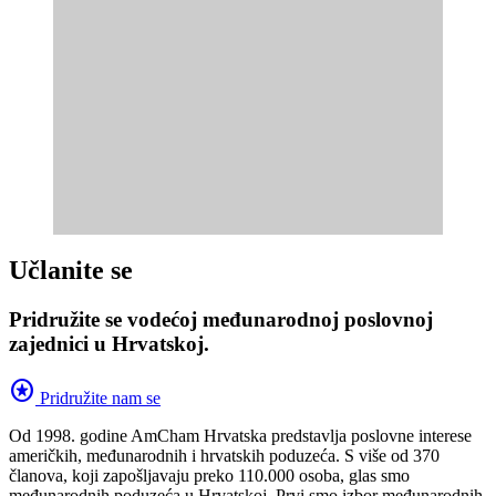
Učlanite se
Pridružite se vodećoj međunarodnoj poslovnoj
zajednici u Hrvatskoj.
stars
Pridružite nam se
Od 1998. godine AmCham Hrvatska predstavlja poslovne interese
američkih, međunarodnih i hrvatskih poduzeća. S više od 370
članova, koji zapošljavaju preko 110.000 osoba, glas smo
međunarodnih poduzeća u Hrvatskoj. Prvi smo izbor međunarodnih