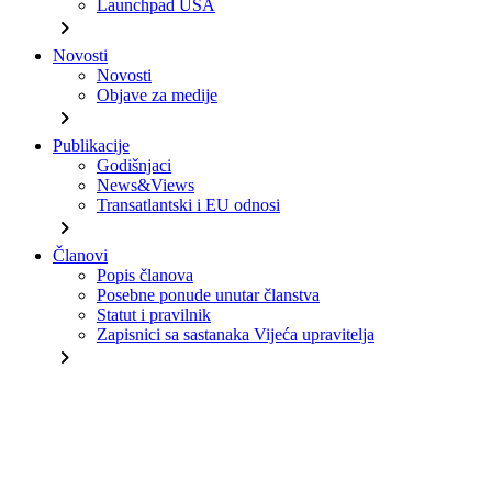
Launchpad USA
chevron_right
Novosti
Novosti
Objave za medije
chevron_right
Publikacije
Godišnjaci
News&Views
Transatlantski i EU odnosi
chevron_right
Članovi
Popis članova
Posebne ponude unutar članstva
Statut i pravilnik
Zapisnici sa sastanaka Vijeća upravitelja
chevron_right