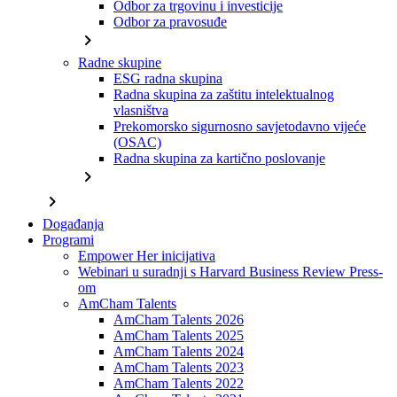
Odbor za trgovinu i investicije
Odbor za pravosuđe
chevron_right
Radne skupine
ESG radna skupina
Radna skupina za zaštitu intelektualnog
vlasništva
Prekomorsko sigurnosno savjetodavno vijeće
(OSAC)
Radna skupina za kartično poslovanje
chevron_right
chevron_right
Događanja
Programi
Empower Her inicijativa
Webinari u suradnji s Harvard Business Review Press-
om
AmCham Talents
AmCham Talents 2026
AmCham Talents 2025
AmCham Talents 2024
AmCham Talents 2023
AmCham Talents 2022