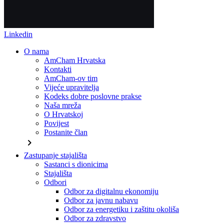
Linkedin
O nama
AmCham Hrvatska
Kontakti
AmCham-ov tim
Vijeće upravitelja
Kodeks dobre poslovne prakse
Naša mreža
O Hrvatskoj
Povijest
Postanite član
chevron_right
Zastupanje stajališta
Sastanci s dionicima
Stajališta
Odbori
Odbor za digitalnu ekonomiju
Odbor za javnu nabavu
Odbor za energetiku i zaštitu okoliša
Odbor za zdravstvo