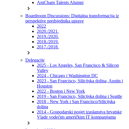
AmCham Talents Alumni
chevron_right
Boardroom Discussions: Digitalna transformacija iz
perspektive predsjednika uprave
2022
2020./2021.
2019./2020.
2018./2019.
2017./2018.
chevron_right
Delegacije
2025 - Los Angeles, San Francisco & Silicon
Valley
2024 - Chicago i Washington DC
2023 - San Francisco, Silicijska dolina, Austin i
Houston
2022 - Boston i New York
2019 - San Francisco, Silicijska dolina i Seattle
2018 - New York i San Francisco/Silicijska
dolina
2014 - Gospodarski posjet izaslanstva hrvatske
Vlade vodećim američkim IT kompanijama
chevron_right