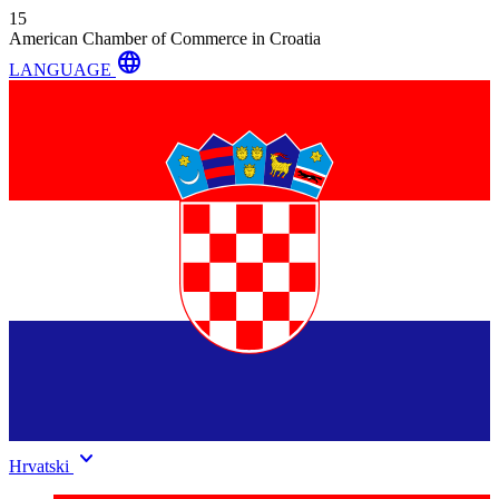
15
American Chamber of Commerce in Croatia
language
LANGUAGE
keyboard_arrow_down
Hrvatski