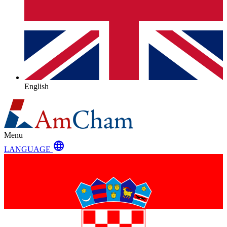
English
Menu
language
LANGUAGE