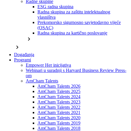
Radne skupine
ESG radna skupina
Radna skupina za zaštitu intelektualnog
vlasništva
Prekomorsko sigurnosno savjetodavno vijeće
(OSAC)
Radna skupina za kartično poslovanje
chevron_right
chevron_right
Događanja
Programi
Empower Her inicijativa
Webinari u suradnji s Harvard Business Review Press-
om
AmCham Talents
AmCham Talents 2026
AmCham Talents 2025
AmCham Talents 2024
AmCham Talents 2023
AmCham Talents 2022
AmCham Talents 2021
AmCham Talents 2020
AmCham Talents 2019
AmCham Talents 2018