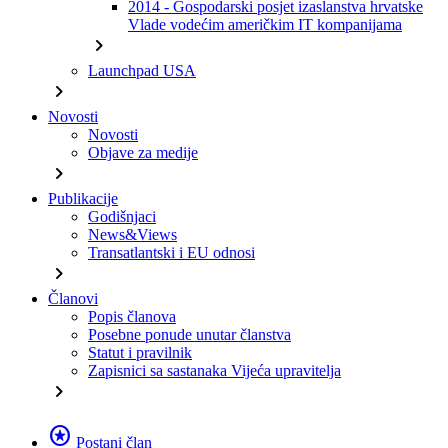
2014 - Gospodarski posjet izaslanstva hrvatske
Vlade vodećim američkim IT kompanijama
chevron_right
Launchpad USA
chevron_right
Novosti
Novosti
Objave za medije
chevron_right
Publikacije
Godišnjaci
News&Views
Transatlantski i EU odnosi
chevron_right
Članovi
Popis članova
Posebne ponude unutar članstva
Statut i pravilnik
Zapisnici sa sastanaka Vijeća upravitelja
chevron_right
stars
Postani član