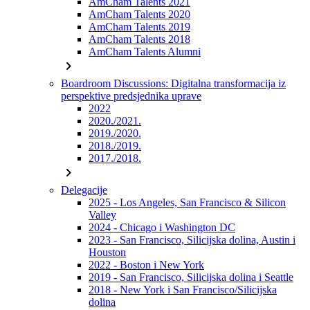
AmCham Talents 2021
AmCham Talents 2020
AmCham Talents 2019
AmCham Talents 2018
AmCham Talents Alumni
chevron_right
Boardroom Discussions: Digitalna transformacija iz
perspektive predsjednika uprave
2022
2020./2021.
2019./2020.
2018./2019.
2017./2018.
chevron_right
Delegacije
2025 - Los Angeles, San Francisco & Silicon
Valley
2024 - Chicago i Washington DC
2023 - San Francisco, Silicijska dolina, Austin i
Houston
2022 - Boston i New York
2019 - San Francisco, Silicijska dolina i Seattle
2018 - New York i San Francisco/Silicijska
dolina