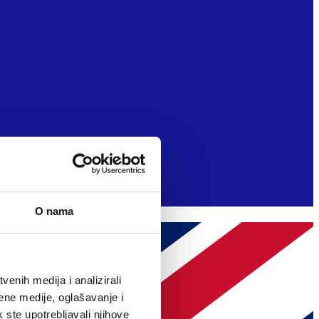
O nama
enih medija i analizirali
ene medije, oglašavanje i
k ste upotrebljavali njihove