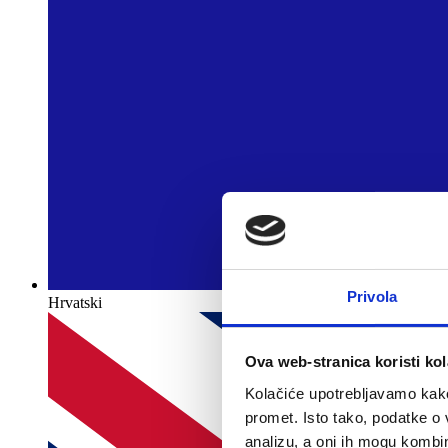
Privola
Hrvatski
Ova web-stranica koristi kol
Kolačiće upotrebljavamo kako 
promet. Isto tako, podatke o 
analizu, a oni ih mogu kombini