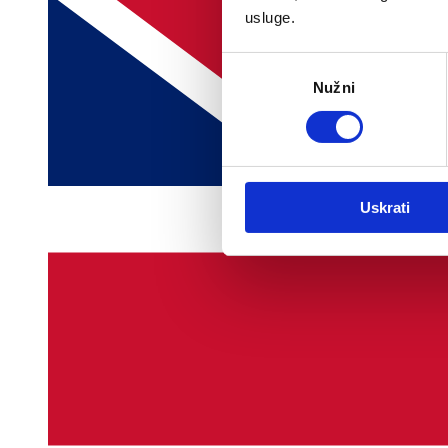
usluge.
Odabir
Nužni
pristanka
Uskrati