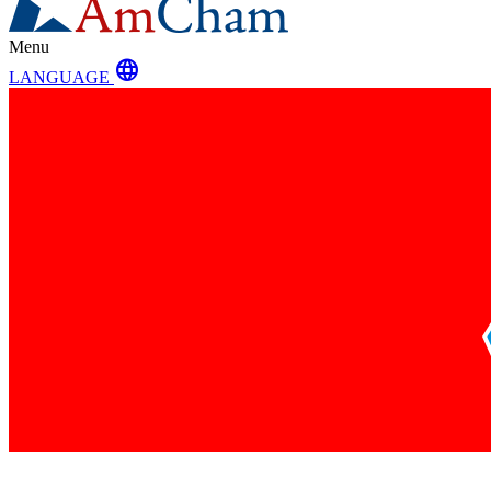
Menu
language
LANGUAGE