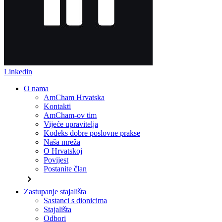
Linkedin
O nama
AmCham Hrvatska
Kontakti
AmCham-ov tim
Vijeće upravitelja
Kodeks dobre poslovne prakse
Naša mreža
O Hrvatskoj
Povijest
Postanite član
chevron_right
Zastupanje stajališta
Sastanci s dionicima
Stajališta
Odbori