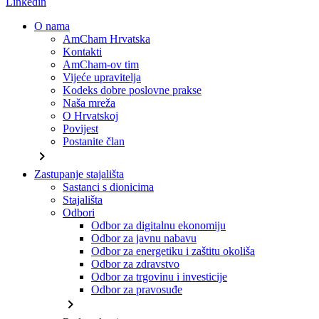
Linkedin
O nama
AmCham Hrvatska
Kontakti
AmCham-ov tim
Vijeće upravitelja
Kodeks dobre poslovne prakse
Naša mreža
O Hrvatskoj
Povijest
Postanite član
chevron_right
Zastupanje stajališta
Sastanci s dionicima
Stajališta
Odbori
Odbor za digitalnu ekonomiju
Odbor za javnu nabavu
Odbor za energetiku i zaštitu okoliša
Odbor za zdravstvo
Odbor za trgovinu i investicije
Odbor za pravosuđe
chevron_right