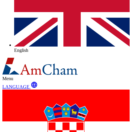
English
Menu
language
LANGUAGE