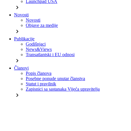
Launchpad USA
chevron_right
Novosti
Novosti
Objave za medije
chevron_right
Publikacije
Godišnjaci
News&Views
Transatlantski i EU odnosi
chevron_right
Članovi
Popis članova
Posebne ponude unutar članstva
Statut i pravilnik
Zapisnici sa sastanaka Vijeća upravitelja
chevron_right