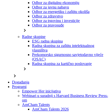
Odbor za digitalnu ekonomiju
Odbor za javnu nabavu
Odbor za energetiku i zaštitu okoliša
Odbor za zdravstvo
Odbor za trgovinu i investicije
Odbor za pravosuđe
chevron_right
Radne skupine
ESG radna skupina
Radna skupina za zaštitu intelektualnog
vlasništva
Prekomorsko sigurnosno savjetodavno vijeće
(OSAC)
Radna skupina za kartično poslovanje
chevron_right
chevron_right
Događanja
Programi
Empower Her inicijativa
Webinari u suradnji s Harvard Business Review Press-
om
AmCham Talents
AmCham Talents 2026