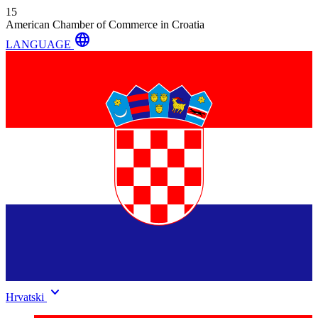
15
American Chamber of Commerce in Croatia
language
LANGUAGE
keyboard_arrow_down
Hrvatski