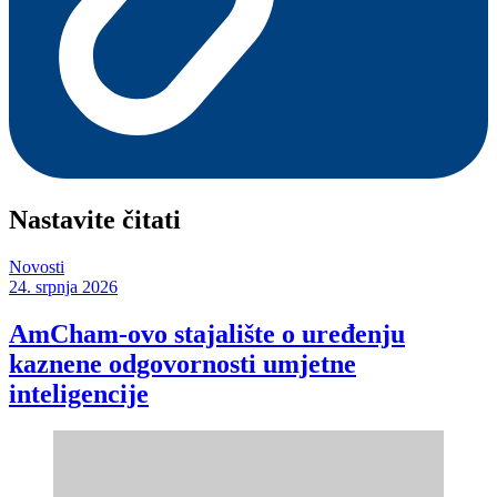
Nastavite čitati
Novosti
24. srpnja 2026
AmCham-ovo stajalište o uređenju
kaznene odgovornosti umjetne
inteligencije