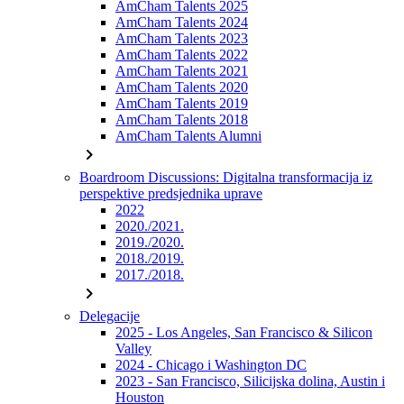
AmCham Talents 2025
AmCham Talents 2024
AmCham Talents 2023
AmCham Talents 2022
AmCham Talents 2021
AmCham Talents 2020
AmCham Talents 2019
AmCham Talents 2018
AmCham Talents Alumni
chevron_right
Boardroom Discussions: Digitalna transformacija iz
perspektive predsjednika uprave
2022
2020./2021.
2019./2020.
2018./2019.
2017./2018.
chevron_right
Delegacije
2025 - Los Angeles, San Francisco & Silicon
Valley
2024 - Chicago i Washington DC
2023 - San Francisco, Silicijska dolina, Austin i
Houston