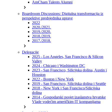
AmCham Talents Alumni
chevron_right
Boardroom Discussions: Digitalna transformacija iz
perspektive predsjednika uprave
2022
2020./2021.
2019./2020.
2018./2019.
2017./2018.
chevron_right
Delegacije
2025 - Los Angeles, San Francisco & Silicon
Valley
2024 - Chicago i Washington DC
2023 - San Francisco, Silicijska dolina, Austin i
Houston
2022 - Boston i New York
2019 - San Francisco, Silicijska dolina i Seattle
2018 - New York i San Francisco/Silicijska
dolina
2014 - Gospodarski posjet izaslanstva hrvatske
Vlade vodećim američkim IT kompanijama
chevron_right