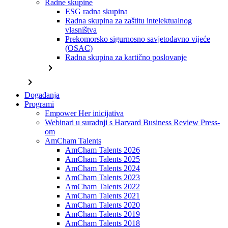
Radne skupine
ESG radna skupina
Radna skupina za zaštitu intelektualnog
vlasništva
Prekomorsko sigurnosno savjetodavno vijeće
(OSAC)
Radna skupina za kartično poslovanje
chevron_right
chevron_right
Događanja
Programi
Empower Her inicijativa
Webinari u suradnji s Harvard Business Review Press-
om
AmCham Talents
AmCham Talents 2026
AmCham Talents 2025
AmCham Talents 2024
AmCham Talents 2023
AmCham Talents 2022
AmCham Talents 2021
AmCham Talents 2020
AmCham Talents 2019
AmCham Talents 2018