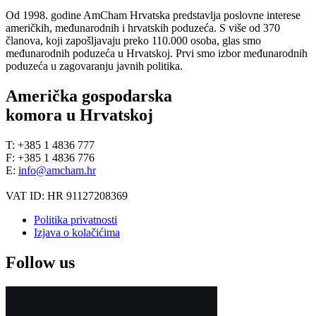
Od 1998. godine AmCham Hrvatska predstavlja poslovne interese
američkih, međunarodnih i hrvatskih poduzeća. S više od 370
članova, koji zapošljavaju preko 110.000 osoba, glas smo
međunarodnih poduzeća u Hrvatskoj. Prvi smo izbor međunarodnih
poduzeća u zagovaranju javnih politika.
Američka gospodarska
komora u Hrvatskoj
T: +385 1 4836 777
F: +385 1 4836 776
E:
info@amcham.hr
VAT ID: HR 91127208369
Politika privatnosti
Izjava o kolačićima
Follow us