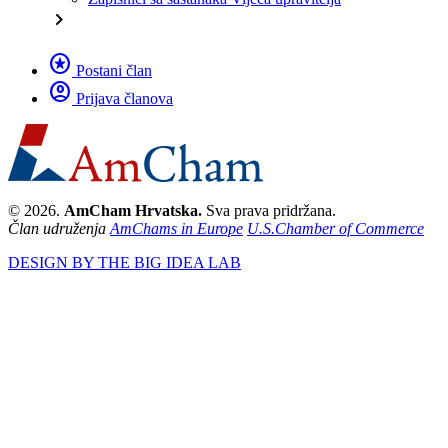
chevron_right
stars
Postani član
account_circle
Prijava članova
© 2026.
AmCham Hrvatska.
Sva prava pridržana.
Član udruženja
AmChams in Europe
U.S.Chamber of Commerce
DESIGN BY THE BIG IDEA LAB