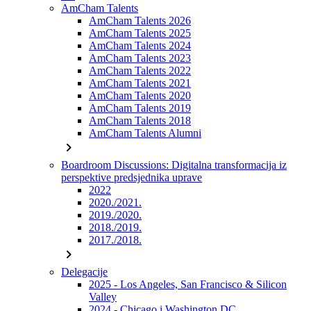
AmCham Talents
AmCham Talents 2026
AmCham Talents 2025
AmCham Talents 2024
AmCham Talents 2023
AmCham Talents 2022
AmCham Talents 2021
AmCham Talents 2020
AmCham Talents 2019
AmCham Talents 2018
AmCham Talents Alumni
chevron_right
Boardroom Discussions: Digitalna transformacija iz
perspektive predsjednika uprave
2022
2020./2021.
2019./2020.
2018./2019.
2017./2018.
chevron_right
Delegacije
2025 - Los Angeles, San Francisco & Silicon
Valley
2024 - Chicago i Washington DC