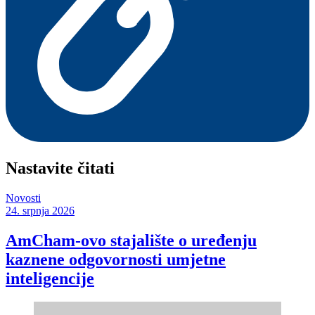
Nastavite čitati
Novosti
24. srpnja 2026
AmCham-ovo stajalište o uređenju
kaznene odgovornosti umjetne
inteligencije