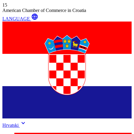
15
American Chamber of Commerce in Croatia
language
LANGUAGE
keyboard_arrow_down
Hrvatski