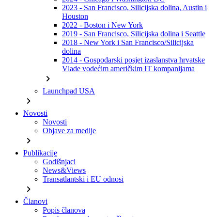
2023 - San Francisco, Silicijska dolina, Austin i
Houston
2022 - Boston i New York
2019 - San Francisco, Silicijska dolina i Seattle
2018 - New York i San Francisco/Silicijska
dolina
2014 - Gospodarski posjet izaslanstva hrvatske
Vlade vodećim američkim IT kompanijama
chevron_right
Launchpad USA
chevron_right
Novosti
Novosti
Objave za medije
chevron_right
Publikacije
Godišnjaci
News&Views
Transatlantski i EU odnosi
chevron_right
Članovi
Popis članova