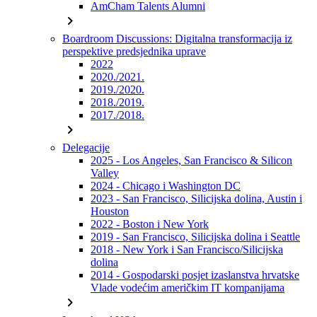
AmCham Talents Alumni
chevron_right
Boardroom Discussions: Digitalna transformacija iz
perspektive predsjednika uprave
2022
2020./2021.
2019./2020.
2018./2019.
2017./2018.
chevron_right
Delegacije
2025 - Los Angeles, San Francisco & Silicon
Valley
2024 - Chicago i Washington DC
2023 - San Francisco, Silicijska dolina, Austin i
Houston
2022 - Boston i New York
2019 - San Francisco, Silicijska dolina i Seattle
2018 - New York i San Francisco/Silicijska
dolina
2014 - Gospodarski posjet izaslanstva hrvatske
Vlade vodećim američkim IT kompanijama
chevron_right