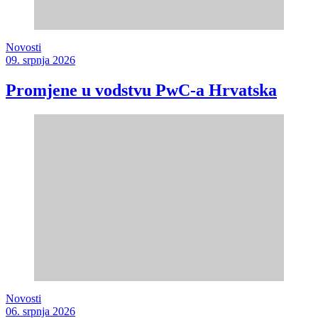
Novosti
09. srpnja 2026
Promjene u vodstvu PwC-a Hrvatska
Novosti
06. srpnja 2026