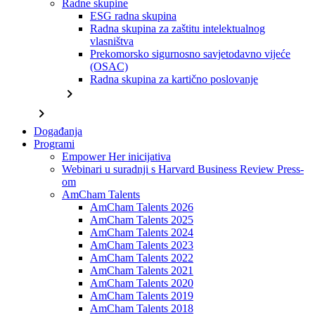
Radne skupine
ESG radna skupina
Radna skupina za zaštitu intelektualnog
vlasništva
Prekomorsko sigurnosno savjetodavno vijeće
(OSAC)
Radna skupina za kartično poslovanje
chevron_right
chevron_right
Događanja
Programi
Empower Her inicijativa
Webinari u suradnji s Harvard Business Review Press-
om
AmCham Talents
AmCham Talents 2026
AmCham Talents 2025
AmCham Talents 2024
AmCham Talents 2023
AmCham Talents 2022
AmCham Talents 2021
AmCham Talents 2020
AmCham Talents 2019
AmCham Talents 2018