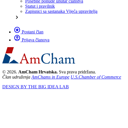
Posebne ponude unutar članstva
Statut i pravilnik
Zapisnici sa sastanaka Vijeća upravitelja
chevron_right
stars
Postani član
account_circle
Prijava članova
© 2026.
AmCham Hrvatska.
Sva prava pridržana.
Član udruženja
AmChams in Europe
U.S.Chamber of Commerce
DESIGN BY THE BIG IDEA LAB