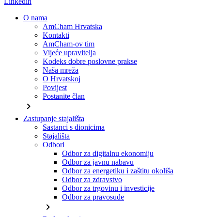
Linkedin
O nama
AmCham Hrvatska
Kontakti
AmCham-ov tim
Vijeće upravitelja
Kodeks dobre poslovne prakse
Naša mreža
O Hrvatskoj
Povijest
Postanite član
chevron_right
Zastupanje stajališta
Sastanci s dionicima
Stajališta
Odbori
Odbor za digitalnu ekonomiju
Odbor za javnu nabavu
Odbor za energetiku i zaštitu okoliša
Odbor za zdravstvo
Odbor za trgovinu i investicije
Odbor za pravosuđe
chevron_right