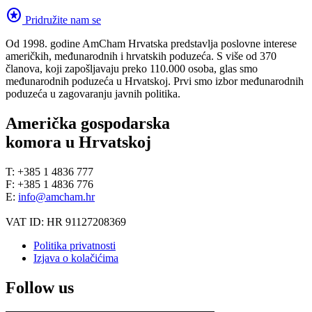
stars
Pridružite nam se
Od 1998. godine AmCham Hrvatska predstavlja poslovne interese
američkih, međunarodnih i hrvatskih poduzeća. S više od 370
članova, koji zapošljavaju preko 110.000 osoba, glas smo
međunarodnih poduzeća u Hrvatskoj. Prvi smo izbor međunarodnih
poduzeća u zagovaranju javnih politika.
Američka gospodarska
komora u Hrvatskoj
T: +385 1 4836 777
F: +385 1 4836 776
E:
info@amcham.hr
VAT ID: HR 91127208369
Politika privatnosti
Izjava o kolačićima
Follow us