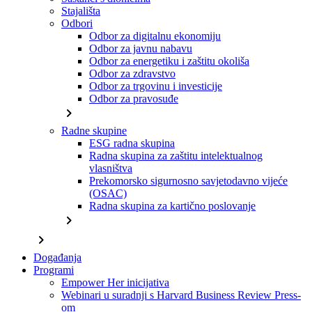
Stajališta
Odbori
Odbor za digitalnu ekonomiju
Odbor za javnu nabavu
Odbor za energetiku i zaštitu okoliša
Odbor za zdravstvo
Odbor za trgovinu i investicije
Odbor za pravosuđe
chevron_right
Radne skupine
ESG radna skupina
Radna skupina za zaštitu intelektualnog
vlasništva
Prekomorsko sigurnosno savjetodavno vijeće
(OSAC)
Radna skupina za kartično poslovanje
chevron_right
chevron_right
Događanja
Programi
Empower Her inicijativa
Webinari u suradnji s Harvard Business Review Press-
om