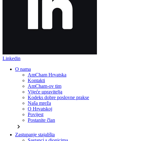
Linkedin
O nama
AmCham Hrvatska
Kontakti
AmCham-ov tim
Vijeće upravitelja
Kodeks dobre poslovne prakse
Naša mreža
O Hrvatskoj
Povijest
Postanite član
chevron_right
Zastupanje stajališta
Sastanci s dionicima