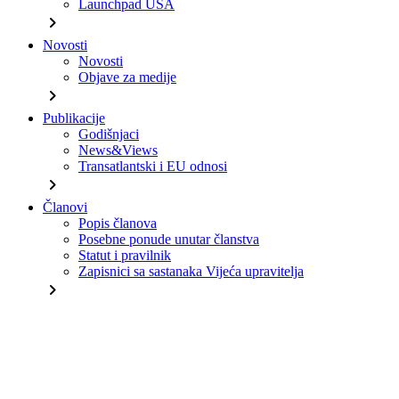
Launchpad USA
chevron_right
Novosti
Novosti
Objave za medije
chevron_right
Publikacije
Godišnjaci
News&Views
Transatlantski i EU odnosi
chevron_right
Članovi
Popis članova
Posebne ponude unutar članstva
Statut i pravilnik
Zapisnici sa sastanaka Vijeća upravitelja
chevron_right