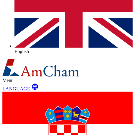
English
Menu
language
LANGUAGE