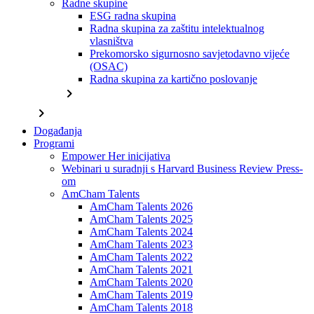
Radne skupine
ESG radna skupina
Radna skupina za zaštitu intelektualnog
vlasništva
Prekomorsko sigurnosno savjetodavno vijeće
(OSAC)
Radna skupina za kartično poslovanje
chevron_right
chevron_right
Događanja
Programi
Empower Her inicijativa
Webinari u suradnji s Harvard Business Review Press-
om
AmCham Talents
AmCham Talents 2026
AmCham Talents 2025
AmCham Talents 2024
AmCham Talents 2023
AmCham Talents 2022
AmCham Talents 2021
AmCham Talents 2020
AmCham Talents 2019
AmCham Talents 2018