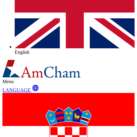
English
Menu
language
LANGUAGE