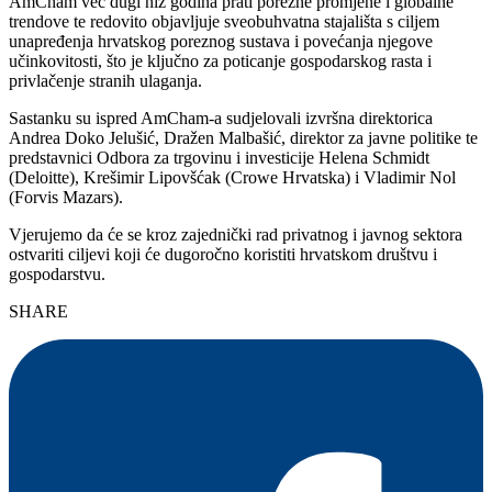
AmCham već dugi niz godina prati porezne promjene i globalne
trendove te redovito objavljuje sveobuhvatna stajališta s ciljem
unapređenja hrvatskog poreznog sustava i povećanja njegove
učinkovitosti, što je ključno za poticanje gospodarskog rasta i
privlačenje stranih ulaganja.
Sastanku su ispred AmCham-a sudjelovali izvršna direktorica
Andrea Doko Jelušić, Dražen Malbašić, direktor za javne politike te
predstavnici Odbora za trgovinu i investicije Helena Schmidt
(Deloitte), Krešimir Lipovšćak (Crowe Hrvatska) i Vladimir Nol
(Forvis Mazars).
Vjerujemo da će se kroz zajednički rad privatnog i javnog sektora
ostvariti ciljevi koji će dugoročno koristiti hrvatskom društvu i
gospodarstvu.
SHARE