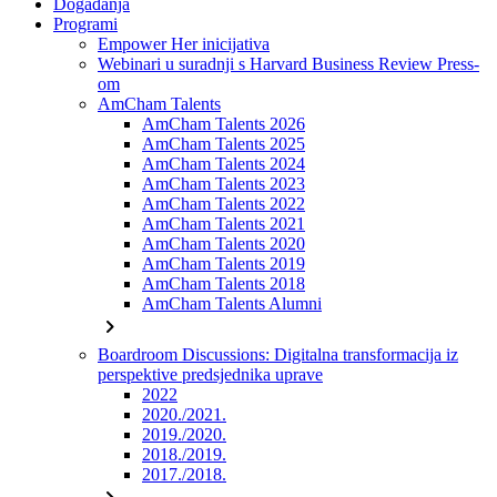
Događanja
Programi
Empower Her inicijativa
Webinari u suradnji s Harvard Business Review Press-
om
AmCham Talents
AmCham Talents 2026
AmCham Talents 2025
AmCham Talents 2024
AmCham Talents 2023
AmCham Talents 2022
AmCham Talents 2021
AmCham Talents 2020
AmCham Talents 2019
AmCham Talents 2018
AmCham Talents Alumni
chevron_right
Boardroom Discussions: Digitalna transformacija iz
perspektive predsjednika uprave
2022
2020./2021.
2019./2020.
2018./2019.
2017./2018.