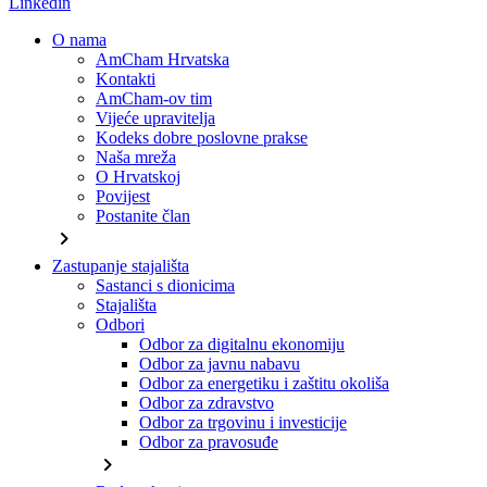
Linkedin
O nama
AmCham Hrvatska
Kontakti
AmCham-ov tim
Vijeće upravitelja
Kodeks dobre poslovne prakse
Naša mreža
O Hrvatskoj
Povijest
Postanite član
chevron_right
Zastupanje stajališta
Sastanci s dionicima
Stajališta
Odbori
Odbor za digitalnu ekonomiju
Odbor za javnu nabavu
Odbor za energetiku i zaštitu okoliša
Odbor za zdravstvo
Odbor za trgovinu i investicije
Odbor za pravosuđe
chevron_right