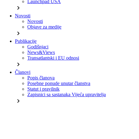
Launchpad USA
chevron_right
Novosti
Novosti
Objave za medije
chevron_right
Publikacije
Godišnjaci
News&Views
Transatlantski i EU odnosi
chevron_right
Članovi
Popis članova
Posebne ponude unutar članstva
Statut i pravilnik
Zapisnici sa sastanaka Vijeća upravitelja
chevron_right