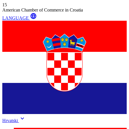
15
American Chamber of Commerce in Croatia
language
LANGUAGE
keyboard_arrow_down
Hrvatski