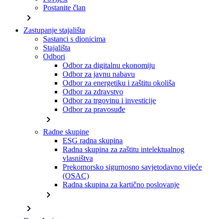
Postanite član
chevron_right
Zastupanje stajališta
Sastanci s dionicima
Stajališta
Odbori
Odbor za digitalnu ekonomiju
Odbor za javnu nabavu
Odbor za energetiku i zaštitu okoliša
Odbor za zdravstvo
Odbor za trgovinu i investicije
Odbor za pravosuđe
chevron_right
Radne skupine
ESG radna skupina
Radna skupina za zaštitu intelektualnog
vlasništva
Prekomorsko sigurnosno savjetodavno vijeće
(OSAC)
Radna skupina za kartično poslovanje
chevron_right
chevron_right