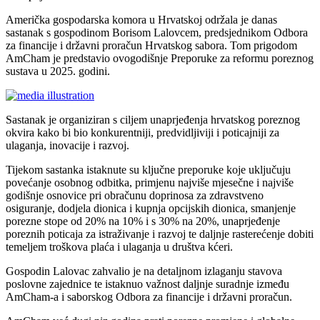
Američka gospodarska komora u Hrvatskoj održala je danas
sastanak s gospodinom Borisom Lalovcem, predsjednikom Odbora
za financije i državni proračun Hrvatskog sabora. Tom prigodom
AmCham je predstavio ovogodišnje Preporuke za reformu poreznog
sustava u 2025. godini.
Sastanak je organiziran s ciljem unaprjeđenja hrvatskog poreznog
okvira kako bi bio konkurentniji, predvidljiviji i poticajniji za
ulaganja, inovacije i razvoj.
Tijekom sastanka istaknute su ključne preporuke koje uključuju
povećanje osobnog odbitka, primjenu najviše mjesečne i najviše
godišnje osnovice pri obračunu doprinosa za zdravstveno
osiguranje, dodjela dionica i kupnja opcijskih dionica, smanjenje
porezne stope od 20% na 10% i s 30% na 20%, unaprjeđenje
poreznih poticaja za istraživanje i razvoj te daljnje rasterećenje dobiti
temeljem troškova plaća i ulaganja u društva kćeri.
Gospodin Lalovac zahvalio je na detaljnom izlaganju stavova
poslovne zajednice te istaknuo važnost daljnje suradnje između
AmCham-a i saborskog Odbora za financije i državni proračun.