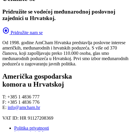
Pridružite se vodećoj međunarodnoj poslovnoj
zajednici u Hrvatskoj.
stars
Pridružite nam se
Od 1998. godine AmCham Hrvatska predstavlja poslovne interese
američkih, međunarodnih i hrvatskih poduzeća. S više od 370
članova, koji zapošljavaju preko 110.000 osoba, glas smo
međunarodnih poduzeća u Hrvatskoj. Prvi smo izbor međunarodnih
poduzeća u zagovaranju javnih politika.
Američka gospodarska
komora u Hrvatskoj
T: +385 1 4836 777
F: +385 1 4836 776
E:
info@amcham.hr
VAT ID: HR 91127208369
Politika privatnosti