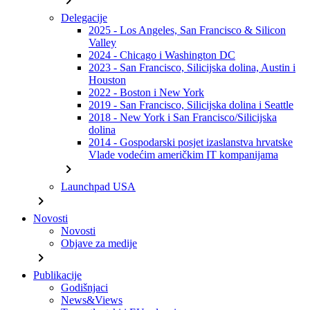
chevron_right
Delegacije
2025 - Los Angeles, San Francisco & Silicon
Valley
2024 - Chicago i Washington DC
2023 - San Francisco, Silicijska dolina, Austin i
Houston
2022 - Boston i New York
2019 - San Francisco, Silicijska dolina i Seattle
2018 - New York i San Francisco/Silicijska
dolina
2014 - Gospodarski posjet izaslanstva hrvatske
Vlade vodećim američkim IT kompanijama
chevron_right
Launchpad USA
chevron_right
Novosti
Novosti
Objave za medije
chevron_right
Publikacije
Godišnjaci
News&Views