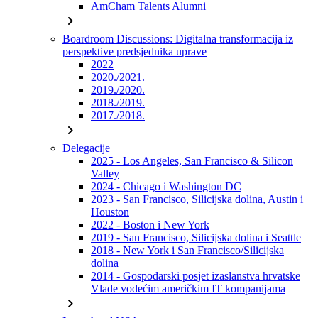
AmCham Talents Alumni
chevron_right
Boardroom Discussions: Digitalna transformacija iz
perspektive predsjednika uprave
2022
2020./2021.
2019./2020.
2018./2019.
2017./2018.
chevron_right
Delegacije
2025 - Los Angeles, San Francisco & Silicon
Valley
2024 - Chicago i Washington DC
2023 - San Francisco, Silicijska dolina, Austin i
Houston
2022 - Boston i New York
2019 - San Francisco, Silicijska dolina i Seattle
2018 - New York i San Francisco/Silicijska
dolina
2014 - Gospodarski posjet izaslanstva hrvatske
Vlade vodećim američkim IT kompanijama
chevron_right