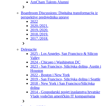
AmCham Talents Alumni
chevron_right
Boardroom Discussions: Digitalna transformacija iz
perspektive predsjednika uprave
2022
2020./2021.
2019./2020.
2018./2019.
2017./2018.
chevron_right
Delegacije
2025 - Los Angeles, San Francisco & Silicon
Valley
2024 - Chicago i Washington DC
2023 - San Francisco, Silicijska dolina, Austin i
Houston
2022 - Boston i New York
2019 - San Francisco, Silicijska dolina i Seattle
2018 - New York i San Francisco/Silicijska
dolina
2014 - Gospodarski posjet izaslanstva hrvatske
Vlade vodećim američkim IT kompanijama
chevron_right