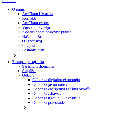
Linkedin
O nama
AmCham Hrvatska
Kontakti
AmCham-ov tim
Vijeće upravitelja
Kodeks dobre poslovne prakse
Naša mreža
O Hrvatskoj
Povijest
Postanite član
chevron_right
Zastupanje stajališta
Sastanci s dionicima
Stajališta
Odbori
Odbor za digitalnu ekonomiju
Odbor za javnu nabavu
Odbor za energetiku i zaštitu okoliša
Odbor za zdravstvo
Odbor za trgovinu i investicije
Odbor za pravosuđe
chevron_right