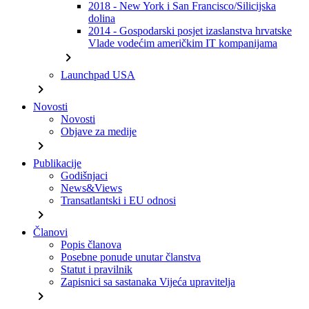
2018 - New York i San Francisco/Silicijska
dolina
2014 - Gospodarski posjet izaslanstva hrvatske
Vlade vodećim američkim IT kompanijama
chevron_right
Launchpad USA
chevron_right
Novosti
Novosti
Objave za medije
chevron_right
Publikacije
Godišnjaci
News&Views
Transatlantski i EU odnosi
chevron_right
Članovi
Popis članova
Posebne ponude unutar članstva
Statut i pravilnik
Zapisnici sa sastanaka Vijeća upravitelja
chevron_right