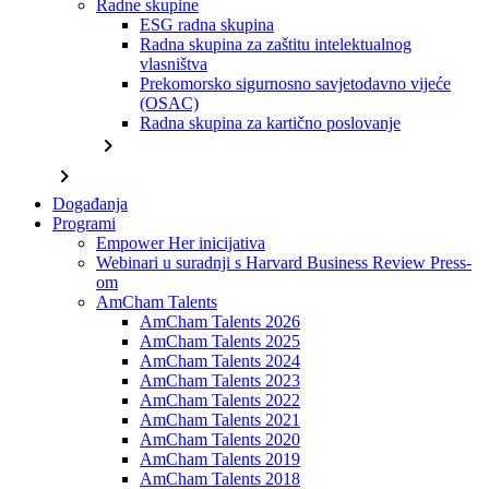
Radne skupine
ESG radna skupina
Radna skupina za zaštitu intelektualnog
vlasništva
Prekomorsko sigurnosno savjetodavno vijeće
(OSAC)
Radna skupina za kartično poslovanje
chevron_right
chevron_right
Događanja
Programi
Empower Her inicijativa
Webinari u suradnji s Harvard Business Review Press-
om
AmCham Talents
AmCham Talents 2026
AmCham Talents 2025
AmCham Talents 2024
AmCham Talents 2023
AmCham Talents 2022
AmCham Talents 2021
AmCham Talents 2020
AmCham Talents 2019
AmCham Talents 2018