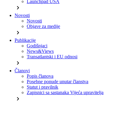
Launchpad USA
chevron_right
Novosti
Novosti
Objave za medije
chevron_right
Publikacije
Godišnjaci
News&Views
Transatlantski i EU odnosi
chevron_right
Članovi
Popis članova
Posebne ponude unutar članstva
Statut i pravilnik
Zapisnici sa sastanaka Vijeća upravitelja
chevron_right