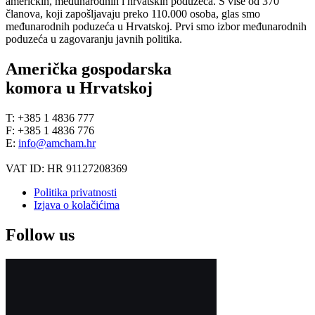
američkih, međunarodnih i hrvatskih poduzeća. S više od 370
članova, koji zapošljavaju preko 110.000 osoba, glas smo
međunarodnih poduzeća u Hrvatskoj. Prvi smo izbor međunarodnih
poduzeća u zagovaranju javnih politika.
Američka gospodarska
komora u Hrvatskoj
T: +385 1 4836 777
F: +385 1 4836 776
E:
info@amcham.hr
VAT ID: HR 91127208369
Politika privatnosti
Izjava o kolačićima
Follow us