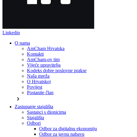
Linkedin
O nama
AmCham Hrvatska
Kontakti
AmCham-ov tim
Vijeće upravitelja
Kodeks dobre poslovne prakse
Naša mreža
O Hrvatskoj
Povijest
Postanite član
chevron_right
Zastupanje stajališta
Sastanci s dionicima
Stajališta
Odbori
Odbor za digitalnu ekonomiju
Odbor za javnu nabavu