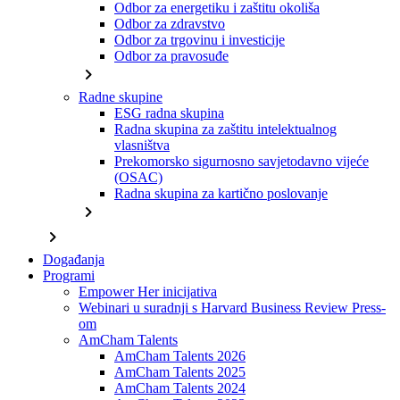
Odbor za energetiku i zaštitu okoliša
Odbor za zdravstvo
Odbor za trgovinu i investicije
Odbor za pravosuđe
chevron_right
Radne skupine
ESG radna skupina
Radna skupina za zaštitu intelektualnog
vlasništva
Prekomorsko sigurnosno savjetodavno vijeće
(OSAC)
Radna skupina za kartično poslovanje
chevron_right
chevron_right
Događanja
Programi
Empower Her inicijativa
Webinari u suradnji s Harvard Business Review Press-
om
AmCham Talents
AmCham Talents 2026
AmCham Talents 2025
AmCham Talents 2024