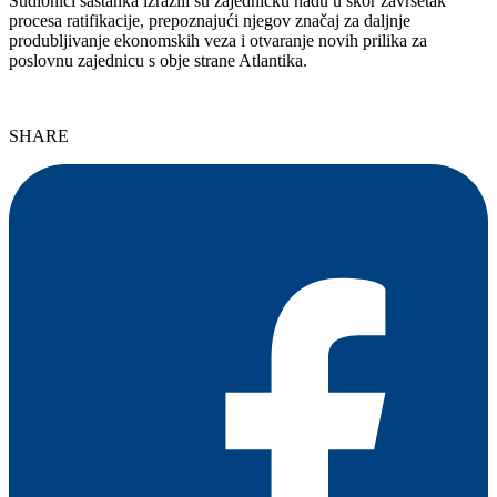
Sudionici sastanka izrazili su zajedničku nadu u skor završetak
procesa ratifikacije, prepoznajući njegov značaj za daljnje
produbljivanje ekonomskih veza i otvaranje novih prilika za
poslovnu zajednicu s obje strane Atlantika.
SHARE