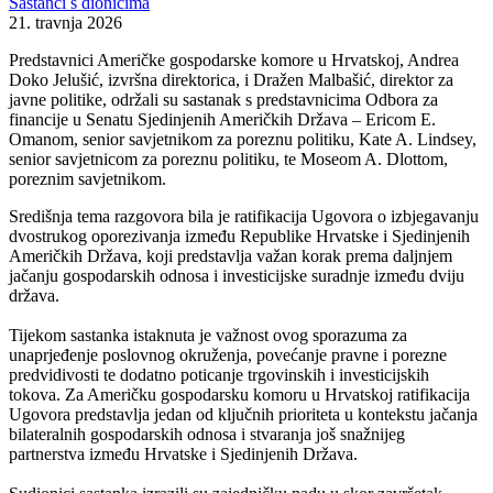
Sastanci s dionicima
21. travnja 2026
Predstavnici Američke gospodarske komore u Hrvatskoj, Andrea
Doko Jelušić, izvršna direktorica, i Dražen Malbašić, direktor za
javne politike, održali su sastanak s predstavnicima Odbora za
financije u Senatu Sjedinjenih Američkih Država – Ericom E.
Omanom, senior savjetnikom za poreznu politiku, Kate A. Lindsey,
senior savjetnicom za poreznu politiku, te Moseom A. Dlottom,
poreznim savjetnikom.
Središnja tema razgovora bila je ratifikacija Ugovora o izbjegavanju
dvostrukog oporezivanja između Republike Hrvatske i Sjedinjenih
Američkih Država, koji predstavlja važan korak prema daljnjem
jačanju gospodarskih odnosa i investicijske suradnje između dviju
država.
Tijekom sastanka istaknuta je važnost ovog sporazuma za
unaprjeđenje poslovnog okruženja, povećanje pravne i porezne
predvidivosti te dodatno poticanje trgovinskih i investicijskih
tokova. Za Američku gospodarsku komoru u Hrvatskoj ratifikacija
Ugovora predstavlja jedan od ključnih prioriteta u kontekstu jačanja
bilateralnih gospodarskih odnosa i stvaranja još snažnijeg
partnerstva između Hrvatske i Sjedinjenih Država.