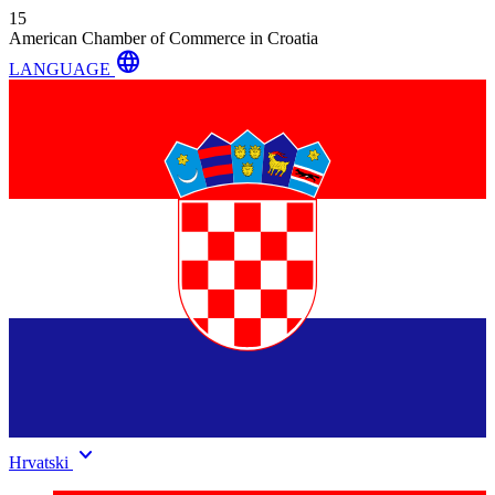
15
American Chamber of Commerce in Croatia
language
LANGUAGE
keyboard_arrow_down
Hrvatski