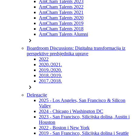
AmCham Talents 2023
AmCham Talents 2022
AmCham Talents 2021
AmCham Talents 2020
AmCham Talents 2019
AmCham Talents 2018
AmCham Talents Alumni
chevron_right
Boardroom Discussions: Digitalna transformacija iz
perspektive predsjednika uprave
2022
2020./2021.
2019./2020.
2018./2019.
2017./2018.
chevron_right
Delegacije
2025 - Los Angeles, San Francisco & Silicon
Valley
2024 - Chicago i Washington DC
2023 - San Francisco, Silicijska dolina, Austin i
Houston
2022 - Boston i New York
2019 - San Francisco, Silicijska dolina i Seattle