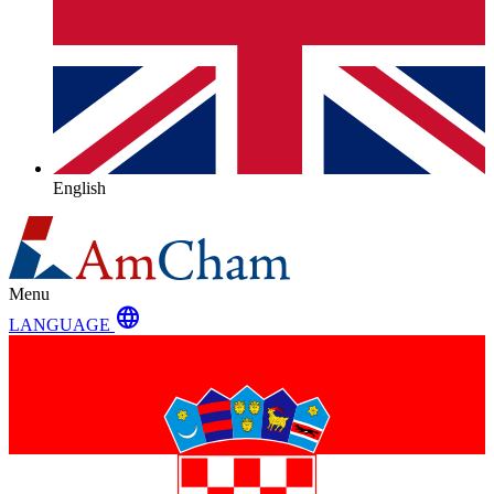
English
Menu
language
LANGUAGE