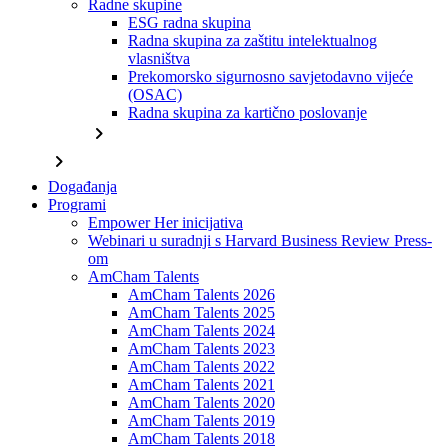
Radne skupine
ESG radna skupina
Radna skupina za zaštitu intelektualnog
vlasništva
Prekomorsko sigurnosno savjetodavno vijeće
(OSAC)
Radna skupina za kartično poslovanje
chevron_right
chevron_right
Događanja
Programi
Empower Her inicijativa
Webinari u suradnji s Harvard Business Review Press-
om
AmCham Talents
AmCham Talents 2026
AmCham Talents 2025
AmCham Talents 2024
AmCham Talents 2023
AmCham Talents 2022
AmCham Talents 2021
AmCham Talents 2020
AmCham Talents 2019
AmCham Talents 2018