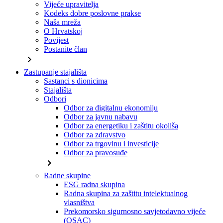
Vijeće upravitelja
Kodeks dobre poslovne prakse
Naša mreža
O Hrvatskoj
Povijest
Postanite član
chevron_right
Zastupanje stajališta
Sastanci s dionicima
Stajališta
Odbori
Odbor za digitalnu ekonomiju
Odbor za javnu nabavu
Odbor za energetiku i zaštitu okoliša
Odbor za zdravstvo
Odbor za trgovinu i investicije
Odbor za pravosuđe
chevron_right
Radne skupine
ESG radna skupina
Radna skupina za zaštitu intelektualnog
vlasništva
Prekomorsko sigurnosno savjetodavno vijeće
(OSAC)