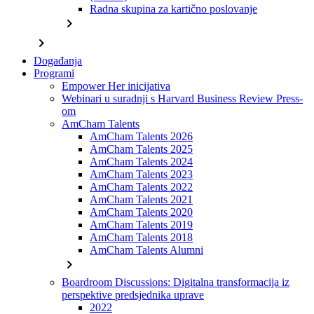
Radna skupina za kartično poslovanje
chevron_right
chevron_right
Događanja
Programi
Empower Her inicijativa
Webinari u suradnji s Harvard Business Review Press-
om
AmCham Talents
AmCham Talents 2026
AmCham Talents 2025
AmCham Talents 2024
AmCham Talents 2023
AmCham Talents 2022
AmCham Talents 2021
AmCham Talents 2020
AmCham Talents 2019
AmCham Talents 2018
AmCham Talents Alumni
chevron_right
Boardroom Discussions: Digitalna transformacija iz
perspektive predsjednika uprave
2022