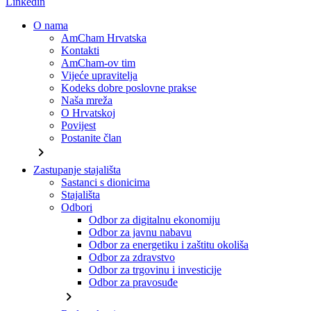
Linkedin
O nama
AmCham Hrvatska
Kontakti
AmCham-ov tim
Vijeće upravitelja
Kodeks dobre poslovne prakse
Naša mreža
O Hrvatskoj
Povijest
Postanite član
chevron_right
Zastupanje stajališta
Sastanci s dionicima
Stajališta
Odbori
Odbor za digitalnu ekonomiju
Odbor za javnu nabavu
Odbor za energetiku i zaštitu okoliša
Odbor za zdravstvo
Odbor za trgovinu i investicije
Odbor za pravosuđe
chevron_right