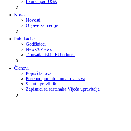
Launchpad USA
chevron_right
Novosti
Novosti
Objave za medije
chevron_right
Publikacije
Godišnjaci
News&Views
Transatlantski i EU odnosi
chevron_right
Članovi
Popis članova
Posebne ponude unutar članstva
Statut i pravilnik
Zapisnici sa sastanaka Vijeća upravitelja
chevron_right