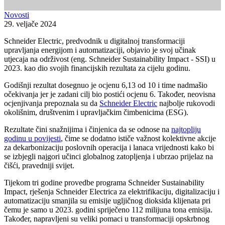
Novosti
29. veljače 2024
Schneider Electric, predvodnik u digitalnoj transformaciji
upravljanja energijom i automatizaciji, objavio je svoj učinak
utjecaja na održivost (eng. Schneider Sustainability Impact - SSI) u
2023. kao dio svojih financijskih rezultata za cijelu godinu.
Godišnji rezultat dosegnuo je ocjenu 6,13 od 10 i time nadmašio
očekivanja jer je zadani cilj bio postići ocjenu 6. Također, neovisna
ocjenjivanja prepoznala su da
Schneider Electric
najbolje rukovodi
okolišnim, društvenim i upravljačkim čimbenicima (ESG).
Rezultate čini snažnijima i činjenica da se odnose na
najtopliju
godinu u povijesti
, čime se dodatno ističe važnost kolektivne akcije
za dekarbonizaciju poslovnih operacija i lanaca vrijednosti kako bi
se izbjegli najgori učinci globalnog zatopljenja i ubrzao prijelaz na
čišći, pravedniji svijet.
Tijekom tri godine provedbe programa Schneider Sustainability
Impact, rješenja Schneider Electrica za elektrifikaciju, digitalizaciju i
automatizaciju smanjila su emisije ugljičnog dioksida klijenata pri
čemu je samo u 2023. godini spriječeno 112 milijuna tona emisija.
Također, napravljeni su veliki pomaci u transformaciji opskrbnog