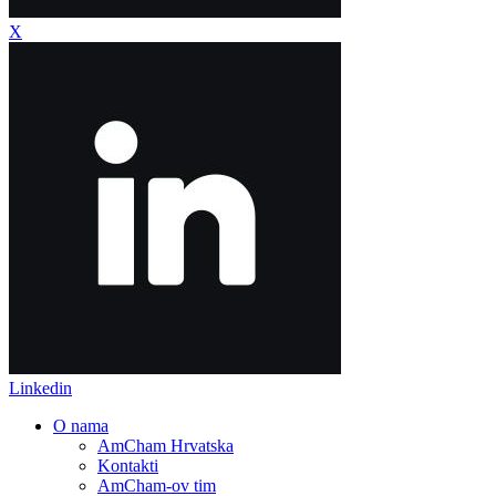
X
Linkedin
O nama
AmCham Hrvatska
Kontakti
AmCham-ov tim