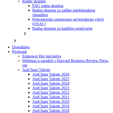
Radne skupine
ESG radna skupina
Radna skupina za zaštitu intelektualnog
vlasništva
Prekomorsko sigurnosno savjetodavno vijeće
(OSAC)
Radna skupina za kartično poslovanje
chevron_right
chevron_right
Događanja
Programi
Empower Her inicijativa
Webinari u suradnji s Harvard Business Review Press-
om
AmCham Talents
AmCham Talents 2026
AmCham Talents 2025
AmCham Talents 2024
AmCham Talents 2023
AmCham Talents 2022
AmCham Talents 2021
AmCham Talents 2020
AmCham Talents 2019
AmCham Talents 2018