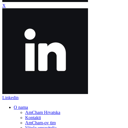
X
Linkedin
O nama
AmCham Hrvatska
Kontakti
AmCham-ov tim
Vijeće upravitelja