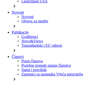
Launchpad USA
chevron_right
Novosti
Novosti
Objave za medije
chevron_right
Publikacije
Godišnjaci
News&Views
Transatlantski i EU odnosi
chevron_right
Članovi
Popis članova
Posebne ponude unutar članstva
Statut i pravilnik
Zapisnici sa sastanaka Vijeća upravitelja
chevron_right