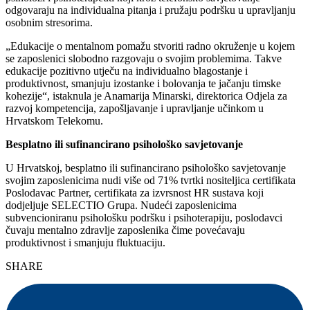
odgovaraju na individualna pitanja i pružaju podršku u upravljanju
osobnim stresorima.
„Edukacije o mentalnom pomažu stvoriti radno okruženje u kojem
se zaposlenici slobodno razgovaju o svojim problemima. Takve
edukacije pozitivno utječu na individualno blagostanje i
produktivnost, smanjuju izostanke i bolovanja te jačanju timske
kohezije“, istaknula je Anamarija Minarski, direktorica Odjela za
razvoj kompetencija, zapošljavanje i upravljanje učinkom u
Hrvatskom Telekomu.
Besplatno ili sufinancirano psihološko savjetovanje
U Hrvatskoj, besplatno ili sufinancirano psihološko savjetovanje
svojim zaposlenicima nudi više od 71% tvrtki nositeljica certifikata
Poslodavac Partner, certifikata za izvrsnost HR sustava koji
dodjeljuje SELECTIO Grupa. Nudeći zaposlenicima
subvencioniranu psihološku podršku i psihoterapiju, poslodavci
čuvaju mentalno zdravlje zaposlenika čime povećavaju
produktivnost i smanjuju fluktuaciju.
SHARE