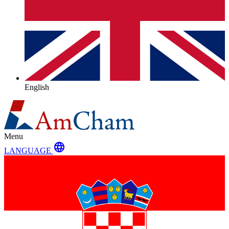
English
Menu
language
LANGUAGE