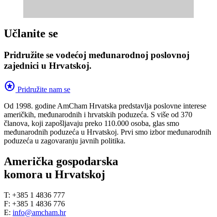
Učlanite se
Pridružite se vodećoj međunarodnoj poslovnoj
zajednici u Hrvatskoj.
stars
Pridružite nam se
Od 1998. godine AmCham Hrvatska predstavlja poslovne interese
američkih, međunarodnih i hrvatskih poduzeća. S više od 370
članova, koji zapošljavaju preko 110.000 osoba, glas smo
međunarodnih poduzeća u Hrvatskoj. Prvi smo izbor međunarodnih
poduzeća u zagovaranju javnih politika.
Američka gospodarska
komora u Hrvatskoj
T: +385 1 4836 777
F: +385 1 4836 776
E:
info@amcham.hr