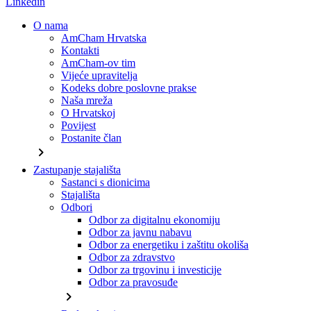
Linkedin
O nama
AmCham Hrvatska
Kontakti
AmCham-ov tim
Vijeće upravitelja
Kodeks dobre poslovne prakse
Naša mreža
O Hrvatskoj
Povijest
Postanite član
chevron_right
Zastupanje stajališta
Sastanci s dionicima
Stajališta
Odbori
Odbor za digitalnu ekonomiju
Odbor za javnu nabavu
Odbor za energetiku i zaštitu okoliša
Odbor za zdravstvo
Odbor za trgovinu i investicije
Odbor za pravosuđe
chevron_right