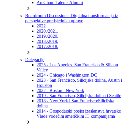
AmCham Talents Alumni
chevron_right
Boardroom Discussions: Digitalna transformacija iz
perspektive predsjednika uprave
2022
2020./2021.
2019./2020.
2018./2019.
2017./2018.
chevron_right
Delegacije
2025 - Los Angeles, San Francisco & Silicon
Valley
2024 - Chicago i Washington DC
2023 - San Francisco, Silicijska dolina, Austin i
Houston
2022 - Boston i New York
2019 - San Francisco, Silicijska dolina i Seattle
2018 - New York i San Francisco/Silicijska
dolina
2014 - Gospodarski posjet izaslanstva hrvatske
Vlade vodećim američkim IT kompanijama
chevron_right