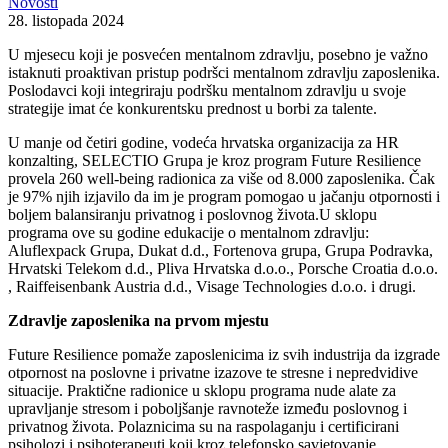
Novosti
28. listopada 2024
U mjesecu koji je posvećen mentalnom zdravlju, posebno je važno
istaknuti proaktivan pristup podršci mentalnom zdravlju zaposlenika.
Poslodavci koji integriraju podršku mentalnom zdravlju u svoje
strategije imat će konkurentsku prednost u borbi za talente.
U manje od četiri godine, vodeća hrvatska organizacija za HR
konzalting, SELECTIO Grupa je kroz program Future Resilience
provela 260 well-being radionica za više od 8.000 zaposlenika. Čak
je 97% njih izjavilo da im je program pomogao u jačanju otpornosti i
boljem balansiranju privatnog i poslovnog života.U sklopu
programa ove su godine edukacije o mentalnom zdravlju:
Aluflexpack Grupa, Dukat d.d., Fortenova grupa, Grupa Podravka,
Hrvatski Telekom d.d., Pliva Hrvatska d.o.o., Porsche Croatia d.o.o.
, Raiffeisenbank Austria d.d., Visage Technologies d.o.o. i drugi.
Zdravlje zaposlenika na prvom mjestu
Future Resilience pomaže zaposlenicima iz svih industrija da izgrade
otpornost na poslovne i privatne izazove te stresne i nepredvidive
situacije. Praktične radionice u sklopu programa nude alate za
upravljanje stresom i poboljšanje ravnoteže između poslovnog i
privatnog života. Polaznicima su na raspolaganju i certificirani
psiholozi i psihoterapeuti koji kroz telefonsko savjetovanje