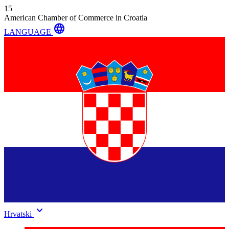
15
American Chamber of Commerce in Croatia
language
LANGUAGE
keyboard_arrow_down
Hrvatski