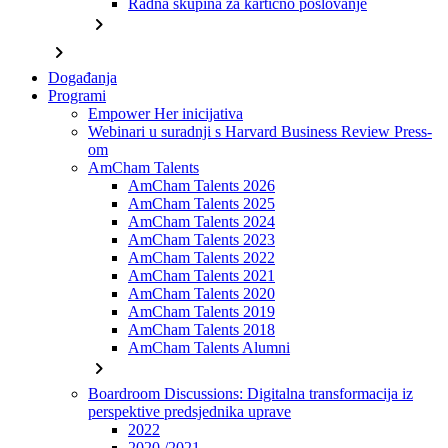
Radna skupina za kartično poslovanje
chevron_right
chevron_right
Događanja
Programi
Empower Her inicijativa
Webinari u suradnji s Harvard Business Review Press-
om
AmCham Talents
AmCham Talents 2026
AmCham Talents 2025
AmCham Talents 2024
AmCham Talents 2023
AmCham Talents 2022
AmCham Talents 2021
AmCham Talents 2020
AmCham Talents 2019
AmCham Talents 2018
AmCham Talents Alumni
chevron_right
Boardroom Discussions: Digitalna transformacija iz
perspektive predsjednika uprave
2022
2020./2021.