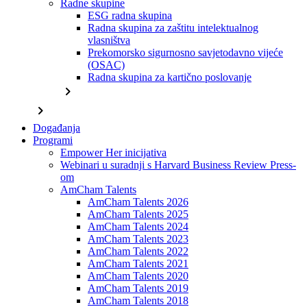
Radne skupine
ESG radna skupina
Radna skupina za zaštitu intelektualnog
vlasništva
Prekomorsko sigurnosno savjetodavno vijeće
(OSAC)
Radna skupina za kartično poslovanje
chevron_right
chevron_right
Događanja
Programi
Empower Her inicijativa
Webinari u suradnji s Harvard Business Review Press-
om
AmCham Talents
AmCham Talents 2026
AmCham Talents 2025
AmCham Talents 2024
AmCham Talents 2023
AmCham Talents 2022
AmCham Talents 2021
AmCham Talents 2020
AmCham Talents 2019
AmCham Talents 2018