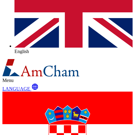
English
Menu
language
LANGUAGE