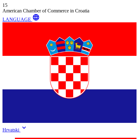
15
American Chamber of Commerce in Croatia
language
LANGUAGE
keyboard_arrow_down
Hrvatski