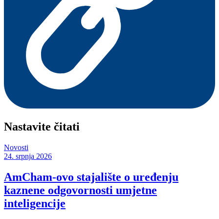
Nastavite čitati
Novosti
24. srpnja 2026
AmCham-ovo stajalište o uređenju
kaznene odgovornosti umjetne
inteligencije