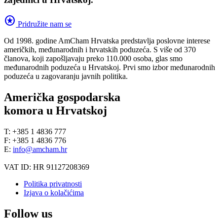
stars
Pridružite nam se
Od 1998. godine AmCham Hrvatska predstavlja poslovne interese
američkih, međunarodnih i hrvatskih poduzeća. S više od 370
članova, koji zapošljavaju preko 110.000 osoba, glas smo
međunarodnih poduzeća u Hrvatskoj. Prvi smo izbor međunarodnih
poduzeća u zagovaranju javnih politika.
Američka gospodarska
komora u Hrvatskoj
T: +385 1 4836 777
F: +385 1 4836 776
E:
info@amcham.hr
VAT ID: HR 91127208369
Politika privatnosti
Izjava o kolačićima
Follow us