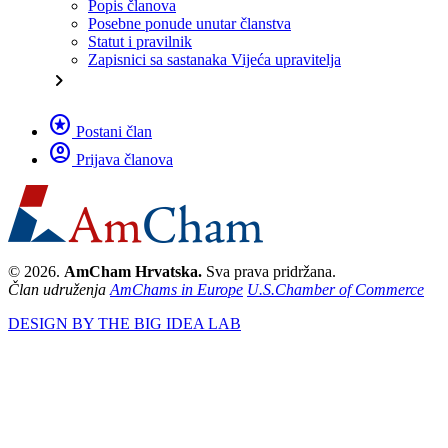
Popis članova
Posebne ponude unutar članstva
Statut i pravilnik
Zapisnici sa sastanaka Vijeća upravitelja
chevron_right
stars
Postani član
account_circle
Prijava članova
© 2026.
AmCham Hrvatska.
Sva prava pridržana.
Član udruženja
AmChams in Europe
U.S.Chamber of Commerce
DESIGN BY THE BIG IDEA LAB