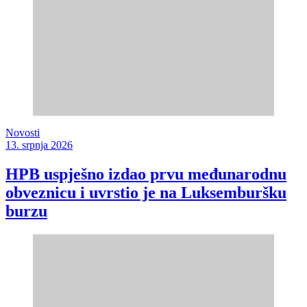
Novosti
13. srpnja 2026
HPB uspješno izdao prvu međunarodnu
obveznicu i uvrstio je na Luksemburšku
burzu