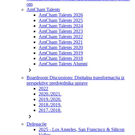
om
AmCham Talents
AmCham Talents 2026
AmCham Talents 2025
AmCham Talents 2024
AmCham Talents 2023
AmCham Talents 2022
AmCham Talents 2021
AmCham Talents 2020
AmCham Talents 2019
AmCham Talents 2018
AmCham Talents Alumni
chevron_right
Boardroom Discussions: Digitalna transformacija iz
perspektive predsjednika uprave
2022
2020./2021.
2019./2020.
2018./2019.
2017./2018.
chevron_right
Delegacije
2025 - Los Angeles, San Francisco & Silicon
Valley