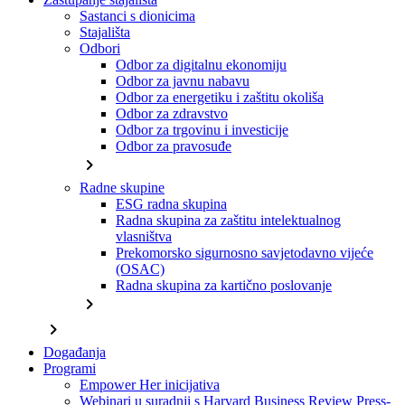
Sastanci s dionicima
Stajališta
Odbori
Odbor za digitalnu ekonomiju
Odbor za javnu nabavu
Odbor za energetiku i zaštitu okoliša
Odbor za zdravstvo
Odbor za trgovinu i investicije
Odbor za pravosuđe
chevron_right
Radne skupine
ESG radna skupina
Radna skupina za zaštitu intelektualnog
vlasništva
Prekomorsko sigurnosno savjetodavno vijeće
(OSAC)
Radna skupina za kartično poslovanje
chevron_right
chevron_right
Događanja
Programi
Empower Her inicijativa
Webinari u suradnji s Harvard Business Review Press-