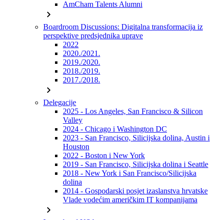
AmCham Talents Alumni
chevron_right
Boardroom Discussions: Digitalna transformacija iz
perspektive predsjednika uprave
2022
2020./2021.
2019./2020.
2018./2019.
2017./2018.
chevron_right
Delegacije
2025 - Los Angeles, San Francisco & Silicon
Valley
2024 - Chicago i Washington DC
2023 - San Francisco, Silicijska dolina, Austin i
Houston
2022 - Boston i New York
2019 - San Francisco, Silicijska dolina i Seattle
2018 - New York i San Francisco/Silicijska
dolina
2014 - Gospodarski posjet izaslanstva hrvatske
Vlade vodećim američkim IT kompanijama
chevron_right