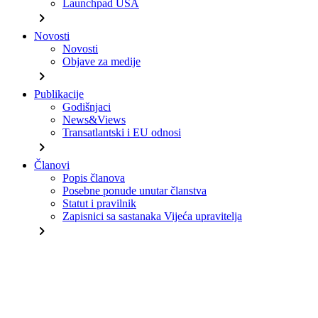
Launchpad USA
chevron_right
Novosti
Novosti
Objave za medije
chevron_right
Publikacije
Godišnjaci
News&Views
Transatlantski i EU odnosi
chevron_right
Članovi
Popis članova
Posebne ponude unutar članstva
Statut i pravilnik
Zapisnici sa sastanaka Vijeća upravitelja
chevron_right