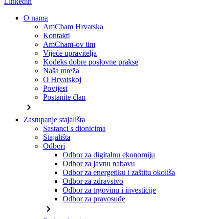
Linkedin
O nama
AmCham Hrvatska
Kontakti
AmCham-ov tim
Vijeće upravitelja
Kodeks dobre poslovne prakse
Naša mreža
O Hrvatskoj
Povijest
Postanite član
chevron_right
Zastupanje stajališta
Sastanci s dionicima
Stajališta
Odbori
Odbor za digitalnu ekonomiju
Odbor za javnu nabavu
Odbor za energetiku i zaštitu okoliša
Odbor za zdravstvo
Odbor za trgovinu i investicije
Odbor za pravosuđe
chevron_right