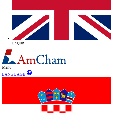
English
Menu
language
LANGUAGE