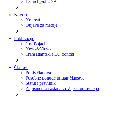
Launchpad USA
chevron_right
Novosti
Novosti
Objave za medije
chevron_right
Publikacije
Godišnjaci
News&Views
Transatlantski i EU odnosi
chevron_right
Članovi
Popis članova
Posebne ponude unutar članstva
Statut i pravilnik
Zapisnici sa sastanaka Vijeća upravitelja
chevron_right