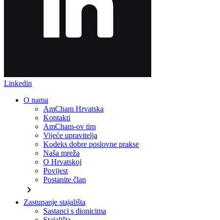
Linkedin
O nama
AmCham Hrvatska
Kontakti
AmCham-ov tim
Vijeće upravitelja
Kodeks dobre poslovne prakse
Naša mreža
O Hrvatskoj
Povijest
Postanite član
chevron_right
Zastupanje stajališta
Sastanci s dionicima
Stajališta