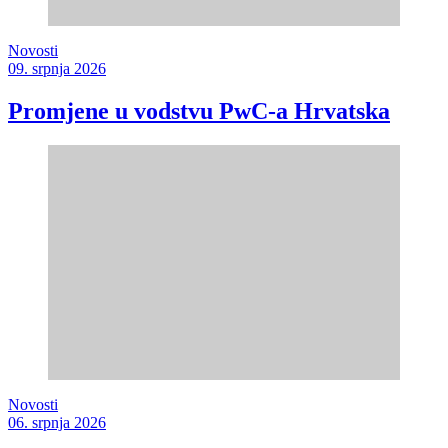
Novosti
09. srpnja 2026
Promjene u vodstvu PwC-a Hrvatska
Novosti
06. srpnja 2026