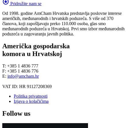
stars
Pridružite nam se
Od 1998. godine AmCham Hrvatska predstavlja poslovne interese
američkih, međunarodnih i hrvatskih poduzeća. S više od 370
članova, koji zapošljavaju preko 110.000 osoba, glas smo
međunarodnih poduzeća u Hrvatskoj. Prvi smo izbor međunarodnih
poduzeća u zagovaranju javnih politika.
Američka gospodarska
komora u Hrvatskoj
T: +385 1 4836 777
F: +385 1 4836 776
E:
info@amcham.hr
VAT ID: HR 91127208369
Politika privatnosti
Izjava o kolačićima
Follow us