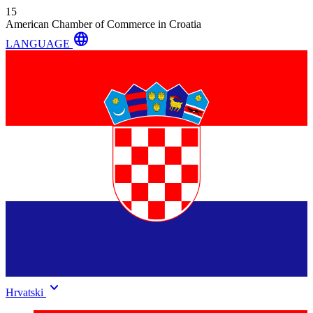
15
American Chamber of Commerce in Croatia
language
LANGUAGE
keyboard_arrow_down
Hrvatski