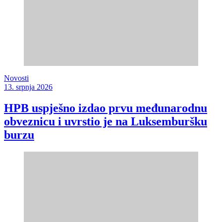
Novosti
13. srpnja 2026
HPB uspješno izdao prvu međunarodnu
obveznicu i uvrstio je na Luksemburšku
burzu