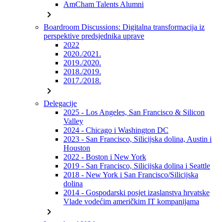
AmCham Talents Alumni
chevron_right
Boardroom Discussions: Digitalna transformacija iz
perspektive predsjednika uprave
2022
2020./2021.
2019./2020.
2018./2019.
2017./2018.
chevron_right
Delegacije
2025 - Los Angeles, San Francisco & Silicon
Valley
2024 - Chicago i Washington DC
2023 - San Francisco, Silicijska dolina, Austin i
Houston
2022 - Boston i New York
2019 - San Francisco, Silicijska dolina i Seattle
2018 - New York i San Francisco/Silicijska
dolina
2014 - Gospodarski posjet izaslanstva hrvatske
Vlade vodećim američkim IT kompanijama
chevron_right