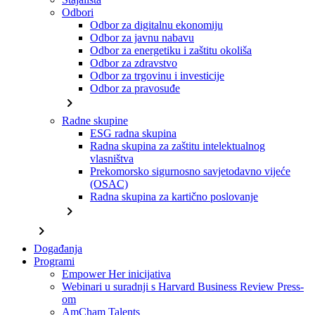
Odbori
Odbor za digitalnu ekonomiju
Odbor za javnu nabavu
Odbor za energetiku i zaštitu okoliša
Odbor za zdravstvo
Odbor za trgovinu i investicije
Odbor za pravosuđe
chevron_right
Radne skupine
ESG radna skupina
Radna skupina za zaštitu intelektualnog
vlasništva
Prekomorsko sigurnosno savjetodavno vijeće
(OSAC)
Radna skupina za kartično poslovanje
chevron_right
chevron_right
Događanja
Programi
Empower Her inicijativa
Webinari u suradnji s Harvard Business Review Press-
om
AmCham Talents