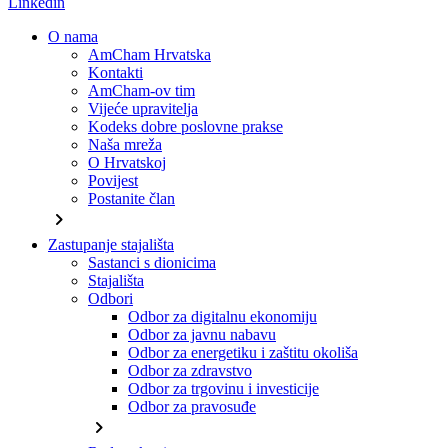
Linkedin
O nama
AmCham Hrvatska
Kontakti
AmCham-ov tim
Vijeće upravitelja
Kodeks dobre poslovne prakse
Naša mreža
O Hrvatskoj
Povijest
Postanite član
chevron_right
Zastupanje stajališta
Sastanci s dionicima
Stajališta
Odbori
Odbor za digitalnu ekonomiju
Odbor za javnu nabavu
Odbor za energetiku i zaštitu okoliša
Odbor za zdravstvo
Odbor za trgovinu i investicije
Odbor za pravosuđe
chevron_right