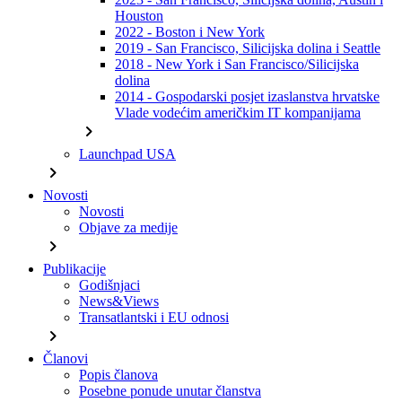
Houston
2022 - Boston i New York
2019 - San Francisco, Silicijska dolina i Seattle
2018 - New York i San Francisco/Silicijska
dolina
2014 - Gospodarski posjet izaslanstva hrvatske
Vlade vodećim američkim IT kompanijama
chevron_right
Launchpad USA
chevron_right
Novosti
Novosti
Objave za medije
chevron_right
Publikacije
Godišnjaci
News&Views
Transatlantski i EU odnosi
chevron_right
Članovi
Popis članova
Posebne ponude unutar članstva