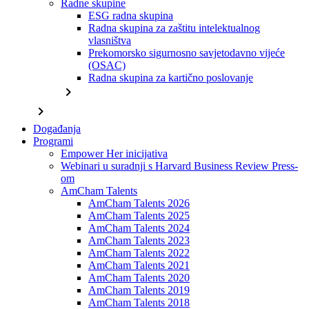
Radne skupine
ESG radna skupina
Radna skupina za zaštitu intelektualnog
vlasništva
Prekomorsko sigurnosno savjetodavno vijeće
(OSAC)
Radna skupina za kartično poslovanje
chevron_right
chevron_right
Događanja
Programi
Empower Her inicijativa
Webinari u suradnji s Harvard Business Review Press-
om
AmCham Talents
AmCham Talents 2026
AmCham Talents 2025
AmCham Talents 2024
AmCham Talents 2023
AmCham Talents 2022
AmCham Talents 2021
AmCham Talents 2020
AmCham Talents 2019
AmCham Talents 2018