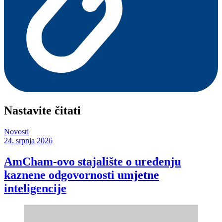
Nastavite čitati
Novosti
24. srpnja 2026
AmCham-ovo stajalište o uređenju
kaznene odgovornosti umjetne
inteligencije