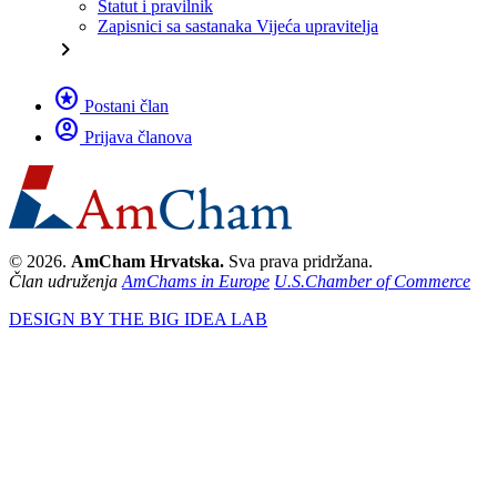
Statut i pravilnik
Zapisnici sa sastanaka Vijeća upravitelja
chevron_right
stars
Postani član
account_circle
Prijava članova
© 2026.
AmCham Hrvatska.
Sva prava pridržana.
Član udruženja
AmChams in Europe
U.S.Chamber of Commerce
DESIGN BY THE BIG IDEA LAB