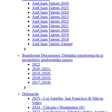
AmCham Talents 2026
AmCham Talents 2025
AmCham Talents 2024
AmCham Talents 2023
AmCham Talents 2022
AmCham Talents 2021
AmCham Talents 2020
AmCham Talents 2019
AmCham Talents 2018
AmCham Talents Alumni
chevron_right
Boardroom Discussions: Digitalna transformacija iz
perspektive predsjednika uprave
2022
2020./2021.
2019./2020.
2018./2019.
2017./2018.
chevron_right
Delegacije
2025 - Los Angeles, San Francisco & Silicon
Valley
2024 - Chicago i Washington DC
2023 - San Francisco, Silicijska dolina, Austin i