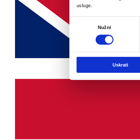
usluge.
Odabir
Nužni
pristanka
Uskrati