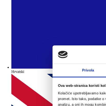
Privola
Hrvatski
Ova web-stranica koristi kol
Kolačiće upotrebljavamo kako 
promet. Isto tako, podatke o 
analizu, a oni ih mogu kombini