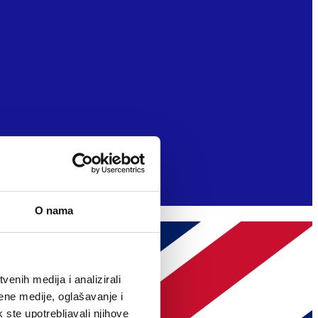
O nama
enih medija i analizirali
ene medije, oglašavanje i
k ste upotrebljavali njihove