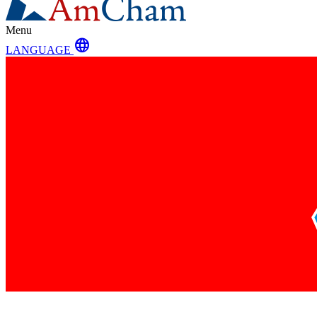
Menu
language
LANGUAGE