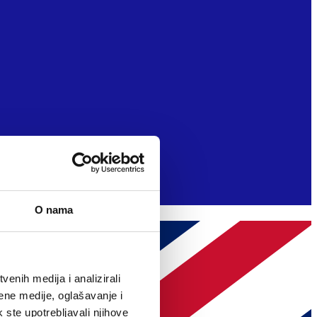
O nama
enih medija i analizirali
ene medije, oglašavanje i
k ste upotrebljavali njihove