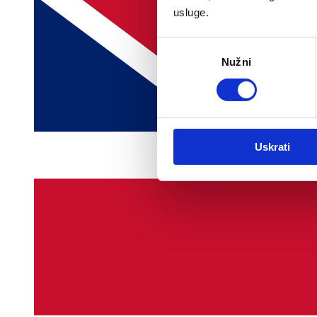
usluge.
Odabir
Nužni
pristanka
Uskrati