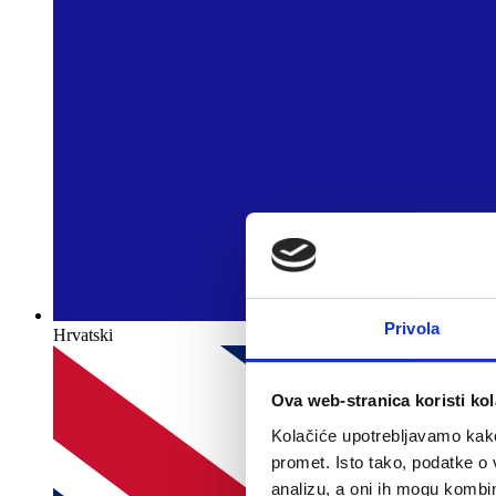
Privola
Hrvatski
Ova web-stranica koristi kol
Kolačiće upotrebljavamo kako 
promet. Isto tako, podatke o 
analizu, a oni ih mogu kombini