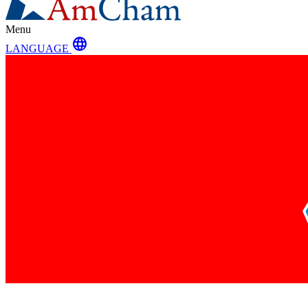
Menu
language
LANGUAGE