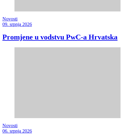
Novosti
09. srpnja 2026
Promjene u vodstvu PwC-a Hrvatska
Novosti
06. srpnja 2026