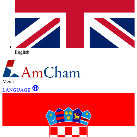
English
Menu
language
LANGUAGE