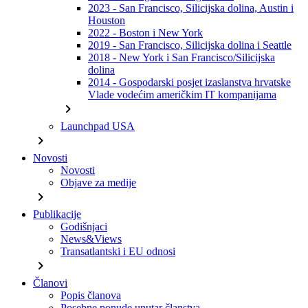
2023 - San Francisco, Silicijska dolina, Austin i
Houston
2022 - Boston i New York
2019 - San Francisco, Silicijska dolina i Seattle
2018 - New York i San Francisco/Silicijska
dolina
2014 - Gospodarski posjet izaslanstva hrvatske
Vlade vodećim američkim IT kompanijama
chevron_right
Launchpad USA
chevron_right
Novosti
Novosti
Objave za medije
chevron_right
Publikacije
Godišnjaci
News&Views
Transatlantski i EU odnosi
chevron_right
Članovi
Popis članova
Posebne ponude unutar članstva