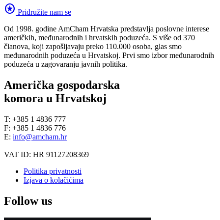
stars
Pridružite nam se
Od 1998. godine AmCham Hrvatska predstavlja poslovne interese
američkih, međunarodnih i hrvatskih poduzeća. S više od 370
članova, koji zapošljavaju preko 110.000 osoba, glas smo
međunarodnih poduzeća u Hrvatskoj. Prvi smo izbor međunarodnih
poduzeća u zagovaranju javnih politika.
Američka gospodarska
komora u Hrvatskoj
T: +385 1 4836 777
F: +385 1 4836 776
E:
info@amcham.hr
VAT ID: HR 91127208369
Politika privatnosti
Izjava o kolačićima
Follow us