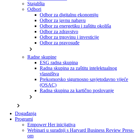
Stajališta
Odbori
Odbor za digitalnu ekonomiju
Odbor za javnu nabavu
Odbor za energetiku i zaštitu okoliša
Odbor za zdravstvo
Odbor za trgovinu i investicije
Odbor za pravosuđe
chevron_right
Radne skupine
ESG radna skupina
Radna skupina za zaštitu intelektualnog
vlasništva
Prekomorsko sigurnosno savjetodavno vijeće
(OSAC)
Radna skupina za kartično poslovanje
chevron_right
chevron_right
Događanja
Programi
Empower Her inicijativa
Webinari u suradnji s Harvard Business Review Press-
om