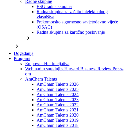
Radne skupine
ESG radna skupina
Radna skupina za zaštitu intelektualnog
vlasništva
Prekomorsko sigurnosno savjetodavno vijeće
(OSAC)
Radna skupina za kartično poslovanje
chevron_right
chevron_right
Događanja
Programi
Empower Her inicijativa
Webinari u suradnji s Harvard Business Review Press-
om
AmCham Talents
AmCham Talents 2026
AmCham Talents 2025
AmCham Talents 2024
AmCham Talents 2023
AmCham Talents 2022
AmCham Talents 2021
AmCham Talents 2020
AmCham Talents 2019
AmCham Talents 2018