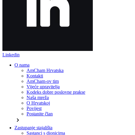
Linkedin
O nama
AmCham Hrvatska
Kontakti
AmCham-ov tim
Vijeće upravitelja
Kodeks dobre poslovne prakse
Naša mreža
O Hrvatskoj
Povijest
Postanite član
chevron_right
Zastupanje stajališta
Sastanci s dionicima