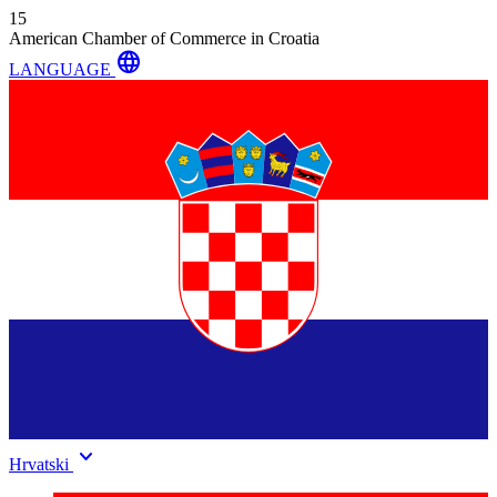
15
American Chamber of Commerce in Croatia
language
LANGUAGE
keyboard_arrow_down
Hrvatski