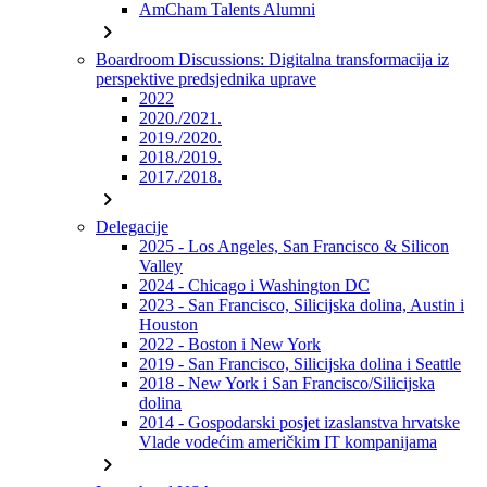
AmCham Talents Alumni
chevron_right
Boardroom Discussions: Digitalna transformacija iz
perspektive predsjednika uprave
2022
2020./2021.
2019./2020.
2018./2019.
2017./2018.
chevron_right
Delegacije
2025 - Los Angeles, San Francisco & Silicon
Valley
2024 - Chicago i Washington DC
2023 - San Francisco, Silicijska dolina, Austin i
Houston
2022 - Boston i New York
2019 - San Francisco, Silicijska dolina i Seattle
2018 - New York i San Francisco/Silicijska
dolina
2014 - Gospodarski posjet izaslanstva hrvatske
Vlade vodećim američkim IT kompanijama
chevron_right