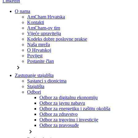
Linkedin
O nama
AmCham Hrvatska
Kontakti
AmCham-ov tim
Vijeće upravitelja
Kodeks dobre poslovne prakse
Naša mreža
O Hrvatskoj
Povijest
Postanite član
chevron_right
Zastupanje stajališta
Sastanci s dionicima
Stajališta
Odbori
Odbor za digitalnu ekonomiju
Odbor za javnu nabavu
Odbor za energetiku i zaštitu okoliša
Odbor za zdravstvo
Odbor za trgovinu i investicije
Odbor za pravosuđe
chevron_right