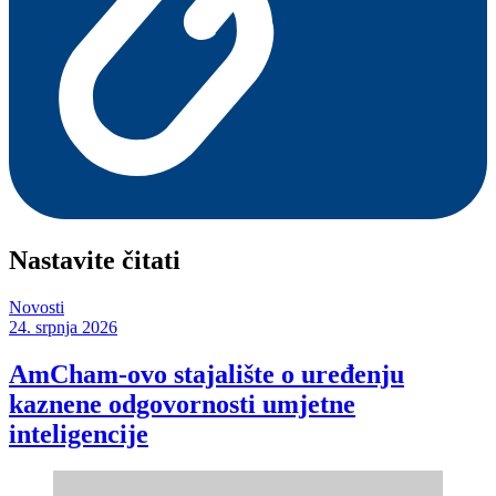
Nastavite čitati
Novosti
24. srpnja 2026
AmCham-ovo stajalište o uređenju
kaznene odgovornosti umjetne
inteligencije