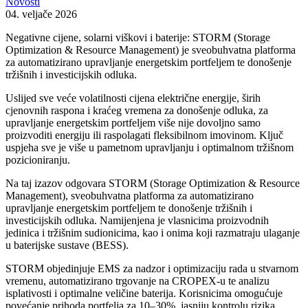
Novosti
04. veljače 2026
Negativne cijene, solarni viškovi i baterije: STORM (Storage
Optimization & Resource Management) je sveobuhvatna platforma
za automatizirano upravljanje energetskim portfeljem te donošenje
tržišnih i investicijskih odluka.
Uslijed sve veće volatilnosti cijena električne energije, širih
cjenovnih raspona i kraćeg vremena za donošenje odluka, za
upravljanje energetskim portfeljem više nije dovoljno samo
proizvoditi energiju ili raspolagati fleksibilnom imovinom. Ključ
uspjeha sve je više u pametnom upravljanju i optimalnom tržišnom
pozicioniranju.
Na taj izazov odgovara STORM (Storage Optimization & Resource
Management), sveobuhvatna platforma za automatizirano
upravljanje energetskim portfeljem te donošenje tržišnih i
investicijskih odluka. Namijenjena je vlasnicima proizvodnih
jedinica i tržišnim sudionicima, kao i onima koji razmatraju ulaganje
u baterijske sustave (BESS).
STORM objedinjuje EMS za nadzor i optimizaciju rada u stvarnom
vremenu, automatizirano trgovanje na CROPEX-u te analizu
isplativosti i optimalne veličine baterija. Korisnicima omogućuje
povećanje prihoda portfelja za 10–30%, jasniju kontrolu rizika,