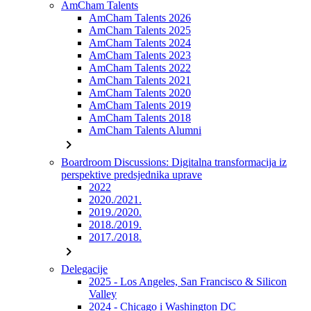
AmCham Talents
AmCham Talents 2026
AmCham Talents 2025
AmCham Talents 2024
AmCham Talents 2023
AmCham Talents 2022
AmCham Talents 2021
AmCham Talents 2020
AmCham Talents 2019
AmCham Talents 2018
AmCham Talents Alumni
chevron_right
Boardroom Discussions: Digitalna transformacija iz
perspektive predsjednika uprave
2022
2020./2021.
2019./2020.
2018./2019.
2017./2018.
chevron_right
Delegacije
2025 - Los Angeles, San Francisco & Silicon
Valley
2024 - Chicago i Washington DC