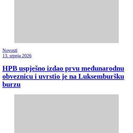
Novosti
13. srpnja 2026
HPB uspješno izdao prvu međunarodnu
obveznicu i uvrstio je na Luksemburšku
burzu