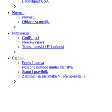
Launchpad USA
chevron_right
Novosti
Novosti
Objave za medije
chevron_right
Publikacije
Godišnjaci
News&Views
Transatlantski i EU odnosi
chevron_right
Članovi
Popis članova
Posebne ponude unutar članstva
Statut i pravilnik
Zapisnici sa sastanaka Vijeća upravitelja
chevron_right