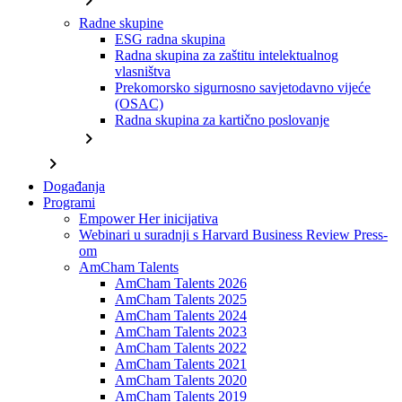
chevron_right
Radne skupine
ESG radna skupina
Radna skupina za zaštitu intelektualnog
vlasništva
Prekomorsko sigurnosno savjetodavno vijeće
(OSAC)
Radna skupina za kartično poslovanje
chevron_right
chevron_right
Događanja
Programi
Empower Her inicijativa
Webinari u suradnji s Harvard Business Review Press-
om
AmCham Talents
AmCham Talents 2026
AmCham Talents 2025
AmCham Talents 2024
AmCham Talents 2023
AmCham Talents 2022
AmCham Talents 2021
AmCham Talents 2020
AmCham Talents 2019