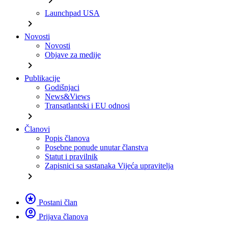
chevron_right
Launchpad USA
chevron_right
Novosti
Novosti
Objave za medije
chevron_right
Publikacije
Godišnjaci
News&Views
Transatlantski i EU odnosi
chevron_right
Članovi
Popis članova
Posebne ponude unutar članstva
Statut i pravilnik
Zapisnici sa sastanaka Vijeća upravitelja
chevron_right
stars
Postani član
account_circle
Prijava članova