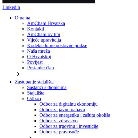
Linkedin
O nama
AmCham Hrvatska
Kontakti
AmCham-ov tim
Vijeće upravitelja
Kodeks dobre poslovne prakse
Naša mreža
O Hrvatskoj
Povijest
Postanite član
chevron_right
Zastupanje stajališta
Sastanci s dionicima
Stajališta
Odbori
Odbor za digitalnu ekonomiju
Odbor za javnu nabavu
Odbor za energetiku i zaštitu okoliša
Odbor za zdravstvo
Odbor za trgovinu i investicije
Odbor za pravosuđe