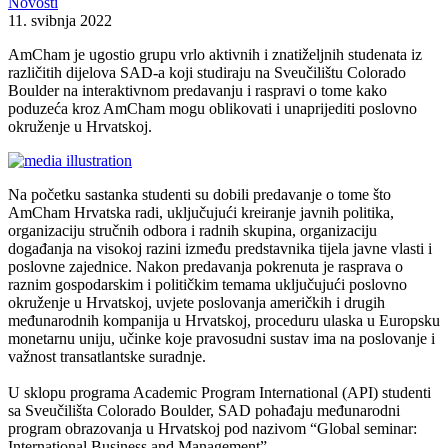
Novosti
11. svibnja 2022
AmCham je ugostio grupu vrlo aktivnih i znatiželjnih studenata iz
različitih dijelova SAD-a koji studiraju na Sveučilištu Colorado
Boulder na interaktivnom predavanju i raspravi o tome kako
poduzeća kroz AmCham mogu oblikovati i unaprijediti poslovno
okruženje u Hrvatskoj.
Na početku sastanka studenti su dobili predavanje o tome što
AmCham Hrvatska radi, uključujući kreiranje javnih politika,
organizaciju stručnih odbora i radnih skupina, organizaciju
događanja na visokoj razini između predstavnika tijela javne vlasti i
poslovne zajednice. Nakon predavanja pokrenuta je rasprava o
raznim gospodarskim i političkim temama uključujući poslovno
okruženje u Hrvatskoj, uvjete poslovanja američkih i drugih
međunarodnih kompanija u Hrvatskoj, proceduru ulaska u Europsku
monetarnu uniju, učinke koje pravosudni sustav ima na poslovanje i
važnost transatlantske suradnje.
U sklopu programa Academic Program International (API) studenti
sa Sveučilišta Colorado Boulder, SAD pohađaju međunarodni
program obrazovanja u Hrvatskoj pod nazivom “Global seminar:
International Business and Management”.