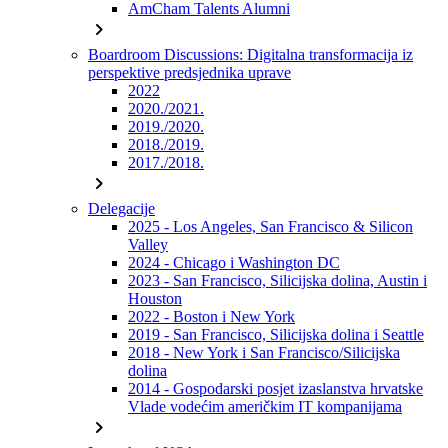
AmCham Talents Alumni
chevron_right
Boardroom Discussions: Digitalna transformacija iz
perspektive predsjednika uprave
2022
2020./2021.
2019./2020.
2018./2019.
2017./2018.
chevron_right
Delegacije
2025 - Los Angeles, San Francisco & Silicon
Valley
2024 - Chicago i Washington DC
2023 - San Francisco, Silicijska dolina, Austin i
Houston
2022 - Boston i New York
2019 - San Francisco, Silicijska dolina i Seattle
2018 - New York i San Francisco/Silicijska
dolina
2014 - Gospodarski posjet izaslanstva hrvatske
Vlade vodećim američkim IT kompanijama
chevron_right