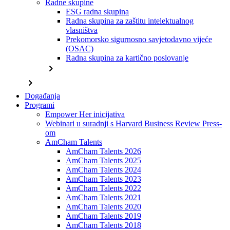
Radne skupine
ESG radna skupina
Radna skupina za zaštitu intelektualnog
vlasništva
Prekomorsko sigurnosno savjetodavno vijeće
(OSAC)
Radna skupina za kartično poslovanje
chevron_right
chevron_right
Događanja
Programi
Empower Her inicijativa
Webinari u suradnji s Harvard Business Review Press-
om
AmCham Talents
AmCham Talents 2026
AmCham Talents 2025
AmCham Talents 2024
AmCham Talents 2023
AmCham Talents 2022
AmCham Talents 2021
AmCham Talents 2020
AmCham Talents 2019
AmCham Talents 2018