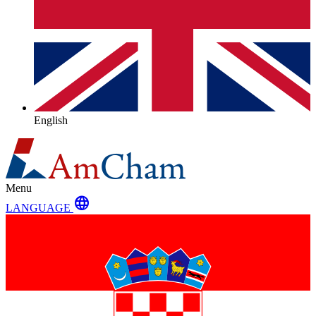
English
Menu
language
LANGUAGE