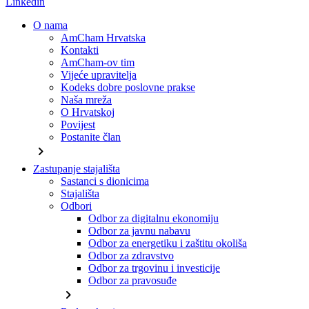
Linkedin
O nama
AmCham Hrvatska
Kontakti
AmCham-ov tim
Vijeće upravitelja
Kodeks dobre poslovne prakse
Naša mreža
O Hrvatskoj
Povijest
Postanite član
chevron_right
Zastupanje stajališta
Sastanci s dionicima
Stajališta
Odbori
Odbor za digitalnu ekonomiju
Odbor za javnu nabavu
Odbor za energetiku i zaštitu okoliša
Odbor za zdravstvo
Odbor za trgovinu i investicije
Odbor za pravosuđe
chevron_right