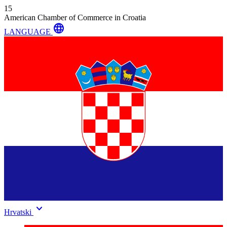
15
American Chamber of Commerce in Croatia
language
LANGUAGE
keyboard_arrow_down
Hrvatski