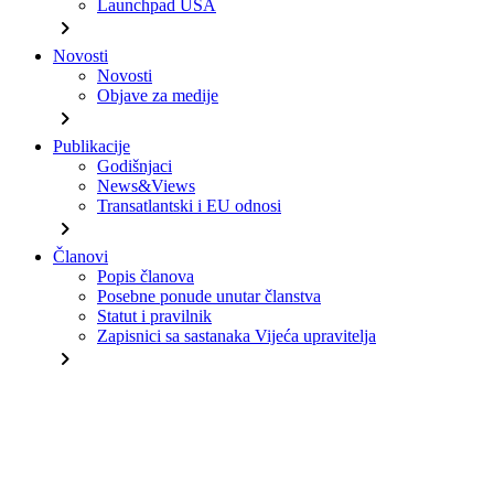
Launchpad USA
chevron_right
Novosti
Novosti
Objave za medije
chevron_right
Publikacije
Godišnjaci
News&Views
Transatlantski i EU odnosi
chevron_right
Članovi
Popis članova
Posebne ponude unutar članstva
Statut i pravilnik
Zapisnici sa sastanaka Vijeća upravitelja
chevron_right