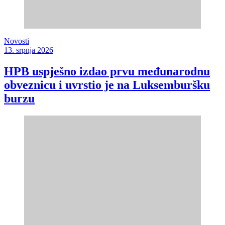
Novosti
13. srpnja 2026
HPB uspješno izdao prvu međunarodnu
obveznicu i uvrstio je na Luksemburšku
burzu