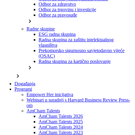
Odbor za zdravstvo
Odbor za trgovinu i investicije
Odbor za pravosuđe
chevron_right
Radne skupine
ESG radna skupina
Radna skupina za zaštitu intelektualnog
vlasništva
Prekomorsko sigurnosno savjetodavno vijeće
(OSAC)
Radna skupina za kartično poslovanje
chevron_right
chevron_right
Događanja
Programi
Empower Her inicijativa
Webinari u suradnji s Harvard Business Review Press-
om
AmCham Talents
AmCham Talents 2026
AmCham Talents 2025
AmCham Talents 2024
AmCham Talents 2023