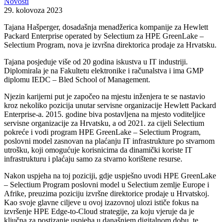
Novosti
29. kolovoza 2023
Tajana Hašperger, dosadašnja menadžerica kompanije za Hewlett
Packard Enterprise operated by Selectium za HPE GreenLake –
Selectium Program, nova je izvršna direktorica prodaje za Hrvatsku.
Tajana posjeduje više od 20 godina iskustva u IT industriji.
Diplomirala je na Fakultetu elektronike i računalstva i ima GMP
diplomu IEDC – Bled School of Management.
Njezin karijerni put je započeo na mjestu inženjera te se nastavio
kroz nekoliko pozicija unutar servisne organizacije Hewlett Packard
Enterprise-a. 2015. godine biva postavljena na mjesto voditeljice
servisne organizacije za Hrvatsku, a od 2021. za cijeli Selectium
pokreće i vodi program HPE GreenLake – Selectium Program,
poslovni model zasnovan na plaćanju IT infrastrukture po stvarnom
utrošku, koji omogućuje korisnicima da dinamički koriste IT
infrastrukturu i plaćaju samo za stvarno korištene resurse.
Nakon uspjeha na toj poziciji, gdje uspješno uvodi HPE GreenLake
– Selectium Program poslovni model u Selectium zemlje Europe i
Afrike, preuzima poziciju izvršne direktorice prodaje u Hrvatskoj.
Kao svoje glavne ciljeve u ovoj izazovnoj ulozi ističe fokus na
izvršenje HPE Edge-to-Cloud strategije, za koju vjeruje da je
ključna za postizanje uspjeha u današnjem digitalnom dobu, te