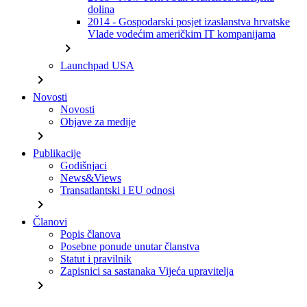
dolina
2014 - Gospodarski posjet izaslanstva hrvatske
Vlade vodećim američkim IT kompanijama
chevron_right
Launchpad USA
chevron_right
Novosti
Novosti
Objave za medije
chevron_right
Publikacije
Godišnjaci
News&Views
Transatlantski i EU odnosi
chevron_right
Članovi
Popis članova
Posebne ponude unutar članstva
Statut i pravilnik
Zapisnici sa sastanaka Vijeća upravitelja
chevron_right