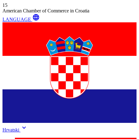
15
American Chamber of Commerce in Croatia
language
LANGUAGE
keyboard_arrow_down
Hrvatski