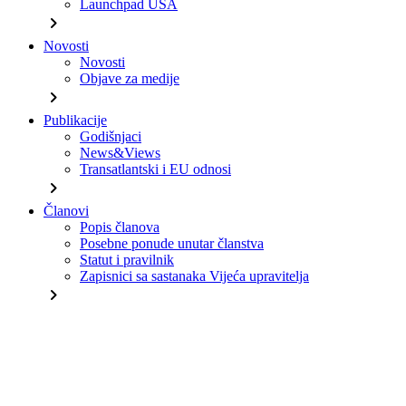
Launchpad USA
chevron_right
Novosti
Novosti
Objave za medije
chevron_right
Publikacije
Godišnjaci
News&Views
Transatlantski i EU odnosi
chevron_right
Članovi
Popis članova
Posebne ponude unutar članstva
Statut i pravilnik
Zapisnici sa sastanaka Vijeća upravitelja
chevron_right