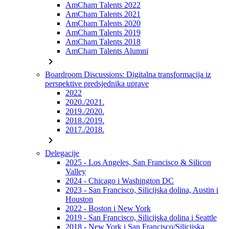
AmCham Talents 2022
AmCham Talents 2021
AmCham Talents 2020
AmCham Talents 2019
AmCham Talents 2018
AmCham Talents Alumni
chevron_right
Boardroom Discussions: Digitalna transformacija iz
perspektive predsjednika uprave
2022
2020./2021.
2019./2020.
2018./2019.
2017./2018.
chevron_right
Delegacije
2025 - Los Angeles, San Francisco & Silicon
Valley
2024 - Chicago i Washington DC
2023 - San Francisco, Silicijska dolina, Austin i
Houston
2022 - Boston i New York
2019 - San Francisco, Silicijska dolina i Seattle
2018 - New York i San Francisco/Silicijska