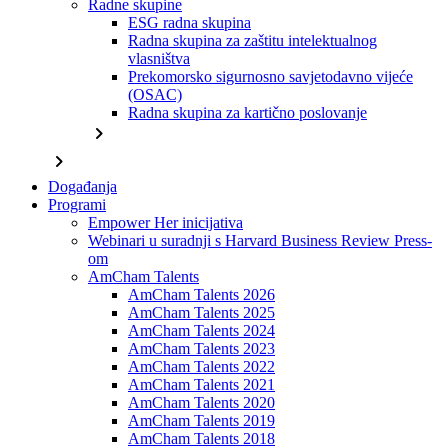
Radne skupine
ESG radna skupina
Radna skupina za zaštitu intelektualnog
vlasništva
Prekomorsko sigurnosno savjetodavno vijeće
(OSAC)
Radna skupina za kartično poslovanje
chevron_right
chevron_right
Događanja
Programi
Empower Her inicijativa
Webinari u suradnji s Harvard Business Review Press-
om
AmCham Talents
AmCham Talents 2026
AmCham Talents 2025
AmCham Talents 2024
AmCham Talents 2023
AmCham Talents 2022
AmCham Talents 2021
AmCham Talents 2020
AmCham Talents 2019
AmCham Talents 2018