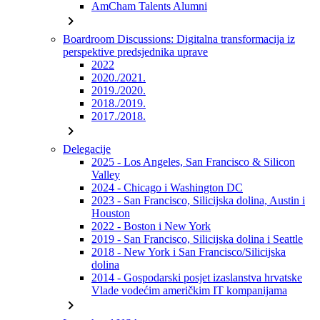
AmCham Talents Alumni
chevron_right
Boardroom Discussions: Digitalna transformacija iz
perspektive predsjednika uprave
2022
2020./2021.
2019./2020.
2018./2019.
2017./2018.
chevron_right
Delegacije
2025 - Los Angeles, San Francisco & Silicon
Valley
2024 - Chicago i Washington DC
2023 - San Francisco, Silicijska dolina, Austin i
Houston
2022 - Boston i New York
2019 - San Francisco, Silicijska dolina i Seattle
2018 - New York i San Francisco/Silicijska
dolina
2014 - Gospodarski posjet izaslanstva hrvatske
Vlade vodećim američkim IT kompanijama
chevron_right