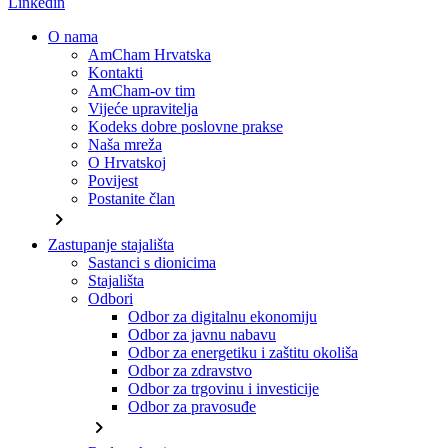
Linkedin
O nama
AmCham Hrvatska
Kontakti
AmCham-ov tim
Vijeće upravitelja
Kodeks dobre poslovne prakse
Naša mreža
O Hrvatskoj
Povijest
Postanite član
chevron_right
Zastupanje stajališta
Sastanci s dionicima
Stajališta
Odbori
Odbor za digitalnu ekonomiju
Odbor za javnu nabavu
Odbor za energetiku i zaštitu okoliša
Odbor za zdravstvo
Odbor za trgovinu i investicije
Odbor za pravosuđe
chevron_right