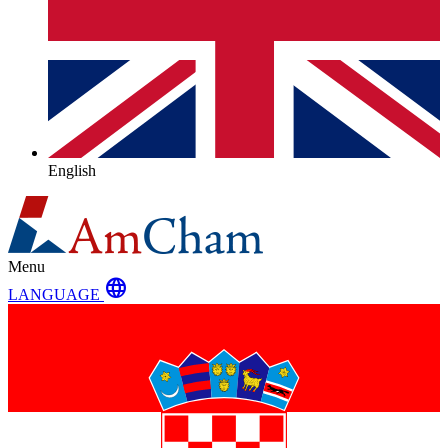
English
Menu
language
LANGUAGE