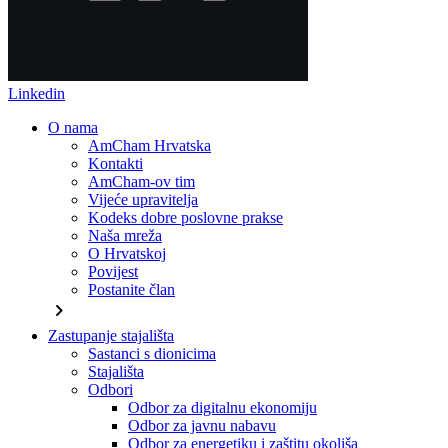
Linkedin
O nama
AmCham Hrvatska
Kontakti
AmCham-ov tim
Vijeće upravitelja
Kodeks dobre poslovne prakse
Naša mreža
O Hrvatskoj
Povijest
Postanite član
chevron_right
Zastupanje stajališta
Sastanci s dionicima
Stajališta
Odbori
Odbor za digitalnu ekonomiju
Odbor za javnu nabavu
Odbor za energetiku i zaštitu okoliša