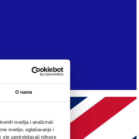
O nama
enih medija i analizirali
ene medije, oglašavanje i
k ste upotrebljavali njihove