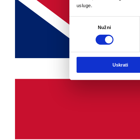
usluge.
Odabir
Nužni
pristanka
Uskrati