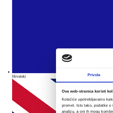
Privola
Hrvatski
Ova web-stranica koristi kol
Kolačiće upotrebljavamo kako 
promet. Isto tako, podatke o 
analizu, a oni ih mogu kombini