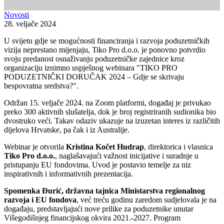
Novosti
28. veljače 2024
U svijetu gdje se mogućnosti financiranja i razvoja poduzetničkih
vizija neprestano mijenjaju, Tiko Pro d.o.o. je ponovno potvrdio
svoju predanost osnaživanju poduzetničke zajednice kroz
organizaciju iznimno uspješnog webinara "TIKO PRO
PODUZETNIČKI DORUČAK 2024 – Gdje se skrivaju
bespovratna sredstva?".
Održan 15. veljače 2024. na Zoom platformi, događaj je privukao
preko 300 aktivnih slušatelja, dok je broj registriranih sudionika bio
dvostruko veći. Takav odaziv ukazuje na izuzetan interes iz različitih
dijelova Hrvatske, pa čak i iz Australije.
Webinar je otvorila
Kristina Kočet Hudrap
, direktorica i vlasnica
Tiko Pro d.o.o.
, naglašavajući važnost inicijative i suradnje u
pristupanju EU fondovima. Uvod je postavio temelje za niz
inspirativnih i informativnih prezentacija.
Spomenka Đurić, državna tajnica Ministarstva regionalnog
razvoja i EU fondova
, već treću godinu zaredom sudjelovala je na
događaju, predstavljajući nove prilike za poduzetnike unutar
Višegodišnjeg financijskog okvira 2021.-2027. Program