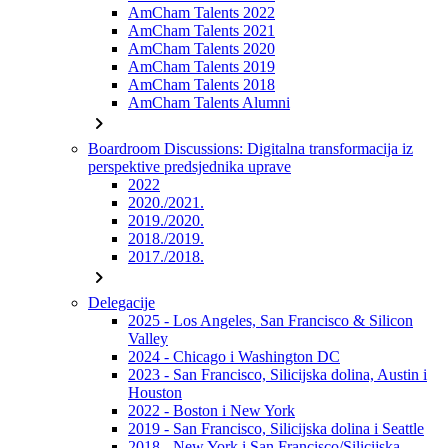
AmCham Talents 2022
AmCham Talents 2021
AmCham Talents 2020
AmCham Talents 2019
AmCham Talents 2018
AmCham Talents Alumni
chevron_right
Boardroom Discussions: Digitalna transformacija iz
perspektive predsjednika uprave
2022
2020./2021.
2019./2020.
2018./2019.
2017./2018.
chevron_right
Delegacije
2025 - Los Angeles, San Francisco & Silicon
Valley
2024 - Chicago i Washington DC
2023 - San Francisco, Silicijska dolina, Austin i
Houston
2022 - Boston i New York
2019 - San Francisco, Silicijska dolina i Seattle
2018 - New York i San Francisco/Silicijska