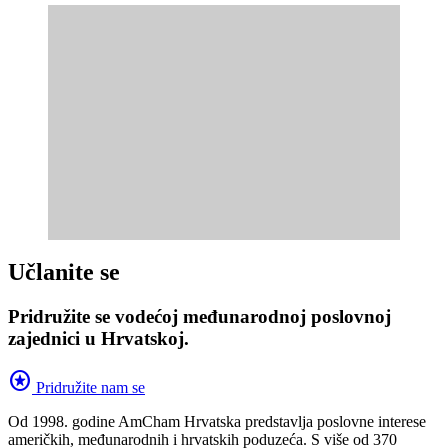
Učlanite se
Pridružite se vodećoj međunarodnoj poslovnoj
zajednici u Hrvatskoj.
stars
Pridružite nam se
Od 1998. godine AmCham Hrvatska predstavlja poslovne interese
američkih, međunarodnih i hrvatskih poduzeća. S više od 370