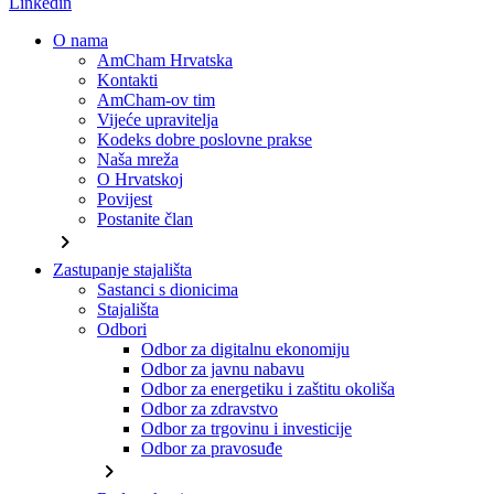
Linkedin
O nama
AmCham Hrvatska
Kontakti
AmCham-ov tim
Vijeće upravitelja
Kodeks dobre poslovne prakse
Naša mreža
O Hrvatskoj
Povijest
Postanite član
chevron_right
Zastupanje stajališta
Sastanci s dionicima
Stajališta
Odbori
Odbor za digitalnu ekonomiju
Odbor za javnu nabavu
Odbor za energetiku i zaštitu okoliša
Odbor za zdravstvo
Odbor za trgovinu i investicije
Odbor za pravosuđe
chevron_right