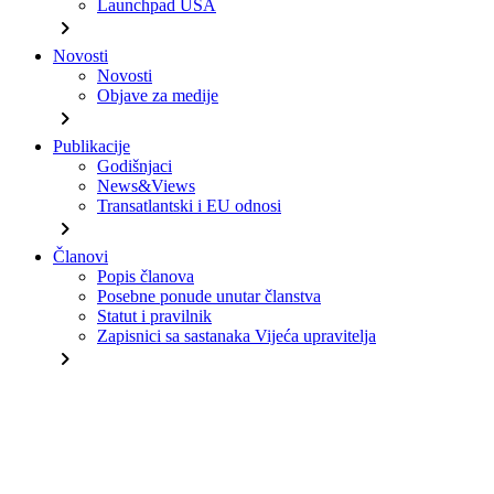
Launchpad USA
chevron_right
Novosti
Novosti
Objave za medije
chevron_right
Publikacije
Godišnjaci
News&Views
Transatlantski i EU odnosi
chevron_right
Članovi
Popis članova
Posebne ponude unutar članstva
Statut i pravilnik
Zapisnici sa sastanaka Vijeća upravitelja
chevron_right