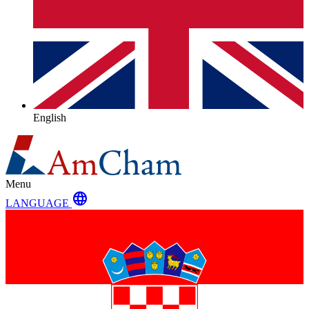
English
Menu
language
LANGUAGE