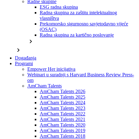
Radne skupine
ESG radna skupina
Radna skupina za zaštitu intelektualnog
vlasništva
Prekomorsko sigurnosno savjetodavno vijeće
(OSAC)
Radna skupina za kartično poslovanje
chevron_right
chevron_right
Događanja
Programi
Empower Her inicijativa
Webinari u suradnji s Harvard Business Review Press-
om
AmCham Talents
AmCham Talents 2026
AmCham Talents 2025
AmCham Talents 2024
AmCham Talents 2023
AmCham Talents 2022
AmCham Talents 2021
AmCham Talents 2020
AmCham Talents 2019
AmCham Talents 2018