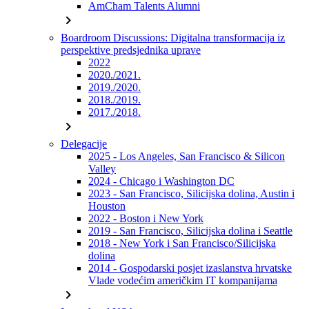
AmCham Talents Alumni
chevron_right
Boardroom Discussions: Digitalna transformacija iz
perspektive predsjednika uprave
2022
2020./2021.
2019./2020.
2018./2019.
2017./2018.
chevron_right
Delegacije
2025 - Los Angeles, San Francisco & Silicon
Valley
2024 - Chicago i Washington DC
2023 - San Francisco, Silicijska dolina, Austin i
Houston
2022 - Boston i New York
2019 - San Francisco, Silicijska dolina i Seattle
2018 - New York i San Francisco/Silicijska
dolina
2014 - Gospodarski posjet izaslanstva hrvatske
Vlade vodećim američkim IT kompanijama
chevron_right