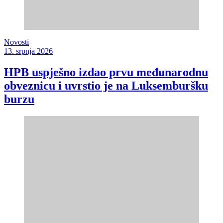
Novosti
13. srpnja 2026
HPB uspješno izdao prvu međunarodnu
obveznicu i uvrstio je na Luksemburšku
burzu