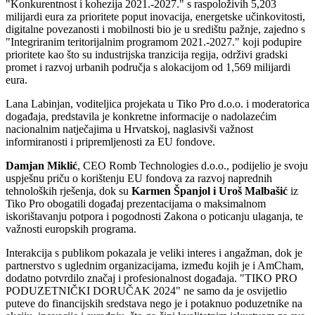
"Konkurentnost i kohezija 2021.-2027." s raspoloživih 5,203
milijardi eura za prioritete poput inovacija, energetske učinkovitosti,
digitalne povezanosti i mobilnosti bio je u središtu pažnje, zajedno s
"Integriranim teritorijalnim programom 2021.-2027." koji podupire
prioritete kao što su industrijska tranzicija regija, održivi gradski
promet i razvoj urbanih područja s alokacijom od 1,569 milijardi
eura.
Lana Labinjan, voditeljica projekata u Tiko Pro d.o.o. i moderatorica
događaja, predstavila je konkretne informacije o nadolazećim
nacionalnim natječajima u Hrvatskoj, naglasivši važnost
informiranosti i pripremljenosti za EU fondove.
Damjan Miklić
, CEO Romb Technologies d.o.o., podijelio je svoju
uspješnu priču o korištenju EU fondova za razvoj naprednih
tehnoloških rješenja, dok su
Karmen Španjol i Uroš Malbašić
iz
Tiko Pro obogatili događaj prezentacijama o maksimalnom
iskorištavanju potpora i pogodnosti Zakona o poticanju ulaganja, te
važnosti europskih programa.
Interakcija s publikom pokazala je veliki interes i angažman, dok je
partnerstvo s uglednim organizacijama, između kojih je i AmCham,
dodatno potvrdilo značaj i profesionalnost događaja. "TIKO PRO
PODUZETNIČKI DORUČAK 2024" ne samo da je osvijetlio
puteve do financijskih sredstava nego je i potaknuo poduzetnike na