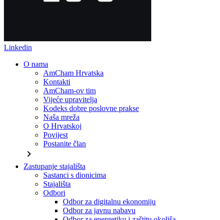
Linkedin
O nama
AmCham Hrvatska
Kontakti
AmCham-ov tim
Vijeće upravitelja
Kodeks dobre poslovne prakse
Naša mreža
O Hrvatskoj
Povijest
Postanite član
chevron_right
Zastupanje stajališta
Sastanci s dionicima
Stajališta
Odbori
Odbor za digitalnu ekonomiju
Odbor za javnu nabavu
Odbor za energetiku i zaštitu okoliša