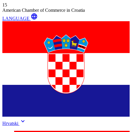
15
American Chamber of Commerce in Croatia
language
LANGUAGE
keyboard_arrow_down
Hrvatski