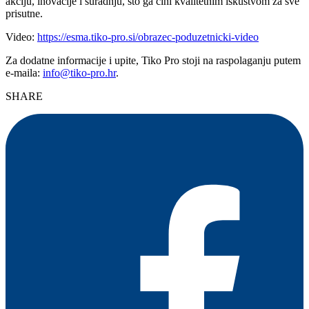
akciju, inovacije i suradnju, što ga čini kvalitetnim iskustvom za sve
prisutne.
Video:
https://esma.tiko-pro.si/obrazec-poduzetnicki-video
Za dodatne informacije i upite, Tiko Pro stoji na raspolaganju putem
e-maila:
info@tiko-pro.hr
.
SHARE