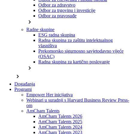
Odbor za zdravstvo
Odbor za trgovinu i investicije
Odbor za pravosuđe
chevron_right
Radne skupine
ESG radna skupina
Radna skupina za zaštitu intelektualnog
vlasništva
Prekomorsko sigurnosno savjetodavno vijeće
(OSAC)
Radna skupina za kartično poslovanje
chevron_right
chevron_right
Događanja
Programi
Empower Her inicijativa
Webinari u suradnji s Harvard Business Review Press-
om
AmCham Talents
AmCham Talents 2026
AmCham Talents 2025
AmCham Talents 2024
AmCham Talents 2023