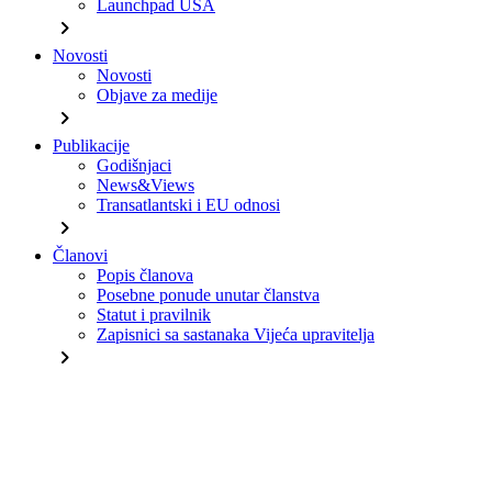
Launchpad USA
chevron_right
Novosti
Novosti
Objave za medije
chevron_right
Publikacije
Godišnjaci
News&Views
Transatlantski i EU odnosi
chevron_right
Članovi
Popis članova
Posebne ponude unutar članstva
Statut i pravilnik
Zapisnici sa sastanaka Vijeća upravitelja
chevron_right