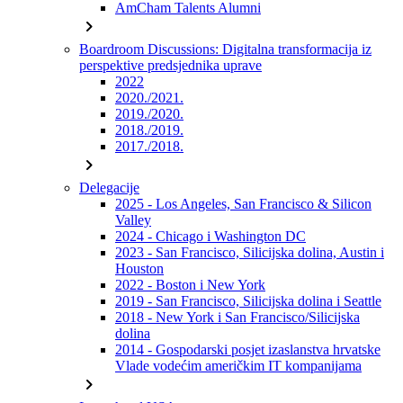
AmCham Talents Alumni
chevron_right
Boardroom Discussions: Digitalna transformacija iz
perspektive predsjednika uprave
2022
2020./2021.
2019./2020.
2018./2019.
2017./2018.
chevron_right
Delegacije
2025 - Los Angeles, San Francisco & Silicon
Valley
2024 - Chicago i Washington DC
2023 - San Francisco, Silicijska dolina, Austin i
Houston
2022 - Boston i New York
2019 - San Francisco, Silicijska dolina i Seattle
2018 - New York i San Francisco/Silicijska
dolina
2014 - Gospodarski posjet izaslanstva hrvatske
Vlade vodećim američkim IT kompanijama
chevron_right