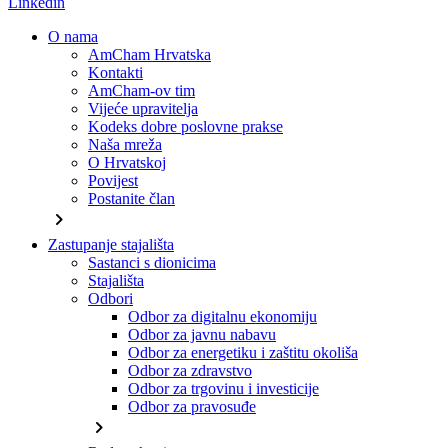
Linkedin
O nama
AmCham Hrvatska
Kontakti
AmCham-ov tim
Vijeće upravitelja
Kodeks dobre poslovne prakse
Naša mreža
O Hrvatskoj
Povijest
Postanite član
chevron_right
Zastupanje stajališta
Sastanci s dionicima
Stajališta
Odbori
Odbor za digitalnu ekonomiju
Odbor za javnu nabavu
Odbor za energetiku i zaštitu okoliša
Odbor za zdravstvo
Odbor za trgovinu i investicije
Odbor za pravosuđe
chevron_right