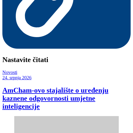
Nastavite čitati
Novosti
24. srpnja 2026
AmCham-ovo stajalište o uređenju
kaznene odgovornosti umjetne
inteligencije