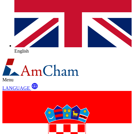
English
Menu
language
LANGUAGE