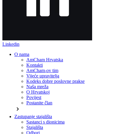
Linkedin
O nama
AmCham Hrvatska
Kontakti
AmCham-ov tim
Vijeće upravitelja
Kodeks dobre poslovne prakse
Naša mreža
O Hrvatskoj
Povijest
Postanite član
chevron_right
Zastupanje stajališta
Sastanci s dionicima
Stajališta
Odbori