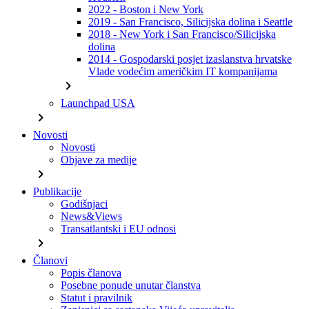
2022 - Boston i New York
2019 - San Francisco, Silicijska dolina i Seattle
2018 - New York i San Francisco/Silicijska
dolina
2014 - Gospodarski posjet izaslanstva hrvatske
Vlade vodećim američkim IT kompanijama
chevron_right
Launchpad USA
chevron_right
Novosti
Novosti
Objave za medije
chevron_right
Publikacije
Godišnjaci
News&Views
Transatlantski i EU odnosi
chevron_right
Članovi
Popis članova
Posebne ponude unutar članstva
Statut i pravilnik