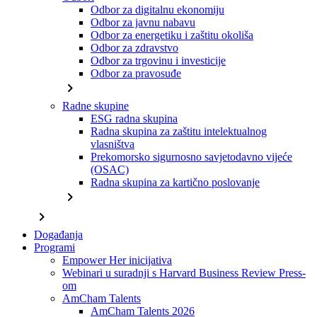
Odbor za digitalnu ekonomiju
Odbor za javnu nabavu
Odbor za energetiku i zaštitu okoliša
Odbor za zdravstvo
Odbor za trgovinu i investicije
Odbor za pravosuđe
chevron_right
Radne skupine
ESG radna skupina
Radna skupina za zaštitu intelektualnog
vlasništva
Prekomorsko sigurnosno savjetodavno vijeće
(OSAC)
Radna skupina za kartično poslovanje
chevron_right
chevron_right
Događanja
Programi
Empower Her inicijativa
Webinari u suradnji s Harvard Business Review Press-
om
AmCham Talents
AmCham Talents 2026