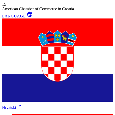
15
American Chamber of Commerce in Croatia
language
LANGUAGE
keyboard_arrow_down
Hrvatski