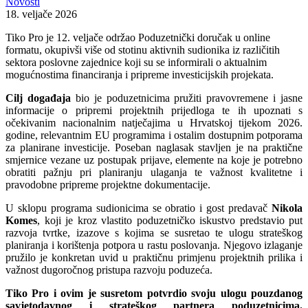
Novosti
18. veljače 2026
Tiko Pro je 12. veljače održao Poduzetnički doručak u online
formatu, okupivši više od stotinu aktivnih sudionika iz različitih
sektora poslovne zajednice koji su se informirali o aktualnim
mogućnostima financiranja i pripreme investicijskih projekata.
Cilj događaja
bio je poduzetnicima pružiti pravovremene i jasne
informacije o pripremi projektnih prijedloga te ih upoznati s
očekivanim nacionalnim natječajima u Hrvatskoj tijekom 2026.
godine, relevantnim EU programima i ostalim dostupnim potporama
za planirane investicije. Poseban naglasak stavljen je na praktične
smjernice vezane uz postupak prijave, elemente na koje je potrebno
obratiti pažnju pri planiranju ulaganja te važnost kvalitetne i
pravodobne pripreme projektne dokumentacije.
U sklopu programa sudionicima se obratio i gost predavač
Nikola
Komes
, koji je kroz vlastito poduzetničko iskustvo predstavio put
razvoja tvrtke, izazove s kojima se susretao te ulogu strateškog
planiranja i korištenja potpora u rastu poslovanja. Njegovo izlaganje
pružilo je konkretan uvid u praktičnu primjenu projektnih prilika i
važnost dugoročnog pristupa razvoju poduzeća.
Tiko Pro i ovim je susretom potvrdio svoju ulogu pouzdanog
savjetodavnog i strateškog partnera poduzetnicima.