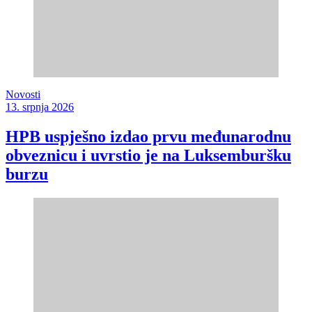
Novosti
13. srpnja 2026
HPB uspješno izdao prvu međunarodnu
obveznicu i uvrstio je na Luksemburšku
burzu