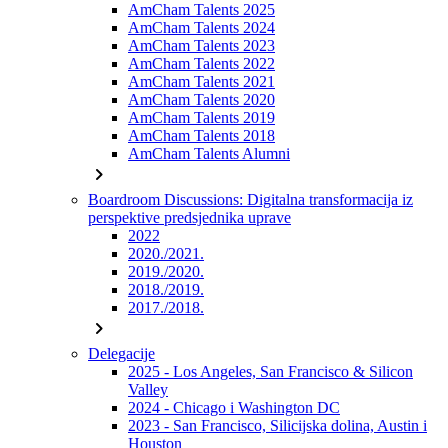
AmCham Talents 2025
AmCham Talents 2024
AmCham Talents 2023
AmCham Talents 2022
AmCham Talents 2021
AmCham Talents 2020
AmCham Talents 2019
AmCham Talents 2018
AmCham Talents Alumni
chevron_right
Boardroom Discussions: Digitalna transformacija iz
perspektive predsjednika uprave
2022
2020./2021.
2019./2020.
2018./2019.
2017./2018.
chevron_right
Delegacije
2025 - Los Angeles, San Francisco & Silicon
Valley
2024 - Chicago i Washington DC
2023 - San Francisco, Silicijska dolina, Austin i
Houston