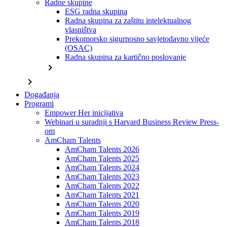
Radne skupine
ESG radna skupina
Radna skupina za zaštitu intelektualnog
vlasništva
Prekomorsko sigurnosno savjetodavno vijeće
(OSAC)
Radna skupina za kartično poslovanje
chevron_right
chevron_right
Događanja
Programi
Empower Her inicijativa
Webinari u suradnji s Harvard Business Review Press-
om
AmCham Talents
AmCham Talents 2026
AmCham Talents 2025
AmCham Talents 2024
AmCham Talents 2023
AmCham Talents 2022
AmCham Talents 2021
AmCham Talents 2020
AmCham Talents 2019
AmCham Talents 2018