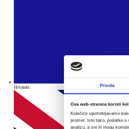
Privola
Hrvatski
Ova web-stranica koristi kol
Kolačiće upotrebljavamo kako 
promet. Isto tako, podatke o 
analizu, a oni ih mogu kombini