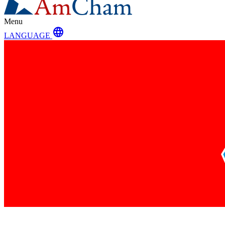
Menu
language
LANGUAGE