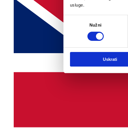
usluge.
Odabir
Nužni
pristanka
Uskrati