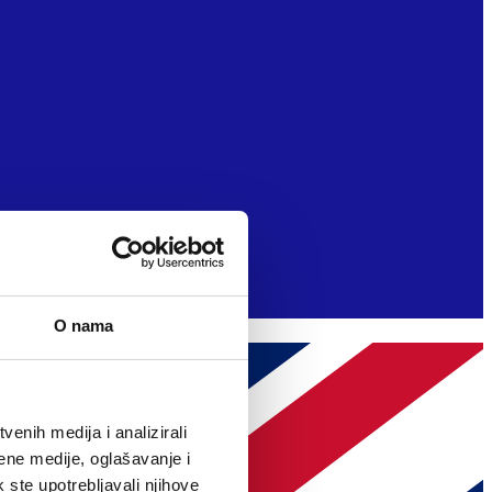
O nama
enih medija i analizirali
ene medije, oglašavanje i
k ste upotrebljavali njihove