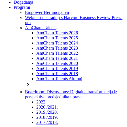
Događanja
Programi
Empower Her inicijativa
Webinari u suradnji s Harvard Business Review Press-
om
AmCham Talents
AmCham Talents 2026
AmCham Talents 2025
AmCham Talents 2024
AmCham Talents 2023
AmCham Talents 2022
AmCham Talents 2021
AmCham Talents 2020
AmCham Talents 2019
AmCham Talents 2018
AmCham Talents Alumni
chevron_right
Boardroom Discussions: Digitalna transformacija iz
perspektive predsjednika uprave
2022
2020./2021.
2019./2020.
2018./2019.
2017./2018.