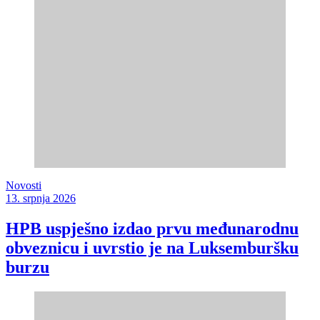
Novosti
13. srpnja 2026
HPB uspješno izdao prvu međunarodnu
obveznicu i uvrstio je na Luksemburšku
burzu