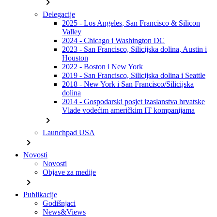
chevron_right
Delegacije
2025 - Los Angeles, San Francisco & Silicon
Valley
2024 - Chicago i Washington DC
2023 - San Francisco, Silicijska dolina, Austin i
Houston
2022 - Boston i New York
2019 - San Francisco, Silicijska dolina i Seattle
2018 - New York i San Francisco/Silicijska
dolina
2014 - Gospodarski posjet izaslanstva hrvatske
Vlade vodećim američkim IT kompanijama
chevron_right
Launchpad USA
chevron_right
Novosti
Novosti
Objave za medije
chevron_right
Publikacije
Godišnjaci
News&Views