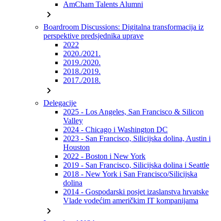
AmCham Talents Alumni
chevron_right
Boardroom Discussions: Digitalna transformacija iz
perspektive predsjednika uprave
2022
2020./2021.
2019./2020.
2018./2019.
2017./2018.
chevron_right
Delegacije
2025 - Los Angeles, San Francisco & Silicon
Valley
2024 - Chicago i Washington DC
2023 - San Francisco, Silicijska dolina, Austin i
Houston
2022 - Boston i New York
2019 - San Francisco, Silicijska dolina i Seattle
2018 - New York i San Francisco/Silicijska
dolina
2014 - Gospodarski posjet izaslanstva hrvatske
Vlade vodećim američkim IT kompanijama
chevron_right