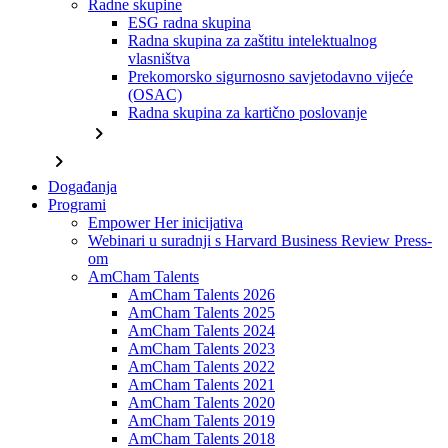
Radne skupine
ESG radna skupina
Radna skupina za zaštitu intelektualnog
vlasništva
Prekomorsko sigurnosno savjetodavno vijeće
(OSAC)
Radna skupina za kartično poslovanje
chevron_right
chevron_right
Događanja
Programi
Empower Her inicijativa
Webinari u suradnji s Harvard Business Review Press-
om
AmCham Talents
AmCham Talents 2026
AmCham Talents 2025
AmCham Talents 2024
AmCham Talents 2023
AmCham Talents 2022
AmCham Talents 2021
AmCham Talents 2020
AmCham Talents 2019
AmCham Talents 2018