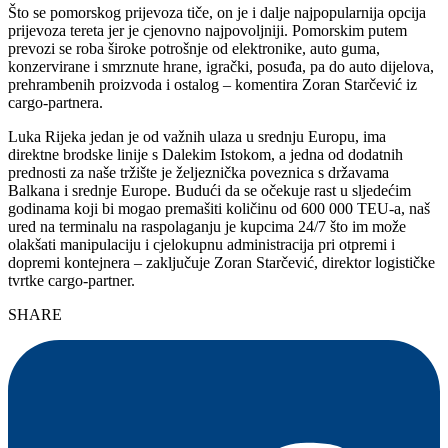
Što se pomorskog prijevoza tiče, on je i dalje najpopularnija opcija
prijevoza tereta jer je cjenovno najpovoljniji. Pomorskim putem
prevozi se roba široke potrošnje od elektronike, auto guma,
konzervirane i smrznute hrane, igrački, posuđa, pa do auto dijelova,
prehrambenih proizvoda i ostalog – komentira Zoran Starčević iz
cargo-partnera.
Luka Rijeka jedan je od važnih ulaza u srednju Europu, ima
direktne brodske linije s Dalekim Istokom, a jedna od dodatnih
prednosti za naše tržište je željeznička poveznica s državama
Balkana i srednje Europe. Budući da se očekuje rast u sljedećim
godinama koji bi mogao premašiti količinu od 600 000 TEU-a, naš
ured na terminalu na raspolaganju je kupcima 24/7 što im može
olakšati manipulaciju i cjelokupnu administracija pri otpremi i
dopremi kontejnera – zaključuje Zoran Starčević, direktor logističke
tvrtke cargo-partner.
SHARE