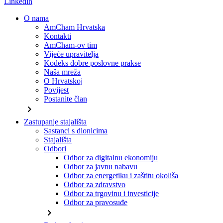
Linkedin
O nama
AmCham Hrvatska
Kontakti
AmCham-ov tim
Vijeće upravitelja
Kodeks dobre poslovne prakse
Naša mreža
O Hrvatskoj
Povijest
Postanite član
chevron_right
Zastupanje stajališta
Sastanci s dionicima
Stajališta
Odbori
Odbor za digitalnu ekonomiju
Odbor za javnu nabavu
Odbor za energetiku i zaštitu okoliša
Odbor za zdravstvo
Odbor za trgovinu i investicije
Odbor za pravosuđe
chevron_right