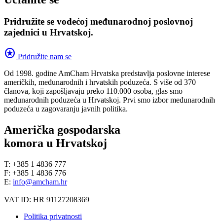
Pridružite se vodećoj međunarodnoj poslovnoj
zajednici u Hrvatskoj.
stars
Pridružite nam se
Od 1998. godine AmCham Hrvatska predstavlja poslovne interese
američkih, međunarodnih i hrvatskih poduzeća. S više od 370
članova, koji zapošljavaju preko 110.000 osoba, glas smo
međunarodnih poduzeća u Hrvatskoj. Prvi smo izbor međunarodnih
poduzeća u zagovaranju javnih politika.
Američka gospodarska
komora u Hrvatskoj
T: +385 1 4836 777
F: +385 1 4836 776
E:
info@amcham.hr
VAT ID: HR 91127208369
Politika privatnosti