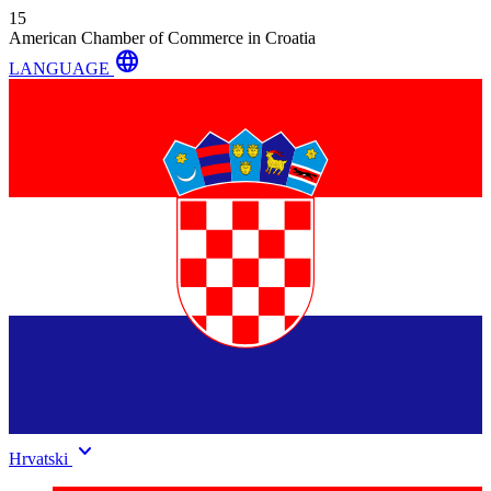
15
American Chamber of Commerce in Croatia
language
LANGUAGE
keyboard_arrow_down
Hrvatski