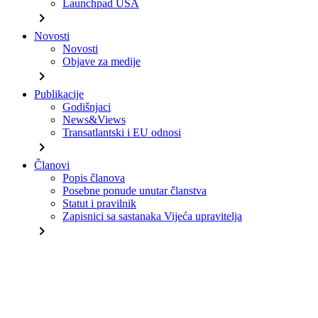
Launchpad USA
chevron_right
Novosti
Novosti
Objave za medije
chevron_right
Publikacije
Godišnjaci
News&Views
Transatlantski i EU odnosi
chevron_right
Članovi
Popis članova
Posebne ponude unutar članstva
Statut i pravilnik
Zapisnici sa sastanaka Vijeća upravitelja
chevron_right