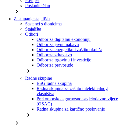
Povijest
Postanite član
chevron_right
Zastupanje stajališta
Sastanci s dionicima
Stajališta
Odbori
Odbor za digitalnu ekonomiju
Odbor za javnu nabavu
Odbor za energetiku i zaštitu okoliša
Odbor za zdravstvo
Odbor za trgovinu i investicije
Odbor za pravosuđe
chevron_right
Radne skupine
ESG radna skupina
Radna skupina za zaštitu intelektualnog
vlasništva
Prekomorsko sigurnosno savjetodavno vijeće
(OSAC)
Radna skupina za kartično poslovanje
chevron_right
chevron_right