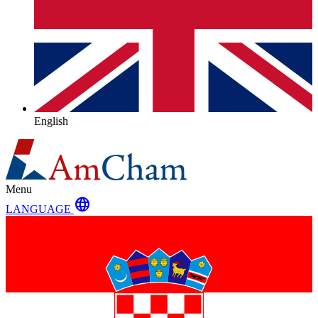
English
Menu
language
LANGUAGE