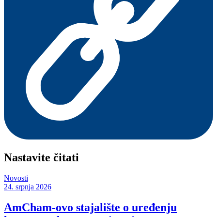
Nastavite čitati
Novosti
24. srpnja 2026
AmCham-ovo stajalište o uređenju