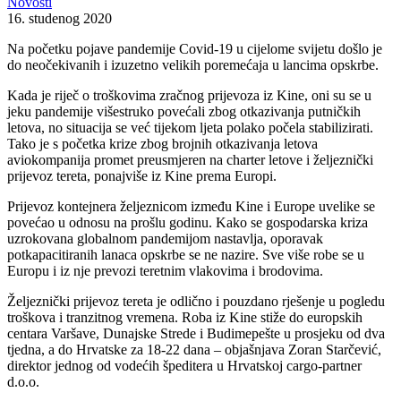
Novosti
16. studenog 2020
Na početku pojave pandemije Covid-19 u cijelome svijetu došlo je
do neočekivanih i izuzetno velikih poremećaja u lancima opskrbe.
Kada je riječ o troškovima zračnog prijevoza iz Kine, oni su se u
jeku pandemije višestruko povećali zbog otkazivanja putničkih
letova, no situacija se već tijekom ljeta polako počela stabilizirati.
Tako je s početka krize zbog brojnih otkazivanja letova
aviokompanija promet preusmjeren na charter letove i željeznički
prijevoz tereta, ponajviše iz Kine prema Europi.
Prijevoz kontejnera željeznicom između Kine i Europe uvelike se
povećao u odnosu na prošlu godinu. Kako se gospodarska kriza
uzrokovana globalnom pandemijom nastavlja, oporavak
potkapacitiranih lanaca opskrbe se ne nazire. Sve više robe se u
Europu i iz nje prevozi teretnim vlakovima i brodovima.
Željeznički prijevoz tereta je odlično i pouzdano rješenje u pogledu
troškova i tranzitnog vremena. Roba iz Kine stiže do europskih
centara Varšave, Dunajske Strede i Budimepešte u prosjeku od dva
tjedna, a do Hrvatske za 18-22 dana – objašnjava Zoran Starčević,
direktor jednog od vodećih špeditera u Hrvatskoj cargo-partner
d.o.o.