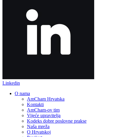
Linkedin
O nama
AmCham Hrvatska
Kontakti
AmCham-ov tim
Vijeće upravitelja
Kodeks dobre poslovne prakse
Naša mreža
O Hrvatskoj