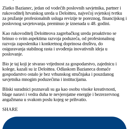
Zlatko Bazianec, jedan od vodećih poslovnih savjetnika, partner i
rukovoditelj hrvatskog ureda u Deloitteu, najvećoj svjetskoj tvrtku
za pružanje profesionalnih usluga revizije te poreznog, financijskog i
poslovnog savjetovanja, preminuo je iznenada u 48. godini.
Kao rukovoditelj Deloitteova zagrebačkog ureda proaktivno se
brinuo o svim aspektima razvoja poduzeća, od profesionalnog
razvoja zaposlenika i konkretnog doprinosa društvu, do
osiguravanja stabilnog rasta i uvođenja inovativnih ideja u
poslovanje.
Bio je taj koji je stvarao vrijednost za gospodarstvo, zajednicu i
kolege, kazali su iz Deloittea. Odlaskom Bazianeca domaće
gospodarstvo ostalo je bez vrhunskog stručnjaka i pouzdanog
savjetnika mnogim poduzećima i institucijama.
Bliski suradnici poznavali su ga kao osobu visoke kreativnosti,
blage naravi i vedra duha te nevjerojatne energije i bezrezervnog
angažmana u svakom poslu kojeg se prihvatio.
SHARE