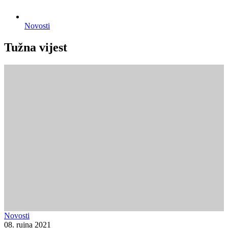
Novosti
Tužna vijest
Novosti
08. rujna 2021