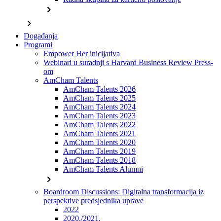
chevron_right
chevron_right
Događanja
Programi
Empower Her inicijativa
Webinari u suradnji s Harvard Business Review Press-
om
AmCham Talents
AmCham Talents 2026
AmCham Talents 2025
AmCham Talents 2024
AmCham Talents 2023
AmCham Talents 2022
AmCham Talents 2021
AmCham Talents 2020
AmCham Talents 2019
AmCham Talents 2018
AmCham Talents Alumni
chevron_right
Boardroom Discussions: Digitalna transformacija iz
perspektive predsjednika uprave
2022
2020./2021.