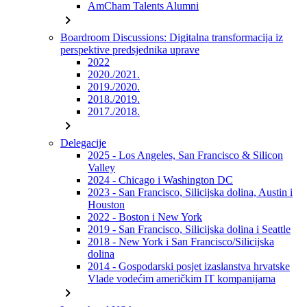
AmCham Talents Alumni
chevron_right
Boardroom Discussions: Digitalna transformacija iz
perspektive predsjednika uprave
2022
2020./2021.
2019./2020.
2018./2019.
2017./2018.
chevron_right
Delegacije
2025 - Los Angeles, San Francisco & Silicon
Valley
2024 - Chicago i Washington DC
2023 - San Francisco, Silicijska dolina, Austin i
Houston
2022 - Boston i New York
2019 - San Francisco, Silicijska dolina i Seattle
2018 - New York i San Francisco/Silicijska
dolina
2014 - Gospodarski posjet izaslanstva hrvatske
Vlade vodećim američkim IT kompanijama
chevron_right