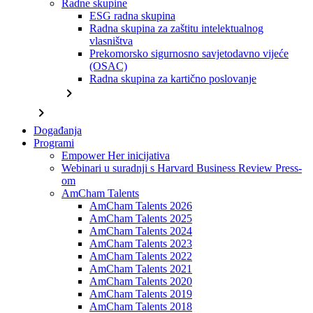
Radne skupine
ESG radna skupina
Radna skupina za zaštitu intelektualnog
vlasništva
Prekomorsko sigurnosno savjetodavno vijeće
(OSAC)
Radna skupina za kartično poslovanje
chevron_right
chevron_right
Događanja
Programi
Empower Her inicijativa
Webinari u suradnji s Harvard Business Review Press-
om
AmCham Talents
AmCham Talents 2026
AmCham Talents 2025
AmCham Talents 2024
AmCham Talents 2023
AmCham Talents 2022
AmCham Talents 2021
AmCham Talents 2020
AmCham Talents 2019
AmCham Talents 2018