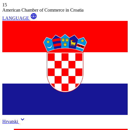
15
American Chamber of Commerce in Croatia
language
LANGUAGE
keyboard_arrow_down
Hrvatski