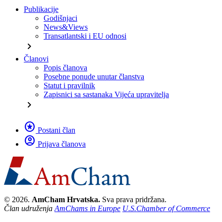
Publikacije
Godišnjaci
News&Views
Transatlantski i EU odnosi
chevron_right
Članovi
Popis članova
Posebne ponude unutar članstva
Statut i pravilnik
Zapisnici sa sastanaka Vijeća upravitelja
chevron_right
stars
Postani član
account_circle
Prijava članova
© 2026.
AmCham Hrvatska.
Sva prava pridržana.
Član udruženja
AmChams in Europe
U.S.Chamber of Commerce