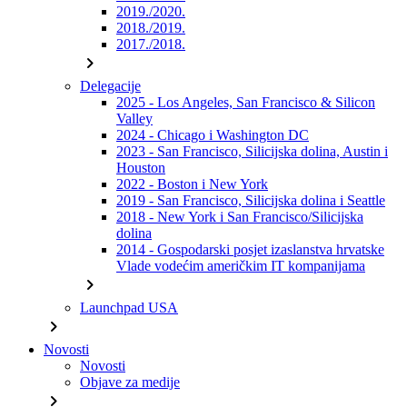
2019./2020.
2018./2019.
2017./2018.
chevron_right
Delegacije
2025 - Los Angeles, San Francisco & Silicon
Valley
2024 - Chicago i Washington DC
2023 - San Francisco, Silicijska dolina, Austin i
Houston
2022 - Boston i New York
2019 - San Francisco, Silicijska dolina i Seattle
2018 - New York i San Francisco/Silicijska
dolina
2014 - Gospodarski posjet izaslanstva hrvatske
Vlade vodećim američkim IT kompanijama
chevron_right
Launchpad USA
chevron_right
Novosti
Novosti
Objave za medije
chevron_right