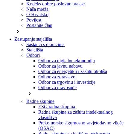
Kodeks dobre poslovne prakse
Naša mreža
O Hrvatskoj
Povijest
Postanite član
chevron_right
Zastupanje stajališta
Sastanci s dionicima
Stajališta
Odbori
Odbor za digitalnu ekonomiju
Odbor za javnu nabavu
Odbor za energetiku i zaštitu okoliša
Odbor za zdravstvo
Odbor za trgovinu i investicije
Odbor za pravosuđe
chevron_right
Radne skupine
ESG radna skupina
Radna skupina za zaštitu intelektualnog
vlasništva
Prekomorsko sigurnosno savjetodavno vijeće
(OSAC)
Radna skupina za kartično poslovanje