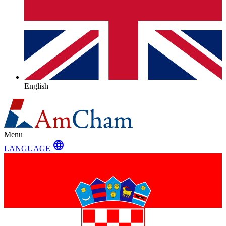
English
Menu
language
LANGUAGE