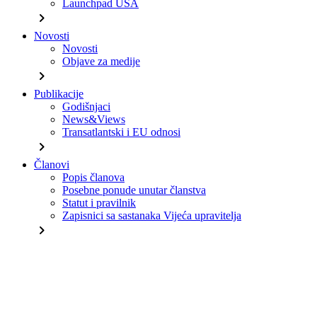
Launchpad USA
chevron_right
Novosti
Novosti
Objave za medije
chevron_right
Publikacije
Godišnjaci
News&Views
Transatlantski i EU odnosi
chevron_right
Članovi
Popis članova
Posebne ponude unutar članstva
Statut i pravilnik
Zapisnici sa sastanaka Vijeća upravitelja
chevron_right