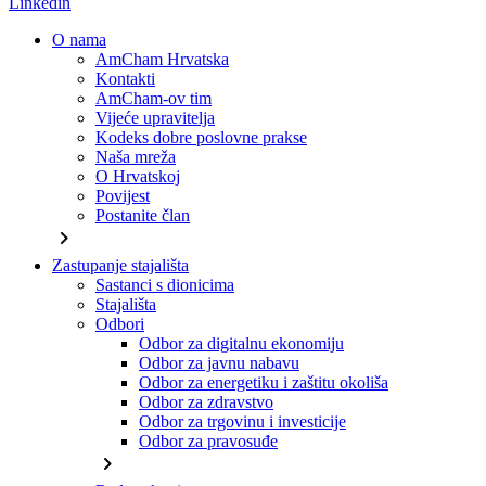
Linkedin
O nama
AmCham Hrvatska
Kontakti
AmCham-ov tim
Vijeće upravitelja
Kodeks dobre poslovne prakse
Naša mreža
O Hrvatskoj
Povijest
Postanite član
chevron_right
Zastupanje stajališta
Sastanci s dionicima
Stajališta
Odbori
Odbor za digitalnu ekonomiju
Odbor za javnu nabavu
Odbor za energetiku i zaštitu okoliša
Odbor za zdravstvo
Odbor za trgovinu i investicije
Odbor za pravosuđe
chevron_right