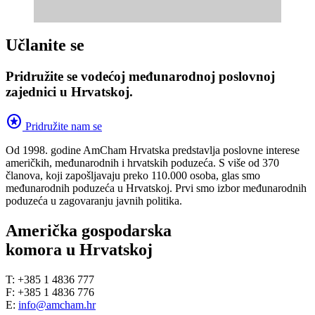
Učlanite se
Pridružite se vodećoj međunarodnoj poslovnoj
zajednici u Hrvatskoj.
stars
Pridružite nam se
Od 1998. godine AmCham Hrvatska predstavlja poslovne interese
američkih, međunarodnih i hrvatskih poduzeća. S više od 370
članova, koji zapošljavaju preko 110.000 osoba, glas smo
međunarodnih poduzeća u Hrvatskoj. Prvi smo izbor međunarodnih
poduzeća u zagovaranju javnih politika.
Američka gospodarska
komora u Hrvatskoj
T: +385 1 4836 777
F: +385 1 4836 776
E:
info@amcham.hr