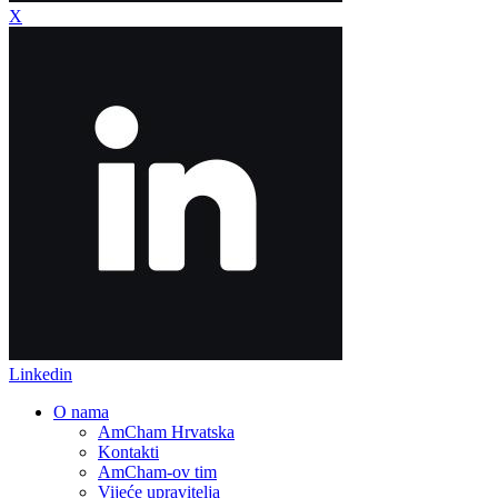
X
Linkedin
O nama
AmCham Hrvatska
Kontakti
AmCham-ov tim
Vijeće upravitelja