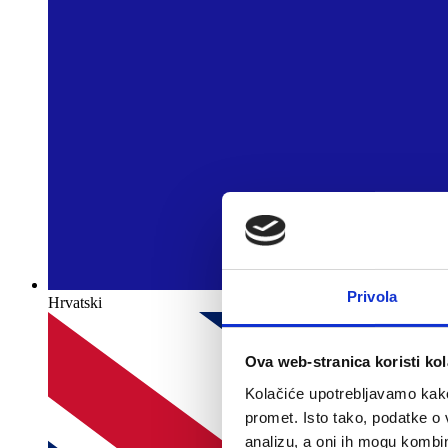
Privola
Hrvatski
Ova web-stranica koristi kol
Kolačiće upotrebljavamo kako 
promet. Isto tako, podatke o 
analizu, a oni ih mogu kombini