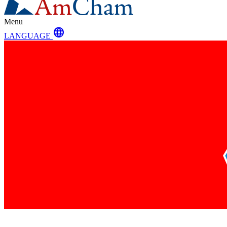
Menu
language
LANGUAGE