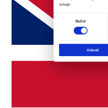
usluge.
Odabir
Nužni
pristanka
Uskrati