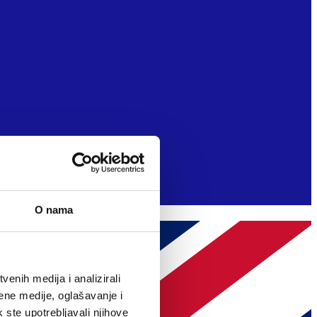
O nama
enih medija i analizirali
ene medije, oglašavanje i
k ste upotrebljavali njihove