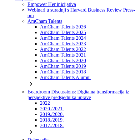
Empower Her inicijativa
Webinari u suradnji s Harvard Business Review Press-
om
AmCham Talents
AmCham Talents 2026
AmCham Talents 2025
AmCham Talents 2024
AmCham Talents 2023
AmCham Talents 2022
AmCham Talents 2021
AmCham Talents 2020
AmCham Talents 2019
AmCham Talents 2018
AmCham Talents Alumni
chevron_right
Boardroom Discussions: Digitalna transformacija iz
perspektive predsjednika uprave
2022
2020./2021.
2019./2020.
2018./2019.
2017./2018.
chevron_right
Delegacije