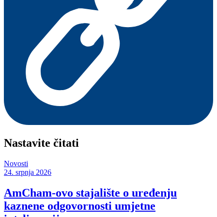
Nastavite čitati
Novosti
24. srpnja 2026
AmCham-ovo stajalište o uređenju
kaznene odgovornosti umjetne