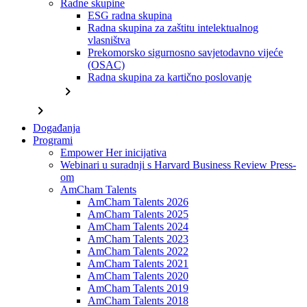
Radne skupine
ESG radna skupina
Radna skupina za zaštitu intelektualnog
vlasništva
Prekomorsko sigurnosno savjetodavno vijeće
(OSAC)
Radna skupina za kartično poslovanje
chevron_right
chevron_right
Događanja
Programi
Empower Her inicijativa
Webinari u suradnji s Harvard Business Review Press-
om
AmCham Talents
AmCham Talents 2026
AmCham Talents 2025
AmCham Talents 2024
AmCham Talents 2023
AmCham Talents 2022
AmCham Talents 2021
AmCham Talents 2020
AmCham Talents 2019
AmCham Talents 2018