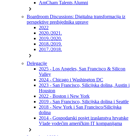
AmCham Talents Alumni
chevron_right
Boardroom Discussions: Digitalna transformacija iz
perspektive predsjednika uprave
2022
2020./2021.
2019./2020.
2018./2019.
2017./2018.
chevron_right
Delegacije
2025 - Los Angeles, San Francisco & Silicon
Valley
2024 - Chicago i Washington DC
2023 - San Francisco, Silicijska dolina, Austin i
Houston
2022 - Boston i New York
2019 - San Francisco, Silicijska dolina i Seattle
2018 - New York i San Francisco/Silicijska
dolina
2014 - Gospodarski posjet izaslanstva hrvatske
Vlade vodećim američkim IT kompanijama
chevron_right