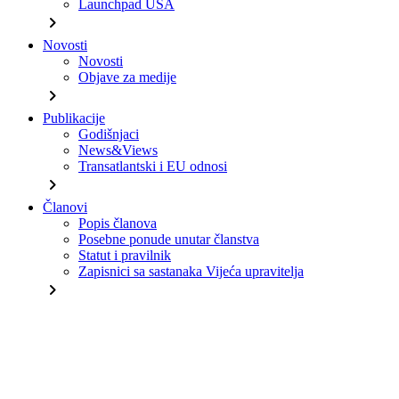
Launchpad USA
chevron_right
Novosti
Novosti
Objave za medije
chevron_right
Publikacije
Godišnjaci
News&Views
Transatlantski i EU odnosi
chevron_right
Članovi
Popis članova
Posebne ponude unutar članstva
Statut i pravilnik
Zapisnici sa sastanaka Vijeća upravitelja
chevron_right