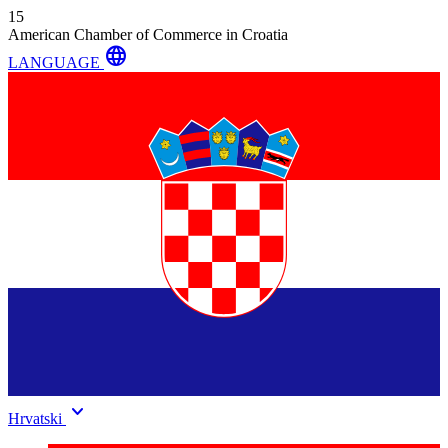
15
American Chamber of Commerce in Croatia
language
LANGUAGE
keyboard_arrow_down
Hrvatski