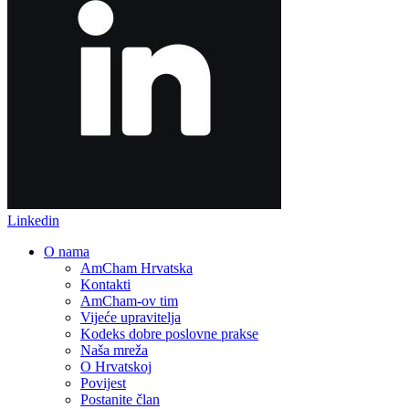
Linkedin
O nama
AmCham Hrvatska
Kontakti
AmCham-ov tim
Vijeće upravitelja
Kodeks dobre poslovne prakse
Naša mreža
O Hrvatskoj
Povijest
Postanite član