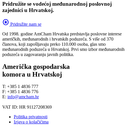
Pridružite se vodećoj međunarodnoj poslovnoj
zajednici u Hrvatskoj.
stars
Pridružite nam se
Od 1998. godine AmCham Hrvatska predstavlja poslovne interese
američkih, međunarodnih i hrvatskih poduzeća. S više od 370
članova, koji zapošljavaju preko 110.000 osoba, glas smo
međunarodnih poduzeća u Hrvatskoj. Prvi smo izbor međunarodnih
poduzeća u zagovaranju javnih politika.
Američka gospodarska
komora u Hrvatskoj
T: +385 1 4836 777
F: +385 1 4836 776
E:
info@amcham.hr
VAT ID: HR 91127208369
Politika privatnosti
Izjava o kolačićima