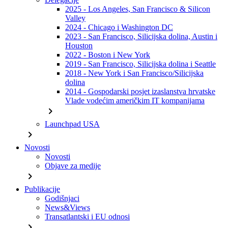
2025 - Los Angeles, San Francisco & Silicon
Valley
2024 - Chicago i Washington DC
2023 - San Francisco, Silicijska dolina, Austin i
Houston
2022 - Boston i New York
2019 - San Francisco, Silicijska dolina i Seattle
2018 - New York i San Francisco/Silicijska
dolina
2014 - Gospodarski posjet izaslanstva hrvatske
Vlade vodećim američkim IT kompanijama
chevron_right
Launchpad USA
chevron_right
Novosti
Novosti
Objave za medije
chevron_right
Publikacije
Godišnjaci
News&Views
Transatlantski i EU odnosi
chevron_right