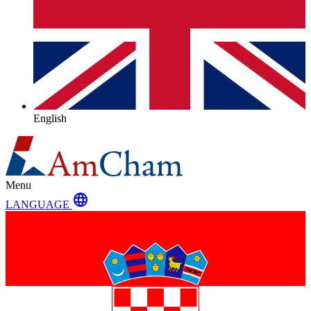
English
Menu
language
LANGUAGE