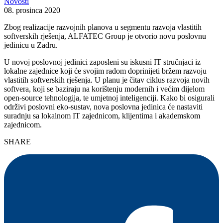
Novosti
08. prosinca 2020
Zbog realizacije razvojnih planova u segmentu razvoja vlastitih
softverskih rješenja, ALFATEC Group je otvorio novu poslovnu
jedinicu u Zadru.
U novoj poslovnoj jedinici zaposleni su iskusni IT stručnjaci iz
lokalne zajednice koji će svojim radom doprinijeti bržem razvoju
vlastitih softverskih rješenja. U planu je čitav ciklus razvoja novih
softvera, koji se baziraju na korištenju modernih i većim dijelom
open-source tehnologija, te umjetnoj inteligenciji. Kako bi osigurali
održivi poslovni eko-sustav, nova poslovna jedinica će nastaviti
suradnju sa lokalnom IT zajednicom, klijentima i akademskom
zajednicom.
SHARE