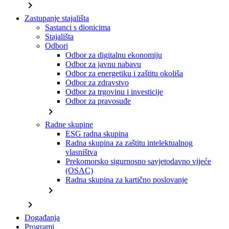
chevron_right
Zastupanje stajališta
Sastanci s dionicima
Stajališta
Odbori
Odbor za digitalnu ekonomiju
Odbor za javnu nabavu
Odbor za energetiku i zaštitu okoliša
Odbor za zdravstvo
Odbor za trgovinu i investicije
Odbor za pravosuđe
chevron_right
Radne skupine
ESG radna skupina
Radna skupina za zaštitu intelektualnog
vlasništva
Prekomorsko sigurnosno savjetodavno vijeće
(OSAC)
Radna skupina za kartično poslovanje
chevron_right
chevron_right
Događanja
Programi