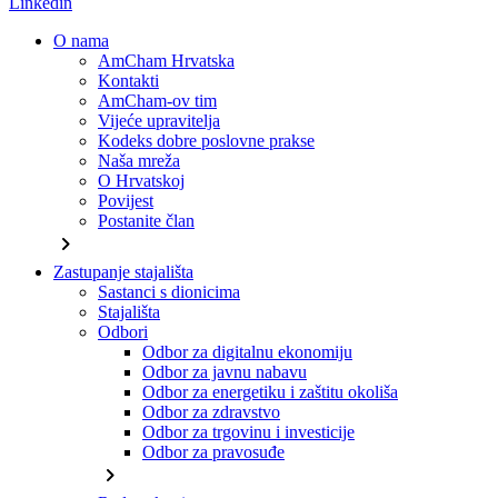
Linkedin
O nama
AmCham Hrvatska
Kontakti
AmCham-ov tim
Vijeće upravitelja
Kodeks dobre poslovne prakse
Naša mreža
O Hrvatskoj
Povijest
Postanite član
chevron_right
Zastupanje stajališta
Sastanci s dionicima
Stajališta
Odbori
Odbor za digitalnu ekonomiju
Odbor za javnu nabavu
Odbor za energetiku i zaštitu okoliša
Odbor za zdravstvo
Odbor za trgovinu i investicije
Odbor za pravosuđe
chevron_right