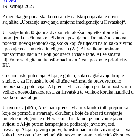
Novosti
19. svibnja 2025
Američka gospodarska komora u Hrvatskoj objavila je novo
stajalište „Ubrzanje usvajanja umjetne inteligencije u Hrvatskoj“.
U posljednjih 30 godina dva su tehnološka napretka dramatično
promijenila način na koji živimo i poslujemo. Trenutačno smo na
početku novog tehnološkog skoka koji će utjecati na to kako živimo
i poslujemo – umjetna inteligencija (AI). AI velikom brzinom
transformira način na koji poduzeća i vlade rade. AI se smatra
ključnim za digitalnu transformaciju društva i postao je prioritet za
EU.
Gospodarski potencijal AI-ja je golem, kako naglašavaju brojne
studije, a za Hrvatsku je od ključne važnosti da pravovremeno
prepozna taj potencijal. AI predstavlja značajnu priliku u postizanju
velikog gospodarskog rasta za Hrvatsku te velikog koraka naprijed u
kratkom razdoblju.
U ovom stajalištu, AmCham predstavlja niz konkretnih preporuka
koje će pomoći u stvaranju okruženja koje će ubrzati usvajanje
umjetne inteligencije u Hrvatskoj. To uključuje podizanje javne
svijesti o AI-ju putem kampanja za podizanje javne svijesti,
usvajanje AI-ja u javnoj upravi, transformaciju obrazovnog sustava
kako bi se pratio brzi tehnološki razvoj te promicanje cjeloživotnog