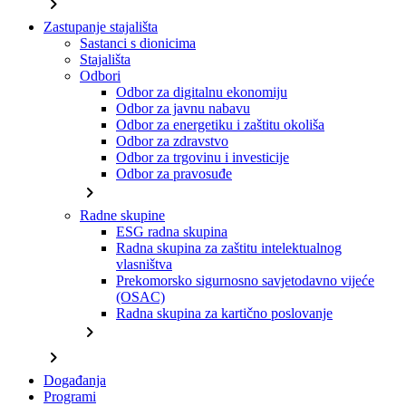
chevron_right
Zastupanje stajališta
Sastanci s dionicima
Stajališta
Odbori
Odbor za digitalnu ekonomiju
Odbor za javnu nabavu
Odbor za energetiku i zaštitu okoliša
Odbor za zdravstvo
Odbor za trgovinu i investicije
Odbor za pravosuđe
chevron_right
Radne skupine
ESG radna skupina
Radna skupina za zaštitu intelektualnog
vlasništva
Prekomorsko sigurnosno savjetodavno vijeće
(OSAC)
Radna skupina za kartično poslovanje
chevron_right
chevron_right
Događanja
Programi