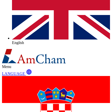
English
Menu
language
LANGUAGE