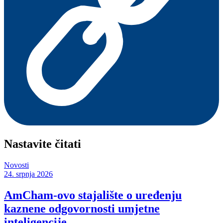
Nastavite čitati
Novosti
24. srpnja 2026
AmCham-ovo stajalište o uređenju
kaznene odgovornosti umjetne
inteligencije