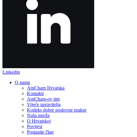
Linkedin
O nama
AmCham Hrvatska
Kontakti
AmCham-ov tim
Vijeće upravitelja
Kodeks dobre poslovne prakse
Naša mreža
O Hrvatskoj
Povijest
Postanite član