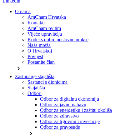
Linkedin
O nama
AmCham Hrvatska
Kontakti
AmCham-ov tim
Vijeće upravitelja
Kodeks dobre poslovne prakse
Naša mreža
O Hrvatskoj
Povijest
Postanite član
chevron_right
Zastupanje stajališta
Sastanci s dionicima
Stajališta
Odbori
Odbor za digitalnu ekonomiju
Odbor za javnu nabavu
Odbor za energetiku i zaštitu okoliša
Odbor za zdravstvo
Odbor za trgovinu i investicije
Odbor za pravosuđe
chevron_right