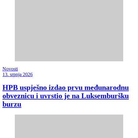
Novosti
13. srpnja 2026
HPB uspješno izdao prvu međunarodnu
obveznicu i uvrstio je na Luksemburšku
burzu