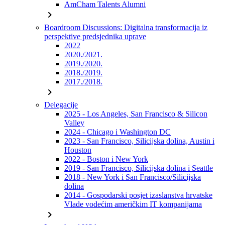
AmCham Talents Alumni
chevron_right
Boardroom Discussions: Digitalna transformacija iz
perspektive predsjednika uprave
2022
2020./2021.
2019./2020.
2018./2019.
2017./2018.
chevron_right
Delegacije
2025 - Los Angeles, San Francisco & Silicon
Valley
2024 - Chicago i Washington DC
2023 - San Francisco, Silicijska dolina, Austin i
Houston
2022 - Boston i New York
2019 - San Francisco, Silicijska dolina i Seattle
2018 - New York i San Francisco/Silicijska
dolina
2014 - Gospodarski posjet izaslanstva hrvatske
Vlade vodećim američkim IT kompanijama
chevron_right