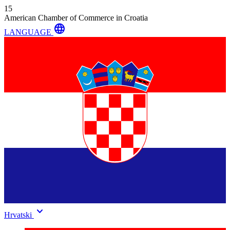
15
American Chamber of Commerce in Croatia
language
LANGUAGE
keyboard_arrow_down
Hrvatski