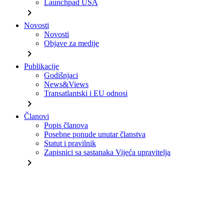
Launchpad USA
chevron_right
Novosti
Novosti
Objave za medije
chevron_right
Publikacije
Godišnjaci
News&Views
Transatlantski i EU odnosi
chevron_right
Članovi
Popis članova
Posebne ponude unutar članstva
Statut i pravilnik
Zapisnici sa sastanaka Vijeća upravitelja
chevron_right