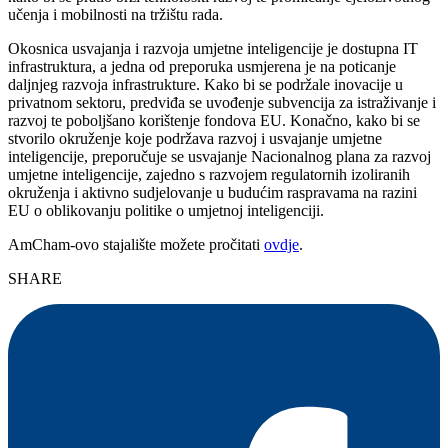
učenja i mobilnosti na tržištu rada.
Okosnica usvajanja i razvoja umjetne inteligencije je dostupna IT
infrastruktura, a jedna od preporuka usmjerena je na poticanje
daljnjeg razvoja infrastrukture. Kako bi se podržale inovacije u
privatnom sektoru, predviđa se uvođenje subvencija za istraživanje i
razvoj te poboljšano korištenje fondova EU. Konačno, kako bi se
stvorilo okruženje koje podržava razvoj i usvajanje umjetne
inteligencije, preporučuje se usvajanje Nacionalnog plana za razvoj
umjetne inteligencije, zajedno s razvojem regulatornih izoliranih
okruženja i aktivno sudjelovanje u budućim raspravama na razini
EU o oblikovanju politike o umjetnoj inteligenciji.
AmCham-ovo stajalište možete pročitati
ovdje
.
SHARE