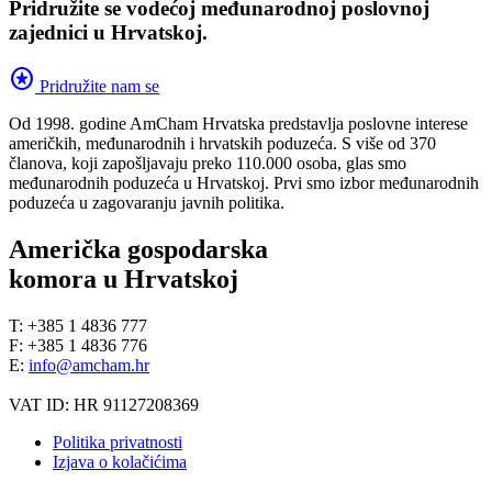
Pridružite se vodećoj međunarodnoj poslovnoj
zajednici u Hrvatskoj.
stars
Pridružite nam se
Od 1998. godine AmCham Hrvatska predstavlja poslovne interese
američkih, međunarodnih i hrvatskih poduzeća. S više od 370
članova, koji zapošljavaju preko 110.000 osoba, glas smo
međunarodnih poduzeća u Hrvatskoj. Prvi smo izbor međunarodnih
poduzeća u zagovaranju javnih politika.
Američka gospodarska
komora u Hrvatskoj
T: +385 1 4836 777
F: +385 1 4836 776
E:
info@amcham.hr
VAT ID: HR 91127208369
Politika privatnosti
Izjava o kolačićima