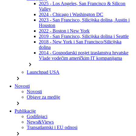
2025 - Los Angeles, San Francisco & Silicon
Valley
2024 - Chicago i Washington DC
2023 - San Francisco, Silicijska dolina, Austin i
Houston
2022 - Boston i New York
2019 - San Francisco, Silicijska dolina i Seattle
2018 - New York i San Francisco/Silicijska
dolina
2014 - Gospodarski posjet izaslanstva hrvatske
Vlade vodećim američkim IT kompanijama
chevron_right
Launchpad USA
chevron_right
Novosti
Novosti
Objave za medije
chevron_right
Publikacije
Godišnjaci
News&Views
Transatlantski i EU odnosi
chevron_right