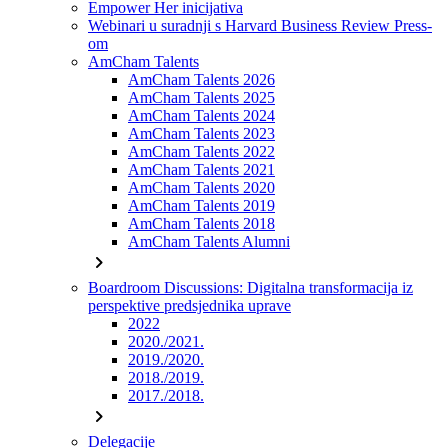
Empower Her inicijativa
Webinari u suradnji s Harvard Business Review Press-
om
AmCham Talents
AmCham Talents 2026
AmCham Talents 2025
AmCham Talents 2024
AmCham Talents 2023
AmCham Talents 2022
AmCham Talents 2021
AmCham Talents 2020
AmCham Talents 2019
AmCham Talents 2018
AmCham Talents Alumni
chevron_right
Boardroom Discussions: Digitalna transformacija iz
perspektive predsjednika uprave
2022
2020./2021.
2019./2020.
2018./2019.
2017./2018.
chevron_right
Delegacije