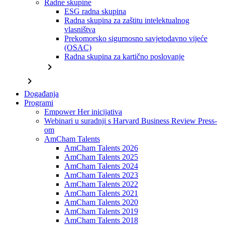
Radne skupine
ESG radna skupina
Radna skupina za zaštitu intelektualnog
vlasništva
Prekomorsko sigurnosno savjetodavno vijeće
(OSAC)
Radna skupina za kartično poslovanje
chevron_right
chevron_right
Događanja
Programi
Empower Her inicijativa
Webinari u suradnji s Harvard Business Review Press-
om
AmCham Talents
AmCham Talents 2026
AmCham Talents 2025
AmCham Talents 2024
AmCham Talents 2023
AmCham Talents 2022
AmCham Talents 2021
AmCham Talents 2020
AmCham Talents 2019
AmCham Talents 2018