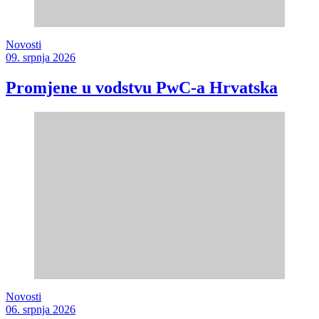
Novosti
09. srpnja 2026
Promjene u vodstvu PwC-a Hrvatska
Novosti
06. srpnja 2026