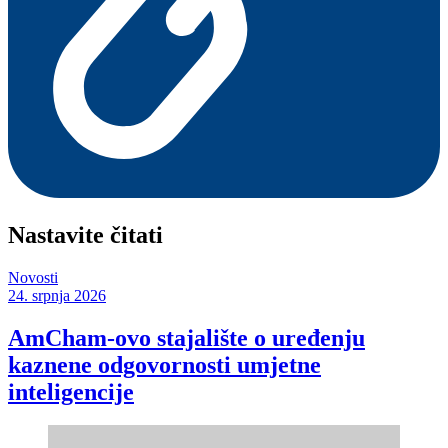
Nastavite čitati
Novosti
24. srpnja 2026
AmCham-ovo stajalište o uređenju
kaznene odgovornosti umjetne
inteligencije