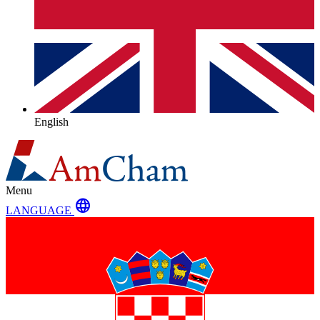
English
Menu
language
LANGUAGE