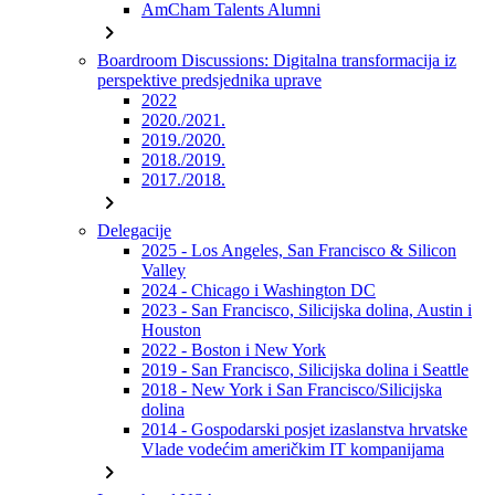
AmCham Talents Alumni
chevron_right
Boardroom Discussions: Digitalna transformacija iz
perspektive predsjednika uprave
2022
2020./2021.
2019./2020.
2018./2019.
2017./2018.
chevron_right
Delegacije
2025 - Los Angeles, San Francisco & Silicon
Valley
2024 - Chicago i Washington DC
2023 - San Francisco, Silicijska dolina, Austin i
Houston
2022 - Boston i New York
2019 - San Francisco, Silicijska dolina i Seattle
2018 - New York i San Francisco/Silicijska
dolina
2014 - Gospodarski posjet izaslanstva hrvatske
Vlade vodećim američkim IT kompanijama
chevron_right