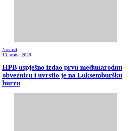
Novosti
13. srpnja 2026
HPB uspješno izdao prvu međunarodnu
obveznicu i uvrstio je na Luksemburšku
burzu