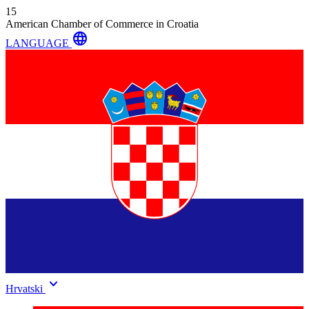
15
American Chamber of Commerce in Croatia
language
LANGUAGE
keyboard_arrow_down
Hrvatski