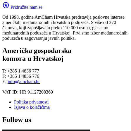
stars
Pridružite nam se
Od 1998. godine AmCham Hrvatska predstavlja poslovne interese
američkih, međunarodnih i hrvatskih poduzeća. S više od 370
članova, koji zapošljavaju preko 110.000 osoba, glas smo
međunarodnih poduzeća u Hrvatskoj. Prvi smo izbor međunarodnih
poduzeća u zagovaranju javnih politika.
Američka gospodarska
komora u Hrvatskoj
T: +385 1 4836 777
F: +385 1 4836 776
E:
info@amcham.hr
VAT ID: HR 91127208369
Politika privatnosti
Izjava o kolačićima
Follow us