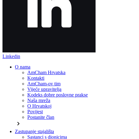
Linkedin
O nama
AmCham Hrvatska
Kontakti
AmCham-ov tim
Vijeće upravitelja
Kodeks dobre poslovne prakse
Naša mreža
O Hrvatskoj
Povijest
Postanite član
chevron_right
Zastupanje stajališta
Sastanci s dionicima