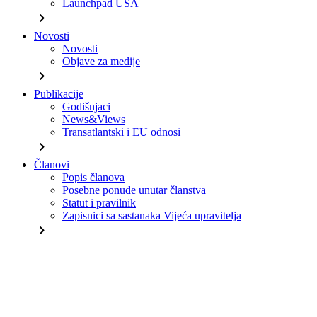
Launchpad USA
chevron_right
Novosti
Novosti
Objave za medije
chevron_right
Publikacije
Godišnjaci
News&Views
Transatlantski i EU odnosi
chevron_right
Članovi
Popis članova
Posebne ponude unutar članstva
Statut i pravilnik
Zapisnici sa sastanaka Vijeća upravitelja
chevron_right