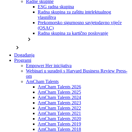
Radne skupine
ESG radna skupina
Radna skupina za zaštitu intelektualnog
vlasništva
Prekomorsko sigurnosno savjetodavno vijeće
(OSAC)
Radna skupina za kartično poslovanje
chevron_right
chevron_right
Događanja
Programi
Empower Her inicijativa
Webinari u suradnji s Harvard Business Review Press-
om
AmCham Talents
AmCham Talents 2026
AmCham Talents 2025
AmCham Talents 2024
AmCham Talents 2023
AmCham Talents 2022
AmCham Talents 2021
AmCham Talents 2020
AmCham Talents 2019
AmCham Talents 2018