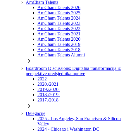
AmCham Talents
AmCham Talents 2026
AmCham Talents 2025
AmCham Talents 2024
AmCham Talents 2023
AmCham Talents 2022
AmCham Talents 2021
AmCham Talents 2020
AmCham Talents 2019
AmCham Talents 2018
AmCham Talents Alumni
chevron_right
Boardroom Discussions: Digitalna transformacija iz
perspektive predsjednika uprave
2022
2020./2021.
2019./2020.
2018./2019.
2017./2018.
chevron_right
Delegacije
2025 - Los Angeles, San Francisco & Silicon
Valley
2024 - Chicago i Washington DC