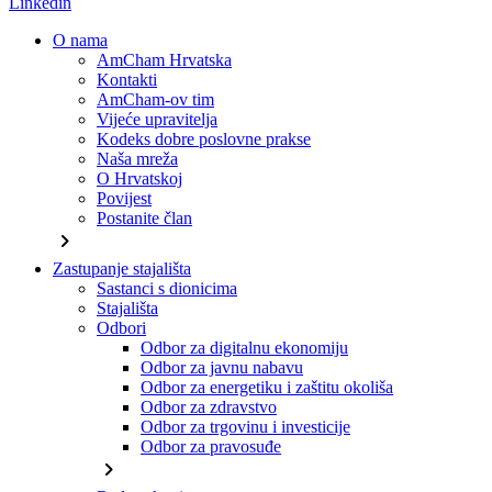
Linkedin
O nama
AmCham Hrvatska
Kontakti
AmCham-ov tim
Vijeće upravitelja
Kodeks dobre poslovne prakse
Naša mreža
O Hrvatskoj
Povijest
Postanite član
chevron_right
Zastupanje stajališta
Sastanci s dionicima
Stajališta
Odbori
Odbor za digitalnu ekonomiju
Odbor za javnu nabavu
Odbor za energetiku i zaštitu okoliša
Odbor za zdravstvo
Odbor za trgovinu i investicije
Odbor za pravosuđe
chevron_right