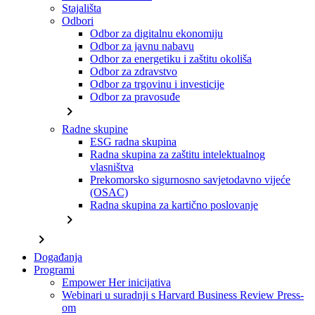
Stajališta
Odbori
Odbor za digitalnu ekonomiju
Odbor za javnu nabavu
Odbor za energetiku i zaštitu okoliša
Odbor za zdravstvo
Odbor za trgovinu i investicije
Odbor za pravosuđe
chevron_right
Radne skupine
ESG radna skupina
Radna skupina za zaštitu intelektualnog
vlasništva
Prekomorsko sigurnosno savjetodavno vijeće
(OSAC)
Radna skupina za kartično poslovanje
chevron_right
chevron_right
Događanja
Programi
Empower Her inicijativa
Webinari u suradnji s Harvard Business Review Press-
om