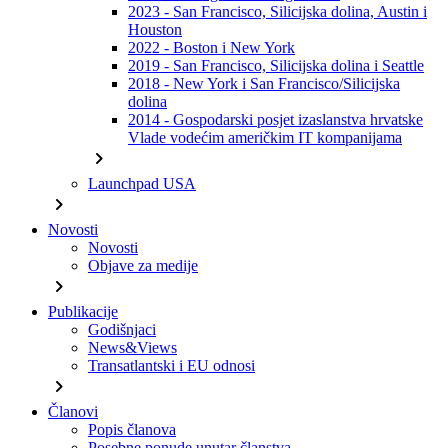
2023 - San Francisco, Silicijska dolina, Austin i
Houston
2022 - Boston i New York
2019 - San Francisco, Silicijska dolina i Seattle
2018 - New York i San Francisco/Silicijska
dolina
2014 - Gospodarski posjet izaslanstva hrvatske
Vlade vodećim američkim IT kompanijama
chevron_right
Launchpad USA
chevron_right
Novosti
Novosti
Objave za medije
chevron_right
Publikacije
Godišnjaci
News&Views
Transatlantski i EU odnosi
chevron_right
Članovi
Popis članova
Posebne ponude unutar članstva