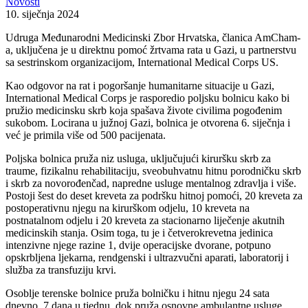
Novosti
10. siječnja 2024
Udruga Međunarodni Medicinski Zbor Hrvatska, članica AmCham-
a, uključena je u direktnu pomoć žrtvama rata u Gazi, u partnerstvu
sa sestrinskom organizacijom, International Medical Corps US.
Kao odgovor na rat i pogoršanje humanitarne situacije u Gazi,
International Medical Corps je rasporedio poljsku bolnicu kako bi
pružio medicinsku skrb koja spašava živote civilima pogođenim
sukobom. Locirana u južnoj Gazi, bolnica je otvorena 6. siječnja i
već je primila više od 500 pacijenata.
Poljska bolnica pruža niz usluga, uključujući kiruršku skrb za
traume, fizikalnu rehabilitaciju, sveobuhvatnu hitnu porodničku skrb
i skrb za novorođenčad, napredne usluge mentalnog zdravlja i više.
Postoji šest do deset kreveta za podršku hitnoj pomoći, 20 kreveta za
postoperativnu njegu na kirurškom odjelu, 10 kreveta na
postnatalnom odjelu i 20 kreveta za stacionarno liječenje akutnih
medicinskih stanja. Osim toga, tu je i četverokrevetna jedinica
intenzivne njege razine 1, dvije operacijske dvorane, potpuno
opskrbljena ljekarna, rendgenski i ultrazvučni aparati, laboratorij i
služba za transfuziju krvi.
Osoblje terenske bolnice pruža bolničku i hitnu njegu 24 sata
dnevno, 7 dana u tjednu, dok pruža osnovne ambulantne usluge