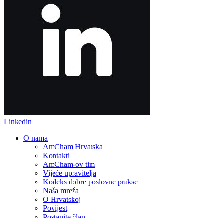
Linkedin
O nama
AmCham Hrvatska
Kontakti
AmCham-ov tim
Vijeće upravitelja
Kodeks dobre poslovne prakse
Naša mreža
O Hrvatskoj
Povijest
Postanite član