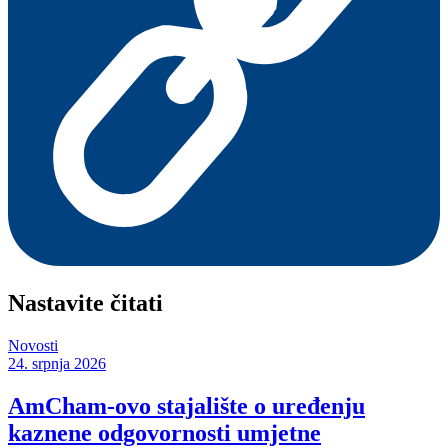
Nastavite čitati
Novosti
24. srpnja 2026
AmCham-ovo stajalište o uređenju
kaznene odgovornosti umjetne