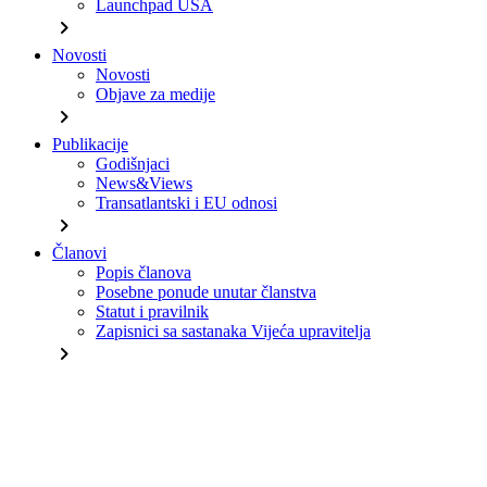
Launchpad USA
chevron_right
Novosti
Novosti
Objave za medije
chevron_right
Publikacije
Godišnjaci
News&Views
Transatlantski i EU odnosi
chevron_right
Članovi
Popis članova
Posebne ponude unutar članstva
Statut i pravilnik
Zapisnici sa sastanaka Vijeća upravitelja
chevron_right