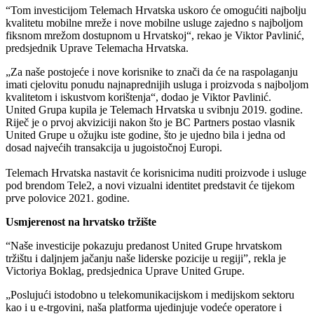
“Tom investicijom Telemach Hrvatska uskoro će omogućiti najbolju
kvalitetu mobilne mreže i nove mobilne usluge zajedno s najboljom
fiksnom mrežom dostupnom u Hrvatskoj“, rekao je Viktor Pavlinić,
predsjednik Uprave Telemacha Hrvatska.
„Za naše postojeće i nove korisnike to znači da će na raspolaganju
imati cjelovitu ponudu najnaprednijih usluga i proizvoda s najboljom
kvalitetom i iskustvom korištenja“, dodao je Viktor Pavlinić.
United Grupa kupila je Telemach Hrvatska u svibnju 2019. godine.
Riječ je o prvoj akviziciji nakon što je BC Partners postao vlasnik
United Grupe u ožujku iste godine, što je ujedno bila i jedna od
dosad najvećih transakcija u jugoistočnoj Europi.
Telemach Hrvatska nastavit će korisnicima nuditi proizvode i usluge
pod brendom Tele2, a novi vizualni identitet predstavit će tijekom
prve polovice 2021. godine.
Usmjerenost na hrvatsko tržište
“Naše investicije pokazuju predanost United Grupe hrvatskom
tržištu i daljnjem jačanju naše liderske pozicije u regiji”, rekla je
Victoriya Boklag, predsjednica Uprave United Grupe.
„Poslujući istodobno u telekomunikacijskom i medijskom sektoru
kao i u e-trgovini, naša platforma ujedinjuje vodeće operatore i