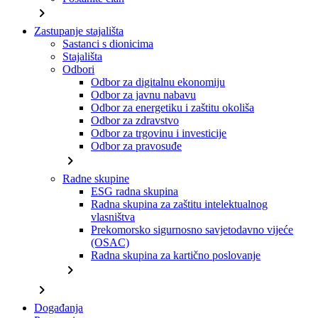
chevron_right
Zastupanje stajališta
Sastanci s dionicima
Stajališta
Odbori
Odbor za digitalnu ekonomiju
Odbor za javnu nabavu
Odbor za energetiku i zaštitu okoliša
Odbor za zdravstvo
Odbor za trgovinu i investicije
Odbor za pravosuđe
chevron_right
Radne skupine
ESG radna skupina
Radna skupina za zaštitu intelektualnog
vlasništva
Prekomorsko sigurnosno savjetodavno vijeće
(OSAC)
Radna skupina za kartično poslovanje
chevron_right
chevron_right
Događanja