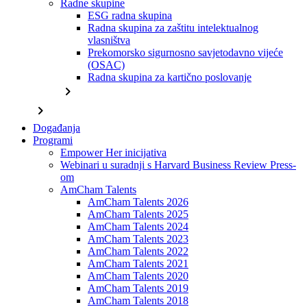
Radne skupine
ESG radna skupina
Radna skupina za zaštitu intelektualnog
vlasništva
Prekomorsko sigurnosno savjetodavno vijeće
(OSAC)
Radna skupina za kartično poslovanje
chevron_right
chevron_right
Događanja
Programi
Empower Her inicijativa
Webinari u suradnji s Harvard Business Review Press-
om
AmCham Talents
AmCham Talents 2026
AmCham Talents 2025
AmCham Talents 2024
AmCham Talents 2023
AmCham Talents 2022
AmCham Talents 2021
AmCham Talents 2020
AmCham Talents 2019
AmCham Talents 2018