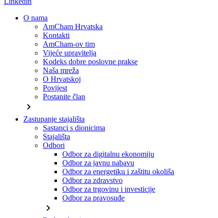
Linkedin
O nama
AmCham Hrvatska
Kontakti
AmCham-ov tim
Vijeće upravitelja
Kodeks dobre poslovne prakse
Naša mreža
O Hrvatskoj
Povijest
Postanite član
chevron_right
Zastupanje stajališta
Sastanci s dionicima
Stajališta
Odbori
Odbor za digitalnu ekonomiju
Odbor za javnu nabavu
Odbor za energetiku i zaštitu okoliša
Odbor za zdravstvo
Odbor za trgovinu i investicije
Odbor za pravosuđe
chevron_right