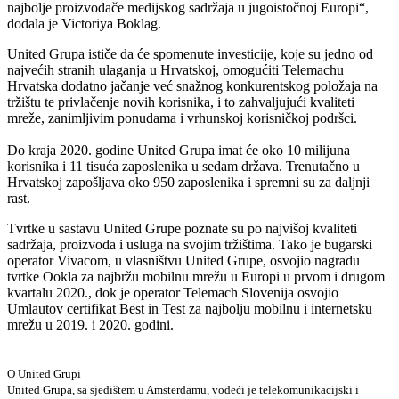
najbolje proizvođače medijskog sadržaja u jugoistočnoj Europi“,
dodala je Victoriya Boklag.
United Grupa ističe da će spomenute investicije, koje su jedno od
najvećih stranih ulaganja u Hrvatskoj, omogućiti Telemachu
Hrvatska dodatno jačanje već snažnog konkurentskog položaja na
tržištu te privlačenje novih korisnika, i to zahvaljujući kvaliteti
mreže, zanimljivim ponudama i vrhunskoj korisničkoj podršci.
Do kraja 2020. godine United Grupa imat će oko 10 milijuna
korisnika i 11 tisuća zaposlenika u sedam država. Trenutačno u
Hrvatskoj zapošljava oko 950 zaposlenika i spremni su za daljnji
rast.
Tvrtke u sastavu United Grupe poznate su po najvišoj kvaliteti
sadržaja, proizvoda i usluga na svojim tržištima. Tako je bugarski
operator Vivacom, u vlasništvu United Grupe, osvojio nagradu
tvrtke Ookla za najbržu mobilnu mrežu u Europi u prvom i drugom
kvartalu 2020., dok je operator Telemach Slovenija osvojio
Umlautov certifikat Best in Test za najbolju mobilnu i internetsku
mrežu u 2019. i 2020. godini.
O United Grupi
United Grupa, sa sjedištem u Amsterdamu, vodeći je telekomunikacijski i