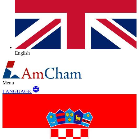
English
Menu
language
LANGUAGE