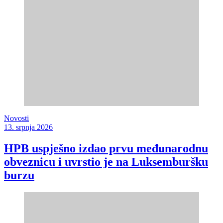
Novosti
13. srpnja 2026
HPB uspješno izdao prvu međunarodnu
obveznicu i uvrstio je na Luksemburšku
burzu