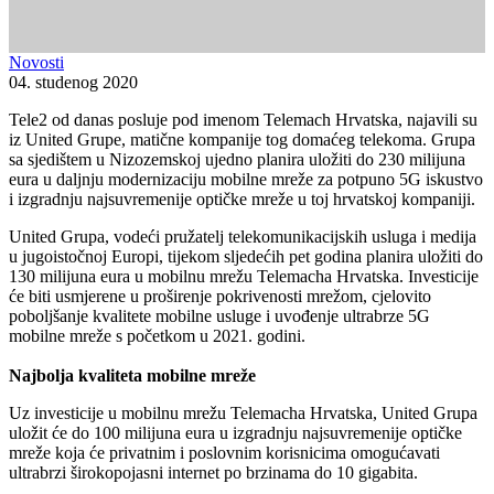
Novosti
04. studenog 2020
Tele2 od danas posluje pod imenom Telemach Hrvatska, najavili su
iz United Grupe, matične kompanije tog domaćeg telekoma. Grupa
sa sjedištem u Nizozemskoj ujedno planira uložiti do 230 milijuna
eura u daljnju modernizaciju mobilne mreže za potpuno 5G iskustvo
i izgradnju najsuvremenije optičke mreže u toj hrvatskoj kompaniji.
United Grupa, vodeći pružatelj telekomunikacijskih usluga i medija
u jugoistočnoj Europi, tijekom sljedećih pet godina planira uložiti do
130 milijuna eura u mobilnu mrežu Telemacha Hrvatska. Investicije
će biti usmjerene u proširenje pokrivenosti mrežom, cjelovito
poboljšanje kvalitete mobilne usluge i uvođenje ultrabrze 5G
mobilne mreže s početkom u 2021. godini.
Najbolja kvaliteta mobilne mreže
Uz investicije u mobilnu mrežu Telemacha Hrvatska, United Grupa
uložit će do 100 milijuna eura u izgradnju najsuvremenije optičke
mreže koja će privatnim i poslovnim korisnicima omogućavati
ultrabrzi širokopojasni internet po brzinama do 10 gigabita.