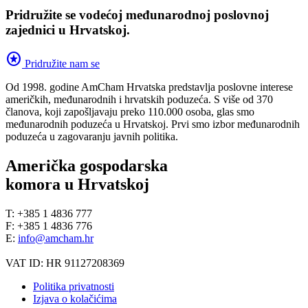
Pridružite se vodećoj međunarodnoj poslovnoj
zajednici u Hrvatskoj.
stars
Pridružite nam se
Od 1998. godine AmCham Hrvatska predstavlja poslovne interese
američkih, međunarodnih i hrvatskih poduzeća. S više od 370
članova, koji zapošljavaju preko 110.000 osoba, glas smo
međunarodnih poduzeća u Hrvatskoj. Prvi smo izbor međunarodnih
poduzeća u zagovaranju javnih politika.
Američka gospodarska
komora u Hrvatskoj
T: +385 1 4836 777
F: +385 1 4836 776
E:
info@amcham.hr
VAT ID: HR 91127208369
Politika privatnosti
Izjava o kolačićima