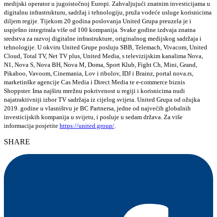
medijski operator u jugoistočnoj Europi. Zahvaljujući znatnim investicijama u
digitalnu infrastrukturu, sadržaj i tehnologiju, pruža vodeće usluge korisnicima
diljem regije. Tijekom 20 godina poslovanja United Grupa preuzela je i
uspješno integrirala više od 100 kompanija. Svake godine izdvaja znatna
sredstva za razvoj digitalne infrastrukture, originalnog medijskog sadržaja i
tehnologije. U okviru United Grupe posluju SBB, Telemach, Vivacom, United
Cloud, Total TV, Net TV plus, United Media, s televizijskim kanalima Nova,
N1, Nova S, Nova BH, Nova M, Doma, Sport Klub, Fight Ch, Mini, Grand,
Pikaboo, Vavoom, Cinemania, Lov i ribolov, IDJ i Brainz, portal nova.rs,
marketinške agencije Cas Media i Direct Media te e-commerce biznis
Shoppster. Ima najširu mrežnu pokrivenost u regiji i korisnicima nudi
najatraktivniji izbor TV sadržaja iz cijelog svijeta. United Grupa od ožujka
2019. godine u vlasništvu je BC Partnersa, jedne od najvećih globalnih
investicijskih kompanija u svijetu, i posluje u sedam država. Za više
informacija posjetite
https://united.group/
.
SHARE