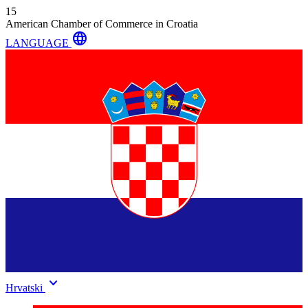
15
American Chamber of Commerce in Croatia
language
LANGUAGE
keyboard_arrow_down
Hrvatski