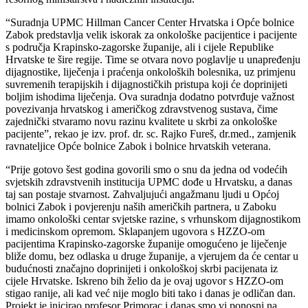
“Suradnja UPMC Hillman Cancer Center Hrvatska i Opće bolnice
Zabok predstavlja velik iskorak za onkološke pacijentice i pacijente
s područja Krapinsko-zagorske županije, ali i cijele Republike
Hrvatske te šire regije. Time se otvara novo poglavlje u unapređenju
dijagnostike, liječenja i praćenja onkoloških bolesnika, uz primjenu
suvremenih terapijskih i dijagnostičkih pristupa koji će doprinijeti
boljim ishodima liječenja. Ova suradnja dodatno potvrđuje važnost
povezivanja hrvatskog i američkog zdravstvenog sustava, čime
zajednički stvaramo novu razinu kvalitete u skrbi za onkološke
pacijente”, rekao je izv. prof. dr. sc. Rajko Fureš, dr.med., zamjenik
ravnateljice Opće bolnice Zabok i bolnice hrvatskih veterana.
“Prije gotovo šest godina govorili smo o snu da jedna od vodećih
svjetskih zdravstvenih institucija UPMC dođe u Hrvatsku, a danas
taj san postaje stvarnost. Zahvaljujući angažmanu ljudi u Općoj
bolnici Zabok i povjerenju naših američkih partnera, u Zaboku
imamo onkološki centar svjetske razine, s vrhunskom dijagnostikom
i medicinskom opremom. Sklapanjem ugovora s HZZO-om
pacijentima Krapinsko-zagorske županije omogućeno je liječenje
bliže domu, bez odlaska u druge županije, a vjerujem da će centar u
budućnosti značajno doprinijeti i onkološkoj skrbi pacijenata iz
cijele Hrvatske. Iskreno bih želio da je ovaj ugovor s HZZO-om
stigao ranije, ali kad već nije moglo biti tako i danas je odličan dan.
Projekt je inicirao profesor Primorac i danas smo vi ponosni na