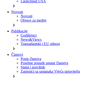
Launchpad USA
chevron_right
Novosti
Novosti
Objave za medije
chevron_right
Publikacije
Godišnjaci
News&Views
Transatlantski i EU odnosi
chevron_right
Članovi
Popis članova
Posebne ponude unutar članstva
Statut i pravilnik
Zapisnici sa sastanaka Vijeća upravitelja
chevron_right