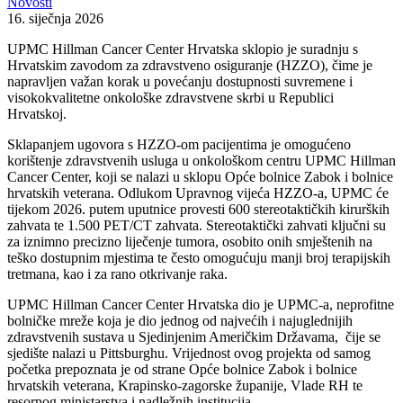
Novosti
16. siječnja 2026
UPMC Hillman Cancer Center Hrvatska sklopio je suradnju s
Hrvatskim zavodom za zdravstveno osiguranje (HZZO), čime je
napravljen važan korak u povećanju dostupnosti suvremene i
visokokvalitetne onkološke zdravstvene skrbi u Republici
Hrvatskoj.
Sklapanjem ugovora s HZZO-om pacijentima je omogućeno
korištenje zdravstvenih usluga u onkološkom centru UPMC Hillman
Cancer Center, koji se nalazi u sklopu Opće bolnice Zabok i bolnice
hrvatskih veterana. Odlukom Upravnog vijeća HZZO-a, UPMC će
tijekom 2026. putem uputnice provesti 600 stereotaktičkih kirurških
zahvata te 1.500 PET/CT zahvata. Stereotaktički zahvati ključni su
za iznimno precizno liječenje tumora, osobito onih smještenih na
teško dostupnim mjestima te često omogućuju manji broj terapijskih
tretmana, kao i za rano otkrivanje raka.
UPMC Hillman Cancer Center Hrvatska dio je UPMC-a, neprofitne
bolničke mreže koja je dio jednog od najvećih i najuglednijih
zdravstvenih sustava u Sjedinjenim Američkim Državama, čije se
sjedište nalazi u Pittsburghu. Vrijednost ovog projekta od samog
početka prepoznata je od strane Opće bolnice Zabok i bolnice
hrvatskih veterana, Krapinsko-zagorske županije, Vlade RH te
resornog ministarstva i nadležnih institucija.