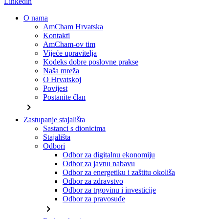
Linkedin
O nama
AmCham Hrvatska
Kontakti
AmCham-ov tim
Vijeće upravitelja
Kodeks dobre poslovne prakse
Naša mreža
O Hrvatskoj
Povijest
Postanite član
chevron_right
Zastupanje stajališta
Sastanci s dionicima
Stajališta
Odbori
Odbor za digitalnu ekonomiju
Odbor za javnu nabavu
Odbor za energetiku i zaštitu okoliša
Odbor za zdravstvo
Odbor za trgovinu i investicije
Odbor za pravosuđe
chevron_right