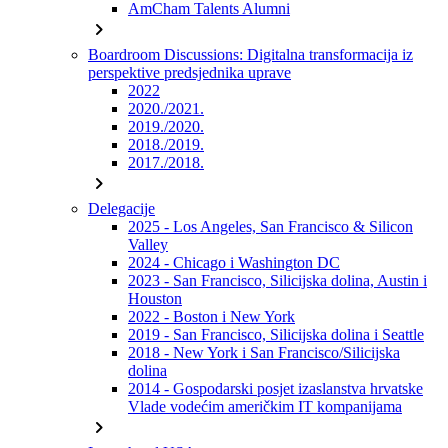
AmCham Talents Alumni
chevron_right
Boardroom Discussions: Digitalna transformacija iz
perspektive predsjednika uprave
2022
2020./2021.
2019./2020.
2018./2019.
2017./2018.
chevron_right
Delegacije
2025 - Los Angeles, San Francisco & Silicon
Valley
2024 - Chicago i Washington DC
2023 - San Francisco, Silicijska dolina, Austin i
Houston
2022 - Boston i New York
2019 - San Francisco, Silicijska dolina i Seattle
2018 - New York i San Francisco/Silicijska
dolina
2014 - Gospodarski posjet izaslanstva hrvatske
Vlade vodećim američkim IT kompanijama
chevron_right