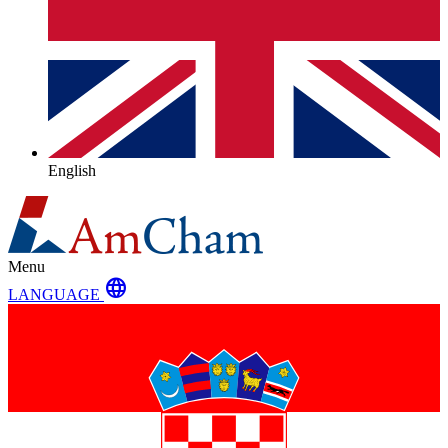
English
Menu
language
LANGUAGE