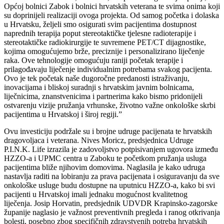
Općoj bolnici Zabok i bolnici hrvatskih veterana te svima onima koji
su doprinijeli realizaciji ovoga projekta. Od samog početka i dolaska
u Hrvatsku, željeli smo osigurati svim pacijentima dostupnost
naprednih terapija poput stereotaktičke tjelesne radioterapije i
stereotaktičke radiokirurgije te suvremene PET/CT dijagnostike,
kojima omogućujemo brže, preciznije i personalizirano liječenje
raka. Ove tehnologije omogućuju raniji početak terapije i
prilagođavaju liječenje individualnim potrebama svakog pacijenta.
Ovo je tek početak naše dugoročne predanosti istraživanju,
inovacijama i bliskoj suradnji s hrvatskim javnim bolnicama,
liječnicima, znanstvenicima i partnerima kako bismo pridonijeli
ostvarenju vizije pružanja vrhunske, životno važne onkološke skrbi
pacijentima u Hrvatskoj i široj regiji.”
Ovu investiciju podržale su i brojne udruge pacijenata te hrvatskih
dragovoljaca i veterana. Nives Moricz, predsjednica Udruge
P.I.N.K. Life izrazila je zadovoljstvo potpisivanjem ugovora između
HZZO-a i UPMC centra u Zaboku te početkom pružanja usluga
pacijentima bliže njihovim domovima. Naglasila je kako udruga
nastavlja raditi na lobiranju za prava pacijenata i osiguravanju da sve
onkološke usluge budu dostupne na uputnicu HZZO-a, kako bi svi
pacijenti u Hrvatskoj imali jednaku mogućnost kvalitetnog
liječenja. Josip Horvatin, predsjednik UDVDR Krapinsko-zagorske
županije naglasio je važnost preventivnih pregleda i ranog otkrivanja
bolesti, posebno zbog specifičnih zdravstvenih potreba hrvatskih