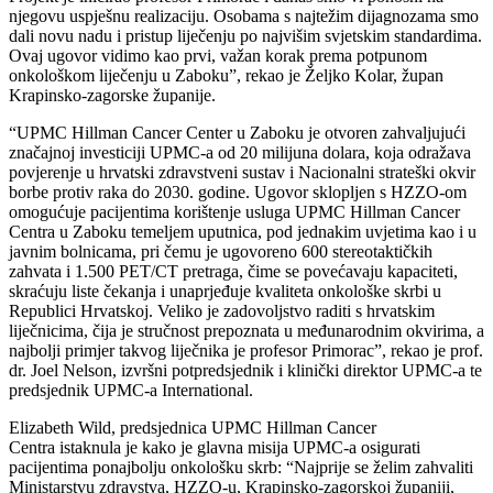
njegovu uspješnu realizaciju. Osobama s najtežim dijagnozama smo
dali novu nadu i pristup liječenju po najvišim svjetskim standardima.
Ovaj ugovor vidimo kao prvi, važan korak prema potpunom
onkološkom liječenju u Zaboku”, rekao je Željko Kolar, župan
Krapinsko-zagorske županije.
“UPMC Hillman Cancer Center u Zaboku je otvoren zahvaljujući
značajnoj investiciji UPMC-a od 20 milijuna dolara, koja odražava
povjerenje u hrvatski zdravstveni sustav i Nacionalni strateški okvir
borbe protiv raka do 2030. godine. Ugovor sklopljen s HZZO-om
omogućuje pacijentima korištenje usluga UPMC Hillman Cancer
Centra u Zaboku temeljem uputnica, pod jednakim uvjetima kao i u
javnim bolnicama, pri čemu je ugovoreno 600 stereotaktičkih
zahvata i 1.500 PET/CT pretraga, čime se povećavaju kapaciteti,
skraćuju liste čekanja i unaprjeđuje kvaliteta onkološke skrbi u
Republici Hrvatskoj. Veliko je zadovoljstvo raditi s hrvatskim
liječnicima, čija je stručnost prepoznata u međunarodnim okvirima, a
najbolji primjer takvog liječnika je profesor Primorac”, rekao je prof.
dr. Joel Nelson, izvršni potpredsjednik i klinički direktor UPMC-a te
predsjednik UPMC-a International.
Elizabeth Wild, predsjednica UPMC Hillman Cancer
Centra istaknula je kako je glavna misija UPMC-a osigurati
pacijentima ponajbolju onkološku skrb: “Najprije se želim zahvaliti
Ministarstvu zdravstva, HZZO-u, Krapinsko-zagorskoj županiji,