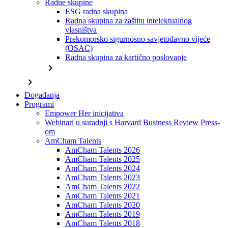
Radne skupine
ESG radna skupina
Radna skupina za zaštitu intelektualnog
vlasništva
Prekomorsko sigurnosno savjetodavno vijeće
(OSAC)
Radna skupina za kartično poslovanje
chevron_right
chevron_right
Događanja
Programi
Empower Her inicijativa
Webinari u suradnji s Harvard Business Review Press-
om
AmCham Talents
AmCham Talents 2026
AmCham Talents 2025
AmCham Talents 2024
AmCham Talents 2023
AmCham Talents 2022
AmCham Talents 2021
AmCham Talents 2020
AmCham Talents 2019
AmCham Talents 2018