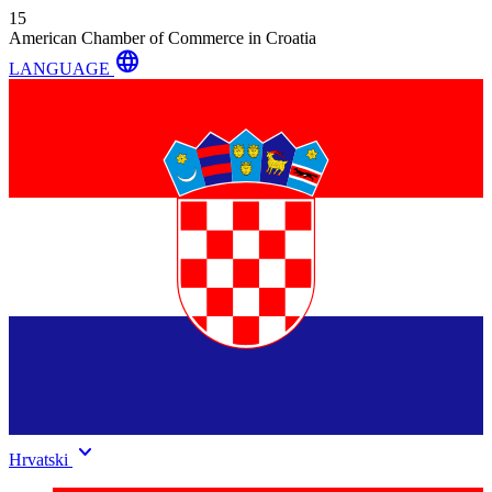
15
American Chamber of Commerce in Croatia
language
LANGUAGE
keyboard_arrow_down
Hrvatski