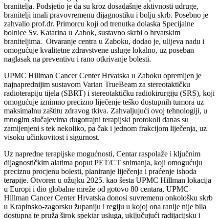
branitelja. Podsjetio je da su kroz dosadašnje aktivnosti udruge,
branitelji imali pravovremenu dijagnostiku i bolju skrb. Posebno je
zahvalio prof.dr. Primorcu koji od trenutka dolaska Specijalne
bolnice Sv. Katarina u Zabok, sustavno skrbi o hrvatskim
braniteljima. Otvaranje centra u Zaboku, dodao je, ulijeva nadu i
omogućuje kvalitetne zdravstvene usluge lokalno, uz poseban
naglasak na preventivu i rano otkrivanje bolesti.
UPMC Hillman Cancer Center Hrvatska u Zaboku opremljen je
najnaprednijim sustavom Varian TrueBeam za stereotaktičku
radioterapiju tijela (SBRT) i stereotaktičku radiokirurgiju (SRS), koji
omogućuje iznimno precizno liječenje teško dostupnih tumora uz
maksimalnu zaštitu zdravog tkiva. Zahvaljujući ovoj tehnologiji, u
mnogim slučajevima dugotrajni terapijski protokoli danas su
zamijenjeni s tek nekoliko, pa čak i jednom frakcijom liječenja, uz
visoku učinkovitost i sigurnost.
Uz napredne terapijske mogućnosti, Centar raspolaže i ključnim
dijagnostičkim alatima poput PET/CT snimanja, koji omogućuju
preciznu procjenu bolesti, planiranje liječenja i praćenje ishoda
terapije. Otvoren u ožujku 2025. kao šesta UPMC Hillman lokacija
u Europi i dio globalne mreže od gotovo 80 centara, UPMC
Hillman Cancer Center Hrvatska donosi suvremenu onkološku skrb
u Krapinsko-zagorsku županiju i regiju u kojoj ona ranije nije bila
dostupna te pruža širok spektar usluga, uključujući radijacijsku i