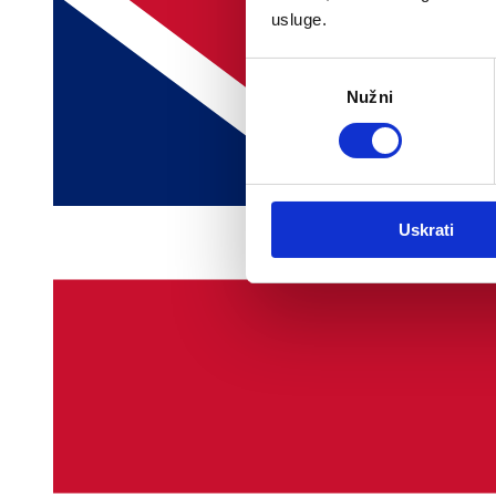
usluge.
Odabir
Nužni
pristanka
Uskrati