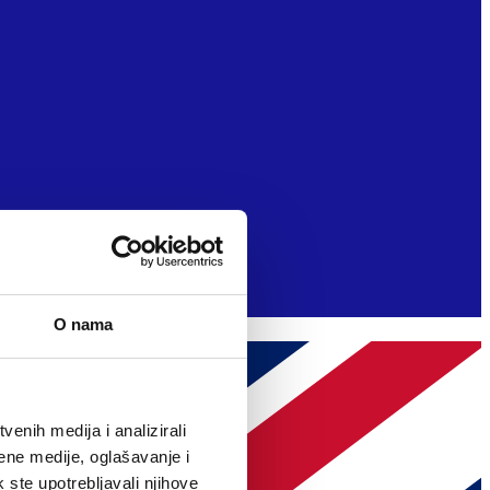
O nama
enih medija i analizirali
ene medije, oglašavanje i
k ste upotrebljavali njihove