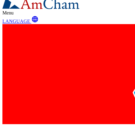
Menu
language
LANGUAGE