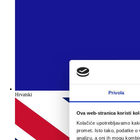
Privola
Hrvatski
Ova web-stranica koristi kol
Kolačiće upotrebljavamo kako 
promet. Isto tako, podatke o 
analizu, a oni ih mogu kombini