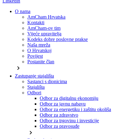
Linkedin
O nama
AmCham Hrvatska
Kontakti
AmCham-ov tim
Vijeće upravitelja
Kodeks dobre poslovne prakse
Naša mreža
O Hrvatskoj
Povijest
Postanite član
chevron_right
Zastupanje stajališta
Sastanci s dionicima
Stajališta
Odbori
Odbor za digitalnu ekonomiju
Odbor za javnu nabavu
Odbor za energetiku i zaštitu okoliša
Odbor za zdravstvo
Odbor za trgovinu i investicije
Odbor za pravosuđe
chevron_right