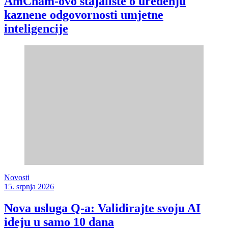
AmCham-ovo stajalište o uređenju
kaznene odgovornosti umjetne
inteligencije
Novosti
15. srpnja 2026
Nova usluga Q-a: Validirajte svoju AI
ideju u samo 10 dana