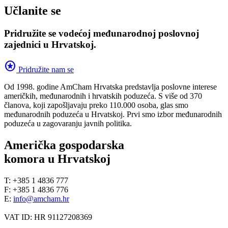
Učlanite se
Pridružite se vodećoj međunarodnoj poslovnoj
zajednici u Hrvatskoj.
stars
Pridružite nam se
Od 1998. godine AmCham Hrvatska predstavlja poslovne interese
američkih, međunarodnih i hrvatskih poduzeća. S više od 370
članova, koji zapošljavaju preko 110.000 osoba, glas smo
međunarodnih poduzeća u Hrvatskoj. Prvi smo izbor međunarodnih
poduzeća u zagovaranju javnih politika.
Američka gospodarska
komora u Hrvatskoj
T: +385 1 4836 777
F: +385 1 4836 776
E:
info@amcham.hr
VAT ID: HR 91127208369