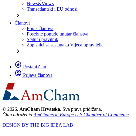
News&Views
Transatlantski i EU odnosi
chevron_right
Članovi
Popis članova
Posebne ponude unutar članstva
Statut i pravilnik
Zapisnici sa sastanaka Vijeća upravitelja
chevron_right
stars
Postani član
account_circle
Prijava članova
© 2026.
AmCham Hrvatska.
Sva prava pridržana.
Član udruženja
AmChams in Europe
U.S.Chamber of Commerce
DESIGN BY THE BIG IDEA LAB