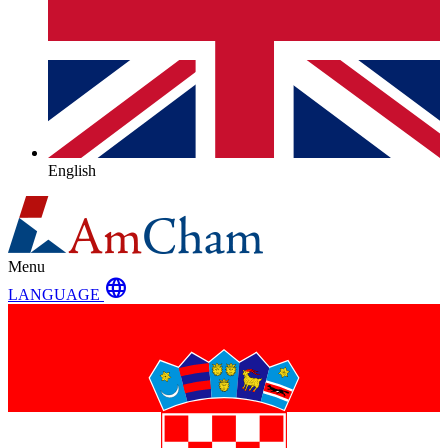
English
Menu
language
LANGUAGE