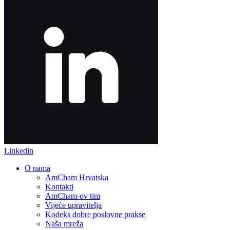
Linkedin
O nama
AmCham Hrvatska
Kontakti
AmCham-ov tim
Vijeće upravitelja
Kodeks dobre poslovne prakse
Naša mreža