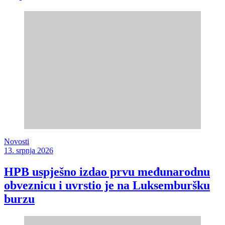
Novosti
13. srpnja 2026
HPB uspješno izdao prvu međunarodnu
obveznicu i uvrstio je na Luksemburšku
burzu