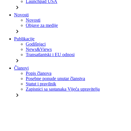
Launchpad USA
chevron_right
Novosti
Novosti
Objave za medije
chevron_right
Publikacije
Godišnjaci
News&Views
Transatlantski i EU odnosi
chevron_right
Članovi
Popis članova
Posebne ponude unutar članstva
Statut i pravilnik
Zapisnici sa sastanaka Vijeća upravitelja
chevron_right