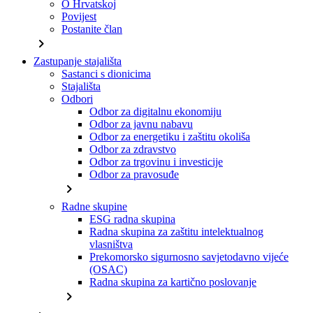
O Hrvatskoj
Povijest
Postanite član
chevron_right
Zastupanje stajališta
Sastanci s dionicima
Stajališta
Odbori
Odbor za digitalnu ekonomiju
Odbor za javnu nabavu
Odbor za energetiku i zaštitu okoliša
Odbor za zdravstvo
Odbor za trgovinu i investicije
Odbor za pravosuđe
chevron_right
Radne skupine
ESG radna skupina
Radna skupina za zaštitu intelektualnog
vlasništva
Prekomorsko sigurnosno savjetodavno vijeće
(OSAC)
Radna skupina za kartično poslovanje
chevron_right