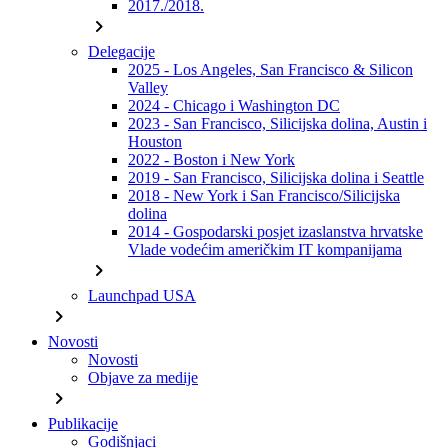
2017./2018.
chevron_right
Delegacije
2025 - Los Angeles, San Francisco & Silicon
Valley
2024 - Chicago i Washington DC
2023 - San Francisco, Silicijska dolina, Austin i
Houston
2022 - Boston i New York
2019 - San Francisco, Silicijska dolina i Seattle
2018 - New York i San Francisco/Silicijska
dolina
2014 - Gospodarski posjet izaslanstva hrvatske
Vlade vodećim američkim IT kompanijama
chevron_right
Launchpad USA
chevron_right
Novosti
Novosti
Objave za medije
chevron_right
Publikacije
Godišnjaci