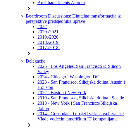
AmCham Talents Alumni
chevron_right
Boardroom Discussions: Digitalna transformacija iz
perspektive predsjednika uprave
2022
2020./2021.
2019./2020.
2018./2019.
2017./2018.
chevron_right
Delegacije
2025 - Los Angeles, San Francisco & Silicon
Valley
2024 - Chicago i Washington DC
2023 - San Francisco, Silicijska dolina, Austin i
Houston
2022 - Boston i New York
2019 - San Francisco, Silicijska dolina i Seattle
2018 - New York i San Francisco/Silicijska
dolina
2014 - Gospodarski posjet izaslanstva hrvatske
Vlade vodećim američkim IT kompanijama
chevron_right