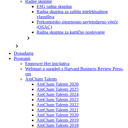
Radne skupine
ESG radna skupina
Radna skupina za zaštitu intelektualnog
vlasništva
Prekomorsko sigurnosno savjetodavno vijeće
(OSAC)
Radna skupina za kartično poslovanje
chevron_right
chevron_right
Događanja
Programi
Empower Her inicijativa
Webinari u suradnji s Harvard Business Review Press-
om
AmCham Talents
AmCham Talents 2026
AmCham Talents 2025
AmCham Talents 2024
AmCham Talents 2023
AmCham Talents 2022
AmCham Talents 2021
AmCham Talents 2020
AmCham Talents 2019
AmCham Talents 2018