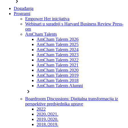
chevron_right
Događanja
Programi
Empower Her inicijativa
Webinari u suradnji s Harvard Business Review Press-
om
AmCham Talents
AmCham Talents 2026
AmCham Talents 2025
AmCham Talents 2024
AmCham Talents 2023
AmCham Talents 2022
AmCham Talents 2021
AmCham Talents 2020
AmCham Talents 2019
AmCham Talents 2018
AmCham Talents Alumni
chevron_right
Boardroom Discussions: Digitalna transformacija iz
perspektive predsjednika uprave
2022
2020./2021.
2019./2020.
2018./2019.