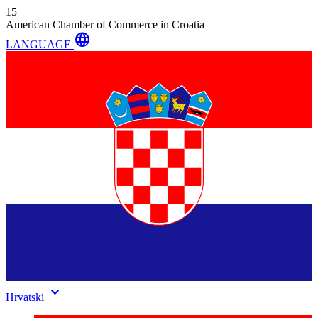
15
American Chamber of Commerce in Croatia
language
LANGUAGE
keyboard_arrow_down
Hrvatski