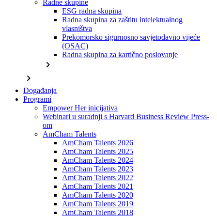
Radne skupine
ESG radna skupina
Radna skupina za zaštitu intelektualnog
vlasništva
Prekomorsko sigurnosno savjetodavno vijeće
(OSAC)
Radna skupina za kartično poslovanje
chevron_right
chevron_right
Događanja
Programi
Empower Her inicijativa
Webinari u suradnji s Harvard Business Review Press-
om
AmCham Talents
AmCham Talents 2026
AmCham Talents 2025
AmCham Talents 2024
AmCham Talents 2023
AmCham Talents 2022
AmCham Talents 2021
AmCham Talents 2020
AmCham Talents 2019
AmCham Talents 2018