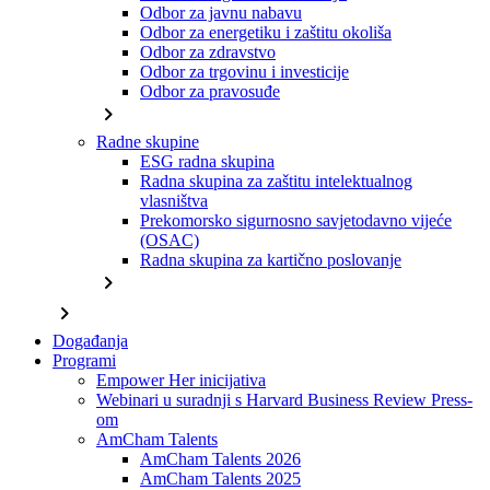
Odbor za javnu nabavu
Odbor za energetiku i zaštitu okoliša
Odbor za zdravstvo
Odbor za trgovinu i investicije
Odbor za pravosuđe
chevron_right
Radne skupine
ESG radna skupina
Radna skupina za zaštitu intelektualnog
vlasništva
Prekomorsko sigurnosno savjetodavno vijeće
(OSAC)
Radna skupina za kartično poslovanje
chevron_right
chevron_right
Događanja
Programi
Empower Her inicijativa
Webinari u suradnji s Harvard Business Review Press-
om
AmCham Talents
AmCham Talents 2026
AmCham Talents 2025