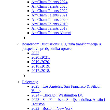
AmCham Talents 2024
AmCham Talents 2023
AmCham Talents 2022
AmCham Talents 2021
AmCham Talents 2020
AmCham Talents 2019
AmCham Talents 2018
AmCham Talents Alumni
chevron_right
Boardroom Discussions: Digitalna transformacija iz
perspektive predsjednika uprave
2022
2020./2021.
2019./2020.
2018./2019.
2017./2018.
chevron_right
Delegacije
2025 - Los Angeles, San Francisco & Silicon
Valley
2024 - Chicago i Washington DC
2023 - San Francisco, Silicijska dolina, Austin i
Houston
2022 - Boston i New York