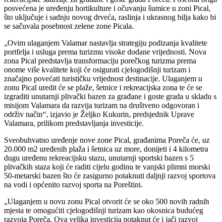
posvećena je uređenju hortikulture i očuvanju šumice u zoni Pical,
što uključuje i sadnju novog drveća, raslinja i ukrasnog bilja kako bi
se sačuvala posebnost zelene zone Picala.
„Ovim ulaganjem Valamar nastavlja strategiju podizanja kvalitete
portfelja i usluga prema turizmu visoke dodane vrijednosti. Nova
zona Pical predstavlja transformaciju porečkog turizma prema
onome više kvalitete koji će osigurati cjelogodišnji turizam i
značajno povećati turističku vrijednost destinacije. Ulaganjem u
zonu Pical uredit će se plaže, šetnice i rekreacijska zona te će se
izgraditi unutarnji plivački bazen za građane i goste grada u skladu s
misijom Valamara da razvija turizam na društveno odgovoran i
održiv način“, izjavio je Željko Kukurin, predsjednik Uprave
Valamara, prilikom predstavljanja investicije.
Sveobuhvatno uređenje nove zone Pical, građanima Poreča će, uz
20.000 m2 uređenih plaža i šetnica uz more, donijeti i 4 kilometra
dugu uređenu rekreacijsku stazu, unutarnji sportski bazen s 5
plivačkih staza koji će raditi cijelu godinu te vanjski plimni morski
50-metarski bazen što će zasigurno potaknuti daljnji razvoj sportova
na vodi i općenito razvoj sporta na Poreštini.
„Ulaganjem u novu zonu Pical otvorit će se oko 500 novih radnih
mjesta te omogućiti cjelogodišnji turizam kao okosnica budućeg
razvoja Poreča. Ova velika investicija potaknut će i jači razvoj