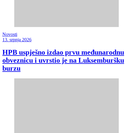
Novosti
13. srpnja 2026
HPB uspješno izdao prvu međunarodnu
obveznicu i uvrstio je na Luksemburšku
burzu