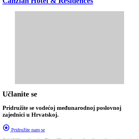
Canzian Hotel & Residences
Učlanite se
Pridružite se vodećoj međunarodnoj poslovnoj
zajednici u Hrvatskoj.
stars
Pridružite nam se