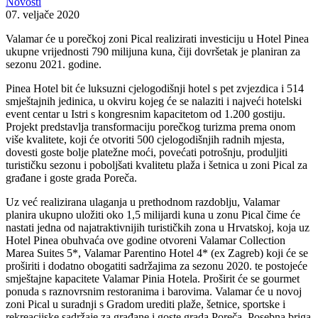
Novosti
07. veljače 2020
Valamar će u porečkoj zoni Pical realizirati investiciju u Hotel Pinea
ukupne vrijednosti 790 milijuna kuna, čiji dovršetak je planiran za
sezonu 2021. godine.
Pinea Hotel bit će luksuzni cjelogodišnji hotel s pet zvjezdica i 514
smještajnih jedinica, u okviru kojeg će se nalaziti i najveći hotelski
event centar u Istri s kongresnim kapacitetom od 1.200 gostiju.
Projekt predstavlja transformaciju porečkog turizma prema onom
više kvalitete, koji će otvoriti 500 cjelogodišnjih radnih mjesta,
dovesti goste bolje platežne moći, povećati potrošnju, produljiti
turističku sezonu i poboljšati kvalitetu plaža i šetnica u zoni Pical za
građane i goste grada Poreča.
Uz već realizirana ulaganja u prethodnom razdoblju, Valamar
planira ukupno uložiti oko 1,5 milijardi kuna u zonu Pical čime će
nastati jedna od najatraktivnijih turističkih zona u Hrvatskoj, koja uz
Hotel Pinea obuhvaća ove godine otvoreni Valamar Collection
Marea Suites 5*, Valamar Parentino Hotel 4* (ex Zagreb) koji će se
proširiti i dodatno obogatiti sadržajima za sezonu 2020. te postojeće
smještajne kapacitete Valamar Pinia Hotela. Proširit će se gourmet
ponuda s raznovrsnim restoranima i barovima. Valamar će u novoj
zoni Pical u suradnji s Gradom urediti plaže, šetnice, sportske i
rekreacijske sadržaje za građane i goste grada Poreča. Posebna briga