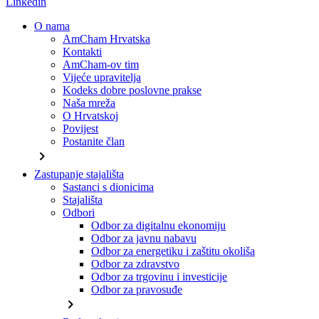
Linkedin
O nama
AmCham Hrvatska
Kontakti
AmCham-ov tim
Vijeće upravitelja
Kodeks dobre poslovne prakse
Naša mreža
O Hrvatskoj
Povijest
Postanite član
chevron_right
Zastupanje stajališta
Sastanci s dionicima
Stajališta
Odbori
Odbor za digitalnu ekonomiju
Odbor za javnu nabavu
Odbor za energetiku i zaštitu okoliša
Odbor za zdravstvo
Odbor za trgovinu i investicije
Odbor za pravosuđe
chevron_right