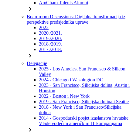
AmCham Talents Alumni
chevron_right
Boardroom Discussions: Digitalna transformacija iz
perspektive predsjednika uprave
2022
2020./2021.
2019./2020.
2018./2019.
2017./2018.
chevron_right
Delegacije
2025 - Los Angeles, San Francisco & Silicon
Valley
2024 - Chicago i Washington DC
2023 - San Francisco, Silicijska dolina, Austin i
Houston
2022 - Boston i New York
2019 - San Francisco, Silicijska dolina i Seattle
2018 - New York i San Francisco/Silicijska
dolina
2014 - Gospodarski posjet izaslanstva hrvatske
Vlade vodećim američkim IT kompanijama
chevron_right