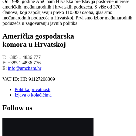
Od 1998. godine AmCham Hrvatska predstavlja poslovne interese
američkih, međunarodnih i hrvatskih poduzeća. S više od 370
članova, koji zapošljavaju preko 110.000 osoba, glas smo
međunarodnih poduzeća u Hrvatskoj. Prvi smo izbor međunarodnih
poduzeća u zagovaranju javnih politika.
Američka gospodarska
komora u Hrvatskoj
T: +385 1 4836 777
F: +385 1 4836 776
E:
info@amcham.hr
VAT ID: HR 91127208369
Politika privatnosti
Izjava o kolačićima
Follow us