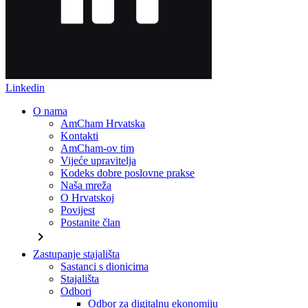
Linkedin
O nama
AmCham Hrvatska
Kontakti
AmCham-ov tim
Vijeće upravitelja
Kodeks dobre poslovne prakse
Naša mreža
O Hrvatskoj
Povijest
Postanite član
chevron_right
Zastupanje stajališta
Sastanci s dionicima
Stajališta
Odbori
Odbor za digitalnu ekonomiju