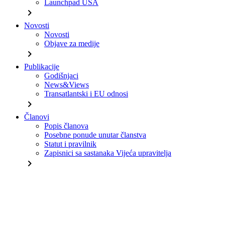
Launchpad USA
chevron_right
Novosti
Novosti
Objave za medije
chevron_right
Publikacije
Godišnjaci
News&Views
Transatlantski i EU odnosi
chevron_right
Članovi
Popis članova
Posebne ponude unutar članstva
Statut i pravilnik
Zapisnici sa sastanaka Vijeća upravitelja
chevron_right