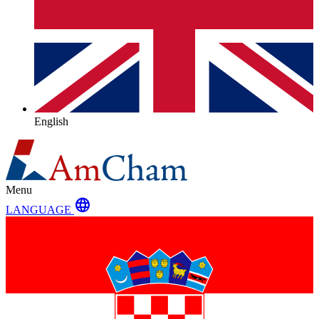
English
Menu
language
LANGUAGE