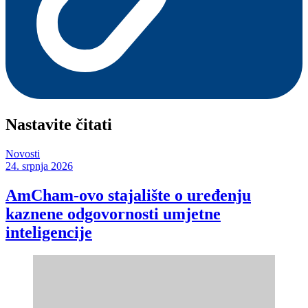
Nastavite čitati
Novosti
24. srpnja 2026
AmCham-ovo stajalište o uređenju
kaznene odgovornosti umjetne
inteligencije