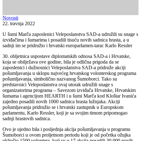
Novosti
22. travnja 2022
U šumi Marča zaposlenici Veleposlanstva SAD-a udružili su snage s
izviđačima i šumarima i posadili tisuću novih sadnica hrasta, a u
sadnji im se pridružio i hrvatski europarlamen-tarac Karlo Ressler
30. obljetnica uspostave diplomatskih odnosa SAD-a i Hrvatske,
koja se obilježava ove godine, bila je odlična prigoda da se
zaposlenici i dužnosnici Veleposlanstva SAD-a pridruže akciji
pošumljavanja u sklopu najvećeg hrvatskog volonterskog programa
pošumljavanja, simbolično nazvanog Šumoborci. Tako su
predstavnici Veleposlanstva ovaj utorak udružili snage s
organizatorima programa – Savezom izviđača Hrvatske, Hrvatskim
šumama i agencijom HEARTH i u šumi Marča kod Kloštar Ivanića
zajedno posadili novih 1000 sadnica hrasta lužnjaka. Akciji
pošumljavanja pridružio se i hrvatski zastupnik u Europskom
parlamentu, Karlo Ressler, koji je sa svojim timom pripomogao
sadnji hrastovih sadnica.
Ovo je ujedno bila i posljednja akcija pošumljavanja u programu
Šumoborci u ovom proljetnom periodu koji je od početka ožujka
uključio 1500 volontera, koji su u 17 akcija posadili 30,000 novih