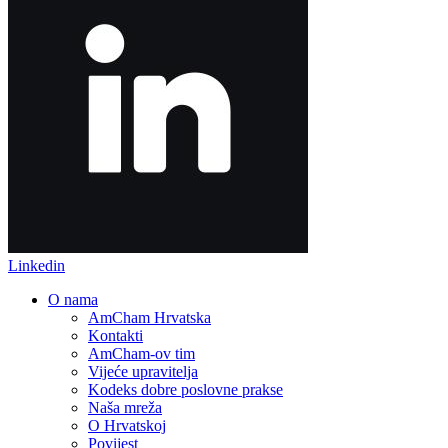
Linkedin
O nama
AmCham Hrvatska
Kontakti
AmCham-ov tim
Vijeće upravitelja
Kodeks dobre poslovne prakse
Naša mreža
O Hrvatskoj
Povijest