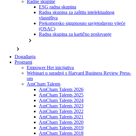
Radne skupine
ESG radna skupina
Radna skupina za zaštitu intelektualnog
vlasništva
Prekomorsko sigurnosno savjetodavno vijeće
(OSAC)
Radna skupina za kartično poslovanje
chevron_right
chevron_right
Događanja
Programi
Empower Her inicijativa
Webinari u suradnji s Harvard Business Review Press-
om
AmCham Talents
AmCham Talents 2026
AmCham Talents 2025
AmCham Talents 2024
AmCham Talents 2023
AmCham Talents 2022
AmCham Talents 2021
AmCham Talents 2020
AmCham Talents 2019
AmCham Talents 2018