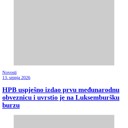
Novosti
13. srpnja 2026
HPB uspješno izdao prvu međunarodnu
obveznicu i uvrstio je na Luksemburšku
burzu