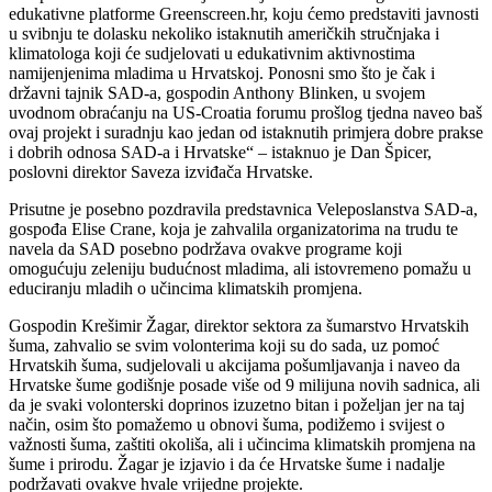
edukativne platforme Greenscreen.hr, koju ćemo predstaviti javnosti
u svibnju te dolasku nekoliko istaknutih američkih stručnjaka i
klimatologa koji će sudjelovati u edukativnim aktivnostima
namijenjenima mladima u Hrvatskoj. Ponosni smo što je čak i
državni tajnik SAD-a, gospodin Anthony Blinken, u svojem
uvodnom obraćanju na US-Croatia forumu prošlog tjedna naveo baš
ovaj projekt i suradnju kao jedan od istaknutih primjera dobre prakse
i dobrih odnosa SAD-a i Hrvatske“ – istaknuo je Dan Špicer,
poslovni direktor Saveza izviđača Hrvatske.
Prisutne je posebno pozdravila predstavnica Veleposlanstva SAD-a,
gospođa Elise Crane, koja je zahvalila organizatorima na trudu te
navela da SAD posebno podržava ovakve programe koji
omogućuju zeleniju budućnost mladima, ali istovremeno pomažu u
educiranju mladih o učincima klimatskih promjena.
Gospodin Krešimir Žagar, direktor sektora za šumarstvo Hrvatskih
šuma, zahvalio se svim volonterima koji su do sada, uz pomoć
Hrvatskih šuma, sudjelovali u akcijama pošumljavanja i naveo da
Hrvatske šume godišnje posade više od 9 milijuna novih sadnica, ali
da je svaki volonterski doprinos izuzetno bitan i poželjan jer na taj
način, osim što pomažemo u obnovi šuma, podižemo i svijest o
važnosti šuma, zaštiti okoliša, ali i učincima klimatskih promjena na
šume i prirodu. Žagar je izjavio i da će Hrvatske šume i nadalje
podržavati ovakve hvale vrijedne projekte.