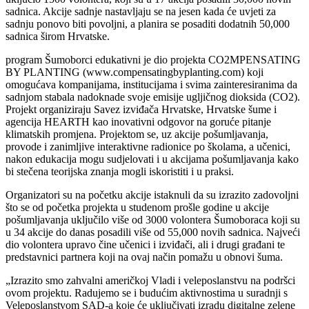
sadnica. Akcije sadnje nastavljaju se na jesen kada će uvjeti za
sadnju ponovo biti povoljni, a planira se posaditi dodatnih 50,000
sadnica širom Hrvatske.
program Šumoborci edukativni je dio projekta CO2MPENSATING
BY PLANTING (www.compensatingbyplanting.com) koji
omogućava kompanijama, institucijama i svima zainteresiranima da
sadnjom stabala nadoknade svoje emisije ugljičnog dioksida (CO2).
Projekt organiziraju Savez izviđača Hrvatske, Hrvatske šume i
agencija HEARTH kao inovativni odgovor na goruće pitanje
klimatskih promjena. Projektom se, uz akcije pošumljavanja,
provode i zanimljive interaktivne radionice po školama, a učenici,
nakon edukacija mogu sudjelovati i u akcijama pošumljavanja kako
bi stečena teorijska znanja mogli iskoristiti i u praksi.
Organizatori su na početku akcije istaknuli da su izrazito zadovoljni
što se od početka projekta u studenom prošle godine u akcije
pošumljavanja uključilo više od 3000 volontera Šumoboraca koji su
u 34 akcije do danas posadili više od 55,000 novih sadnica. Najveći
dio volontera upravo čine učenici i izviđači, ali i drugi građani te
predstavnici partnera koji na ovaj način pomažu u obnovi šuma.
„Izrazito smo zahvalni američkoj Vladi i veleposlanstvu na podršci
ovom projektu. Radujemo se i budućim aktivnostima u suradnji s
Veleposlanstvom SAD-a koje će uključivati izradu digitalne zelene