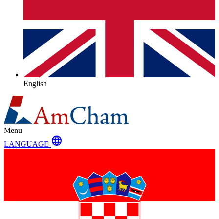
English
Menu
language
LANGUAGE