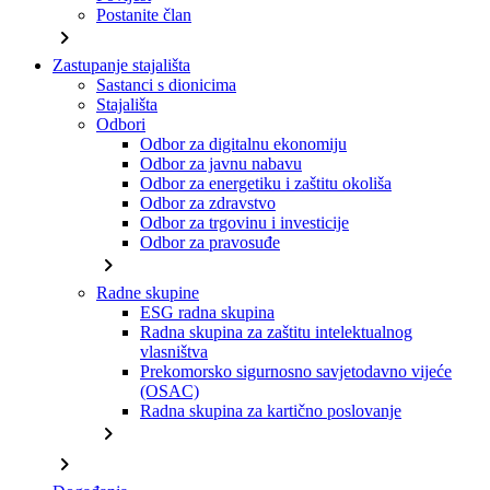
Postanite član
chevron_right
Zastupanje stajališta
Sastanci s dionicima
Stajališta
Odbori
Odbor za digitalnu ekonomiju
Odbor za javnu nabavu
Odbor za energetiku i zaštitu okoliša
Odbor za zdravstvo
Odbor za trgovinu i investicije
Odbor za pravosuđe
chevron_right
Radne skupine
ESG radna skupina
Radna skupina za zaštitu intelektualnog
vlasništva
Prekomorsko sigurnosno savjetodavno vijeće
(OSAC)
Radna skupina za kartično poslovanje
chevron_right
chevron_right