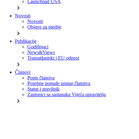
Launchpad USA
chevron_right
Novosti
Novosti
Objave za medije
chevron_right
Publikacije
Godišnjaci
News&Views
Transatlantski i EU odnosi
chevron_right
Članovi
Popis članova
Posebne ponude unutar članstva
Statut i pravilnik
Zapisnici sa sastanaka Vijeća upravitelja
chevron_right