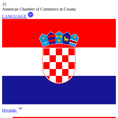
15
American Chamber of Commerce in Croatia
language
LANGUAGE
keyboard_arrow_down
Hrvatski