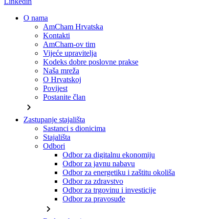
Linkedin
O nama
AmCham Hrvatska
Kontakti
AmCham-ov tim
Vijeće upravitelja
Kodeks dobre poslovne prakse
Naša mreža
O Hrvatskoj
Povijest
Postanite član
chevron_right
Zastupanje stajališta
Sastanci s dionicima
Stajališta
Odbori
Odbor za digitalnu ekonomiju
Odbor za javnu nabavu
Odbor za energetiku i zaštitu okoliša
Odbor za zdravstvo
Odbor za trgovinu i investicije
Odbor za pravosuđe
chevron_right