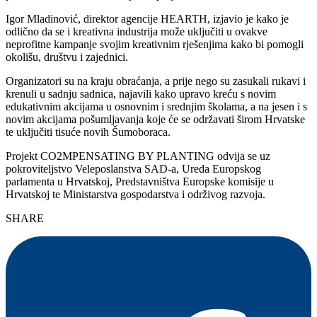
Igor Mladinović, direktor agencije HEARTH, izjavio je kako je
odlično da se i kreativna industrija može uključiti u ovakve
neprofitne kampanje svojim kreativnim rješenjima kako bi pomogli
okolišu, društvu i zajednici.
Organizatori su na kraju obraćanja, a prije nego su zasukali rukavi i
krenuli u sadnju sadnica, najavili kako upravo kreću s novim
edukativnim akcijama u osnovnim i srednjim školama, a na jesen i s
novim akcijama pošumljavanja koje će se održavati širom Hrvatske
te uključiti tisuće novih Šumoboraca.
Projekt CO2MPENSATING BY PLANTING odvija se uz
pokroviteljstvo Veleposlanstva SAD-a, Ureda Europskog
parlamenta u Hrvatskoj, Predstavništva Europske komisije u
Hrvatskoj te Ministarstva gospodarstva i održivog razvoja.
SHARE