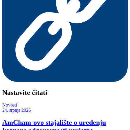
Nastavite čitati
Novosti
24. srpnja 2026
AmCham-ovo stajalište o uređenju