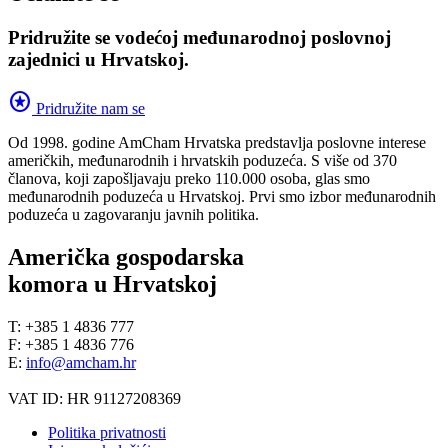
Pridružite se vodećoj međunarodnoj poslovnoj
zajednici u Hrvatskoj.
stars
Pridružite nam se
Od 1998. godine AmCham Hrvatska predstavlja poslovne interese
američkih, međunarodnih i hrvatskih poduzeća. S više od 370
članova, koji zapošljavaju preko 110.000 osoba, glas smo
međunarodnih poduzeća u Hrvatskoj. Prvi smo izbor međunarodnih
poduzeća u zagovaranju javnih politika.
Američka gospodarska
komora u Hrvatskoj
T: +385 1 4836 777
F: +385 1 4836 776
E:
info@amcham.hr
VAT ID: HR 91127208369
Politika privatnosti