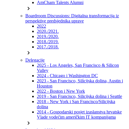
AmCham Talents Alumni
chevron_right
Boardroom Discussions: Digitalna transformacija iz
perspektive predsjednika uprave
2022
2020./2021.
2019./2020.
2018./2019.
2017./2018.
chevron_right
Delegacije
2025 - Los Angeles, San Francisco & Silicon
Valley
2024 - Chicago i Washington DC
2023 - San Francisco, Silicijska dolina, Austin i
Houston
2022 - Boston i New York
2019 - San Francisco, Silicijska dolina i Seattle
2018 - New York i San Francisco/Silicijska
dolina
2014 - Gospodarski posjet izaslanstva hrvatske
Vlade vodećim američkim IT kompanijama
chevron_right