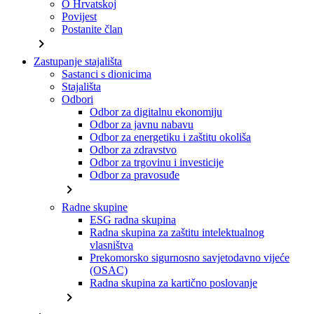
O Hrvatskoj
Povijest
Postanite član
chevron_right
Zastupanje stajališta
Sastanci s dionicima
Stajališta
Odbori
Odbor za digitalnu ekonomiju
Odbor za javnu nabavu
Odbor za energetiku i zaštitu okoliša
Odbor za zdravstvo
Odbor za trgovinu i investicije
Odbor za pravosuđe
chevron_right
Radne skupine
ESG radna skupina
Radna skupina za zaštitu intelektualnog
vlasništva
Prekomorsko sigurnosno savjetodavno vijeće
(OSAC)
Radna skupina za kartično poslovanje
chevron_right