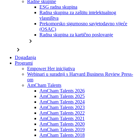
Radne skupine
ESG radna skupina
Radna skupina za zaštitu intelektualnog
vlasništva
Prekomorsko sigurnosno savjetodavno vijeće
(OSAC)
Radna skupina za kartično poslovanje
chevron_right
chevron_right
Događanja
Programi
Empower Her inicijativa
Webinari u suradnji s Harvard Business Review Press-
om
AmCham Talents
AmCham Talents 2026
AmCham Talents 2025
AmCham Talents 2024
AmCham Talents 2023
AmCham Talents 2022
AmCham Talents 2021
AmCham Talents 2020
AmCham Talents 2019
AmCham Talents 2018