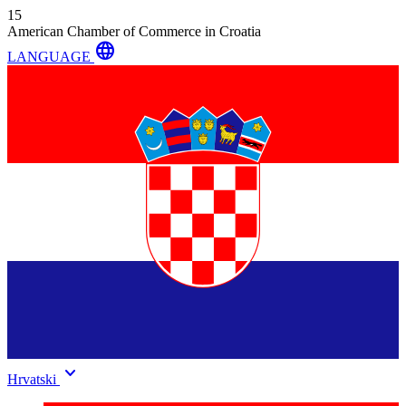
15
American Chamber of Commerce in Croatia
language
LANGUAGE
keyboard_arrow_down
Hrvatski