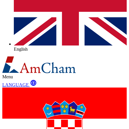
English
Menu
language
LANGUAGE