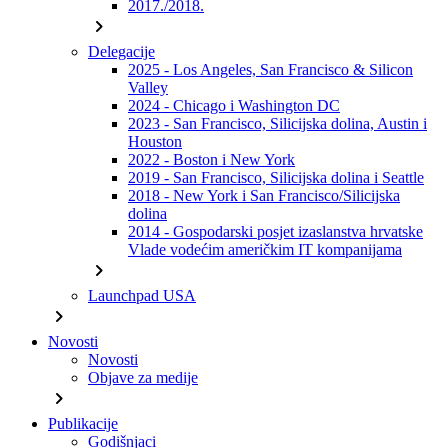
2017./2018.
chevron_right
Delegacije
2025 - Los Angeles, San Francisco & Silicon
Valley
2024 - Chicago i Washington DC
2023 - San Francisco, Silicijska dolina, Austin i
Houston
2022 - Boston i New York
2019 - San Francisco, Silicijska dolina i Seattle
2018 - New York i San Francisco/Silicijska
dolina
2014 - Gospodarski posjet izaslanstva hrvatske
Vlade vodećim američkim IT kompanijama
chevron_right
Launchpad USA
chevron_right
Novosti
Novosti
Objave za medije
chevron_right
Publikacije
Godišnjaci