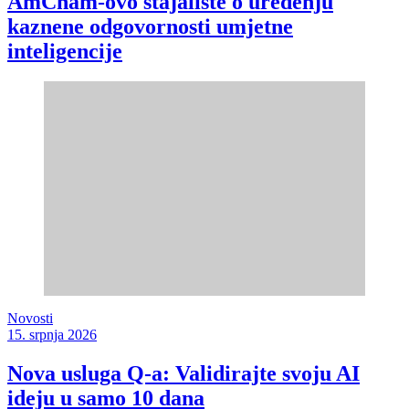
AmCham-ovo stajalište o uređenju
kaznene odgovornosti umjetne
inteligencije
Novosti
15. srpnja 2026
Nova usluga Q-a: Validirajte svoju AI
ideju u samo 10 dana