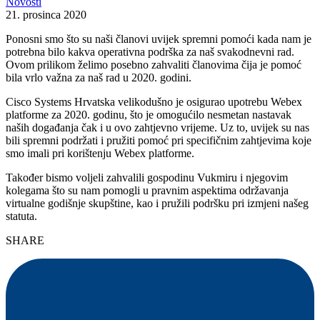
Novosti
21. prosinca 2020
Ponosni smo što su naši članovi uvijek spremni pomoći kada nam je
potrebna bilo kakva operativna podrška za naš svakodnevni rad.
Ovom prilikom želimo posebno zahvaliti članovima čija je pomoć
bila vrlo važna za naš rad u 2020. godini.
Cisco Systems Hrvatska velikodušno je osigurao upotrebu Webex
platforme za 2020. godinu, što je omogućilo nesmetan nastavak
naših događanja čak i u ovo zahtjevno vrijeme. Uz to, uvijek su nas
bili spremni podržati i pružiti pomoć pri specifičnim zahtjevima koje
smo imali pri korištenju Webex platforme.
Također bismo voljeli zahvalili gospodinu Vukmiru i njegovim
kolegama što su nam pomogli u pravnim aspektima održavanja
virtualne godišnje skupštine, kao i pružili podršku pri izmjeni našeg
statuta.
SHARE