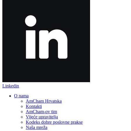
Linkedin
O nama
AmCham Hrvatska
Kontakti
AmCham-ov tim
Vijeće upravitelja
Kodeks dobre poslovne prakse
Naša mreža