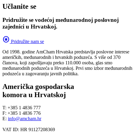
Učlanite se
Pridružite se vodećoj međunarodnoj poslovnoj
zajednici u Hrvatskoj.
stars
Pridružite nam se
Od 1998. godine AmCham Hrvatska predstavlja poslovne interese
američkih, međunarodnih i hrvatskih poduzeća. S više od 370
članova, koji zapošljavaju preko 110.000 osoba, glas smo
međunarodnih poduzeća u Hrvatskoj. Prvi smo izbor međunarodnih
poduzeća u zagovaranju javnih politika.
Američka gospodarska
komora u Hrvatskoj
T: +385 1 4836 777
F: +385 1 4836 776
E:
info@amcham.hr
VAT ID: HR 91127208369