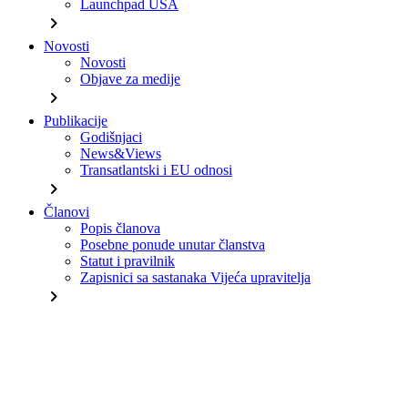
Launchpad USA
chevron_right
Novosti
Novosti
Objave za medije
chevron_right
Publikacije
Godišnjaci
News&Views
Transatlantski i EU odnosi
chevron_right
Članovi
Popis članova
Posebne ponude unutar članstva
Statut i pravilnik
Zapisnici sa sastanaka Vijeća upravitelja
chevron_right