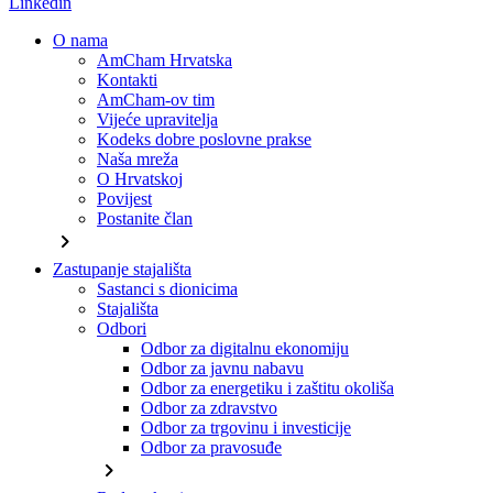
Linkedin
O nama
AmCham Hrvatska
Kontakti
AmCham-ov tim
Vijeće upravitelja
Kodeks dobre poslovne prakse
Naša mreža
O Hrvatskoj
Povijest
Postanite član
chevron_right
Zastupanje stajališta
Sastanci s dionicima
Stajališta
Odbori
Odbor za digitalnu ekonomiju
Odbor za javnu nabavu
Odbor za energetiku i zaštitu okoliša
Odbor za zdravstvo
Odbor za trgovinu i investicije
Odbor za pravosuđe
chevron_right