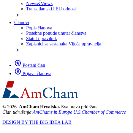
News&Views
Transatlantski i EU odnosi
chevron_right
Članovi
Popis članova
Posebne ponude unutar članstva
Statut i pravilnik
Zapisnici sa sastanaka Vijeća upravitelja
chevron_right
stars
Postani član
account_circle
Prijava članova
© 2026.
AmCham Hrvatska.
Sva prava pridržana.
Član udruženja
AmChams in Europe
U.S.Chamber of Commerce
DESIGN BY THE BIG IDEA LAB