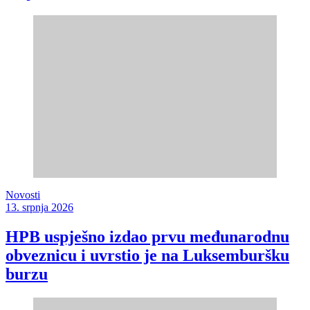
Novosti
13. srpnja 2026
HPB uspješno izdao prvu međunarodnu
obveznicu i uvrstio je na Luksemburšku
burzu