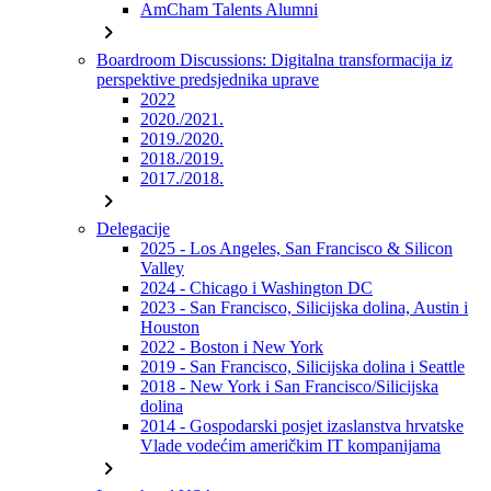
AmCham Talents Alumni
chevron_right
Boardroom Discussions: Digitalna transformacija iz
perspektive predsjednika uprave
2022
2020./2021.
2019./2020.
2018./2019.
2017./2018.
chevron_right
Delegacije
2025 - Los Angeles, San Francisco & Silicon
Valley
2024 - Chicago i Washington DC
2023 - San Francisco, Silicijska dolina, Austin i
Houston
2022 - Boston i New York
2019 - San Francisco, Silicijska dolina i Seattle
2018 - New York i San Francisco/Silicijska
dolina
2014 - Gospodarski posjet izaslanstva hrvatske
Vlade vodećim američkim IT kompanijama
chevron_right