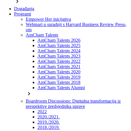
chevron_right
Događanja
Programi
Empower Her inicijativa
Webinari u suradnji s Harvard Business Review Press-
om
AmCham Talents
AmCham Talents 2026
AmCham Talents 2025
AmCham Talents 2024
AmCham Talents 2023
AmCham Talents 2022
AmCham Talents 2021
AmCham Talents 2020
AmCham Talents 2019
AmCham Talents 2018
AmCham Talents Alumni
chevron_right
Boardroom Discussions: Digitalna transformacija iz
perspektive predsjednika uprave
2022
2020./2021.
2019./2020.
2018./2019.